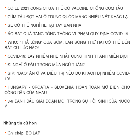
CÓ LẼ 2021 CŨNG CHƯA THỂ CÓ VACCINE CHỐNG CÚM TẦU
CÚM TẦU ĐỢT HAI Ở TRUNG QUỐC MANG NHIỀU NÉT KHÁC LẠ
SẼ CÓ THỂ NGHỈ HÈ TẠI TÂY BAN NHA
ÁO BẮT QUẢ TANG TỔNG THỐNG VI PHẠM QUY ĐỊNH COVID-19
WHO: “THẢ LỎNG” QUÁ SỚM, LÀN SÓNG THỨ HAI CÓ THỂ ĐẾN
BẤT CỨ LÚC NÀO!
COVID-19: LÂY NHIỄM NHẸ NHẤT CŨNG HÌNH THÀNH MIỄN DỊCH
ĐI NGHỈ Ở ĐÂU TRONG MÙA NGŨ TUẦN?
SÍP: “BAO” ĂN Ở VÀ ĐIỀU TRỊ NẾU DU KHÁCH BỊ NHIỄM COVID-
19!
HUNGARY - CROATIA - SLOVENIA HOÀN TOÀN MỞ BIÊN CHO
CÔNG DÂN CỦA NHAU
3-6 ĐÁNH DẤU GIAI ĐOẠN MỚI TRONG SỰ HỒI SINH CỦA NƯỚC
Ý
Những tin cũ hơn
Ghi chép: BỌ LẬP