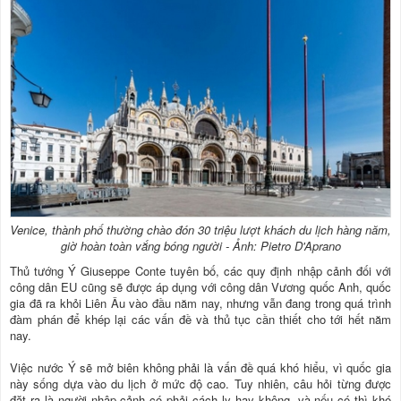
Venice, thành phố thường chào đón 30 triệu lượt khách du lịch hàng năm,
giờ hoàn toàn vắng bóng người - Ảnh: Pietro D'Aprano
Thủ tướng Ý Giuseppe Conte tuyên bố, các quy định nhập cảnh đối với
công dân EU cũng sẽ được áp dụng với công dân Vương quốc Anh, quốc
gia đã ra khỏi Liên Âu vào đầu năm nay, nhưng vẫn đang trong quá trình
đàm phán để khép lại các vấn đề và thủ tục cần thiết cho tới hết năm
nay.
Việc nước Ý sẽ mở biên không phải là vấn đề quá khó hiểu, vì quốc gia
này sống dựa vào du lịch ở mức độ cao. Tuy nhiên, câu hỏi từng được
đặt ra là người nhập cảnh có phải cách ly hay không, và nếu có thì khó