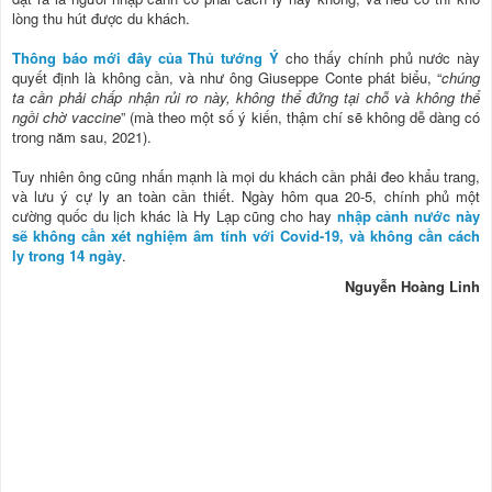
lòng thu hút được du khách.
Thông báo mới đây của Thủ tướng Ý
cho thấy chính phủ nước này
quyết định là không cần, và như ông Giuseppe Conte phát biểu, “
chúng
ta cần phải chấp nhận rủi ro này, không thể đứng tại chỗ và không thể
ngồi chờ vaccine
” (mà theo một số ý kiến, thậm chí sẽ không dễ dàng có
trong năm sau, 2021).
Tuy nhiên ông cũng nhấn mạnh là mọi du khách cần phải đeo khẩu trang,
và lưu ý cự ly an toàn cần thiết. Ngày hôm qua 20-5, chính phủ một
cường quốc du lịch khác là Hy Lạp cũng cho hay
nhập cảnh nước này
sẽ không cần xét nghiệm âm tính với Covid-19, và không cần cách
ly trong 14 ngày
.
Nguyễn Hoàng Linh