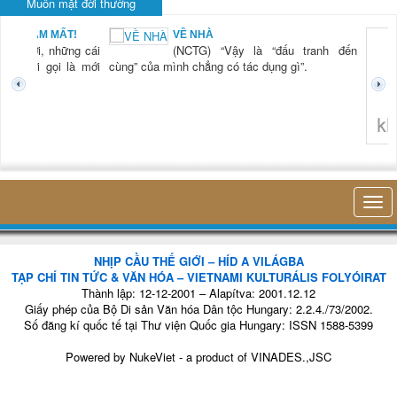
Muôn mặt đời thường
BẠN NAM MẤT!
VỀ NHÀ
TG) “Xời, những cái
(NCTG) “Vậy là “đấu tranh đến
tươi mới gọi là mới
cùng” của mình chẳng có tác dụng gì”.
không 
NHỊP CẦU THẾ GIỚI – HÍD A VILÁGBA
TẠP CHÍ TIN TỨC & VĂN HÓA – VIETNAMI KULTURÁLIS FOLYÓIRAT
Thành lập: 12-12-2001 – Alapítva: 2001.12.12
Giấy phép của Bộ Di sản Văn hóa Dân tộc Hungary: 2.2.4./73/2002.
Số đăng kí quốc tế tại Thư viện Quốc gia Hungary: ISSN 1588-5399
Powered by
NukeViet
- a product of
VINADES.,JSC