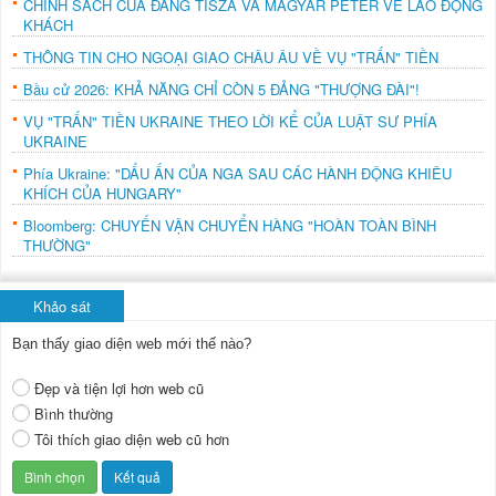
CHÍNH SÁCH CỦA ĐẢNG TISZA VÀ MAGYAR PÉTER VỀ LAO ĐỘNG
KHÁCH
THÔNG TIN CHO NGOẠI GIAO CHÂU ÂU VỀ VỤ "TRẤN" TIỀN
Bầu cử 2026: KHẢ NĂNG CHỈ CÒN 5 ĐẢNG "THƯỢNG ĐÀI"!
VỤ "TRẤN" TIỀN UKRAINE THEO LỜI KỂ CỦA LUẬT SƯ PHÍA
UKRAINE
Phía Ukraine: "DẤU ẤN CỦA NGA SAU CÁC HÀNH ĐỘNG KHIÊU
KHÍCH CỦA HUNGARY"
Bloomberg: CHUYẾN VẬN CHUYỂN HÀNG "HOÀN TOÀN BÌNH
THƯỜNG"
Khảo sát
Bạn thấy giao diện web mới thế nào?
Đẹp và tiện lợi hơn web cũ
Bình thường
Tôi thích giao diện web cũ hơn