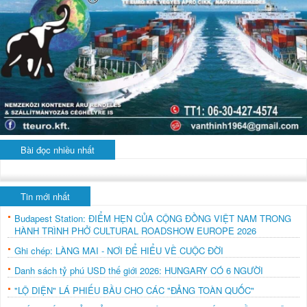
Bài đọc nhiều nhất
Tin mới nhất
Budapest Station: ĐIỂM HẸN CỦA CỘNG ĐỒNG VIỆT NAM TRONG
HÀNH TRÌNH PHỞ CULTURAL ROADSHOW EUROPE 2026
Ghi chép: LÀNG MAI - NƠI ĐỂ HIỂU VỀ CUỘC ĐỜI
Danh sách tỷ phú USD thế giới 2026: HUNGARY CÓ 6 NGƯỜI
"LỘ DIỆN" LÁ PHIẾU BẦU CHO CÁC "ĐẢNG TOÀN QUỐC"