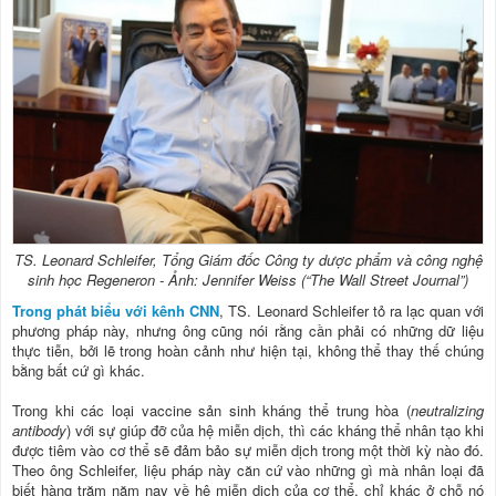
TS. Leonard Schleifer, Tổng Giám đốc Công ty dược phẩm và công nghệ
sinh học Regeneron - Ảnh: Jennifer Weiss (“The Wall Street Journal”)
Trong phát biểu với kênh CNN
, TS. Leonard Schleifer tỏ ra lạc quan với
phương pháp này, nhưng ông cũng nói rằng cần phải có những dữ liệu
thực tiễn, bởi lẽ trong hoàn cảnh như hiện tại, không thể thay thế chúng
bằng bất cứ gì khác.
Trong khi các loại vaccine sản sinh kháng thể trung hòa (
neutralizing
antibody
) với sự giúp đỡ của hệ miễn dịch, thì các kháng thể nhân tạo khi
được tiêm vào cơ thể sẽ đảm bảo sự miễn dịch trong một thời kỳ nào đó.
Theo ông Schleifer, liệu pháp này căn cứ vào những gì mà nhân loại đã
biết hàng trăm năm nay về hệ miễn dịch của cơ thể, chỉ khác ở chỗ nó