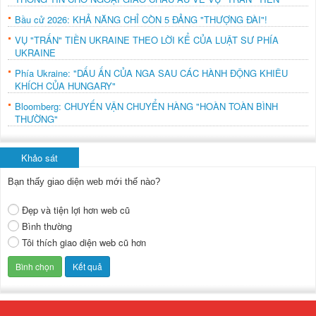
Bầu cử 2026: KHẢ NĂNG CHỈ CÒN 5 ĐẢNG "THƯỢNG ĐÀI"!
VỤ "TRẤN" TIỀN UKRAINE THEO LỜI KỂ CỦA LUẬT SƯ PHÍA
UKRAINE
Phía Ukraine: "DẤU ẤN CỦA NGA SAU CÁC HÀNH ĐỘNG KHIÊU
KHÍCH CỦA HUNGARY"
Bloomberg: CHUYẾN VẬN CHUYỂN HÀNG "HOÀN TOÀN BÌNH
THƯỜNG"
Khảo sát
Bạn thấy giao diện web mới thế nào?
Đẹp và tiện lợi hơn web cũ
Bình thường
Tôi thích giao diện web cũ hơn