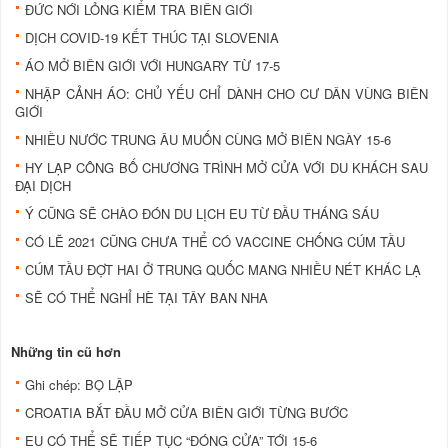
ĐỨC NỚI LỎNG KIỂM TRA BIÊN GIỚI
DỊCH COVID-19 KẾT THÚC TẠI SLOVENIA
ÁO MỞ BIÊN GIỚI VỚI HUNGARY TỪ 17-5
NHẬP CẢNH ÁO: CHỦ YẾU CHỈ DÀNH CHO CƯ DÂN VÙNG BIÊN
GIỚI
NHIỀU NƯỚC TRUNG ÂU MUỐN CÙNG MỞ BIÊN NGÀY 15-6
HY LẠP CÔNG BỐ CHƯƠNG TRÌNH MỞ CỬA VỚI DU KHÁCH SAU
ĐẠI DỊCH
Ý CŨNG SẼ CHÀO ĐÓN DU LỊCH EU TỪ ĐẦU THÁNG SÁU
CÓ LẼ 2021 CŨNG CHƯA THỂ CÓ VACCINE CHỐNG CÚM TẦU
CÚM TẦU ĐỢT HAI Ở TRUNG QUỐC MANG NHIỀU NÉT KHÁC LẠ
SẼ CÓ THỂ NGHỈ HÈ TẠI TÂY BAN NHA
Những tin cũ hơn
Ghi chép: BỌ LẬP
CROATIA BẮT ĐẦU MỞ CỬA BIÊN GIỚI TỪNG BƯỚC
EU CÓ THỂ SẼ TIẾP TỤC “ĐÓNG CỬA” TỚI 15-6