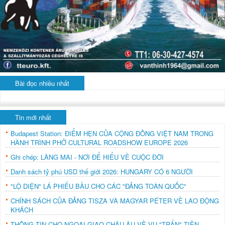
Bài đọc nhiều nhất
Tin mới nhất
Budapest Station: ĐIỂM HẸN CỦA CỘNG ĐỒNG VIỆT NAM TRONG
HÀNH TRÌNH PHỞ CULTURAL ROADSHOW EUROPE 2026
Ghi chép: LÀNG MAI - NƠI ĐỂ HIỂU VỀ CUỘC ĐỜI
Danh sách tỷ phú USD thế giới 2026: HUNGARY CÓ 6 NGƯỜI
"LỘ DIỆN" LÁ PHIẾU BẦU CHO CÁC "ĐẢNG TOÀN QUỐC"
CHÍNH SÁCH CỦA ĐẢNG TISZA VÀ MAGYAR PÉTER VỀ LAO ĐỘNG
KHÁCH
THÔNG TIN CHO NGOẠI GIAO CHÂU ÂU VỀ VỤ "TRẤN" TIỀN