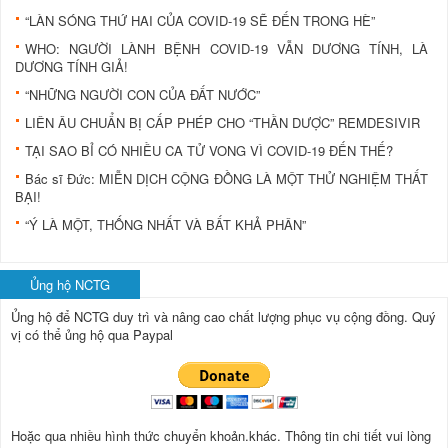
“LÀN SÓNG THỨ HAI CỦA COVID-19 SẼ ĐẾN TRONG HÈ”
WHO: NGƯỜI LÀNH BỆNH COVID-19 VẪN DƯƠNG TÍNH, LÀ
DƯƠNG TÍNH GIẢ!
“NHỮNG NGƯỜI CON CỦA ĐẤT NƯỚC”
LIÊN ÂU CHUẨN BỊ CẤP PHÉP CHO “THẦN DƯỢC” REMDESIVIR
TẠI SAO BỈ CÓ NHIỀU CA TỬ VONG VÌ COVID-19 ĐẾN THẾ?
Bác sĩ Đức: MIỄN DỊCH CỘNG ĐỒNG LÀ MỘT THỬ NGHIỆM THẤT
BẠI!
“Ý LÀ MỘT, THỐNG NHẤT VÀ BẤT KHẢ PHÂN”
Ủng hộ NCTG
Ủng hộ để NCTG duy trì và nâng cao chất lượng phục vụ cộng đồng.
Quý
vị có thể ủng hộ qua Paypal
Hoặc qua nhiều hình thức chuyển khoản.khác. Thông tin chi tiết vui lòng