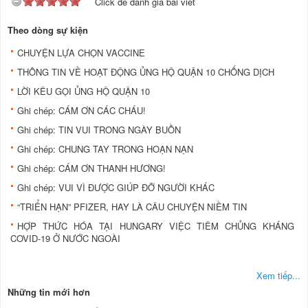
Click để đánh giá bài viết
Theo dòng sự kiện
CHUYỆN LỰA CHỌN VACCINE
THÔNG TIN VỀ HOẠT ĐỘNG ỦNG HỘ QUẬN 10 CHỐNG DỊCH
LỜI KÊU GỌI ỦNG HỘ QUẬN 10
Ghi chép: CÁM ƠN CÁC CHÁU!
Ghi chép: TIN VUI TRONG NGÀY BUỒN
Ghi chép: CHUNG TAY TRONG HOẠN NẠN
Ghi chép: CÁM ƠN THANH HƯƠNG!
Ghi chép: VUI VÌ ĐƯỢC GIÚP ĐỠ NGƯỜI KHÁC
“TRIỂN HẠN” PFIZER, HAY LÀ CÂU CHUYỆN NIỀM TIN
HỢP THỨC HÓA TẠI HUNGARY VIỆC TIÊM CHỦNG KHÁNG
COVID-19 Ở NƯỚC NGOÀI
Xem tiếp...
Những tin mới hơn