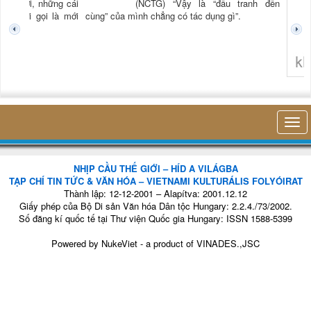
TG) “Xời, những cái
(NCTG) “Vậy là “đấu tranh đến
tươi mới gọi là mới
cùng” của mình chẳng có tác dụng gì”.
không 
NHỊP CẦU THẾ GIỚI – HÍD A VILÁGBA
TẠP CHÍ TIN TỨC & VĂN HÓA – VIETNAMI KULTURÁLIS FOLYÓIRAT
Thành lập: 12-12-2001 – Alapítva: 2001.12.12
Giấy phép của Bộ Di sản Văn hóa Dân tộc Hungary: 2.2.4./73/2002.
Số đăng kí quốc tế tại Thư viện Quốc gia Hungary: ISSN 1588-5399
Powered by
NukeViet
- a product of
VINADES.,JSC