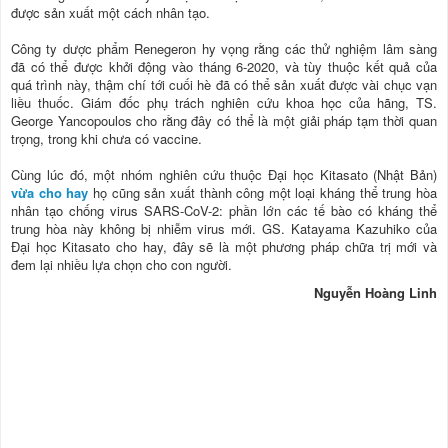
được sản xuất một cách nhân tạo.
Công ty dược phẩm Renegeron hy vọng rằng các thử nghiệm lâm sàng
đã có thể được khởi động vào tháng 6-2020, và tùy thuộc kết quả của
quá trình này, thậm chí tới cuối hè đã có thể sản xuất được vài chục vạn
liều thuốc. Giám đốc phụ trách nghiên cứu khoa học của hãng, TS.
George Yancopoulos cho rằng đây có thể là một giải pháp tạm thời quan
trọng, trong khi chưa có vaccine.
Cùng lúc đó, một nhóm nghiên cứu thuộc Đại học Kitasato (Nhật Bản)
vừa cho hay
họ cũng sản xuất thành công một loại kháng thể trung hòa
nhân tạo chống virus SARS-CoV-2: phần lớn các tế bào có kháng thể
trung hòa này không bị nhiễm virus mới. GS. Katayama Kazuhiko của
Đại học Kitasato cho hay, đây sẽ là một phương pháp chữa trị mới và
đem lại nhiều lựa chọn cho con người.
Nguyễn Hoàng Linh