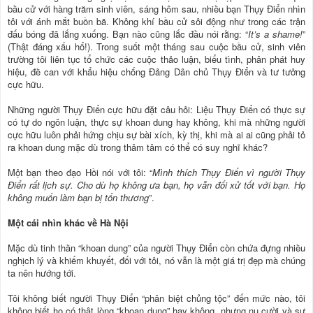
bầu cử với hàng trăm sinh viên, sáng hôm sau, nhiều bạn Thụy Điển nhìn
tôi với ánh mắt buồn bã. Không khí bầu cử sôi động như trong các trận
đấu bóng đã lắng xuống. Bạn nào cũng lắc đầu nói rằng: “
It’s a shame!
”
(Thật đáng xấu hổ!). Trong suốt một tháng sau cuộc bầu cử, sinh viên
trường tôi liên tục tổ chức các cuộc thảo luận, biểu tình, phân phát huy
hiệu, đề can với khẩu hiệu chống Đảng Dân chủ Thụy Ðiển và tư tưởng
cực hữu.
Những người Thụy Điển cực hữu đặt câu hỏi: Liệu Thụy Điển có thực sự
có tự do ngôn luận, thực sự khoan dung hay không, khi mà những người
cực hữu luôn phải hứng chịu sự bài xích, kỳ thị, khi mà ai ai cũng phải tỏ
ra khoan dung mặc dù trong thâm tâm có thể có suy nghĩ khác?
Một bạn theo đạo Hồi nói với tôi: “
Mình thích Thụy Điển vì người Thụy
Điển rất lịch sự. Cho dù họ không ưa bạn, họ vẫn đối xử tốt với bạn. Họ
không muốn làm bạn bị tổn thương
”.
Một cái nhìn khác về Hà Nội
Mặc dù tinh thần “khoan dung” của người Thụy Điển còn chứa đựng nhiều
nghịch lý và khiếm khuyết, đối với tôi, nó vẫn là một giá trị đẹp mà chúng
ta nên hướng tới.
Tôi không biết người Thụy Điển “phân biệt chủng tộc” đến mức nào, tôi
không biết họ có thật lòng “khoan dung” hay không, nhưng nụ cười và sự