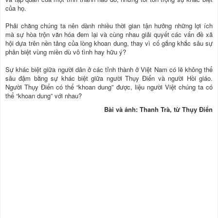
của họ.
Phải chăng chúng ta nên dành nhiều thời gian tận hưởng những lợi ích
mà sự hòa trộn văn hóa đem lại và cùng nhau giải quyết các vấn đề xã
hội dựa trên nền tảng của lòng khoan dung, thay vì cố gắng khắc sâu sự
phân biệt vùng miền dù vô tình hay hữu ý?
Sự khác biệt giữa người dân ở các tỉnh thành ở Việt Nam có lẽ không thể
sâu đậm bằng sự khác biệt giữa người Thụy Điển và người Hồi giáo.
Người Thụy Điển có thể “khoan dung” được, liệu người Việt chúng ta có
thể “khoan dung” với nhau?
Bài và ảnh: Thanh Trà, từ Thụy Ðiển