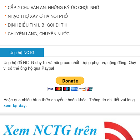
CẤP 2 CHU VĂN AN: NHỮNG KÝ ỨC CHỢT NHỚ
NHẠC THỢ XÂY Ở HÀ NỘI PHỐ
ÐỊNH BIỂU TÌNH, BỊ GỌI ÐI THI
CHUYỆN LÀNG, CHUYỆN NƯỚC
Ủng hộ NCTG
Ủng hộ để NCTG duy trì và nâng cao chất lượng phục vụ cộng đồng.
Quý
vị có thể ủng hộ qua Paypal
Hoặc qua nhiều hình thức chuyển khoản.khác. Thông tin chi tiết vui lòng
xem tại đây
.