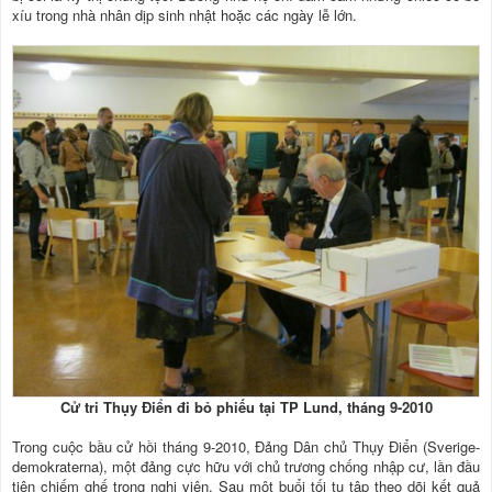
xíu trong nhà nhân dịp sinh nhật hoặc các ngày lễ lớn.
Cử tri Thụy Điển đi bỏ phiếu tại TP Lund, tháng 9-2010
Trong cuộc bầu cử hồi tháng 9-2010, Đảng Dân chủ Thụy Điển (Sverige-
demokraterna), một đảng cực hữu với chủ trương chống nhập cư, lần đầu
tiên chiếm ghế trong nghị viện. Sau một buổi tối tụ tập theo dõi kết quả