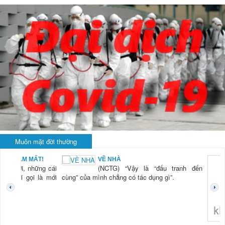
Muôn mặt đời thường
VỀ NHÀ
cái
(NCTG) “Vậy là “đấu tranh đến
mới
cùng” của mình chẳng có tác dụng gì”.