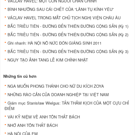
VACLAV HAVEL: MỘT CON NGƯỜI CHÂN CHÍNH
BÌNH NHƯỠNG SAU CÁI CHẾT CỦA “LÃNH TỤ KÍNH YÊU”
VÁCLAV HAVEL TRONG MẮT CHỦ TỊCH NGHỊ VIỆN CHÂU ÂU
BẮC TRIỀU TIÊN - ĐƯỜNG ĐẾN THIÊN ĐƯỜNG CỘNG SẢN (Kỳ 1)
BẮC TRIỀU TIÊN - ĐƯỜNG ĐẾN THIÊN ĐƯỜNG CỘNG SẢN (Kỳ 2)
Ghi nhanh: HÀ NỘI NÔ NỨC ÐÓN GIÁNG SINH 2011
BẮC TRIỀU TIÊN - ĐƯỜNG ĐẾN THIÊN ĐƯỜNG CỘNG SẢN (Kỳ 3)
NGỤY TẠO ẢNH TANG LỄ KIM CHÍNH NHẬT
Những tin cũ hơn
NGA MUỐN PHONG THÁNH CHO NỮ DU KÍCH ZOYA
NHỮNG RÀO CẢN CỦA DOANH NGHIỆP TẠI VIỆT NAM
Giám mục Stanisław Wielgus: TẤN THẢM KỊCH CỦA MỘT CỰU CHỈ
ĐIỂM
VÀI KỶ NIỆM VỀ ANH TÔN THẤT BÁCH
NHỚ ANH TÔN THẤT BÁCH
HÀ NỘI CỦA EM