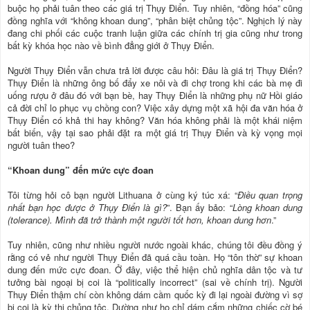
buộc họ phải tuân theo các giá trị Thụy Điển. Tuy nhiên, “đồng hóa” cũng
đồng nghĩa với “không khoan dung”, “phân biệt chủng tộc”. Nghịch lý này
đang chi phối các cuộc tranh luận giữa các chính trị gia cũng như trong
bất kỳ khóa học nào về bình đẳng giới ở Thụy Điển.
Người Thụy Điển vẫn chưa trả lời được câu hỏi: Đâu là giá trị Thụy Điển?
Thụy Điển là những ông bố đẩy xe nôi và đi chợ trong khi các bà mẹ đi
uống rượu ở đâu đó với bạn bè, hay Thụy Điển là những phụ nữ Hồi giáo
cả đời chỉ lo phục vụ chồng con? Việc xây dựng một xã hội đa văn hóa ở
Thụy Điển có khả thi hay không? Văn hóa không phải là một khái niệm
bất biến, vậy tại sao phải đặt ra một giá trị Thụy Điển và kỳ vọng mọi
người tuân theo?
“Khoan dung” đến mức cực đoan
Tôi từng hỏi cô bạn người Lithuana ở cùng ký túc xá: “
Điều quan trọng
nhất bạn học được ở Thụy Điển là gì?
”. Bạn ấy bảo: “
Lòng khoan dung
(tolerance). Mình đã trở thành một người tốt hơn, khoan dung hơn
.”
Tuy nhiên, cũng như nhiều người nước ngoài khác, chúng tôi đều đồng ý
rằng có vẻ như người Thụy Điển đã quá cầu toàn. Họ “tôn thờ” sự khoan
dung đến mức cực đoan. Ở đây, việc thể hiện chủ nghĩa dân tộc và tư
tưởng bài ngoại bị coi là “politically incorrect” (sai về chính trị). Người
Thụy Điển thậm chí còn không dám cầm quốc kỳ đi lại ngoài đường vì sợ
bị coi là kỳ thị chủng tộc. Dường như họ chỉ dám cắm những chiếc cờ bé