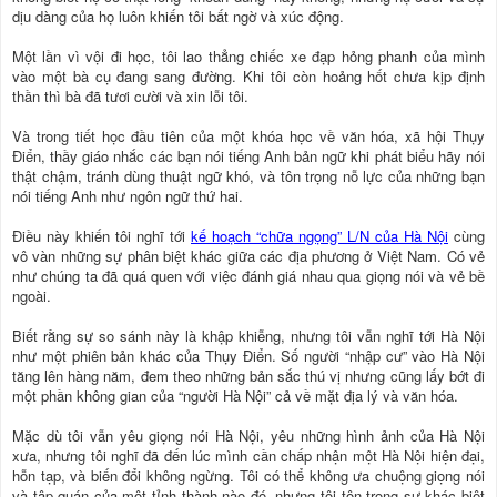
dịu dàng của họ luôn khiến tôi bất ngờ và xúc động.
Một lần vì vội đi học, tôi lao thẳng chiếc xe đạp hỏng phanh của mình
vào một bà cụ đang sang đường. Khi tôi còn hoảng hốt chưa kịp định
thần thì bà đã tươi cười và xin lỗi tôi.
Và trong tiết học đầu tiên của một khóa học về văn hóa, xã hội Thụy
Điển, thầy giáo nhắc các bạn nói tiếng Anh bản ngữ khi phát biểu hãy nói
thật chậm, tránh dùng thuật ngữ khó, và tôn trọng nỗ lực của những bạn
nói tiếng Anh như ngôn ngữ thứ hai.
Điều này khiến tôi nghĩ tới
kế hoạch “chữa ngọng” L/N của Hà Nội
cùng
vô vàn những sự phân biệt khác giữa các địa phương ở Việt Nam. Có vẻ
như chúng ta đã quá quen với việc đánh giá nhau qua giọng nói và vẻ bề
ngoài.
Biết rằng sự so sánh này là khập khiễng, nhưng tôi vẫn nghĩ tới Hà Nội
như một phiên bản khác của Thụy Điển. Số người “nhập cư” vào Hà Nội
tăng lên hàng năm, đem theo những bản sắc thú vị nhưng cũng lấy bớt đi
một phần không gian của “người Hà Nội” cả về mặt địa lý và văn hóa.
Mặc dù tôi vẫn yêu giọng nói Hà Nội, yêu những hình ảnh của Hà Nội
xưa, nhưng tôi nghĩ đã đến lúc mình cần chấp nhận một Hà Nội hiện đại,
hỗn tạp, và biến đổi không ngừng. Tôi có thể không ưa chuộng giọng nói
và tập quán của một tỉnh thành nào đó, nhưng tôi tôn trọng sự khác biệt