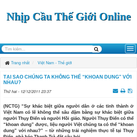
Nhịp Cầu Thế Giới Online
Trang nhất
Việt Nam - Thế giới
TẠI SAO CHÚNG TA KHÔNG THỂ “KHOAN DUNG” VỚI
NHAU?
Thứ hai - 12/12/2011 23:37
(NCTG) “Sự khác biệt giữa người dân ở các tỉnh thành ở
Việt Nam có lẽ không thể sâu đậm bằng sự khác biệt giữa
người Thụy Điển và người Hồi giáo. Người Thụy Điển có thể
“khoan dung” được, liệu người Việt chúng ta có thể “khoan
dung” với nhau?” – từ những trải nghiệm thực tế tại Thụy
Ðiển, nhà báo Thanh Trà đặt câu hỏi.