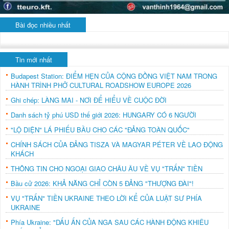
Bài đọc nhiều nhất
Tin mới nhất
Budapest Station: ĐIỂM HẸN CỦA CỘNG ĐỒNG VIỆT NAM TRONG
HÀNH TRÌNH PHỞ CULTURAL ROADSHOW EUROPE 2026
Ghi chép: LÀNG MAI - NƠI ĐỂ HIỂU VỀ CUỘC ĐỜI
Danh sách tỷ phú USD thế giới 2026: HUNGARY CÓ 6 NGƯỜI
"LỘ DIỆN" LÁ PHIẾU BẦU CHO CÁC "ĐẢNG TOÀN QUỐC"
CHÍNH SÁCH CỦA ĐẢNG TISZA VÀ MAGYAR PÉTER VỀ LAO ĐỘNG
KHÁCH
THÔNG TIN CHO NGOẠI GIAO CHÂU ÂU VỀ VỤ "TRẤN" TIỀN
Bầu cử 2026: KHẢ NĂNG CHỈ CÒN 5 ĐẢNG "THƯỢNG ĐÀI"!
VỤ "TRẤN" TIỀN UKRAINE THEO LỜI KỂ CỦA LUẬT SƯ PHÍA
UKRAINE
Phía Ukraine: "DẤU ẤN CỦA NGA SAU CÁC HÀNH ĐỘNG KHIÊU