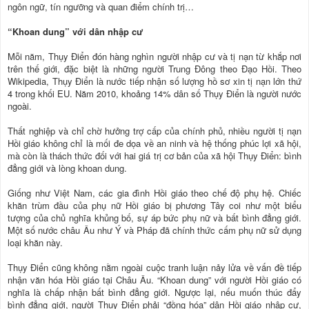
ngôn ngữ, tín ngưỡng và quan điểm chính trị…
“Khoan dung” với dân nhập cư
Mỗi năm, Thụy Điển đón hàng nghìn người nhập cư và tị nạn từ khắp nơi
trên thế giới, đặc biệt là những người Trung Đông theo Đạo Hồi. Theo
Wikipedia, Thụy Điển là nước tiếp nhận số lượng hồ sơ xin tị nạn lớn thứ
4 trong khối EU. Năm 2010, khoảng 14% dân số Thụy Điển là người nước
ngoài.
Thất nghiệp và chỉ chờ hưởng trợ cấp của chính phủ, nhiều người tị nạn
Hồi giáo không chỉ là mối đe dọa về an ninh và hệ thống phúc lợi xã hội,
mà còn là thách thức đối với hai giá trị cơ bản của xã hội Thụy Điển: bình
đẳng giới và lòng khoan dung.
Giống như Việt Nam, các gia đình Hồi giáo theo chế độ phụ hệ. Chiếc
khăn trùm đầu của phụ nữ Hồi giáo bị phương Tây coi như một biểu
tượng của chủ nghĩa khủng bố, sự áp bức phụ nữ và bất bình đẳng giới.
Một số nước châu Âu như Ý và Pháp đã chính thức cấm phụ nữ sử dụng
loại khăn này.
Thụy Điển cũng không nằm ngoài cuộc tranh luận nảy lửa về vấn đề tiếp
nhận văn hóa Hồi giáo tại Châu Âu. “Khoan dung” với người Hồi giáo có
nghĩa là chấp nhận bất bình đẳng giới. Ngược lại, nếu muốn thúc đẩy
bình đẳng giới, người Thụy Điển phải “đồng hóa” dân Hồi giáo nhập cư,