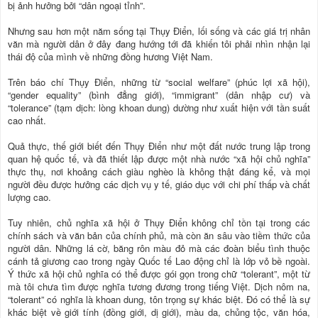
bị ảnh hưởng bởi “dân ngoại tỉnh”.
Nhưng sau hơn một năm sống tại Thụy Điển, lối sống và các giá trị nhân
văn mà người dân ở đây đang hướng tới đã khiến tôi phải nhìn nhận lại
thái độ của mình về những đồng hương Việt Nam.
Trên báo chí Thụy Điển, những từ “social welfare” (phúc lợi xã hội),
“gender equality” (bình đẳng giới), “immigrant” (dân nhập cư) và
“tolerance” (tạm dịch: lòng khoan dung) dường như xuất hiện với tần suất
cao nhất.
Quả thực, thế giới biết đến Thụy Điển như một đất nước trung lập trong
quan hệ quốc tế, và đã thiết lập được một nhà nước “xã hội chủ nghĩa”
thực thụ, nơi khoảng cách giàu nghèo là không thật đáng kể, và mọi
người đều được hưởng các dịch vụ y tế, giáo dục với chi phí thấp và chất
lượng cao.
Tuy nhiên, chủ nghĩa xã hội ở Thụy Điển không chỉ tồn tại trong các
chính sách và văn bản của chính phủ, mà còn ăn sâu vào tiềm thức của
người dân. Những lá cờ, băng rôn màu đỏ mà các đoàn biểu tình thuộc
cánh tả giương cao trong ngày Quốc tế Lao động chỉ là lớp vỏ bề ngoài.
Ý thức xã hội chủ nghĩa có thể được gói gọn trong chữ “tolerant”, một từ
mà tôi chưa tìm được nghĩa tương đương trong tiếng Việt. Dịch nôm na,
“tolerant” có nghĩa là khoan dung, tôn trọng sự khác biệt. Đó có thể là sự
khác biệt về giới tính (đồng giới, dị giới), màu da, chủng tộc, văn hóa,