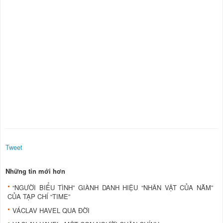
Tweet
Những tin mới hơn
“NGƯỜI BIỂU TÌNH” GIÀNH DANH HIỆU “NHÂN VẬT CỦA NĂM”
CỦA TẠP CHÍ “TIME”
VÁCLAV HAVEL QUA ÐỜI