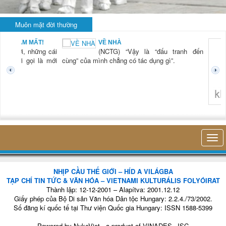
Muôn mặt đời thường
BẠN NAM MẤT!
VỀ NHÀ
TG) “Xời, những cái
(NCTG) “Vậy là “đấu tranh đến
tươi mới gọi là mới
cùng” của mình chẳng có tác dụng gì”.
không 
NHỊP CẦU THẾ GIỚI – HÍD A VILÁGBA
TẠP CHÍ TIN TỨC & VĂN HÓA – VIETNAMI KULTURÁLIS FOLYÓIRAT
Thành lập: 12-12-2001 – Alapítva: 2001.12.12
Giấy phép của Bộ Di sản Văn hóa Dân tộc Hungary: 2.2.4./73/2002.
Số đăng kí quốc tế tại Thư viện Quốc gia Hungary: ISSN 1588-5399
Powered by
NukeViet
- a product of
VINADES.,JSC