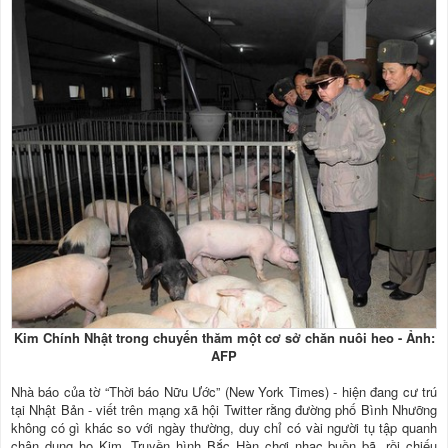
Kim Chính Nhật trong chuyến thăm một cơ sở chăn nuôi heo - Ảnh:
AFP
Nhà báo của tờ “Thời báo Nữu Ước” (New York Times) - hiện đang cư trú
tại Nhật Bản - viết trên mạng xã hội Twitter rằng đường phố Bình Nhưỡng
không có gì khác so với ngày thường, duy chỉ có vài người tụ tập quanh
chân dung họ Kim. Truyền hình Bắc Hàn chơi nhạc buồn bã, rồi chiếu