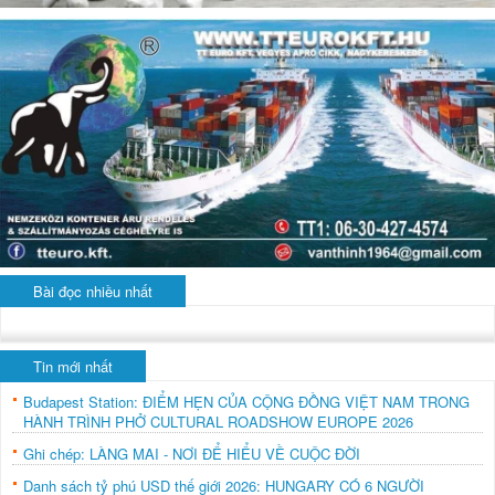
Bài đọc nhiều nhất
Tin mới nhất
Budapest Station: ĐIỂM HẸN CỦA CỘNG ĐỒNG VIỆT NAM TRONG
HÀNH TRÌNH PHỞ CULTURAL ROADSHOW EUROPE 2026
Ghi chép: LÀNG MAI - NƠI ĐỂ HIỂU VỀ CUỘC ĐỜI
Danh sách tỷ phú USD thế giới 2026: HUNGARY CÓ 6 NGƯỜI