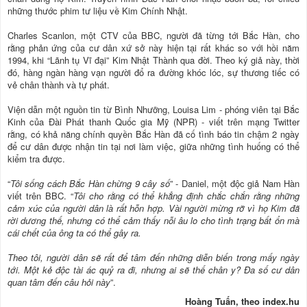
những thước phim tư liệu về Kim Chính Nhật.
Charles Scanlon, một CTV của BBC, người đã từng tới Bắc Hàn, cho
rằng phản ứng của cư dân xứ sở này hiện tại rất khác so với hồi năm
1994, khi “Lãnh tụ Vĩ đại” Kim Nhật Thành qua đời. Theo ký giả này, thời
đó, hàng ngàn hàng vạn người đổ ra đường khóc lóc, sự thương tiếc có
vẻ chân thành và tự phát.
Viện dẫn một nguồn tin từ Bình Nhưỡng, Louisa Lim - phóng viên tại Bắc
Kinh của Ðài Phát thanh Quốc gia Mỹ (NPR) - viết trên mạng Twitter
rằng, có khả năng chính quyền Bắc Hàn đã cố tình báo tin chậm 2 ngày
để cư dân được nhận tin tại nơi làm việc, giữa những tình huống có thể
kiểm tra được.
“
Tôi sống cách Bắc Hàn chừng 9 cây số
” - Daniel, một độc giả Nam Hàn
viết trên BBC. “
Tôi cho rằng có thể khẳng định chắc chắn rằng những
cảm xúc của người dân là rất hỗn hợp. Vài người mừng rỡ vì họ Kim đã
rời dương thế, nhưng có thể cảm thấy nỗi âu lo cho tình trạng bất ổn mà
cái chết của ông ta có thể gây ra.
Theo tôi, người dân sẽ rất để tâm đến những diễn biến trong mấy ngày
tới. Một kẻ độc tài ác quỷ ra đi, nhưng ai sẽ thế chân y? Ða số cư dân
quan tâm đến câu hỏi này
”.
Hoàng Tuấn, theo index.hu