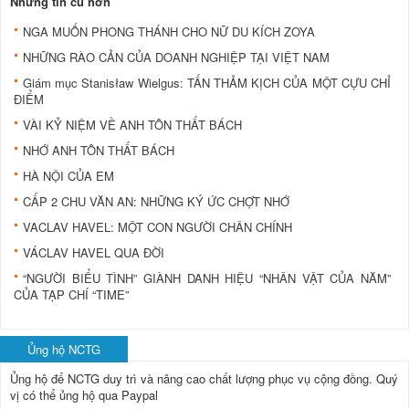
Những tin cũ hơn
NGA MUỐN PHONG THÁNH CHO NỮ DU KÍCH ZOYA
NHỮNG RÀO CẢN CỦA DOANH NGHIỆP TẠI VIỆT NAM
Giám mục Stanisław Wielgus: TẤN THẢM KỊCH CỦA MỘT CỰU CHỈ
ĐIỂM
VÀI KỶ NIỆM VỀ ANH TÔN THẤT BÁCH
NHỚ ANH TÔN THẤT BÁCH
HÀ NỘI CỦA EM
CẤP 2 CHU VĂN AN: NHỮNG KÝ ỨC CHỢT NHỚ
VACLAV HAVEL: MỘT CON NGƯỜI CHÂN CHÍNH
VÁCLAV HAVEL QUA ÐỜI
“NGƯỜI BIỂU TÌNH” GIÀNH DANH HIỆU “NHÂN VẬT CỦA NĂM”
CỦA TẠP CHÍ “TIME”
Ủng hộ NCTG
Ủng hộ để NCTG duy trì và nâng cao chất lượng phục vụ cộng đồng.
Quý
vị có thể ủng hộ qua Paypal