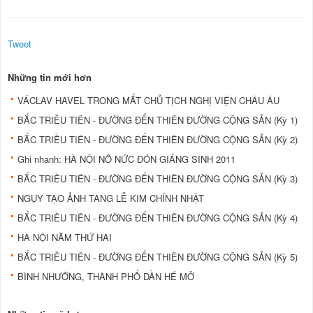
Tweet
Những tin mới hơn
VÁCLAV HAVEL TRONG MẮT CHỦ TỊCH NGHỊ VIỆN CHÂU ÂU
BẮC TRIỀU TIÊN - ĐƯỜNG ĐẾN THIÊN ĐƯỜNG CỘNG SẢN (Kỳ 1)
BẮC TRIỀU TIÊN - ĐƯỜNG ĐẾN THIÊN ĐƯỜNG CỘNG SẢN (Kỳ 2)
Ghi nhanh: HÀ NỘI NÔ NỨC ÐÓN GIÁNG SINH 2011
BẮC TRIỀU TIÊN - ĐƯỜNG ĐẾN THIÊN ĐƯỜNG CỘNG SẢN (Kỳ 3)
NGỤY TẠO ẢNH TANG LỄ KIM CHÍNH NHẬT
BẮC TRIỀU TIÊN - ĐƯỜNG ĐẾN THIÊN ĐƯỜNG CỘNG SẢN (Kỳ 4)
HÀ NỘI NĂM THỨ HAI
BẮC TRIỀU TIÊN - ĐƯỜNG ĐẾN THIÊN ĐƯỜNG CỘNG SẢN (Kỳ 5)
BÌNH NHƯỠNG, THÀNH PHỐ DẦN HÉ MỞ