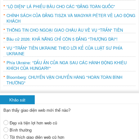
"LỘ DIỆN" LÁ PHIẾU BẦU CHO CÁC "ĐẢNG TOÀN QUỐC"
CHÍNH SÁCH CỦA ĐẢNG TISZA VÀ MAGYAR PÉTER VỀ LAO ĐỘNG
KHÁCH
THÔNG TIN CHO NGOẠI GIAO CHÂU ÂU VỀ VỤ "TRẤN" TIỀN
Bầu cử 2026: KHẢ NĂNG CHỈ CÒN 5 ĐẢNG "THƯỢNG ĐÀI"!
VỤ "TRẤN" TIỀN UKRAINE THEO LỜI KỂ CỦA LUẬT SƯ PHÍA
UKRAINE
Phía Ukraine: "DẤU ẤN CỦA NGA SAU CÁC HÀNH ĐỘNG KHIÊU
KHÍCH CỦA HUNGARY"
Bloomberg: CHUYẾN VẬN CHUYỂN HÀNG "HOÀN TOÀN BÌNH
THƯỜNG"
Khảo sát
Bạn thấy giao diện web mới thế nào?
Đẹp và tiện lợi hơn web cũ
Bình thường
Tôi thích giao diện web cũ hơn