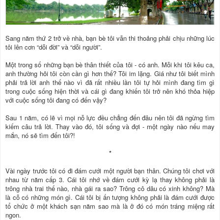
Sang năm thứ 2 trở về nhà, bạn bè tôi vẫn thi thoảng phải chịu những lúc
tôi lên cơn “dỗi đời” và “dỗi người”.
Một trong số những bạn bè thân thiết của tôi - có anh. Mỗi khi tôi kêu ca,
anh thường hỏi tôi còn cần gì hơn thế? Tôi im lặng. Giá như tôi biết mình
phải trả lời anh thế nào vì đã rất nhiều lần tôi tự hỏi mình đang tìm gì
trong cuộc sống hiện thời và cái gì đang khiến tôi trở nên khó thỏa hiệp
với cuộc sống tôi đang có đến vậy?
Sau 1 năm, có lẽ vì mọi nỗ lực đều chẳng đến đâu nên tôi đã ngừng tìm
kiếm câu trả lời. Thay vào đó, tôi sống và đợi - một ngày nào nếu may
mắn, nó sẽ tìm đến tôi?!
*
Vài ngày trước tôi có đi đám cưới một người bạn thân. Chúng tôi chơi với
nhau từ năm cấp 3. Cái tôi nhớ về đám cưới kỳ lạ thay không phải là
trông nhà trai thế nào, nhà gái ra sao? Trông cô dâu có xinh không? Mà
là cỗ có những món gì. Cái tôi bị ấn tượng không phải là đám cưới được
tổ chức ở một khách sạn năm sao mà là ở đó có món tráng miệng rất
ngon.