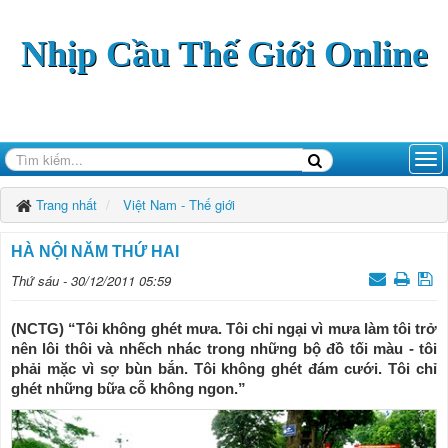
Nhịp Cầu Thế Giới Online
Trang nhất
Việt Nam - Thế giới
HÀ NỘI NĂM THỨ HAI
Thứ sáu - 30/12/2011 05:59
(NCTG) “Tôi không ghét mưa. Tôi chỉ ngại vì mưa làm tôi trở
nên lôi thôi và nhếch nhác trong những bộ đồ tối màu - tôi
phải mặc vì sợ bùn bắn. Tôi không ghét đám cưới. Tôi chỉ
ghét những bữa cỗ không ngon.”