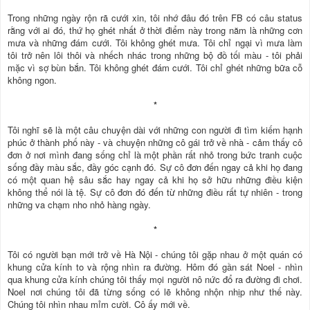
Trong những ngày rộn rã cưới xin, tôi nhớ đâu đó trên FB có câu status
rằng với ai đó, thứ họ ghét nhất ở thời điểm này trong năm là những cơn
mưa và những đám cưới. Tôi không ghét mưa. Tôi chỉ ngại vì mưa làm
tôi trở nên lôi thôi và nhếch nhác trong những bộ đồ tối màu - tôi phải
mặc vì sợ bùn bắn. Tôi không ghét đám cưới. Tôi chỉ ghét những bữa cỗ
không ngon.
*
Tôi nghĩ sẽ là một câu chuyện dài với những con người đi tìm kiếm hạnh
phúc ở thành phố này - và chuyện những cô gái trở về nhà - cảm thấy cô
đơn ở nơi mình đang sống chỉ là một phần rất nhỏ trong bức tranh cuộc
sống đầy màu sắc, đầy góc cạnh đó. Sự cô đơn đến ngay cả khi họ đang
có một quan hệ sâu sắc hay ngay cả khi họ sở hữu những điều kiện
không thể nói là tệ. Sự cô đơn đó đến từ những điều rất tự nhiên - trong
những va chạm nho nhỏ hàng ngày.
*
Tôi có người bạn mới trở về Hà Nội - chúng tôi gặp nhau ở một quán có
khung cửa kính to và rộng nhìn ra đường. Hôm đó gần sát Noel - nhìn
qua khung cửa kính chúng tôi thấy mọi người nô nức đổ ra đường đi chơi.
Noel nơi chúng tôi đã từng sống có lẽ không nhộn nhịp như thế này.
Chúng tôi nhìn nhau mỉm cười. Cô ấy mới về.