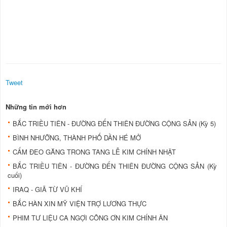
Tweet
Những tin mới hơn
BẮC TRIỀU TIÊN - ĐƯỜNG ĐẾN THIÊN ĐƯỜNG CỘNG SẢN (Kỳ 5)
BÌNH NHƯỠNG, THÀNH PHỐ DẦN HÉ MỞ
CẤM ÐEO GĂNG TRONG TANG LỄ KIM CHÍNH NHẬT
BẮC TRIỀU TIÊN - ĐƯỜNG ĐẾN THIÊN ĐƯỜNG CỘNG SẢN (Kỳ
cuối)
IRAQ - GIÃ TỪ VŨ KHÍ
BẮC HÀN XIN MỸ VIỆN TRỢ LƯƠNG THỰC
PHIM TƯ LIỆU CA NGỢI CÔNG ƠN KIM CHÍNH ÂN