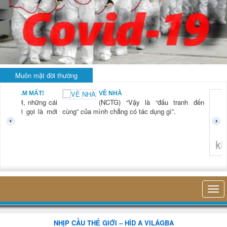
Muôn mặt đời thường
BẠN NAM MẤT!
VỀ NHÀ
TG) “Xời, những cái
(NCTG) “Vậy là “đấu tranh đến
tươi mới gọi là mới
cùng” của mình chẳng có tác dụng gì”.
không 
NHỊP CẦU THẾ GIỚI – HÍD A VILÁGBA