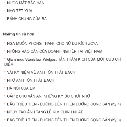
NƯỚC MẮT BẮC HÀN
NHỚ TẾT XƯA
BÁNH CHƯNG CỦA BÀ
Những tin cũ hơn
NGA MUỐN PHONG THÁNH CHO NỮ DU KÍCH ZOYA
NHỮNG RÀO CẢN CỦA DOANH NGHIỆP TẠI VIỆT NAM
Giám mục Stanisław Wielgus: TẤN THẢM KỊCH CỦA MỘT CỰU CHỈ
ĐIỂM
VÀI KỶ NIỆM VỀ ANH TÔN THẤT BÁCH
NHỚ ANH TÔN THẤT BÁCH
HÀ NỘI CỦA EM
CẤP 2 CHU VĂN AN: NHỮNG KÝ ỨC CHỢT NHỚ
BẮC TRIỀU TIÊN - ĐƯỜNG ĐẾN THIÊN ĐƯỜNG CỘNG SẢN (Kỳ 4)
NGỤY TẠO ẢNH TANG LỄ KIM CHÍNH NHẬT
BẮC TRIỀU TIÊN - ĐƯỜNG ĐẾN THIÊN ĐƯỜNG CỘNG SẢN (Kỳ 3)