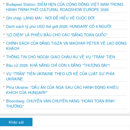
Budapest Station: ĐIỂM HẸN CỦA CỘNG ĐỒNG VIỆT NAM TRONG
HÀNH TRÌNH PHỞ CULTURAL ROADSHOW EUROPE 2026
Ghi chép: LÀNG MAI - NƠI ĐỂ HIỂU VỀ CUỘC ĐỜI
Danh sách tỷ phú USD thế giới 2026: HUNGARY CÓ 6 NGƯỜI
"LỘ DIỆN" LÁ PHIẾU BẦU CHO CÁC "ĐẢNG TOÀN QUỐC"
CHÍNH SÁCH CỦA ĐẢNG TISZA VÀ MAGYAR PÉTER VỀ LAO ĐỘNG
KHÁCH
THÔNG TIN CHO NGOẠI GIAO CHÂU ÂU VỀ VỤ "TRẤN" TIỀN
Bầu cử 2026: KHẢ NĂNG CHỈ CÒN 5 ĐẢNG "THƯỢNG ĐÀI"!
VỤ "TRẤN" TIỀN UKRAINE THEO LỜI KỂ CỦA LUẬT SƯ PHÍA
UKRAINE
Phía Ukraine: "DẤU ẤN CỦA NGA SAU CÁC HÀNH ĐỘNG KHIÊU
KHÍCH CỦA HUNGARY"
Bloomberg: CHUYẾN VẬN CHUYỂN HÀNG "HOÀN TOÀN BÌNH
THƯỜNG"
Khảo sát