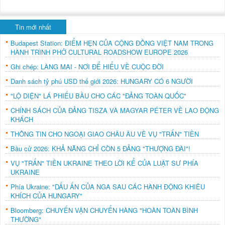
Tin mới nhất
Budapest Station: ĐIỂM HẸN CỦA CỘNG ĐỒNG VIỆT NAM TRONG
HÀNH TRÌNH PHỞ CULTURAL ROADSHOW EUROPE 2026
Ghi chép: LÀNG MAI - NƠI ĐỂ HIỂU VỀ CUỘC ĐỜI
Danh sách tỷ phú USD thế giới 2026: HUNGARY CÓ 6 NGƯỜI
"LỘ DIỆN" LÁ PHIẾU BẦU CHO CÁC "ĐẢNG TOÀN QUỐC"
CHÍNH SÁCH CỦA ĐẢNG TISZA VÀ MAGYAR PÉTER VỀ LAO ĐỘNG
KHÁCH
THÔNG TIN CHO NGOẠI GIAO CHÂU ÂU VỀ VỤ "TRẤN" TIỀN
Bầu cử 2026: KHẢ NĂNG CHỈ CÒN 5 ĐẢNG "THƯỢNG ĐÀI"!
VỤ "TRẤN" TIỀN UKRAINE THEO LỜI KỂ CỦA LUẬT SƯ PHÍA
UKRAINE
Phía Ukraine: "DẤU ẤN CỦA NGA SAU CÁC HÀNH ĐỘNG KHIÊU
KHÍCH CỦA HUNGARY"
Bloomberg: CHUYẾN VẬN CHUYỂN HÀNG "HOÀN TOÀN BÌNH
THƯỜNG"