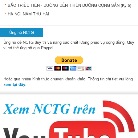
BẮC TRIỀU TIÊN - ĐƯỜNG ĐẾN THIÊN ĐƯỜNG CỘNG SẢN (Kỳ 5)
HÀ NỘI NĂM THỨ HAI
Ủng hộ NCTG
Ủng hộ để NCTG duy trì và nâng cao chất lượng phục vụ cộng đồng.
Quý
vị có thể ủng hộ qua Paypal
Hoặc qua nhiều hình thức chuyển khoản.khác. Thông tin chi tiết vui lòng
xem tại đây
.