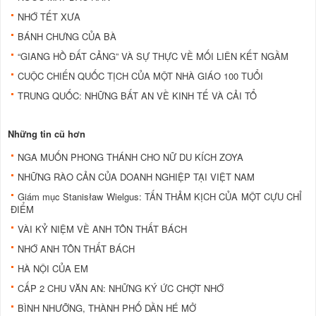
NHỚ TẾT XƯA
BÁNH CHƯNG CỦA BÀ
“GIANG HỒ ÐẤT CẢNG” VÀ SỰ THỰC VỀ MỐI LIÊN KẾT NGẦM
CUỘC CHIẾN QUỐC TỊCH CỦA MỘT NHÀ GIÁO 100 TUỔI
TRUNG QUỐC: NHỮNG BẤT AN VỀ KINH TẾ VÀ CẢI TỔ
Những tin cũ hơn
NGA MUỐN PHONG THÁNH CHO NỮ DU KÍCH ZOYA
NHỮNG RÀO CẢN CỦA DOANH NGHIỆP TẠI VIỆT NAM
Giám mục Stanisław Wielgus: TẤN THẢM KỊCH CỦA MỘT CỰU CHỈ
ĐIỂM
VÀI KỶ NIỆM VỀ ANH TÔN THẤT BÁCH
NHỚ ANH TÔN THẤT BÁCH
HÀ NỘI CỦA EM
CẤP 2 CHU VĂN AN: NHỮNG KÝ ỨC CHỢT NHỚ
BÌNH NHƯỠNG, THÀNH PHỐ DẦN HÉ MỞ