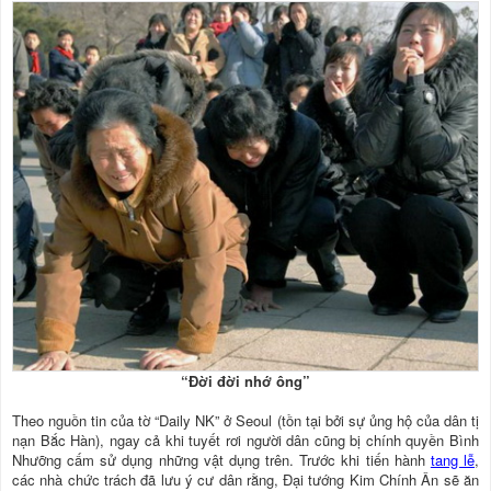
“Ðời đời nhớ ông”
Theo nguồn tin của tờ “Daily NK” ở Seoul (tồn tại bởi sự ủng hộ của dân tị
nạn Bắc Hàn), ngay cả khi tuyết rơi người dân cũng bị chính quyền Bình
Nhưỡng cấm sử dụng những vật dụng trên. Trước khi tiến hành
tang lễ
,
các nhà chức trách đã lưu ý cư dân rằng, Ðại tướng Kim Chính Ân sẽ ăn