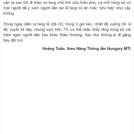
vận ra sao khi đi theo xe tang chở linh cữu thân phụ, và mỗi hàng sẽ có
một người để ý xem người dân dự lễ tang có ăn mặc “phù hợp” như vậy
không.
Trong ngày diễn ra tang lễ (28-12), trong 3 giờ liền, nhiệt độ xuống tới -9
độ, tuyết rơi dày, nhưng xem trên TV, có thể nhận thấy rằng trong số vài
trăm ngàn người dân kêu khóc thảm thương, hầu như không ai đi găng
hay đội mũ.
Hoàng Tuấn, theo Hãng Thông tấn Hungary MTI