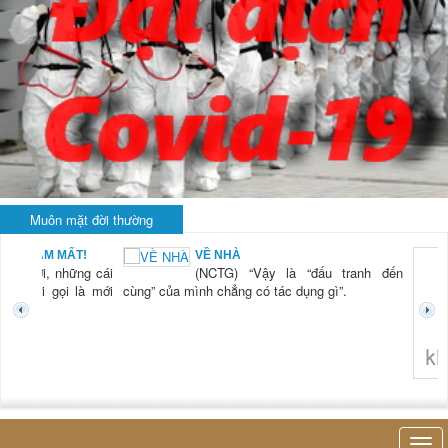
Muôn mặt đời thường
BẠN NAM MẤT!
VỀ NHÀ
TG) “Xời, những cái
(NCTG) “Vậy là “đấu tranh đến
tươi mới gọi là mới
cùng” của mình chẳng có tác dụng gì”.
không 