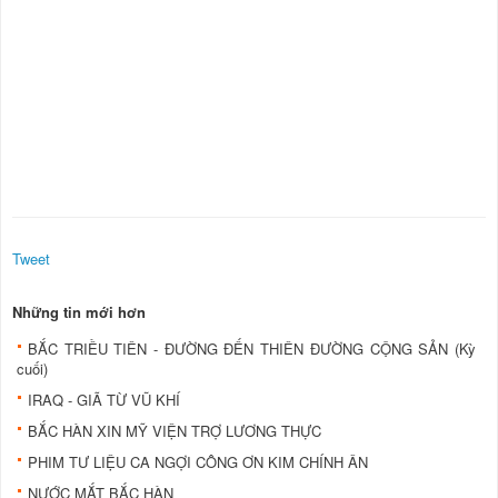
Tweet
Những tin mới hơn
BẮC TRIỀU TIÊN - ĐƯỜNG ĐẾN THIÊN ĐƯỜNG CỘNG SẢN (Kỳ
cuối)
IRAQ - GIÃ TỪ VŨ KHÍ
BẮC HÀN XIN MỸ VIỆN TRỢ LƯƠNG THỰC
PHIM TƯ LIỆU CA NGỢI CÔNG ƠN KIM CHÍNH ÂN
NƯỚC MẮT BẮC HÀN