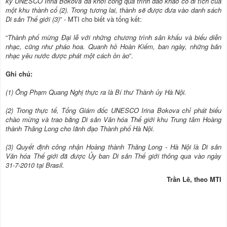
ký UNESCO Irina Bokova đã khởi công quá trình đào khảo cổ di tích của
một khu thành cổ (2). Trong tương lai, thành sẽ được đưa vào danh sách
Di sản Thế giới (3)
” - MTI cho biết và tổng kết:
“
Thành phố mừng Đại lễ với những chương trình sân khấu và biểu diễn
nhạc, cũng như pháo hoa. Quanh hồ Hoàn Kiếm, ban ngày, những bản
nhạc yêu nước được phát một cách ồn ào
”.
Ghi chú:
(1) Ông Phạm Quang Nghị thực ra là Bí thư Thành ủy Hà Nội.
(2) Trong thực tế, Tổng Giám đốc UNESCO Irina Bokova chỉ phát biểu
chào mừng và trao bằng Di sản Văn hóa Thế giới khu Trung tâm Hoàng
thành Thăng Long cho lãnh đạo Thành phố Hà Nội.
(3) Quyết định công nhận Hoàng thành Thăng Long - Hà Nội là Di sản
Văn hóa Thế giới đã được Ủy ban Di sản Thế giới thông qua vào ngày
31-7-2010 tại Brasil.
Trần Lê, theo MTI