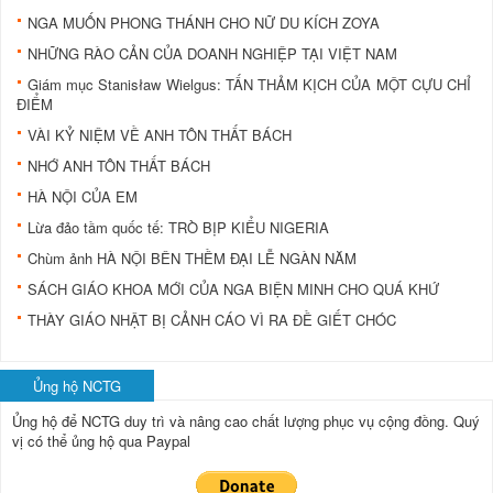
NGA MUỐN PHONG THÁNH CHO NỮ DU KÍCH ZOYA
NHỮNG RÀO CẢN CỦA DOANH NGHIỆP TẠI VIỆT NAM
Giám mục Stanisław Wielgus: TẤN THẢM KỊCH CỦA MỘT CỰU CHỈ
ĐIỂM
VÀI KỶ NIỆM VỀ ANH TÔN THẤT BÁCH
NHỚ ANH TÔN THẤT BÁCH
HÀ NỘI CỦA EM
Lừa đảo tầm quốc tế: TRÒ BỊP KIỂU NIGERIA
Chùm ảnh HÀ NỘI BÊN THỀM ĐẠI LỄ NGÀN NĂM
SÁCH GIÁO KHOA MỚI CỦA NGA BIỆN MINH CHO QUÁ KHỨ
THÀY GIÁO NHẬT BỊ CẢNH CÁO VÌ RA ĐỀ GIẾT CHÓC
Ủng hộ NCTG
Ủng hộ để NCTG duy trì và nâng cao chất lượng phục vụ cộng đồng.
Quý
vị có thể ủng hộ qua Paypal