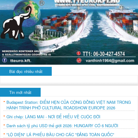
Bài đọc nhiều nhất
Tin mới nhất
Budapest Station: ĐIỂM HẸN CỦA CỘNG ĐỒNG VIỆT NAM TRONG
HÀNH TRÌNH PHỞ CULTURAL ROADSHOW EUROPE 2026
Ghi chép: LÀNG MAI - NƠI ĐỂ HIỂU VỀ CUỘC ĐỜI
Danh sách tỷ phú USD thế giới 2026: HUNGARY CÓ 6 NGƯỜI
"LỘ DIỆN" LÁ PHIẾU BẦU CHO CÁC "ĐẢNG TOÀN QUỐC"