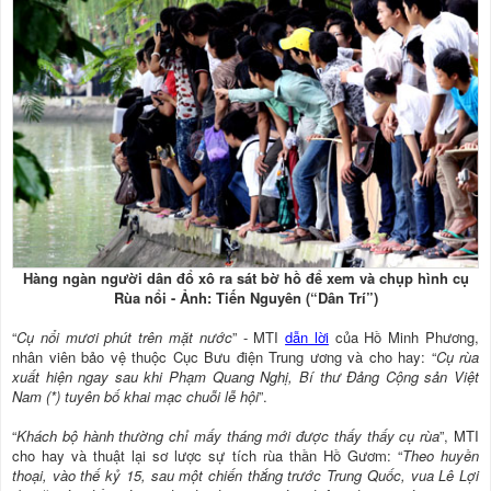
Hàng ngàn người dân đổ xô ra sát bờ hồ để xem và chụp hình cụ
Rùa nổi - Ảnh: Tiến Nguyên (“Dân Trí”)
“
Cụ nổi mươi phút trên mặt nước
” - MTI
dẫn lời
của Hồ Minh Phương,
nhân viên bảo vệ thuộc Cục Bưu điện Trung ương và cho hay: “
Cụ rùa
xuất hiện ngay sau khi Phạm Quang Nghị, Bí thư Đảng Cộng sản Việt
Nam (*) tuyên bố khai mạc chuỗi lễ hội
”.
“
Khách bộ hành thường chỉ mấy tháng mới được thấy thấy cụ rùa
”, MTI
cho hay và thuật lại sơ lược sự tích rùa thần Hồ Gươm: “
Theo huyền
thoại, vào thế kỷ 15, sau một chiến thắng trước Trung Quốc, vua Lê Lợi