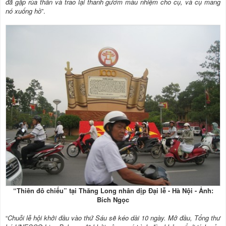
đã gặp rùa thần và trao lại thanh gươm màu nhiệm cho cụ, và cụ mang
nó xuống hồ
”.
“Thiên đô chiếu” tại Thăng Long nhân dịp Đại lễ - Hà Nội - Ảnh:
Bích Ngọc
“
Chuỗi lễ hội khởi đầu vào thứ Sáu sẽ kéo dài 10 ngày. Mở đầu, Tổng thư