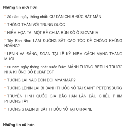
Những tin mới hơn
20 năm ngày thống nhất: CƯ DÂN CHLB ĐỨC BẤT MÃN
THÔNG THÂN VỚI TRUNG QUỐC
HIỂM HỌA TẠI MỘT BỂ CHỨA BÙN ĐỎ Ở SLOVAKIA
Tây Ban Nha: LÀM ĐƯỜNG SẮT CAO TỐC ĐỂ CHỐNG KHỦNG
HOẢNG?
LENIN VÀ ĐẢNG, ĐOÀN TẠI LỄ KỶ NIỆM CÁCH MẠNG THÁNG
MƯỜI
20 năm ngày thống nhất nước Đức: MẢNH TƯỜNG BERLIN TRƯỚC
NHÀ KHỦNG BỐ BUDAPEST
TƯƠNG LAI NÀO ĐÓN ĐỢI MYANMAR?
TƯỢNG LENIN LẠI BỊ ĐÁNH THUỐC NỔ TẠI SAINT PETERSBURG
TRUYỀN HÌNH QUỐC GIA BẮC HÀN LẦN ĐẦU CHIẾU PHIM
PHƯƠNG TÂY
TƯỢNG STALIN BỊ ĐẶT THUỐC NỔ TẠI UKRAINE
Những tin cũ hơn