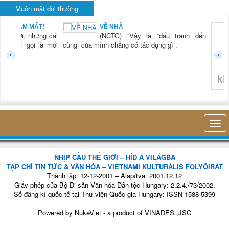
Muôn mặt đời thường
BẠN NAM MẤT!
VỀ NHÀ
TG) “Xời, những cái
(NCTG) “Vậy là “đấu tranh đến
tươi mới gọi là mới
cùng” của mình chẳng có tác dụng gì”.
không 
NHỊP CẦU THẾ GIỚI – HÍD A VILÁGBA
TẠP CHÍ TIN TỨC & VĂN HÓA – VIETNAMI KULTURÁLIS FOLYÓIRAT
Thành lập: 12-12-2001 – Alapítva: 2001.12.12
Giấy phép của Bộ Di sản Văn hóa Dân tộc Hungary: 2.2.4./73/2002.
Số đăng kí quốc tế tại Thư viện Quốc gia Hungary: ISSN 1588-5399
Powered by
NukeViet
- a product of
VINADES.,JSC