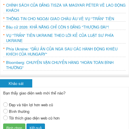
CHÍNH SÁCH CỦA ĐẢNG TISZA VÀ MAGYAR PÉTER VỀ LAO ĐỘNG
KHÁCH
THÔNG TIN CHO NGOẠI GIAO CHÂU ÂU VỀ VỤ "TRẤN" TIỀN
Bầu cử 2026: KHẢ NĂNG CHỈ CÒN 5 ĐẢNG "THƯỢNG ĐÀI"!
VỤ "TRẤN" TIỀN UKRAINE THEO LỜI KỂ CỦA LUẬT SƯ PHÍA
UKRAINE
Phía Ukraine: "DẤU ẤN CỦA NGA SAU CÁC HÀNH ĐỘNG KHIÊU
KHÍCH CỦA HUNGARY"
Bloomberg: CHUYẾN VẬN CHUYỂN HÀNG "HOÀN TOÀN BÌNH
THƯỜNG"
Khảo sát
Bạn thấy giao diện web mới thế nào?
Đẹp và tiện lợi hơn web cũ
Bình thường
Tôi thích giao diện web cũ hơn