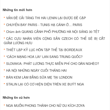
Những tin mới hơn
VẤN ĐỀ CẢI TÁNG THI HÀI LENIN LẠI ĐƯỢC ĐỀ CẬP
CHUYẾN BAY PARIS - TUNIS HẠ CÁNH Ở… PARIS
Chùm ảnh QUANG CẢNH PHỐ PHƯỜNG HÀ NỘI SÁNG 30 TẾT
CÁC CỰU NHÂN VIÊN CỘNG SẢN CZECH CÓ THỂ SẼ BỊ CẮT
GIẢM LƯƠNG HƯU
THIẾT LẬP KỶ LỤC HÔN TẬP THỂ TẠI BORDEAUX
“CÁCH MẠNG HOA LÀI” LAN SANG TRUNG QUỐC?
SLOVAKIA: PHÁT LƯƠNG THỰC MIỄN PHÍ CHO DÂN NGHÈO?
HÀ NỘI NHỮNG NGÀY CUỐI THÁNG HAI
BÁN KEM LÀM BẰNG SỮA MẸ TẠI LONDON
STALIN LẠI CÓ CƠ HIỆN DIỆN TRÊN XE BUÝT NGA
Những tin cũ hơn
NGA MUỐN PHONG THÁNH CHO NỮ DU KÍCH ZOYA