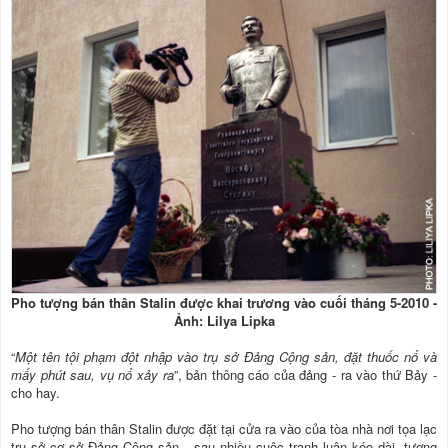
Pho tượng bán thân Stalin được khai trương vào cuối tháng 5-2010 -
Ảnh: Lilya Lipka
“
Một tên tội phạm đột nhập vào trụ sở Đảng Cộng sản, đặt thuốc nổ và
mấy phút sau, vụ nổ xảy ra
”, bản thông cáo của đảng - ra vào thứ Bảy -
cho hay.
Pho tượng bán thân Stalin được đặt tại cửa ra vào của tòa nhà nơi tọa lạc
trụ sở cơ sở Đảng Cộng sản - sau nhiều cuộc tranh luận kéo dài, tượng