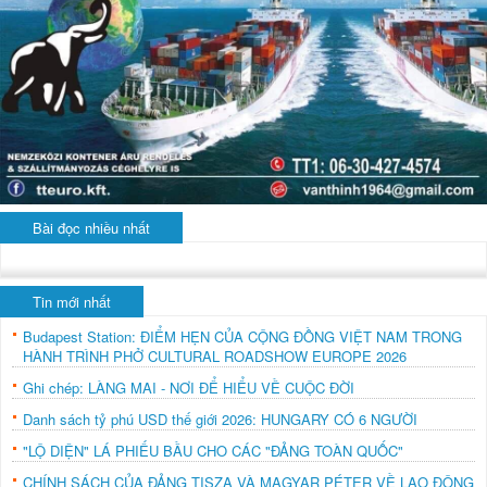
Bài đọc nhiều nhất
Tin mới nhất
Budapest Station: ĐIỂM HẸN CỦA CỘNG ĐỒNG VIỆT NAM TRONG
HÀNH TRÌNH PHỞ CULTURAL ROADSHOW EUROPE 2026
Ghi chép: LÀNG MAI - NƠI ĐỂ HIỂU VỀ CUỘC ĐỜI
Danh sách tỷ phú USD thế giới 2026: HUNGARY CÓ 6 NGƯỜI
"LỘ DIỆN" LÁ PHIẾU BẦU CHO CÁC "ĐẢNG TOÀN QUỐC"
CHÍNH SÁCH CỦA ĐẢNG TISZA VÀ MAGYAR PÉTER VỀ LAO ĐỘNG