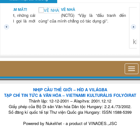
BẠN NAM MẤT!
VỀ NHÀ
TG) “Xời, những cái
(NCTG) “Vậy là “đấu tranh đến
tươi mới gọi là mới
cùng” của mình chẳng có tác dụng gì”.
không 
NHỊP CẦU THẾ GIỚI – HÍD A VILÁGBA
TẠP CHÍ TIN TỨC & VĂN HÓA – VIETNAMI KULTURÁLIS FOLYÓIRAT
Thành lập: 12-12-2001 – Alapítva: 2001.12.12
Giấy phép của Bộ Di sản Văn hóa Dân tộc Hungary: 2.2.4./73/2002.
Số đăng kí quốc tế tại Thư viện Quốc gia Hungary: ISSN 1588-5399
Powered by
NukeViet
- a product of
VINADES.,JSC