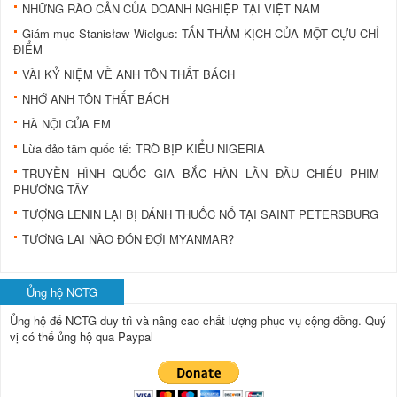
NHỮNG RÀO CẢN CỦA DOANH NGHIỆP TẠI VIỆT NAM
Giám mục Stanisław Wielgus: TẤN THẢM KỊCH CỦA MỘT CỰU CHỈ
ĐIỂM
VÀI KỶ NIỆM VỀ ANH TÔN THẤT BÁCH
NHỚ ANH TÔN THẤT BÁCH
HÀ NỘI CỦA EM
Lừa đảo tầm quốc tế: TRÒ BỊP KIỂU NIGERIA
TRUYỀN HÌNH QUỐC GIA BẮC HÀN LẦN ĐẦU CHIẾU PHIM
PHƯƠNG TÂY
TƯỢNG LENIN LẠI BỊ ĐÁNH THUỐC NỔ TẠI SAINT PETERSBURG
TƯƠNG LAI NÀO ĐÓN ĐỢI MYANMAR?
Ủng hộ NCTG
Ủng hộ để NCTG duy trì và nâng cao chất lượng phục vụ cộng đồng.
Quý
vị có thể ủng hộ qua Paypal