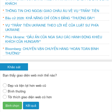
KHÁCH
THÔNG TIN CHO NGOẠI GIAO CHÂU ÂU VỀ VỤ "TRẤN" TIỀN
Bầu cử 2026: KHẢ NĂNG CHỈ CÒN 5 ĐẢNG "THƯỢNG ĐÀI"!
VỤ "TRẤN" TIỀN UKRAINE THEO LỜI KỂ CỦA LUẬT SƯ PHÍA
UKRAINE
Phía Ukraine: "DẤU ẤN CỦA NGA SAU CÁC HÀNH ĐỘNG KHIÊU
KHÍCH CỦA HUNGARY"
Bloomberg: CHUYẾN VẬN CHUYỂN HÀNG "HOÀN TOÀN BÌNH
THƯỜNG"
Khảo sát
Bạn thấy giao diện web mới thế nào?
Đẹp và tiện lợi hơn web cũ
Bình thường
Tôi thích giao diện web cũ hơn