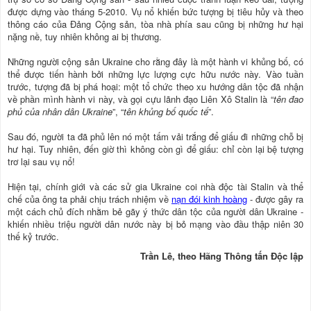
được dựng vào tháng 5-2010. Vụ nổ khiến bức tượng bị tiêu hủy và theo
thông cáo của Đảng Cộng sản, tòa nhà phía sau cũng bị những hư hại
nặng nề, tuy nhiên không ai bị thương.
Những người cộng sản Ukraine cho rằng đây là một hành vi khủng bố, có
thể được tiến hành bởi những lực lượng cực hữu nước này. Vào tuần
trước, tượng đã bị phá hoại: một tổ chức theo xu hướng dân tộc đã nhận
về phần mình hành vi này, và gọi cựu lãnh đạo Liên Xô Stalin là “
tên đao
phủ của nhân dân Ukraine
”, “
tên khủng bố quốc tế
”.
Sau đó, người ta đã phủ lên nó một tấm vải trắng để giấu đi những chỗ bị
hư hại. Tuy nhiên, đến giờ thì không còn gì để giấu: chỉ còn lại bệ tượng
trơ lại sau vụ nổ!
Hiện tại, chính giới và các sử gia Ukraine coi nhà độc tài Stalin và thể
chế của ông ta phải chịu trách nhiệm về
nạn đói kinh hoàng
- được gây ra
một cách chủ đích nhằm bẻ gãy ý thức dân tộc của người dân Ukraine -
khiến nhiều triệu người dân nước này bị bỏ mạng vào đầu thập niên 30
thế kỷ trước.
Trần Lê, theo Hãng Thông tấn Độc lập