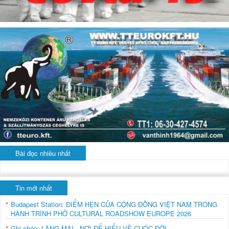
Bài đọc nhiều nhất
Tin mới nhất
Budapest Station: ĐIỂM HẸN CỦA CỘNG ĐỒNG VIỆT NAM TRONG
HÀNH TRÌNH PHỞ CULTURAL ROADSHOW EUROPE 2026
Ghi chép: LÀNG MAI - NƠI ĐỂ HIỂU VỀ CUỘC ĐỜI