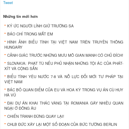
Tweet
Những tin mới hơn
KÝ ỨC NGƯỜI LÍNH GIỮ TRƯỜNG SA
BÁO CHÍ TRONG MẮT EM
HÌNH ẢNH BIỂU TÌNH TẠI VIỆT NAM TRÊN TRUYỀN THÔNG
HUNGARY
CẢNH GIÁC TRƯỚC NHỮNG MƯU MÔ GIAN MANH CÓ CHỦ ÐÍCH!
SLOVAKIA: PHẠT TÙ NẾU PHỦ NHẬN NHỮNG TỘI ÁC CỦA PHÁT-
XÍT VÀ CỘNG SẢN
BIỂU TÌNH YÊU NƯỚC 7-8 VÀ NỖ LỰC ÐỔI MỚI TƯ PHÁP TẠI
VIỆT NAM
BÁC BỎ QUAN ÐIỂM CỦA EU VÀ HOA KỲ TRONG VỤ ÁN CÙ HUY
HÀ VŨ
ÐẠI DỰ ÁN KHAI THÁC VÀNG TẠI ROMANIA GÂY NHIỀU QUAN
NGẠI Ở ÐÔNG ÂU
CHIẾN TRANH ÐỪNG QUAY LẠI!
CHLB ÐỨC XÂY LẠI MỘT SỐ ÐOẠN CỦA BỨC TƯỜNG BERLIN