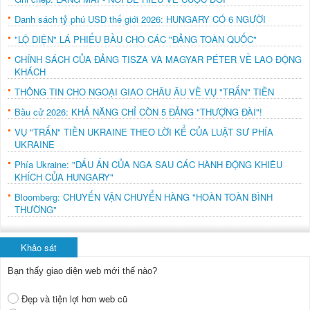
Danh sách tỷ phú USD thế giới 2026: HUNGARY CÓ 6 NGƯỜI
"LỘ DIỆN" LÁ PHIẾU BẦU CHO CÁC "ĐẢNG TOÀN QUỐC"
CHÍNH SÁCH CỦA ĐẢNG TISZA VÀ MAGYAR PÉTER VỀ LAO ĐỘNG
KHÁCH
THÔNG TIN CHO NGOẠI GIAO CHÂU ÂU VỀ VỤ "TRẤN" TIỀN
Bầu cử 2026: KHẢ NĂNG CHỈ CÒN 5 ĐẢNG "THƯỢNG ĐÀI"!
VỤ "TRẤN" TIỀN UKRAINE THEO LỜI KỂ CỦA LUẬT SƯ PHÍA
UKRAINE
Phía Ukraine: "DẤU ẤN CỦA NGA SAU CÁC HÀNH ĐỘNG KHIÊU
KHÍCH CỦA HUNGARY"
Bloomberg: CHUYẾN VẬN CHUYỂN HÀNG "HOÀN TOÀN BÌNH
THƯỜNG"
Khảo sát
Bạn thấy giao diện web mới thế nào?
Đẹp và tiện lợi hơn web cũ