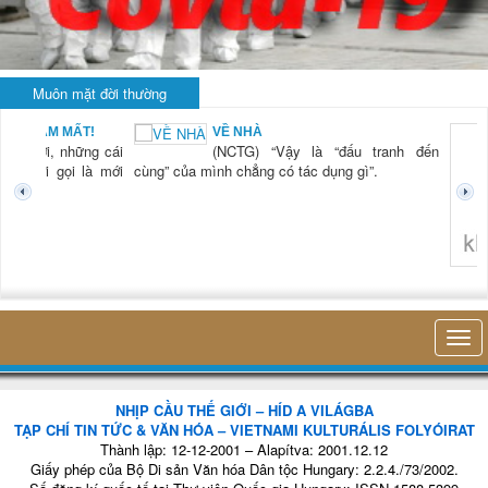
Muôn mặt đời thường
BẠN NAM MẤT!
VỀ NHÀ
TG) “Xời, những cái
(NCTG) “Vậy là “đấu tranh đến
tươi mới gọi là mới
cùng” của mình chẳng có tác dụng gì”.
không 
NHỊP CẦU THẾ GIỚI – HÍD A VILÁGBA
TẠP CHÍ TIN TỨC & VĂN HÓA – VIETNAMI KULTURÁLIS FOLYÓIRAT
Thành lập: 12-12-2001 – Alapítva: 2001.12.12
Giấy phép của Bộ Di sản Văn hóa Dân tộc Hungary: 2.2.4./73/2002.