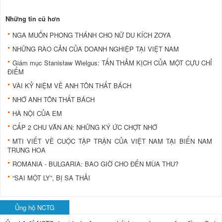
Những tin cũ hơn
NGA MUỐN PHONG THÁNH CHO NỮ DU KÍCH ZOYA
NHỮNG RÀO CẢN CỦA DOANH NGHIỆP TẠI VIỆT NAM
Giám mục Stanisław Wielgus: TẤN THẢM KỊCH CỦA MỘT CỰU CHỈ
ĐIỂM
VÀI KỶ NIỆM VỀ ANH TÔN THẤT BÁCH
NHỚ ANH TÔN THẤT BÁCH
HÀ NỘI CỦA EM
CẤP 2 CHU VĂN AN: NHỮNG KÝ ỨC CHỢT NHỚ
MTI VIẾT VỀ CUỘC TẬP TRẬN CỦA VIỆT NAM TẠI BIỂN NAM
TRUNG HOA
ROMANIA - BULGARIA: BAO GIỜ CHO ÐẾN MÙA THU?
“SAI MỘT LY”, BỊ SA THẢI
Ủng hộ NCTG