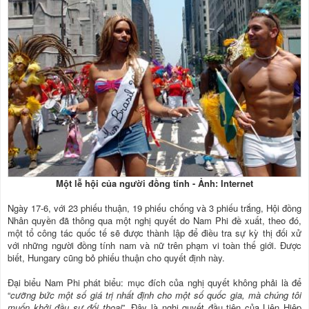
Một lễ hội của người đồng tính - Ảnh: Internet
Ngày 17-6, với 23 phiếu thuận, 19 phiếu chống và 3 phiếu trắng, Hội đồng
Nhân quyền đã thông qua một nghị quyết do Nam Phi đề xuất, theo đó,
một tổ công tác quốc tế sẽ được thành lập để điều tra sự kỳ thị đối xử
với những người đồng tính nam và nữ trên phạm vi toàn thế giới. Ðược
biết, Hungary cũng bỏ phiếu thuận cho quyết định này.
Ðại biểu Nam Phi phát biểu: mục đích của nghị quyết không phải là để
“
cưỡng bức một số giá trị nhất định cho một số quốc gia, mà chúng tôi
muốn khởi đầu sự đối thoại
”. Ðây là nghị quyết đầu tiên của Liên Hiệp