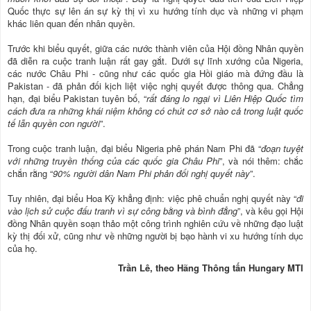
Quốc thực sự lên án sự kỳ thị vì xu hướng tính dục và những vi phạm
khác liên quan đến nhân quyền.
Trước khi biểu quyết, giữa các nước thành viên của Hội đồng Nhân quyền
đã diễn ra cuộc tranh luận rất gay gắt. Dưới sự lĩnh xướng của Nigeria,
các nước Châu Phi - cũng như các quốc gia Hồi giáo mà đứng đầu là
Pakistan - đã phản đối kịch liệt việc nghị quyết được thông qua. Chẳng
hạn, đại biểu Pakistan tuyên bố, “
rất đáng lo ngại vì Liên Hiệp Quốc tìm
cách đưa ra những khái niệm không có chút cơ sở nào cả trong luật quốc
tế lẫn quyền con người
”.
Trong cuộc tranh luận, đại biểu Nigeria phê phán Nam Phi đã “
đoạn tuyệt
với những truyền thống của các quốc gia Châu Phi
”, và nói thêm: chắc
chắn rằng “
90% người dân Nam Phi phản đối nghị quyết này
”.
Tuy nhiên, đại biểu Hoa Kỳ khẳng định: việc phê chuẩn nghị quyết này “
đi
vào lịch sử cuộc đấu tranh vì sự công bằng và bình đẳng
”, và kêu gọi Hội
đồng Nhân quyền soạn thảo một công trình nghiên cứu về những đạo luật
kỳ thị đối xử, cũng như về những người bị bạo hành vi xu hướng tính dục
của họ.
Trần Lê, theo Hãng Thông tấn Hungary MTI