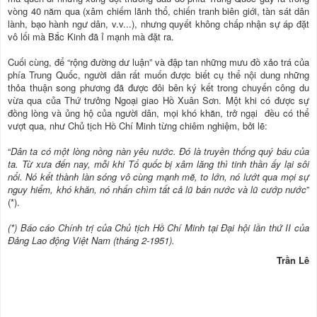
vòng 40 năm qua (xâm chiếm lãnh thổ, chiến tranh biên giới, tàn sát dân
lành, bạo hành ngư dân, v.v...), nhưng quyết không chấp nhận sự áp đặt
vô lối mà Bắc Kinh đã ỉ mạnh mà đặt ra.
Cuối cùng, để “rộng đường dư luận” và đập tan những mưu đồ xảo trá của
phía Trung Quốc, người dân rất muốn được biết cụ thể nội dung những
thỏa thuận song phương đã được đôi bên ký kết trong chuyến công du
vừa qua của Thứ trưởng Ngoại giao Hồ Xuân Sơn. Một khi có được sự
đồng lòng và ủng hộ của người dân, mọi khó khăn, trở ngại đều có thể
vượt qua, như Chủ tịch Hồ Chí Minh từng chiêm nghiệm, bởi lẽ:
“
Dân ta có một lòng nồng nàn yêu nước. Đó là truyền thống quý báu của
ta. Từ xưa đến nay, mỗi khi Tổ quốc bị xâm lăng thì tinh thần ấy lại sôi
nổi. Nó kết thành làn sóng vô cùng mạnh mẽ, to lớn, nó lướt qua mọi sự
nguy hiểm, khó khăn, nó nhấn chìm tất cả lũ bán nước và lũ cướp nước
”
(*).
(*) Báo cáo Chính trị của Chủ tịch Hồ Chí Minh tại Đại hội lần thứ II của
Đảng Lao động Việt Nam (tháng 2-1951).
Trần Lê