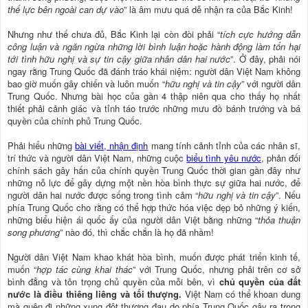
thế lực bên ngoài can dự vào
” là âm mưu quá dễ nhận ra của Bắc Kinh!
Nhưng như thế chưa đủ, Bắc Kinh lại còn đòi phải “
tích cực hướng dẫn
công luận và ngăn ngừa những lời bình luận hoặc hành động làm tổn hại
tới tình hữu nghị và sự tin cậy giữa nhân dân hai nước
”. Ở đây, phải nói
ngay rằng Trung Quốc đã đánh tráo khái niệm: người dân Việt Nam không
bao giờ muốn gây chiến và luôn muốn “
hữu nghị và tin cậy
” với người dân
Trung Quốc. Nhưng bài học của gần 4 thập niên qua cho thấy họ nhất
thiết phải cảnh giác và tỉnh táo trước những mưu đồ bánh trướng và bá
quyền của chính phủ Trung Quốc.
Phải hiểu những
bài viết, nhận định
mang tính cảnh tỉnh của các nhân sĩ,
trí thức và người dân Việt Nam, những cuộc
biểu tình yêu nước
, phản đối
chính sách gây hấn của chính quyền Trung Quốc thời gian gần đây như
những nỗ lực để gây dựng một nền hòa bình thực sự giữa hai nước, để
người dân hai nước được sống trong tình cảm “
hữu nghị và tin cậy
”. Nếu
phía Trung Quốc cho rằng có thể hợp thức hóa việc dẹp bỏ những ý kiến,
những biểu hiện ái quốc ấy của người dân Việt bằng những “
thỏa thuận
song phương
” nào đó, thì chắc chắn là họ đã nhầm!
Người dân Việt Nam khao khát hòa bình, muốn được phát triển kinh tế,
muốn “
hợp tác cùng khai thác
” với Trung Quốc, nhưng phải trên cơ sở
bình đẳng và tôn trọng chủ quyền của mỗi bên, vì
chủ quyền của đất
nước là điều thiêng liêng và tối thượng.
Việt Nam có thể khoan dung
mà quên đi những xung đột thương đau do phía Trung Quốc gây ra trong