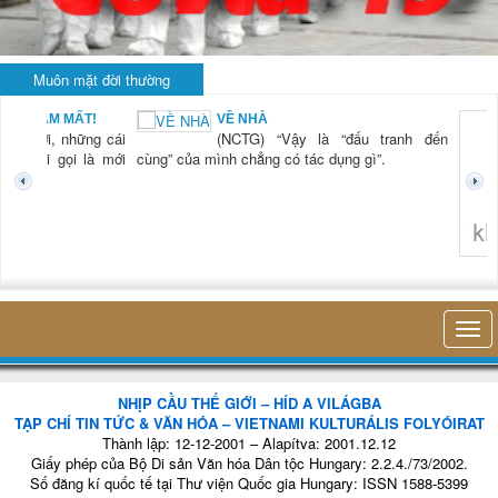
Muôn mặt đời thường
 MẤT!
VỀ NHÀ
 những cái
(NCTG) “Vậy là “đấu tranh đến
 gọi là mới
cùng” của mình chẳng có tác dụng gì”.
không nghĩ tới 
NHỊP CẦU THẾ GIỚI – HÍD A VILÁGBA
TẠP CHÍ TIN TỨC & VĂN HÓA – VIETNAMI KULTURÁLIS FOLYÓIRAT
Thành lập: 12-12-2001 – Alapítva: 2001.12.12
Giấy phép của Bộ Di sản Văn hóa Dân tộc Hungary: 2.2.4./73/2002.
Số đăng kí quốc tế tại Thư viện Quốc gia Hungary: ISSN 1588-5399