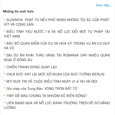
Xem tiếp...
Những tin mới hơn
SLOVAKIA: PHẠT TÙ NẾU PHỦ NHẬN NHỮNG TỘI ÁC CỦA PHÁT-
XÍT VÀ CỘNG SẢN
BIỂU TÌNH YÊU NƯỚC 7-8 VÀ NỖ LỰC ÐỔI MỚI TƯ PHÁP TẠI
VIỆT NAM
BÁC BỎ QUAN ÐIỂM CỦA EU VÀ HOA KỲ TRONG VỤ ÁN CÙ HUY
HÀ VŨ
ÐẠI DỰ ÁN KHAI THÁC VÀNG TẠI ROMANIA GÂY NHIỀU QUAN
NGẠI Ở ÐÔNG ÂU
CHIẾN TRANH ÐỪNG QUAY LẠI!
CHLB ÐỨC XÂY LẠI MỘT SỐ ÐOẠN CỦA BỨC TƯỜNG BERLIN
MTI ÐƯA TIN VỀ CUỘC BIỂU TÌNH NGÀY 21-8 TẠI HÀ NỘI
Ghi chép của Trung Bảo: VÒNG TRÒN BẤT TỬ
“HÃY ÐỂ MÁU CHÚNG TA NHUỘM ÐỎ BIỂN ÐÔNG!”
LIÊN BANG NGA VÀ NỖ LỰC BÀNH TRƯỚNG TRÊN HỒ SƠ NĂNG
LƯỢNG