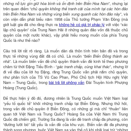
những nỗ lực gìn giữ hòa bình và ổn định trên Biển Hoa Nam
”, nhưng lại
trên quan điểm “
chủ quyền không thể tranh cãi của mình tại các hòn đảo
trên Biển Hoa Nam và những vùng biển xung quanh các hòn đảo này
”, và
còn viện dẫn phát biểu năm 1958 của Thủ tướng Phạm Văn Ðồng (mà
giới luật gia đã cho rằng thực ra
không hề có giá trị pháp lý
với việc “xác
lập chủ quyền” của Trung Nam Hải ở những quần đảo vốn đã thuộc chủ
quyền của một nước khác), vậy phải hiểu mong muốn của phía Trung
Quốc là như thế nào?
Câu trả lời rất rõ ràng. Là muốn dần dà thôn tính trên bản đồ và trong
thực tế những vùng đất đã có chủ. Là muốn “
biến Biển Ðông thành ao
nhà
”. Là muốn biến vấn đề chủ quyền thành vấn đề kinh tế theo phương
châm từ thời Ðặng Tiểu Bình - “
gác tranh chấp, cùng khai thác
”, nhưng lờ
đi vế đầu của lời họ Ðặng, rằng Trung Quốc vẫn phải nắm chủ quyền,
như phân tích của TS Vũ Cao Phan, Phó Chủ tịch Hội Hữu nghị Việt
Nam – Trung Quốc, trong
bài trả lời phỏng vấn
Đài Truyền hình Phượng
Hoàng (Trung Quốc).
Ðể thực hiện ý đồ đó, đương nhiên là Trung Quốc muốn Việt Nam loại
“yếu tố quốc tế” khỏi những tranh chấp tại Biển Ðông. Nhưng thử hỏi,
trong vấn đề chủ quyền ở Biển Ðông, có những gì mà chỉ “thuần” liên
quan tới Việt Nam và Trung Quốc? Hoàng Sa của Việt Nam thì Trung
Quốc đã chiếm giữ, Trường Sa đang là vấn đề tranh chấp đa phương, còn
“đường lưỡi bò” tất yếu là vấn đề của khu vực. Biến vấn đề đa phương
thành song phương, buộc Việt Nam sa vào thế cô khi phải loại trừ “
những