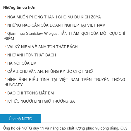
Những tin cũ hơn
NGA MUỐN PHONG THÁNH CHO NỮ DU KÍCH ZOYA
NHỮNG RÀO CẢN CỦA DOANH NGHIỆP TẠI VIỆT NAM
Giám mục Stanisław Wielgus: TẤN THẢM KỊCH CỦA MỘT CỰU CHỈ
ĐIỂM
VÀI KỶ NIỆM VỀ ANH TÔN THẤT BÁCH
NHỚ ANH TÔN THẤT BÁCH
HÀ NỘI CỦA EM
CẤP 2 CHU VĂN AN: NHỮNG KÝ ỨC CHỢT NHỚ
HÌNH ẢNH BIỂU TÌNH TẠI VIỆT NAM TRÊN TRUYỀN THÔNG
HUNGARY
BÁO CHÍ TRONG MẮT EM
KÝ ỨC NGƯỜI LÍNH GIỮ TRƯỜNG SA
Ủng hộ NCTG
Ủng hộ để NCTG duy trì và nâng cao chất lượng phục vụ cộng đồng.
Quý