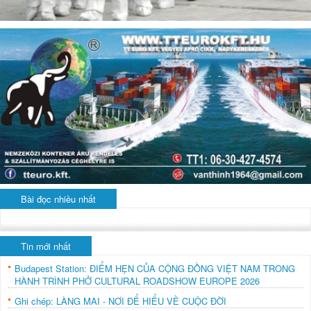
Bài đọc nhiều nhất
Tin mới nhất
Budapest Station: ĐIỂM HẸN CỦA CỘNG ĐỒNG VIỆT NAM TRONG
HÀNH TRÌNH PHỞ CULTURAL ROADSHOW EUROPE 2026
Ghi chép: LÀNG MAI - NƠI ĐỂ HIỂU VỀ CUỘC ĐỜI