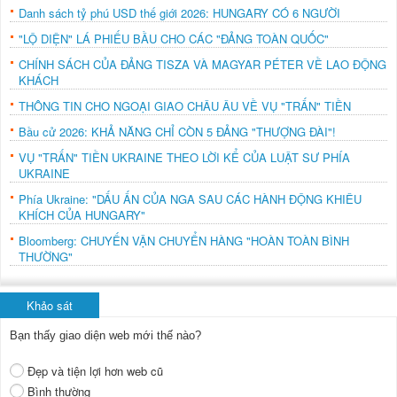
Danh sách tỷ phú USD thế giới 2026: HUNGARY CÓ 6 NGƯỜI
"LỘ DIỆN" LÁ PHIẾU BẦU CHO CÁC "ĐẢNG TOÀN QUỐC"
CHÍNH SÁCH CỦA ĐẢNG TISZA VÀ MAGYAR PÉTER VỀ LAO ĐỘNG
KHÁCH
THÔNG TIN CHO NGOẠI GIAO CHÂU ÂU VỀ VỤ "TRẤN" TIỀN
Bầu cử 2026: KHẢ NĂNG CHỈ CÒN 5 ĐẢNG "THƯỢNG ĐÀI"!
VỤ "TRẤN" TIỀN UKRAINE THEO LỜI KỂ CỦA LUẬT SƯ PHÍA
UKRAINE
Phía Ukraine: "DẤU ẤN CỦA NGA SAU CÁC HÀNH ĐỘNG KHIÊU
KHÍCH CỦA HUNGARY"
Bloomberg: CHUYẾN VẬN CHUYỂN HÀNG "HOÀN TOÀN BÌNH
THƯỜNG"
Khảo sát
Bạn thấy giao diện web mới thế nào?
Đẹp và tiện lợi hơn web cũ
Bình thường