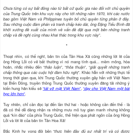
Chưa từng có sự bất đồng nào từ bất cứ quốc gia nào đối với chủ quyền
của Trung Quốc trên khu vực này cho tới những năm 1970, khi các nước
bao gồm Việt Nam và Philippines tuyên bố chủ quyền từng phần ở đây.
Sau những cuộc đàm phán và tranh chấp kéo dài, ông Đặng Tiểu Bình đã
khởi xướng đề xuất của mình về vấn đề đặt qua một bên những tranh
chấp và đề nghị cùng nhau khai thác trong khu vực này
”.
*
Thoạt nhìn, có thể nghĩ, bản tin của Tân Hoa Xã cũng những lời lẽ của
ông Hồng Lỗi có vẻ bất thường vì nó mang tính quá... mềm mỏng, hòa
hoãn, nhắc nhiều đến “
thảo luận
”, “
thỏa thuận
”, “
giải quyết những tranh
chấp thông qua các cuộc hội đàm hữu nghị
”. Khác hẳn với những thực tế
trong thời gian qua, khi Trung Quốc thường xuyên gây hấn với Việt Nam
tại Biển Ðông, truyền thông Trung Quốc thường xuyên đăng tải những ý
kiến hung hãn kiểu sẽ
“
tát vỡ mặt Việt Nam
”
,
“
dạy cho Việt Nam một bài
học lớn hơn
”
.
Tuy nhiên, chỉ cần đọc lại đến lần thứ hai - hoặc không cần đến thế - là
đã có thể dễ dàng nhận ra những mưu mô tuy gian manh nhưng không
quá “kín đáo” của phía Trung Quốc, thể hiện qua phát ngôn của ông Hồng
Lỗi và lời lẽ của bản tin Tân Hoa Xã!
Bắc Kinh hy vọng đôi bên “
thực hiện đầy đủ sự nhất trí và có được