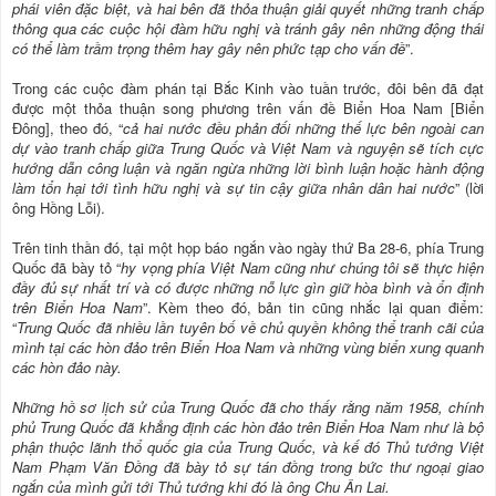
phái viên đặc biệt, và hai bên đã thỏa thuận giải quyết những tranh chấp
thông qua các cuộc hội đàm hữu nghị và tránh gây nên những động thái
có thể làm trầm trọng thêm hay gây nên phức tạp cho vấn đề
”.
Trong các cuộc đàm phán tại Bắc Kinh vào tuần trước, đôi bên đã đạt
được một thỏa thuận song phương trên vấn đề Biển Hoa Nam [Biển
Đông], theo đó, “
cả hai nước đều phản đối những thế lực bên ngoài can
dự vào tranh chấp giữa Trung Quốc và Việt Nam và nguyện sẽ tích cực
hướng dẫn công luận và ngăn ngừa những lời bình luận hoặc hành động
làm tổn hại tới tình hữu nghị và sự tin cậy giữa nhân dân hai nước
” (lời
ông Hồng Lỗi).
Trên tinh thần đó, tại một họp báo ngắn vào ngày thứ Ba 28-6, phía Trung
Quốc đã bày tỏ “
hy vọng phía Việt Nam cũng như chúng tôi sẽ thực hiện
đầy đủ sự nhất trí và có được những nỗ lực gìn giữ hòa bình và ổn định
trên Biển Hoa Nam
”. Kèm theo đó, bản tin cũng nhắc lại quan điểm:
“
Trung Quốc đã nhiều lần tuyên bố về chủ quyền không thể tranh cãi của
mình tại các hòn đảo trên Biển Hoa Nam và những vùng biển xung quanh
các hòn đảo này.
Những hồ sơ lịch sử của Trung Quốc đã cho thấy rằng năm 1958, chính
phủ Trung Quốc đã khẳng định các hòn đảo trên Biển Hoa Nam như là bộ
phận thuộc lãnh thổ quốc gia của Trung Quốc, và kế đó Thủ tướng Việt
Nam Phạm Văn Đồng đã bày tỏ sự tán đồng trong bức thư ngoại giao
ngắn của mình gửi tới Thủ tướng khi đó là ông Chu Ân Lai.