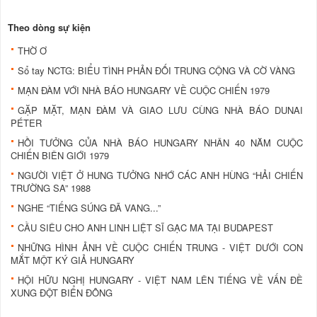
Theo dòng sự kiện
THỜ Ơ
Sổ tay NCTG: BIỂU TÌNH PHẢN ĐỐI TRUNG CỘNG VÀ CỜ VÀNG
MẠN ĐÀM VỚI NHÀ BÁO HUNGARY VỀ CUỘC CHIẾN 1979
GẶP MẶT, MẠN ĐÀM VÀ GIAO LƯU CÙNG NHÀ BÁO DUNAI
PÉTER
HỒI TƯỞNG CỦA NHÀ BÁO HUNGARY NHÂN 40 NĂM CUỘC
CHIẾN BIÊN GIỚI 1979
NGƯỜI VIỆT Ở HUNG TƯỞNG NHỚ CÁC ANH HÙNG “HẢI CHIẾN
TRƯỜNG SA” 1988
NGHE “TIẾNG SÚNG ĐÃ VANG...”
CẦU SIÊU CHO ANH LINH LIỆT SĨ GẠC MA TẠI BUDAPEST
NHỮNG HÌNH ẢNH VỀ CUỘC CHIẾN TRUNG - VIỆT DƯỚI CON
MẮT MỘT KÝ GIẢ HUNGARY
HỘI HỮU NGHỊ HUNGARY - VIỆT NAM LÊN TIẾNG VỀ VẤN ĐỀ
XUNG ĐỘT BIỂN ĐÔNG