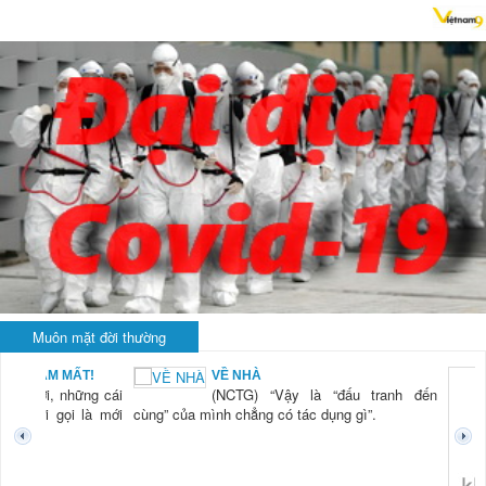
Muôn mặt đời thường
BẠN NAM MẤT!
VỀ NHÀ
TG) “Xời, những cái
(NCTG) “Vậy là “đấu tranh đến
tươi mới gọi là mới
cùng” của mình chẳng có tác dụng gì”.