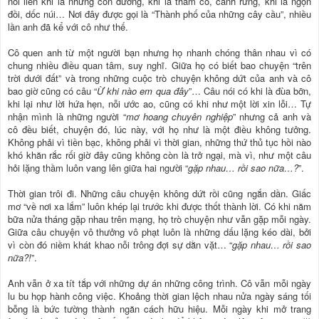
nối liền khi là những con đường, khi là thảm cỏ, cánh rừng, khi là ngọn
đồi, dốc núi… Nơi đây được gọi là “Thành phố của những cây cầu”, nhiều
lần anh đã kể với cô như thế.
Cô quen anh từ một người bạn nhưng họ nhanh chóng thân nhau vì có
chung nhiều điều quan tâm, suy nghĩ. Giữa họ có biết bao chuyện “trên
trời dưới đất” và trong những cuộc trò chuyện không dứt của anh và cô
bao giờ cũng có câu “
Ừ khi nào em qua đây
”… Câu nói có khi là đùa bỡn,
khi lại như lời hứa hẹn, nỗi ước ao, cũng có khi như một lời xin lỗi… Tự
nhận mình là những người “
mơ hoang chuyên nghiệp
” nhưng cả anh và
cô đều biết, chuyện đó, lúc này, với họ như là một điều không tưởng.
Không phải vì tiền bạc, không phải vì thời gian, những thứ thủ tục hồi nào
khó khăn rắc rối giờ đây cũng không còn là trở ngại, mà vì, như một câu
hỏi lặng thầm luôn vang lên giữa hai người “
gặp nhau… rồi sao nữa…?
”.
Thời gian trôi đi. Những câu chuyện không dứt rồi cũng ngắn dần. Giấc
mơ “về nơi xa lắm” luôn khép lại trước khi được thốt thành lời. Có khi năm
bữa nửa tháng gặp nhau trên mạng, họ trò chuyện như vẫn gặp mỗi ngày.
Giữa câu chuyện vô thưởng vô phạt luôn là những dấu lặng kéo dài, bởi
vì còn đó niềm khát khao nỗi trông đợi sự dằn vặt… “
gặp nhau… rồi sao
nữa?!
”.
Anh vẫn ở xa tít tắp với những dự án những công trình. Cô vẫn mỗi ngày
lu bu họp hành công việc. Khoảng thời gian lệch nhau nửa ngày sáng tối
bỗng là bức tường thành ngăn cách hữu hiệu. Mỗi ngày khi mở trang