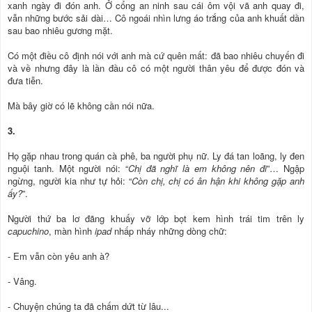
xanh ngày đi đón anh. Ở cổng an ninh sau cái ôm vội vã anh quay đi,
vẫn những bước sải dài… Cô ngoái nhìn lưng áo trắng của anh khuất dần
sau bao nhiêu gương mặt.
Có một điều cô định nói với anh mà cứ quên mất: đã bao nhiêu chuyến đi
và về nhưng đây là lần đầu cô có một người thân yêu để được đón và
đưa tiễn.
Mà bây giờ có lẽ không cần nói nữa.
3.
Họ gặp nhau trong quán cà phê, ba người phụ nữ. Ly đá tan loãng, ly đen
nguội tanh. Một người nói: “
Chị đã nghĩ là em không nên đi
”… Ngập
ngừng, người kia như tự hỏi: “
Còn chị, chị có ân hận khi không gặp anh
ấy?
”.
Người thứ ba lơ đãng khuấy vỡ lớp bọt kem hình trái tim trên ly
capuchino
, màn hình
ipad
nhấp nháy những dòng chữ:
- Em vẫn còn yêu anh à?
- Vâng.
- Chuyện chúng ta đã chấm dứt từ lâu...