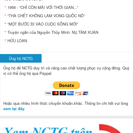
1956 - “CHỈ CÒN MÃI VỚI THỜI GIAN...”
“THÀ CHẾT KHÔNG LÀM VONG QUỐC NÔ”
“MỘT BƯỚC ĐI VÀO CUỘC SỐNG MỚI”
Truyện ngắn của Nguyễn Thủy Minh: NỤ TẦM XUÂN
HỮU LOAN
Ủng hộ NCTG
Ủng hộ để NCTG duy trì và nâng cao chất lượng phục vụ cộng đồng.
Quý
vị có thể ủng hộ qua Paypal
Hoặc qua nhiều hình thức chuyển khoản.khác. Thông tin chi tiết vui lòng
xem tại đây
.