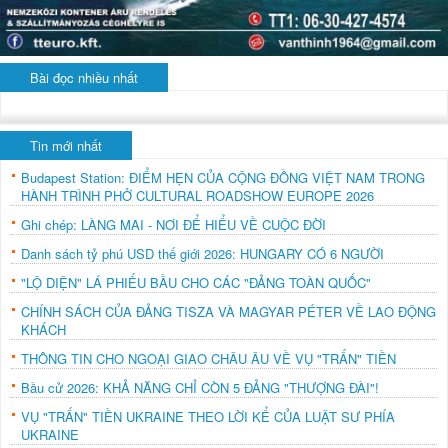
Bài đọc nhiều nhất
Tin mới nhất
Budapest Station: ĐIỂM HẸN CỦA CỘNG ĐỒNG VIỆT NAM TRONG
HÀNH TRÌNH PHỞ CULTURAL ROADSHOW EUROPE 2026
Ghi chép: LÀNG MAI - NƠI ĐỂ HIỂU VỀ CUỘC ĐỜI
Danh sách tỷ phú USD thế giới 2026: HUNGARY CÓ 6 NGƯỜI
"LỘ DIỆN" LÁ PHIẾU BẦU CHO CÁC "ĐẢNG TOÀN QUỐC"
CHÍNH SÁCH CỦA ĐẢNG TISZA VÀ MAGYAR PÉTER VỀ LAO ĐỘNG
KHÁCH
THÔNG TIN CHO NGOẠI GIAO CHÂU ÂU VỀ VỤ "TRẤN" TIỀN
Bầu cử 2026: KHẢ NĂNG CHỈ CÒN 5 ĐẢNG "THƯỢNG ĐÀI"!
VỤ "TRẤN" TIỀN UKRAINE THEO LỜI KỂ CỦA LUẬT SƯ PHÍA
UKRAINE