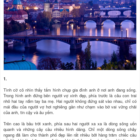
1.
Tình cờ cô nhìn thấy tấm hình chụp gia đình anh ở nơi anh đang sống.
Trong hình anh đứng bên người vợ xinh đẹp, phía trước là câu con trai
nhỏ hai tay nắm tay ba mẹ. Hai người không đứng sát vào nhau, chỉ có
mái đầu của người vợ hơi nghiêng gần như chạm vào bờ vai vững chãi
của anh, tin cậy và âu yếm.
Trên cao là bầu trời xanh, phía sau hai người xa xa là dòng sông uốn
quanh và những cây cầu nhiều hình dáng. Chỉ một dòng sông chảy
ngang đã làm cho thành phố đẹp lên rất nhiều bởi hàng trăm chiếc cầu