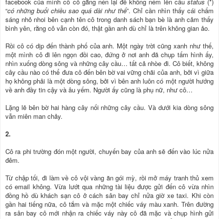
facebook của mình cô cố gắng nén lại để không ném lên câu
status
(*)
“
có những buổi chiều sao quá dài như thế
”. Chỉ cần nhìn thấy cái chấm
sáng nhỏ nhoi bên cạnh tên cô trong danh sách bạn bè là anh cảm thấy
bình yên, rằng cô vẫn còn đó, thật gần anh dù chỉ là trên không gian ảo.
Rồi cô có dịp đến thành phố của anh. Một ngày trời cũng xanh như thế,
một mình cô đi lên ngọn đồi cao, đứng ở nơi anh đã chụp tấm hình ấy,
nhìn xuống dòng sông và những cây cầu… tất cả nhòe đi. Cô biết, không
cây cầu nào có thể đưa cô đến bên bờ vai vững chãi của anh, bởi vì giữa
họ không phải là một dòng sông, bởi vì bên anh luôn có một người hướng
về anh đầy tin cậy và âu yếm. Người ấy cũng là phụ nữ, như cô…
Lặng lẽ bên bờ hai hàng cây nối những cây cầu. Và dưới kia dòng sông
vẫn miên man chảy.
2.
Cô ra phi trường đón một người, chuyến bay của anh sẽ đến vào lúc nửa
đêm.
Từ chập tối, đi làm về cô vội vàng ăn gói mỳ, rồi mở máy tranh thủ xem
có email không. Vừa lướt qua những tài liệu được gửi đến cô vừa nhìn
đồng hồ dù khách sạn cô ở cách sân bay chỉ nửa giờ xe taxi. Khi còn
gần hai tiếng nữa, cô tắm và mặc một chiếc váy màu xanh. Trên đường
ra sân bay cô mới nhận ra chiếc váy này cô đã mặc và chụp hình gửi