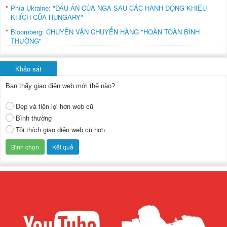
Phía Ukraine: "DẤU ẤN CỦA NGA SAU CÁC HÀNH ĐỘNG KHIÊU
KHÍCH CỦA HUNGARY"
Bloomberg: CHUYẾN VẬN CHUYỂN HÀNG "HOÀN TOÀN BÌNH
THƯỜNG"
Khảo sát
Bạn thấy giao diện web mới thế nào?
Đẹp và tiện lợi hơn web cũ
Bình thường
Tôi thích giao diện web cũ hơn