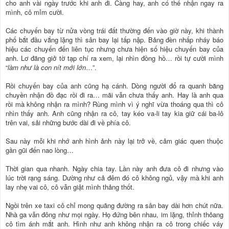
cho anh vài ngày trước khi anh đi. Càng hay, anh có thể nhận ngay ra
mình, cô mỉm cười.
Các chuyến bay từ nửa vòng trái đất thường đến vào giờ này, khi thành
phố bắt đầu vắng lặng thì sân bay lại tấp nập. Bảng đèn nhấp nháy báo
hiệu các chuyến đến liên tục nhưng chưa hiện số hiệu chuyến bay của
anh. Lơ đãng giở tờ tạp chí ra xem, lại nhìn đồng hồ… rồi tự cười mình
“
làm như là con nít mới lớn
…”.
Rồi chuyến bay của anh cũng hạ cánh. Dòng người đổ ra quanh băng
chuyền nhận đồ đạc rồi đi ra… mãi vẫn chưa thấy anh. Hay là anh qua
rồi mà không nhận ra mình? Rùng mình vì ý nghĩ vừa thoáng qua thì cô
nhìn thấy anh. Anh cũng nhận ra cô, tay kéo va-li tay kia giữ cái ba-lô
trên vai, sải những bước dài đi về phía cô.
Sau này mỗi khi nhớ anh hình ảnh này lại trở về, cảm giác quen thuộc
gần gũi đến nao lòng…
Thời gian qua nhanh. Ngày chia tay. Lần này anh đưa cô đi nhưng vào
lúc trời rạng sáng. Dường như cả đêm đó cô không ngủ, vậy mà khi anh
lay nhẹ vai cô, cô vẫn giật mình thảng thốt.
Ngồi trên xe taxi cô chỉ mong quãng đường ra sân bay dài hơn chút nữa.
Nhà ga vẫn đông như mọi ngày. Họ đứng bên nhau, im lặng, thỉnh thỏang
cô tìm ánh mắt anh. Hình như anh không nhận ra cô trong chiếc váy