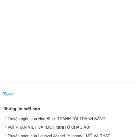
Tweet
Những tin mới hơn
Truyện ngắn của Hòa Bình: TRANH TỐI TRANH SÁNG
VỚI PHAN VIỆT VÀ “MỘT MÌNH Ở CHÂU ÂU”
Truyện ngắn của Lengyel József (Hungary): MỞ VÀ THẮT