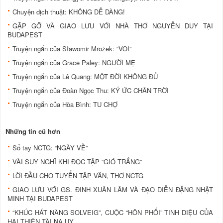
Chuyện dịch thuật: KHÔNG DỄ DÀNG!
GẶP GỠ VÀ GIAO LƯU VỚI NHÀ THƠ NGUYỄN DUY TẠI
BUDAPEST
Truyện ngắn của Sławomir Mrożek: “VOI”
Truyện ngắn của Grace Paley: NGƯỜI MẸ
Truyện ngắn của Lê Quang: MỘT ĐỜI KHÔNG ĐỦ
Truyện ngắn của Đoàn Ngọc Thu: KÝ ỨC CHÂN TRỜI
Truyện ngắn của Hòa Bình: TU CHỢ
Những tin cũ hơn
Sổ tay NCTG: “NGÀY VỀ”
VÀI SUY NGHĨ KHI ĐỌC TẬP “GIÓ TRẮNG”
LỜI ĐẦU CHO TUYỂN TẬP VĂN, THƠ NCTG
GIAO LƯU VỚI GS. ĐINH XUÂN LÂM VÀ ĐẠO DIỄN ĐẶNG NHẬT
MINH TẠI BUDAPEST
“KHÚC HÁT NÀNG SOLVEIG”, CUỘC “HÔN PHỐI” TINH DIỆU CỦA
HAI THIÊN TÀI NA UY