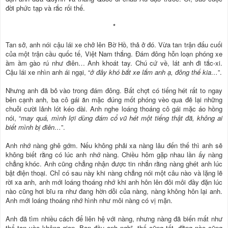
đời phức tạp và rắc rối thế.
*
Tan sở, anh nói cậu lái xe chở lên Bờ Hồ, thả ở đó. Vừa tan trận đấu cuối
của một trận cầu quốc tế, Việt Nam thắng. Đám đông hỗn loạn phóng xe
ầm ầm gào rú như điên… Anh khoát tay. Chú cứ về, lát anh đi tắc-xi.
Cậu lái xe nhìn anh ái ngại, “
ở đây khó bắt xe lắm anh ạ, đông thế kia…
”.
Nhưng anh đã bỏ vào trong đám đông. Bất chợt có tiếng hét rất to ngay
bên cạnh anh, ba cô gái ăn mặc đúng mốt phóng vèo qua đẽ lại những
chuỗi cười lảnh lót kéo dài. Anh nghe loáng thoáng cô gái mặc áo hồng
nói, “
may quá, mình lợi dùng đám cổ vũ hét một tiếng thật đã, không ai
biết mình bị điên…
”.
Anh nhớ nàng ghê gớm. Nếu không phải xa nàng lâu đến thế thì anh sẽ
không biết rằng có lúc anh nhớ nàng. Chiều hôm gặp nhau lần ấy nàng
chẳng khóc. Anh cũng chẳng nhận được tin nhắn rằng nàng ghét anh lúc
bật điện thoại. Chỉ có sau này khi nàng chẳng nói một câu nào và lặng lẽ
rời xa anh, anh mới loáng thoáng nhớ khi anh hôn lên đôi môi đầy đặn lúc
nào cũng hơi bĩu ra như đang hờn dỗi của nàng, nàng không hôn lại anh.
Anh mới loáng thoáng nhớ hình như môi nàng có vị mặn.
Anh đã tìm nhiều cách để liên hệ với nàng, nhưng nàng đã biến mất như
thể tan vào không gian. Ban đầu anh nghĩ, thế cũng tốt, đằng nào cũng