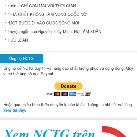
1956 - “CHỈ CÒN MÃI VỚI THỜI GIAN...”
“THÀ CHẾT KHÔNG LÀM VONG QUỐC NÔ”
“MỘT BƯỚC ĐI VÀO CUỘC SỐNG MỚI”
Truyện ngắn của Nguyễn Thủy Minh: NỤ TẦM XUÂN
HỮU LOAN
Ủng hộ NCTG
Ủng hộ để NCTG duy trì và nâng cao chất lượng phục vụ cộng đồng.
Quý
vị có thể ủng hộ qua Paypal
Hoặc qua nhiều hình thức chuyển khoản.khác. Thông tin chi tiết vui lòng
xem tại đây
.