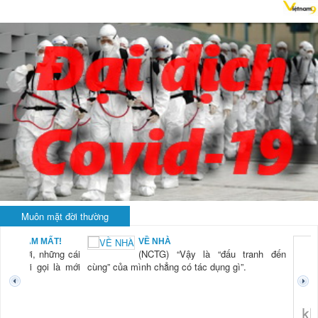
Muôn mặt đời thường
VỀ NHÀ
KHI RỬA B
(NCTG) “Vậy là “đấu tranh đến
LÀ... RỬA 
(NCTG) “L
h chẳng có tác dụng gì”.
tiên tôi t
thở của m
hiện diện 
trong cái c