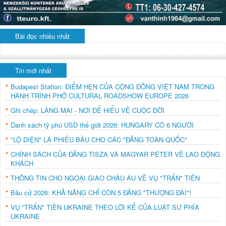
Bài đọc nhiều nhất
Tin mới nhất
Budapest Station: ĐIỂM HẸN CỦA CỘNG ĐỒNG VIỆT NAM TRONG
HÀNH TRÌNH PHỞ CULTURAL ROADSHOW EUROPE 2026
Ghi chép: LÀNG MAI - NƠI ĐỂ HIỂU VỀ CUỘC ĐỜI
Danh sách tỷ phú USD thế giới 2026: HUNGARY CÓ 6 NGƯỜI
"LỘ DIỆN" LÁ PHIẾU BẦU CHO CÁC "ĐẢNG TOÀN QUỐC"
CHÍNH SÁCH CỦA ĐẢNG TISZA VÀ MAGYAR PÉTER VỀ LAO ĐỘNG
KHÁCH
THÔNG TIN CHO NGOẠI GIAO CHÂU ÂU VỀ VỤ "TRẤN" TIỀN
Bầu cử 2026: KHẢ NĂNG CHỈ CÒN 5 ĐẢNG "THƯỢNG ĐÀI"!
VỤ "TRẤN" TIỀN UKRAINE THEO LỜI KỂ CỦA LUẬT SƯ PHÍA
UKRAINE