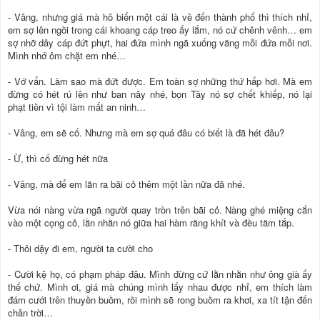
- Vâng, nhưng giá mà hô biến một cái là về đến thành phố thì thích nhỉ,
em sợ lên ngồi trong cái khoang cáp treo ấy lắm, nó cứ chênh vênh… em
sợ nhỡ dây cáp đứt phựt, hai đứa mình ngã xuống văng mỗi đứa mỗi nơi.
Mình nhớ ôm chặt em nhé…
- Vớ vẩn. Làm sao mà đứt được. Em toàn sợ những thứ hấp hơi. Mà em
đừng có hét rú lên như ban nãy nhé, bọn Tây nó sợ chết khiếp, nó lại
phạt tiền vì tội làm mất an ninh…
- Vâng, em sẽ cố. Nhưng mà em sợ quá đâu có biết là đã hét đâu?
- Ừ, thì cố đừng hét nữa
- Vâng, mà để em lăn ra bãi cỏ thêm một lần nữa đã nhé.
Vừa nói nàng vừa ngã người quay tròn trên bãi cỏ. Nàng ghé miệng cắn
vào một cọng cỏ, lằn nhằn nó giữa hai hàm răng khít và đều tăm tắp.
- Thôi dậy đi em, người ta cười cho
- Cười kệ họ, có phạm pháp đâu. Mình đừng cứ lằn nhằn như ông già ấy
thế chứ. Mình ơi, giá mà chúng mình lấy nhau được nhỉ, em thích làm
đám cưới trên thuyền buồm, rồi mình sẽ rong buồm ra khơi, xa tít tận đến
chân trời…