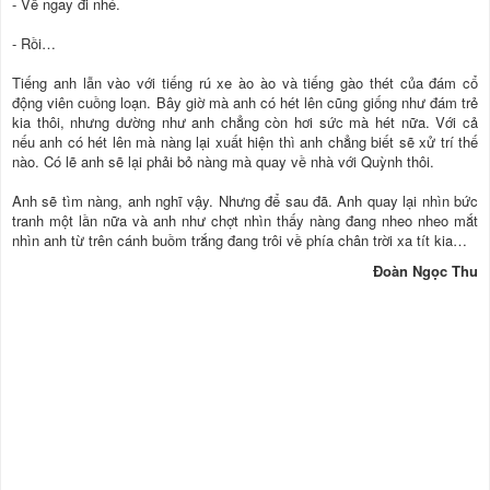
- Về ngay đi nhé.
- Rồi…
Tiếng anh lẫn vào với tiếng rú xe ào ào và tiếng gào thét của đám cổ
động viên cuồng loạn. Bây giờ mà anh có hét lên cũng giống như đám trẻ
kia thôi, nhưng dường như anh chẳng còn hơi sức mà hét nữa. Với cả
nếu anh có hét lên mà nàng lại xuất hiện thì anh chẳng biết sẽ xử trí thế
nào. Có lẽ anh sẽ lại phải bỏ nàng mà quay về nhà với Quỳnh thôi.
Anh sẽ tìm nàng, anh nghĩ vậy. Nhưng để sau đã. Anh quay lại nhìn bức
tranh một lần nữa và anh như chợt nhìn thấy nàng đang nheo nheo mắt
nhìn anh từ trên cánh buồm trắng đang trôi về phía chân trời xa tít kia…
Đoàn Ngọc Thu