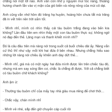
chẳng nói một lời nào. Anh vẫn còn nhớ y nguyên mùi tóc nàng, thoảng
hương chanh lẫn vào vị mặn của gió biển và nồng nồng của mùi cỏ dại.
Anh cũng vẫn nhớ hôm đó trăng hạ huyền, hoàng hôn chưa tắt mà trăng
đã in vết trên nền trời sẩm tối.
- Mình nhỉ, mình có nhìn thấy cái tàu buồm trắng đang vào bến kia
không? Lần đầu tiên em nhìn thấy một con tàu buồm thực sự, không ngờ
nó đẹp đến thế. Lãng mạn và thanh khiết mình nhỉ?
Đó là câu đầu tiên mà nàng nói trong suốt cả buổi chiều dài ấy. Nàng vẫn
cứ thủ thỉ như vậy mỗi khi hai đứa ở bên nhau. Nhưng chẳng hiểu sao
những lời nàng nói chiều ấy khiến anh day dứt thế…
- Mình nhỉ, giá mà có một ngày hai đứa mình được lên trên chiếc tàu đó,
nhưng mà em say sóng lắm cơ, chắc là chẳng đi được. Với cả chẳng biết
có tàu buồm chở khách không?
Anh ậm ừ:
- Thường tàu buồm chỉ của mấy tay nhà giàu mua riêng để chơi thôi…
- Chắc vậy, chán mình nhỉ
- Mình về nhé, sắp đến giờ chuyến cáp cuối rồi