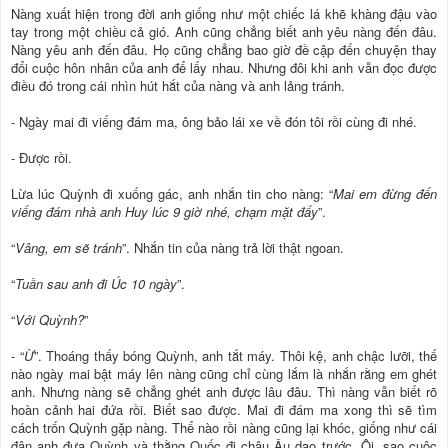
Nàng xuất hiện trong đời anh giống như một chiếc lá khẽ khàng đậu vào
tay trong một chiều cả gió. Anh cũng chẳng biết anh yêu nàng đến đâu.
Nàng yêu anh đến đâu. Họ cũng chẳng bao giờ đề cập đến chuyện thay
đổi cuộc hôn nhân của anh để lấy nhau. Nhưng đôi khi anh vẫn đọc được
điều đó trong cái nhìn hút hắt của nàng và anh lảng tránh.
- Ngày mai đi viếng đám ma, ông bảo lái xe về đón tôi rồi cùng đi nhé.
- Được rồi.
Lừa lúc Quỳnh đi xuống gác, anh nhắn tin cho nàng: “
Mai em đừng đến
viếng đám nhà anh Huy lúc 9 giờ nhé, chạm mặt đấy
”.
“
Vâng, em sẽ tránh
”. Nhắn tin của nàng trả lời thật ngoan.
“
Tuần sau anh đi Úc 10 ngày
”.
“
Với Quỳnh?
”
- “
Ừ
”. Thoáng thấy bóng Quỳnh, anh tắt máy. Thôi kệ, anh chậc lưỡi, thế
nào ngày mai bật máy lên nàng cũng chỉ cùng lắm là nhắn rằng em ghét
anh. Nhưng nàng sẽ chẳng ghét anh được lâu đâu. Thì nàng vẫn biết rõ
hoàn cảnh hai đứa rồi. Biết sao được. Mai đi đám ma xong thì sẽ tìm
cách trốn Quỳnh gặp nàng. Thể nào rồi nàng cũng lại khóc, giống như cái
đận anh đưa Quỳnh và thằng Quốc đi châu Âu dạo trước. Ôi, sao cuộc