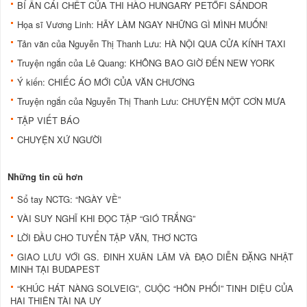
BÍ ẨN CÁI CHẾT CỦA THI HÀO HUNGARY PETŐFI SÁNDOR
Họa sĩ Vương Linh: HÃY LÀM NGAY NHỮNG GÌ MÌNH MUỐN!
Tản văn của Nguyễn Thị Thanh Lưu: HÀ NỘI QUA CỬA KÍNH TAXI
Truyện ngắn của Lê Quang: KHÔNG BAO GIỜ ĐẾN NEW YORK
Ý kiến: CHIẾC ÁO MỚI CỦA VĂN CHƯƠNG
Truyện ngắn của Nguyễn Thị Thanh Lưu: CHUYỆN MỘT CƠN MƯA
TẬP VIẾT BÁO
CHUYỆN XỨ NGƯỜI
Những tin cũ hơn
Sổ tay NCTG: “NGÀY VỀ”
VÀI SUY NGHĨ KHI ĐỌC TẬP “GIÓ TRẮNG”
LỜI ĐẦU CHO TUYỂN TẬP VĂN, THƠ NCTG
GIAO LƯU VỚI GS. ĐINH XUÂN LÂM VÀ ĐẠO DIỄN ĐẶNG NHẬT
MINH TẠI BUDAPEST
“KHÚC HÁT NÀNG SOLVEIG”, CUỘC “HÔN PHỐI” TINH DIỆU CỦA
HAI THIÊN TÀI NA UY