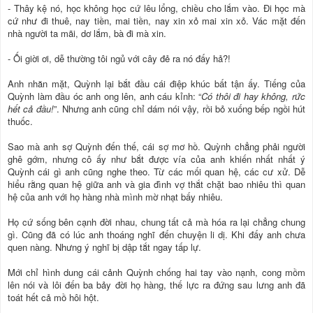
- Thây kệ nó, học không học cứ lêu lổng, chiều cho lắm vào. Đi học mà
cứ như đi thuê, nay tiền, mai tiền, nay xin xỏ mai xin xỏ. Vác mặt đến
nhà người ta mãi, dơ lắm, bà đi mà xin.
- Ối giời ơi, dễ thường tôi ngủ với cây đẻ ra nó đấy hả?!
Anh nhăn mặt, Quỳnh lại bắt đầu cái điệp khúc bất tận ấy. Tiếng của
Quỳnh làm đầu óc anh ong lên, anh cáu kỉnh: “
Có thôi đi hay không, rức
hết cả đầu!
”. Nhưng anh cũng chỉ dám nói vậy, rồi bỏ xuống bếp ngồi hút
thuốc.
Sao mà anh sợ Quỳnh đến thế, cái sợ mơ hồ. Quỳnh chẳng phải người
ghê gớm, nhưng cô ấy như bắt được vía của anh khiến nhất nhất ý
Quỳnh cái gì anh cũng nghe theo. Từ các mối quan hệ, các cư xử. Dễ
hiểu rằng quan hệ giữa anh và gia đình vợ thắt chặt bao nhiêu thì quan
hệ của anh với họ hàng nhà mình mờ nhạt bấy nhiêu.
Họ cứ sống bên cạnh đời nhau, chung tất cả mà hóa ra lại chẳng chung
gì. Cũng đã có lúc anh thoáng nghĩ đến chuyện li dị. Khi đấy anh chưa
quen nàng. Nhưng ý nghĩ bị dập tắt ngay tấp lự.
Mới chỉ hình dung cái cảnh Quỳnh chống hai tay vào nạnh, cong mồm
lên nói và lôi đến ba bảy đời họ hàng, thế lực ra đứng sau lưng anh đã
toát hết cả mồ hôi hột.