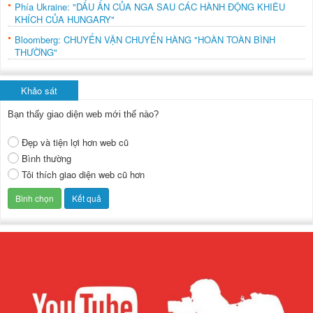
Phía Ukraine: "DẤU ẤN CỦA NGA SAU CÁC HÀNH ĐỘNG KHIÊU
KHÍCH CỦA HUNGARY"
Bloomberg: CHUYẾN VẬN CHUYỂN HÀNG "HOÀN TOÀN BÌNH
THƯỜNG"
Khảo sát
Bạn thấy giao diện web mới thế nào?
Đẹp và tiện lợi hơn web cũ
Bình thường
Tôi thích giao diện web cũ hơn