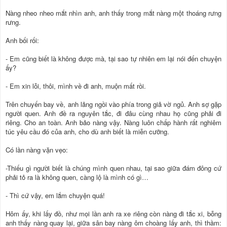
Nàng nheo nheo mắt nhìn anh, anh thấy trong mắt nàng một thoáng rưng
rưng.
Anh bối rối:
- Em cũng biết là không được mà, tại sao tự nhiên em lại nói đến chuyện
ấy?
- Em xin lỗi, thôi, mình về đi anh, muộn mất rồi.
Trên chuyến bay về, anh lảng ngồi vào phía trong giả vờ ngủ. Anh sợ gặp
người quen. Anh đề ra nguyên tắc, đi đâu cùng nhau họ cũng phải đi
riêng. Cho an toàn. Anh bảo nàng vậy. Nàng luôn chấp hành rất nghiêm
túc yêu cầu đó của anh, cho dù anh biết là miễn cưỡng.
Có lần nàng vặn vẹo:
-Thiếu gì người biết là chúng mình quen nhau, tại sao giữa đám đông cứ
phải tỏ ra là không quen, càng lộ là mình có gì…
- Thì cứ vậy, em lắm chuyện quá!
Hôm ấy, khi lấy đồ, như mọi lần anh ra xe riêng còn nàng đi tắc xi, bỗng
anh thấy nàng quay lại, giữa sân bay nàng ôm choàng lấy anh, thì thầm: