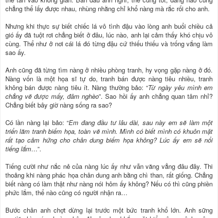
chẳng thể lấy được nhau, nhùng nhằng chỉ khổ nàng mà rắc rối cho anh.
Nhưng khi thực sự biết chiếc lá vô tình đậu vào lòng anh buổi chiều cả
gió ấy đã tuột rơi chẳng biết ở đâu, lúc nào, anh lại cảm thấy khó chịu vô
cùng. Thể như ở nơi cái lá đó từng đậu cứ thiếu thiếu và trống vắng làm
sao ấy.
Anh cũng đã từng tìm nàng ở nhiều phòng tranh, hy vọng gặp nàng ở đó.
Nàng vốn là một họa sĩ tự do, tranh bán được nàng tiêu nhiều, tranh
không bán được nàng tiêu ít. Nàng thường bảo: “
Từ ngày yêu mình em
chẳng vẽ được mấy, đâm nghèo
”. Sao hồi ấy anh chẳng quan tâm nhỉ?
Chẳng biết bây giờ nàng sống ra sao?
Có lần nàng lại bảo: “
Em đang đầu tư lâu dài, sau này em sẽ làm một
triển lãm tranh biếm họa, toàn vẽ mình. Mình có biết mình có khuôn mặt
rất tạo cảm hứng cho chân dung biếm họa không? Lúc ấy em sẽ nổi
tiếng lắm
…”.
Tiếng cười như nắc nẻ của nàng lúc ấy như vẫn văng vẳng đâu đây. Thi
thoảng khi nàng phác họa chân dung anh bằng chì than, rất giống. Chẳng
biết nàng có làm thật như nàng nói hôm ấy không? Nếu có thì cũng phiền
phức lắm, thể nào cũng có người nhận ra…
Bước chân anh chợt dừng lại trước một bức tranh khổ lớn. Anh sững