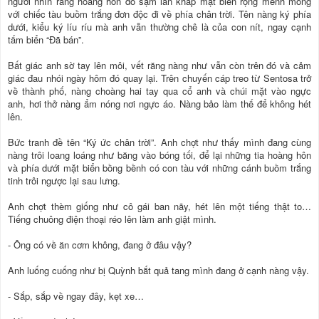
người nhìn ráng hoàng hôn đỏ sậm lan khắp mặt biển rộng mênh mông
với chiếc tàu buồm trắng đơn độc đi về phía chân trời. Tên nàng ký phía
dưới, kiểu ký líu ríu mà anh vẫn thường chê là của con nít, ngay cạnh
tấm biển “Đã bán”.
Bất giác anh sờ tay lên môi, vết răng nàng như vẫn còn trên đó và cảm
giác đau nhói ngày hôm đó quay lại. Trên chuyến cáp treo từ Sentosa trở
về thành phố, nàng choàng hai tay qua cổ anh và chúi mặt vào ngực
anh, hơi thở nàng ẩm nóng nơi ngực áo. Nàng bảo làm thế để không hét
lên.
Bức tranh đề tên “Ký ức chân trời”. Anh chợt như thấy mình đang cùng
nàng trôi loang loáng như băng vào bóng tối, để lại những tia hoàng hôn
và phía dưới mặt biển bồng bềnh có con tàu với những cánh buồm trắng
tinh trôi ngược lại sau lưng.
Anh chợt thèm giống như cô gái ban nãy, hét lên một tiếng thật to…
Tiếng chuông điện thoại réo lên làm anh giật mình.
- Ông có về ăn cơm không, đang ở đâu vậy?
Anh luống cuống như bị Quỳnh bắt quả tang mình đang ở cạnh nàng vậy.
- Sắp, sắp về ngay đây, kẹt xe…