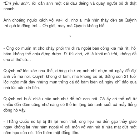
“
Em yêu anh
”, rồi cắn anh một cái đau điếng và quay người bỏ đi thật
nhanh.
Anh choáng người xách vội va-li đi, nhỡ ai mà nhìn thấy đến tai Quỳnh
thì quả là động trời… Ơn giời, may mà Quỳnh không biết
*
- Ông có muốn rít cho cháy phổi thì đi ra ngoài ban công kia mà rít, hôi
hám không thể chịu đựng được. Đi thì chớ, về là khói mù trời, không để
cho ai thở cả…
Quỳnh cứ lóe xóe như thế, dường như vợ anh chỉ chực cả ngày để đợi
anh về mà nói. Quỳnh không đi làm, nhà không có ai, thằng con 21 tuổi
lộc ngộc mặt đầy những mụn trứng cá đỏ bầm biến cả ngày chỉ đáo qua
nhà lúc cần xin tiền.
Quỳnh coi buổi chiều của anh như để trút cơn nói. Cô ấy có thể nói từ
chiều đến đêm cũng như nàng có thể im lặng bên anh suốt cả mấy tiếng
đồng hồ vậy.
- Thằng Quốc nó lại bị thi lại môn triết, ông liệu mà đến gặp thầy giáo
ngay không lại như năm ngoái vì cái môn vớ vẩn mà tí nữa mất đứt một
năm học của nó. Tốn thêm một đống tiền.