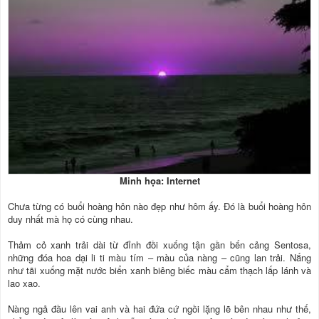
Minh họa: Internet
Chưa từng có buổi hoàng hôn nào đẹp như hôm ấy. Đó là buổi hoàng hôn
duy nhất mà họ có cùng nhau.
Thảm cỏ xanh trải dài từ đỉnh đồi xuống tận gần bến cảng Sentosa,
những đóa hoa dại li ti màu tím – màu của nàng – cũng lan trải. Nắng
như tãi xuống mặt nước biển xanh biêng biếc màu cẩm thạch lấp lánh và
lao xao.
Nàng ngả đầu lên vai anh và hai đứa cứ ngồi lặng lẽ bên nhau như thế,