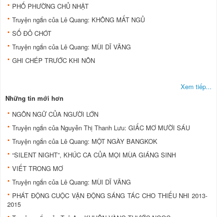
PHỐ PHƯỜNG CHỦ NHẬT
Truyện ngắn của Lê Quang: KHÔNG MẤT NGỦ
SỐ ĐỎ CHÓT
Truyện ngắn của Lê Quang: MÙI DĨ VÃNG
GHI CHÉP TRƯỚC KHI NÔN
Xem tiếp...
Những tin mới hơn
NGÔN NGỮ CỦA NGƯỜI LỚN
Truyện ngắn của Nguyễn Thị Thanh Lưu: GIẤC MƠ MƯỜI SÁU
Truyện ngắn của Lê Quang: MỘT NGÀY BANGKOK
“SILENT NIGHT”, KHÚC CA CỦA MỌI MÙA GIÁNG SINH
VIẾT TRONG MƠ
Truyện ngắn của Lê Quang: MÙI DĨ VÃNG
PHÁT ĐỘNG CUỘC VẬN ĐỘNG SÁNG TÁC CHO THIẾU NHI 2013-
2015