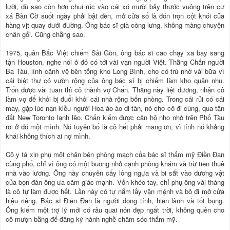
lưỡi, dù sao còn hơn chui rúc vào cái xó mười bảy thước vuông trên cư
xá Bàn Cờ suốt ngày phải bật đèn, mở cửa sổ là đón trọn cột khói của
hàng vịt quay dưới đường. Ông bác sĩ già còng lưng, không màng chuyện
chăn gối. Cũng chẳng sao.
1975, quân Bắc Việt chiếm Sài Gòn, ông bác sĩ cao chạy xa bay sang
tận Houston, nghe nói ở đó có tới vài vạn người Việt. Thằng Chấn người
Ba Tàu, lính cảnh vệ bên tổng kho Long Bình, cho cô trú nhờ vài bữa vì
cái biệt thự có vườn rộng của ông bác sĩ bị chiếm làm kho quân nhu.
Trốn được vài tuần thì cô thành vợ Chấn. Thằng này liệt dương, nhận cô
làm vợ để khỏi bị đuổi khỏi cái nhà rộng bốn phòng. Trong cái rủi có cái
may, gặp lúc nạn kiều người Hoa ào ào di tản, nó cho cô đi cùng, qua tận
đất New Toronto lạnh lẽo. Chấn kiếm được căn hộ nho nhỏ trên Phố Tàu
rồi ở đó một mình. Nó tuyên bố là cô hết phải mang ơn, vì tính nó khảng
khái không thích ai nợ mình.
Cô y tá xin phụ một chân bên phòng mạch của bác sĩ thẩm mỹ Điền Đan
cùng phố, chỉ vì ông có một buồng nhỏ cạnh phòng khám và trừ tiền thuê
nhà vào lương. Ông này chuyên cấy lông ngựa và bi sắt vào dương vật
của bọn đàn ông ưa cảm giác mạnh. Vốn khéo tay, chỉ phụ ông vài tháng
là cô tự làm được hết. Lần này cô tự nắm lấy vận mệnh và bỏ đi mở cửa
hiệu riêng. Bác sĩ Điền Đan là người đồng tính, hiền lành và tốt bụng.
Ông kiếm một trợ lý mới có râu quai nón đẹp ngất trời, không quên cho
cô mượn bằng để đăng ký hành nghề chăm sóc thẩm mỹ.