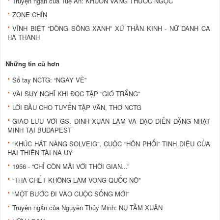
Truyện ngắn của Tuệ An: KHUÔN VÀNG THƯỚC NGỌC
ZONE CHÍN
VĨNH BIỆT “DÒNG SÔNG XANH” XỨ THẦN KINH - NỮ DANH CA
HÀ THANH
Những tin cũ hơn
Sổ tay NCTG: “NGÀY VỀ”
VÀI SUY NGHĨ KHI ĐỌC TẬP “GIÓ TRẮNG”
LỜI ĐẦU CHO TUYỂN TẬP VĂN, THƠ NCTG
GIAO LƯU VỚI GS. ĐINH XUÂN LÂM VÀ ĐẠO DIỄN ĐẶNG NHẬT
MINH TẠI BUDAPEST
“KHÚC HÁT NÀNG SOLVEIG”, CUỘC “HÔN PHỐI” TINH DIỆU CỦA
HAI THIÊN TÀI NA UY
1956 - “CHỈ CÒN MÃI VỚI THỜI GIAN...”
“THÀ CHẾT KHÔNG LÀM VONG QUỐC NÔ”
“MỘT BƯỚC ĐI VÀO CUỘC SỐNG MỚI”
Truyện ngắn của Nguyễn Thủy Minh: NỤ TẦM XUÂN