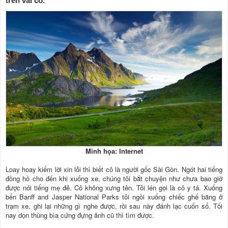
trên vai cô.
Minh họa: Internet
Loay hoay kiếm lời xin lỗi thì biết cô là người gốc Sài Gòn. Ngót hai tiếng
đồng hồ cho đến khi xuống xe, chúng tôi bắt chuyện như chưa bao giờ
được nói tiếng mẹ đẻ. Cô không xưng tên. Tôi lén gọi là cô y tá. Xuống
bến Banff and Jasper National Parks tôi ngồi xuống chiếc ghế băng ở
trạm xe, ghi lại những gì nghe được, rồi sau này đánh lạc cuốn sổ. Tối
nay dọn thùng bìa cứng đựng ảnh cũ thì tìm được.