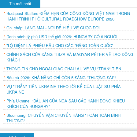
Tin mới nhất
Budapest Station: ĐIỂM HẸN CỦA CỘNG ĐỒNG VIỆT NAM TRONG
HÀNH TRÌNH PHỞ CULTURAL ROADSHOW EUROPE 2026
Ghi chép: LÀNG MAI - NƠI ĐỂ HIỂU VỀ CUỘC ĐỜI
Danh sách tỷ phú USD thế giới 2026: HUNGARY CÓ 6 NGƯỜI
"LỘ DIỆN" LÁ PHIẾU BẦU CHO CÁC "ĐẢNG TOÀN QUỐC"
CHÍNH SÁCH CỦA ĐẢNG TISZA VÀ MAGYAR PÉTER VỀ LAO ĐỘNG
KHÁCH
THÔNG TIN CHO NGOẠI GIAO CHÂU ÂU VỀ VỤ "TRẤN" TIỀN
Bầu cử 2026: KHẢ NĂNG CHỈ CÒN 5 ĐẢNG "THƯỢNG ĐÀI"!
VỤ "TRẤN" TIỀN UKRAINE THEO LỜI KỂ CỦA LUẬT SƯ PHÍA
UKRAINE
Phía Ukraine: "DẤU ẤN CỦA NGA SAU CÁC HÀNH ĐỘNG KHIÊU
KHÍCH CỦA HUNGARY"
Bloomberg: CHUYẾN VẬN CHUYỂN HÀNG "HOÀN TOÀN BÌNH
THƯỜNG"