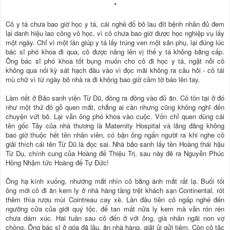
*
Cô y tá chưa bao giờ học y tá, cái nghề đổ bô lau đít bệnh nhân đủ đem
lại danh hiệu lao công vô học, vì cô chưa bao giờ được học nghiệp vụ lấy
một ngày. Chỉ vì một lần giúp y tá lấy trúng ven một sản phụ, lại đúng lúc
bác sĩ phó khoa đi qua, cô được nâng lên vị thế y tá không bằng cấp.
Ông bác sĩ phó khoa tốt bụng muốn cho cô đi học y tá, ngặt nỗi cô
không qua nổi kỳ sát hạch đầu vào vì đọc mãi không ra câu hỏi - cô tái
mù chữ vì từ ngày bỏ nhà ra đi không bao giờ cầm tờ báo lên tay.
Làm riết ở Bảo sanh viện Từ Dũ, đồng ra đồng vào đủ ăn. Cô tồn tại ở đó
như một thứ đồ gỗ quen mắt, chẳng ai cần nhưng cũng không nghĩ đến
chuyện vứt bỏ. Lại vẫn ông phó khoa vào cuộc. Vốn chỉ quen dùng cái
tên gốc Tây của nhà thương là Maternity Hospital và lãng đãng không
bao giờ thuộc hết tên nhân viên, có bận ông ngẩn người ra khi nghe cô
giải thích cái tên Từ Dũ là đọc sai. Nhà bảo sanh lấy tên Hoàng thái hậu
Từ Dụ, chính cung của Hoàng đế Thiệu Trị, sau này đẻ ra Nguyễn Phúc
Hồng Nhậm tức Hoàng đế Tự Đức!
Ông hạ kính xuống, nhướng mắt nhìn cô bằng ánh mắt rất lạ. Buổi tối
ông mời cô đi ăn kem ly ở nhà hàng tầng trệt khách sạn Continental, rót
thêm thìa rượu mùi Cointreau cay xè. Lần đầu tiên cô ngấp nghé đến
ngưỡng cửa của giới quý tộc, để tan mất nửa ly kem mà vẫn rón rén
chưa dám xúc. Hai tuần sau cô đến ở với ông, già nhân ngãi non vợ
chồng. Ông bác sĩ ở góa đã lâu, ăn nhà hàng, giặt ủi gửi tiệm. Còn cô tặc