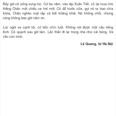
Bây giờ cô sống sung túc. Cứ ba năm, vào dịp Xuân Tiết, cô lại mua cho
thằng Chấn một chiếc xe hơi mới. Cô đỗ trước cửa, gọi nó ra trao chìa
khóa. Chấn nghèo mạt rệp và bớt khảng khái. Nó không chối, nhưng
cũng không bao giờ cảm ơn.
Lúc ngồi xe cạnh tôi, cô bốn chín tuổi. Không nói được một câu tiếng
Anh. Cô quạnh sau giờ làm. Lẩn thẩn đi lại trong nhà như cái bóng. Và
vẫn còn trinh.
Lê Quang, từ Hà Nội