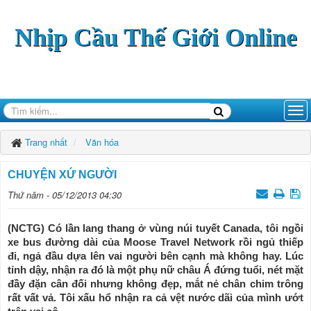
Nhịp Cầu Thế Giới Online
Trang nhất
Văn hóa
CHUYỆN XỨ NGƯỜI
Thứ năm - 05/12/2013 04:30
(NCTG) Có lần lang thang ở vùng núi tuyết Canada, tôi ngồi
xe bus đường dài của Moose Travel Network rồi ngủ thiếp
đi, ngả đầu dựa lên vai người bên cạnh mà không hay. Lúc
tỉnh dậy, nhận ra đó là một phụ nữ châu Á đứng tuổi, nét mặt
đầy đặn cân đối nhưng không đẹp, mắt nẻ chân chim trông
rất vất vả. Tôi xấu hổ nhận ra cả vệt nước dãi của mình ướt