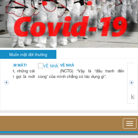
Muôn mặt đời thường
BẠN NAM MẤT!
VỀ NHÀ
TG) “Xời, những cái
(NCTG) “Vậy là “đấu tranh đến
tươi mới gọi là mới
cùng” của mình chẳng có tác dụng gì”.
không 