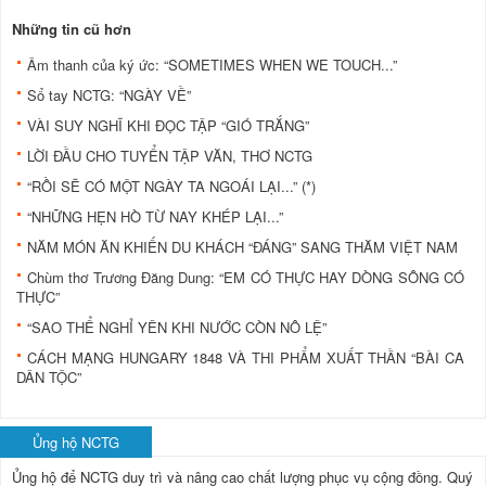
Những tin cũ hơn
Âm thanh của ký ức: “SOMETIMES WHEN WE TOUCH...”
Sổ tay NCTG: “NGÀY VỀ”
VÀI SUY NGHĨ KHI ĐỌC TẬP “GIÓ TRẮNG”
LỜI ĐẦU CHO TUYỂN TẬP VĂN, THƠ NCTG
“RỒI SẼ CÓ MỘT NGÀY TA NGOÁI LẠI...” (*)
“NHỮNG HẸN HÒ TỪ NAY KHÉP LẠI...”
NĂM MÓN ĂN KHIẾN DU KHÁCH “ĐÁNG” SANG THĂM VIỆT NAM
Chùm thơ Trương Đăng Dung: “EM CÓ THỰC HAY DÒNG SÔNG CÓ
THỰC”
“SAO THỂ NGHỈ YÊN KHI NƯỚC CÒN NÔ LỆ”
CÁCH MẠNG HUNGARY 1848 VÀ THI PHẨM XUẤT THẦN “BÀI CA
DÂN TỘC”
Ủng hộ NCTG
Ủng hộ để NCTG duy trì và nâng cao chất lượng phục vụ cộng đồng.
Quý