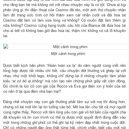
cho rằng bạn bè mà không nói với nhau chuyện này là có tội. Chưa ai kịp
phản ứng gì thì điện thoại của Cosimo đã réo, một anh thợ chuyên nhận
làm đồ trang sức tình cờ hỏi thăm xem cái nhẫn cưới và đôi hoa tai
Cosimo đặt làm có làm vừa lòng vợ không? Có muốn đặt làm thêm gì
nữa không? Cosimo cứng họng trước câu hỏi của Bianca đã đưa hoa tai
cho ai bởi cô không bao giờ đeo hoa tai, thậm chí không có cả lỗ khuyên
tai.
Một cảnh trong phim
Được biết kịch bản phim “Hoàn toàn xa lạ” do năm người cùng viết nên
tổng hợp được rất nhiều chi tiết, câu chuyện đời thường và ghép lại với
nhau như một khối lego, không chỉ dừng lại ở những chuyện tầm phào
kiểu “
ai có bồ ai không
” mà còn tạo nên những phút giây rất cảm động.
Đó chính là lúc cô con gái của Rocco và Eva gọi điện xin ý kiến của bố
có nên ở lại qua đêm nhà bạn trai?
Đáng nhẽ chuyện này con gái thường phải tâm sự với mẹ thì đúng hơn,
nhưng cô bé mới lớn lại tin tưởng vào bố. Mở loa lên cho tất cả mọi người
cùng nghe thấy, Rocco với tấm lòng yêu con gái vô bờ bến của người cha
đã khuyên và tin con mình có thể ra được một quyết định đúng đắn vào
một trong những giờ phút có thể ghi lại kỷ niệm đẹp nhất trong cuộc đời.
Chỉ có những người đàn ông thật từng trải, chính chắn, biết yêu mới nói