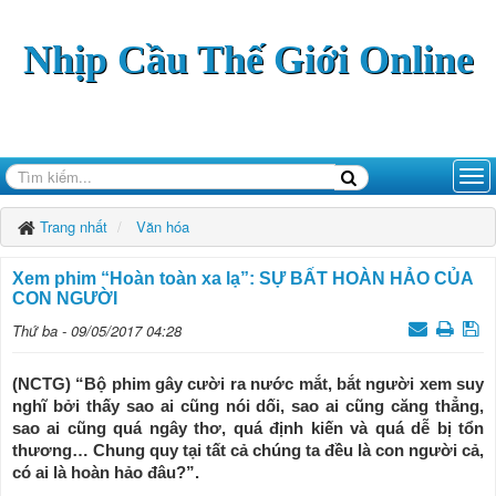
Nhịp Cầu Thế Giới Online
Trang nhất
Văn hóa
Xem phim “Hoàn toàn xa lạ”: SỰ BẤT HOÀN HẢO CỦA
CON NGƯỜI
Thứ ba - 09/05/2017 04:28
(NCTG) “Bộ phim gây cười ra nước mắt, bắt người xem suy
nghĩ bởi thấy sao ai cũng nói dối, sao ai cũng căng thẳng,
sao ai cũng quá ngây thơ, quá định kiến và quá dễ bị tổn
thương… Chung quy tại tất cả chúng ta đều là con người cả,
có ai là hoàn hảo đâu?”.