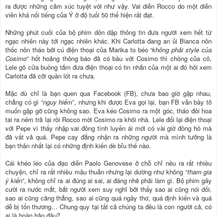
ra được những cảm xúc tuyệt vời như vậy. Vai diễn Rocco do một diễn
viên khá nổi tiếng của Ý ở độ tuổi 50 thể hiện rất đạt.
Những phút cuối của bộ phim dồn dập thông tin đưa người xem hết từ
ngạc nhiên này tới ngạc nhiên khác. Khi Carlotta đang an ủi Bianca nôn
thốc nôn tháo bởi cú điện thoại của Marika to béo “
không phải style của
Cosimo
” hốt hoảng thông báo đã có bầu với Cosimo thì chồng của cô,
Lele gõ cửa buồng tắm đưa điện thoại có tin nhắn của một ai đó hỏi xem
Carlotta đã cởi quần lót ra chưa.
Mặc dù chỉ là bạn quen qua Facebook (FB), chưa bao giờ gặp nhau,
chẳng có gì “
nguy hiểm
”, nhưng khi được Eva gọi lại, bạn FB vẫn bầy tỏ
muốn gặp gỡ cũng không sao. Eva kéo Cosimo ra một góc, tháo đôi hoa
tai ra ném trả lại rồi Rocco mời Cosimo ra khỏi nhà. Lele đổi lại điện thoại
với Pepe vì thấy nhập vai đồng tình luyến ái mới có vài giờ đồng hồ mà
đã vất vả quá. Pepe cay đắng nhận ra những người mà mình tưởng là
bạn thân nhất lại có những định kiến dè bỉu thế nào.
Cái khéo léo của đạo diễn Paolo Genovese ở chỗ chỉ nêu ra rất nhiều
chuyện, chỉ ra rất nhiều mâu thuẫn nhưng lại dường như không “
tham gia
ý kiến
”, không chỉ ra ai đúng ai sai, ai đáng nhẽ phải làm gì. Bộ phim gây
cười ra nước mắt, bắt người xem suy nghĩ bởi thấy sao ai cũng nói dối,
sao ai cũng căng thẳng, sao ai cũng quá ngây thơ, quá định kiến và quá
dễ bị tổn thương… Chung quy tại tất cả chúng ta đều là con người cả, có
ai là hoàn hảo đâu?