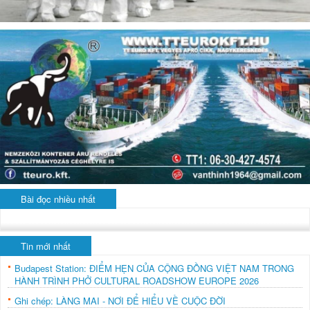
Bài đọc nhiều nhất
Tin mới nhất
Budapest Station: ĐIỂM HẸN CỦA CỘNG ĐỒNG VIỆT NAM TRONG
HÀNH TRÌNH PHỞ CULTURAL ROADSHOW EUROPE 2026
Ghi chép: LÀNG MAI - NƠI ĐỂ HIỂU VỀ CUỘC ĐỜI