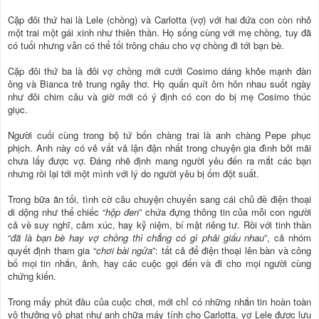
Cặp đôi thứ hai là Lele (chồng) và Carlotta (vợ) với hai đứa con còn nhỏ
một trai một gái xinh như thiên thần. Họ sống cùng với mẹ chồng, tuy đã
có tuổi nhưng vẫn có thể tối trông cháu cho vợ chồng đi tới bạn bè.
Cặp đôi thứ ba là đôi vợ chồng mới cưới Cosimo dáng khỏe mạnh đàn
ông và Bianca trẻ trung ngây thơ. Họ quấn quít ôm hôn nhau suốt ngày
như đôi chim câu và giờ mới có ý định có con do bị mẹ Cosimo thúc
giục.
Người cuối cùng trong bộ tứ bốn chàng trai là anh chàng Pepe phục
phịch. Anh này có vẻ vất vả lận đận nhất trong chuyện gia đình bởi mãi
chưa lấy được vợ. Đáng nhẽ định mang người yêu đến ra mắt các bạn
nhưng rồi lại tới một mình với lý do người yêu bị ốm đột suất.
Trong bữa ăn tối, tình cờ câu chuyện chuyển sang cái chủ đề điện thoại
di dộng như thể chiếc “
hộp đen
” chứa đựng thông tin của mỗi con người
cả về suy nghĩ, cảm xúc, hay kỷ niệm, bí mật riêng tư. Rồi với tinh thần
“
đã là bạn bè hay vợ chồng thì chẳng có gì phải giấu nhau
”, cả nhóm
quyết định tham gia “
chơi bài ngửa
”: tất cả để điện thoại lên bàn và công
bố mọi tin nhắn, ảnh, hay các cuộc gọi đến và đi cho mọi người cùng
chứng kiến.
Trong mấy phút đầu của cuộc chơi, mới chỉ có những nhắn tin hoàn toàn
vô thưởng vô phạt như anh chữa máy tính cho Carlotta, vợ Lele được lưu