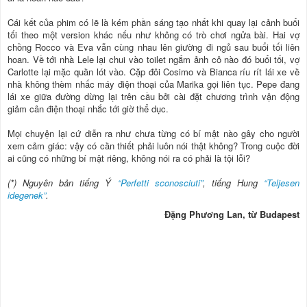
Cái kết của phim có lẽ là kém phần sáng tạo nhất khi quay lại cảnh buổi
tối theo một version khác nếu như không có trò chơi ngửa bài. Hai vợ
chồng Rocco và Eva vẫn cùng nhau lên giường đi ngủ sau buổi tối liên
hoan. Về tới nhà Lele lại chui vào toilet ngắm ảnh cô nào đó buổi tối, vợ
Carlotte lại mặc quần lót vào. Cặp đôi Cosimo và Bianca ríu rít lái xe về
nhà không thèm nhấc máy điện thoại của Marika gọi liên tục. Pepe đang
lái xe giữa đường dừng lại trên cầu bởi cài đặt chương trình vận động
giảm cân điện thoại nhắc tới giờ thể dục.
Mọi chuyện lại cứ diễn ra như chưa từng có bí mật nào gây cho người
xem cảm giác: vậy có cần thiết phải luôn nói thật không? Trong cuộc đời
ai cũng có những bí mật riêng, không nói ra có phải là tội lỗi?
(*) Nguyên bản tiếng Ý
“Perfetti sconosciuti”
, tiếng Hung
“Teljesen
idegenek”
.
Đặng Phương Lan, từ Budapest