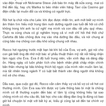
vào điện thoại với Nickname Steve Job báo tin máy đã sửa xong, mai có
thể đến lấy, hay chị Marika to béo nhân viên hãng Taxi của Cosimo gọi
điện chắc lại muốn đổi ca và không có người trực.
Rồi hơi lạ chút nữa cho Lele: khi đọc được nhắn tin, anh mới biết vợ mình
âm thầm tìm hiểu một trung tâm nuôi dưỡng người cao tuổi để hỏi có chỗ
không trong khi anh ta cứ nghĩ mẹ mình và con dâu rất yêu quý nhau.
Thực ra cũng chưa có gì nghiêm trọng cả vì mới chỉ hỏi thế thôi chứ
Carlotta đã bảo chồng đưa mẹ vào nhà dưỡng lão đâu, và nói chung ai
cũng bảo mẹ chồng con dâu khó sống chung với nhau.
Rocco hơi ngượng trước mặt bạn bè khi bố của Eva, vợ anh, gọi nói cho
con gái biết ông đã nhờ một bác sĩ phẫu thuật thẩm mỹ rất nổi tiếng nhận
làm ngực cho Eva. Eva ở độ tuổi trung niên, vẫn xinh đẹp và dáng dấp
ổn. Hàng ngày cô luôn phân tích cho bệnh nhân phải chấp nhận chính
bản thân nhưng lại bảo không thích bộ ngực của mình nên muốn làm lại,
mà tất nhiên trong ngành Y có luật bất thành văn rằng người nhà không
mổ xẻ cho nhau.
Dẫu sao, qua cuộc gọi đó, Rocco vẫn cảm thấy vợ và bố vợ có vẻ hơi coi
thường mình. Còn Eva sau khi được vợ Lele thông báo bí mật là chồng
mình có đi thường xuyên đến bác sĩ tâm lý cũng không hiểu tại sao
chồng mình có nhu cầu đó, bài học cho các đấng đàn ông là đừng có bao
giờ kể chuyện bí mật với bất kỳ ai, kiểu gì cũng lại sẽ đến tai chính vợ
mình.