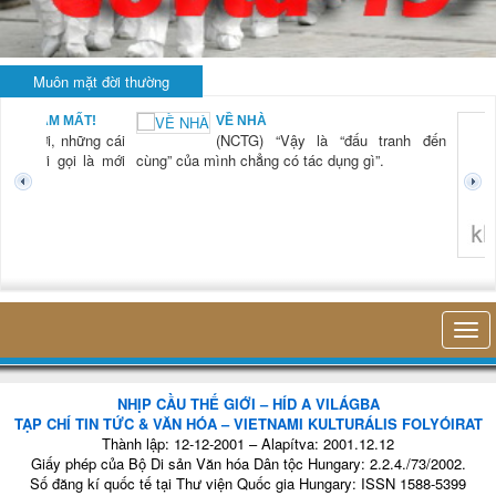
Muôn mặt đời thường
BẠN NAM MẤT!
VỀ NHÀ
TG) “Xời, những cái
(NCTG) “Vậy là “đấu tranh đến
tươi mới gọi là mới
cùng” của mình chẳng có tác dụng gì”.
không 
NHỊP CẦU THẾ GIỚI – HÍD A VILÁGBA
TẠP CHÍ TIN TỨC & VĂN HÓA – VIETNAMI KULTURÁLIS FOLYÓIRAT
Thành lập: 12-12-2001 – Alapítva: 2001.12.12
Giấy phép của Bộ Di sản Văn hóa Dân tộc Hungary: 2.2.4./73/2002.
Số đăng kí quốc tế tại Thư viện Quốc gia Hungary: ISSN 1588-5399