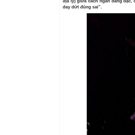
địa lý) giữa cách ngăn dằng dặc,
day dứt đúng sai”.