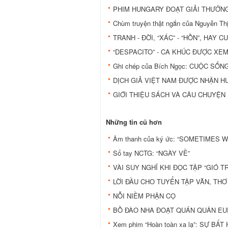
PHIM HUNGARY ĐOẠT GIẢI THƯỞNG
Chùm truyện thật ngắn của Nguyễn 
TRANH - ĐỜI, “XÁC” - “HỒN”, HAY
“DESPACITO” - CA KHÚC ĐƯỢC XE
Ghi chép của Bích Ngọc: CUỘC SỐN
DỊCH GIẢ VIỆT NAM ĐƯỢC NHẬN 
GIỚI THIỆU SÁCH VÀ CÂU CHUYỆN
Những tin cũ hơn
Âm thanh của ký ức: “SOMETIMES 
Sổ tay NCTG: “NGÀY VỀ”
VÀI SUY NGHĨ KHI ĐỌC TẬP “GIÓ T
LỜI ĐẦU CHO TUYỂN TẬP VĂN, THƠ
NỖI NIỀM PHẬN CỌ
BỒ ĐÀO NHA ĐOẠT QUÁN QUÂN EU
Xem phim “Hoàn toàn xa lạ”: SỰ B