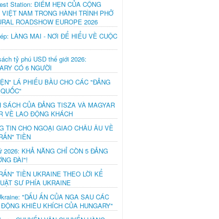
est Station: ĐIỂM HẸN CỦA CỘNG
 VIỆT NAM TRONG HÀNH TRÌNH PHỞ
URAL ROADSHOW EUROPE 2026
hép: LÀNG MAI - NƠI ĐỂ HIỂU VỀ CUỘC
ách tỷ phú USD thế giới 2026:
ARY CÓ 6 NGƯỜI
IỆN" LÁ PHIẾU BẦU CHO CÁC "ĐẢNG
 QUỐC"
H SÁCH CỦA ĐẢNG TISZA VÀ MAGYAR
R VỀ LAO ĐỘNG KHÁCH
G TIN CHO NGOẠI GIAO CHÂU ÂU VỀ
RẤN" TIỀN
ử 2026: KHẢ NĂNG CHỈ CÒN 5 ĐẢNG
NG ĐÀI"!
RẤN" TIỀN UKRAINE THEO LỜI KỂ
LUẬT SƯ PHÍA UKRAINE
Ukraine: "DẤU ẤN CỦA NGA SAU CÁC
 ĐỘNG KHIÊU KHÍCH CỦA HUNGARY"