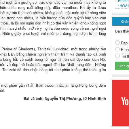
Bloo
như một tấm gương soi trực diện các vai mà muốn hay không ta
"HOÀ
hồn nhiên rong ruổi bằng nhịp điệu marathon. Khi ấy ta được
hải sự tán tỉnh phù phiếm, không phải một món lợi từ công việc
uan trọng hơn nhiều, là mùi hương của đóa quỳnh bay vào vấn
Khảo
 thoại, là lời nói ngắn gọn nhất có thể vẫn khiến lòng không ngớt
hính là sự nhắc nhở về ý nghĩa của cuộc sống về sự nghỉ ngơi
Bạn thấ
. Những giây phút tuyệt vời miễn phí đang hiện diện từ im lặng
Đẹp 
n Praise of Shadows), Tanizaki Jun'ichirō, một trong những tên
Bình
i Nhật Bản bằng chiêm nghiệm thâm trầm và thanh tao đã bình
Tôi 
 bóng tối, về cách bóng tối ngự trị trên cái đẹp của kịch Nô,
ả trên vẻ đẹp mê hoặc của người đàn bà Nhật trong đêm. Những
 Tanizaki đã đón nhận bóng tối như phần không thể thiếu giữa
 một phần gần nhất, thân thuộc nhất, im lặng trong bóng đêm
ồi.
Bài và ảnh: Nguyễn Thị Phương, từ Ninh Bình