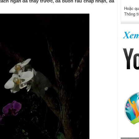
 cách ngăn đã thấy trước, đã buồn rầu chấp nhận, đã
Hoặc qu
Thông ti