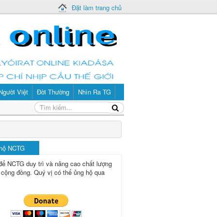
Đặt làm trang chủ
Người Việt
Đời Thường
Nhìn Ra TG
 hộ NCTG
để NCTG duy trì và nâng cao chất lượng
 cộng đồng.
Quý vị có thể ủng hộ qua