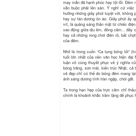
may mắn đã hạnh phúc hay tội lỗi. Đêm 
vẫn buộc phải lên sàn. Ý nghĩ cứ việc 
hưởng những giây phút tuyệt vời, không p
hay sự tán dương ồn ào. Giây phút ấy q
vít, là quầng sáng thân mật từ chiếc điện
xao động giữa dịu êm, đồng cảm... đấy c
hay cả những rong chơi điên rồ, bất chợt
của đêm.
Nhớ là trong cuốn “Ca tụng bóng tối” (I
tuổi lớn nhất của nền văn học hiện đạ
luận vô cùng thuyết phục về ý nghĩa của
bóng trăng, sơn mài, kiến trúc Nhật, c
vẻ đẹp chỉ có thế do bóng đêm mang lại.
ánh sáng dương tính tràn ngập, chói gắt.
Ta trong hạn hẹp của trực cảm chỉ thấu
chính là khoảnh khắc trầm lặng để phục h