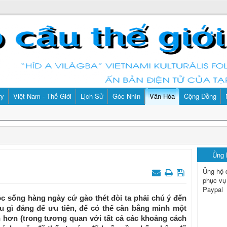
ry
Việt Nam - Thế Giới
Lịch Sử
Góc Nhìn
Văn Hóa
Cộng Đồng
Ủng
Ủng hộ 
phục vụ
Paypal
 sống hàng ngày cứ gào thét đòi ta phải chú ý đến
ều gì đáng để ưu tiên, để có thể cân bằng mình một
 hơn (trong tương quan với tất cả các khoảng cách