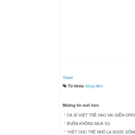
Tweet
Từ khóa:
bóng đêm
Những tin mới hơn
CA SĨ VIỆT TRẺ VÀO VAI DIỄN O
BUỒN KHÔNG MÙA VỤ
“VIẾT CHO TRẺ NHỎ LÀ ĐƯỢC SỐN