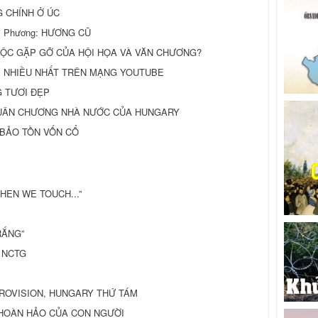
 CHÍNH Ở ÚC
Thị Phương: HƯƠNG CŨ
 CUỘC GẶP GỠ CỦA HỘI HỌA VÀ VĂN CHƯƠNG?
M NHIỀU NHẤT TRÊN MẠNG YOUTUBE
G TƯƠI ĐẸP
HUÂN CHƯƠNG NHÀ NƯỚC CỦA HUNGARY
 BẢO TỒN VỐN CỔ
WHEN WE TOUCH...”
RẮNG”
 NCTG
ROVISION, HUNGARY THỨ TÁM
ẤT HOÀN HẢO CỦA CON NGƯỜI