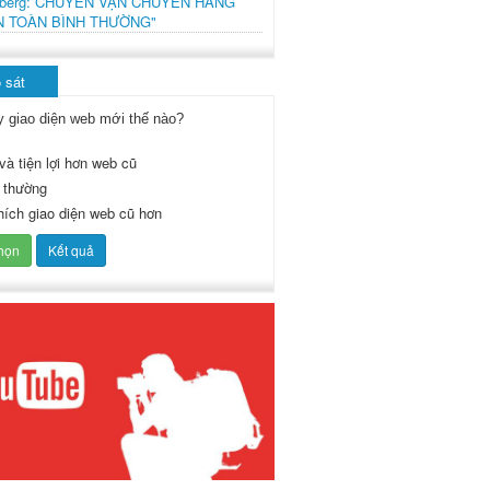
mberg: CHUYẾN VẬN CHUYỂN HÀNG
N TOÀN BÌNH THƯỜNG"
 sát
y giao diện web mới thế nào?
và tiện lợi hơn web cũ
 thường
thích giao diện web cũ hơn