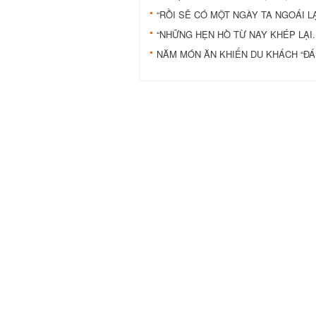
“RỒI SẼ CÓ MỘT NGÀY TA NGOÁI LẠI.
“NHỮNG HẸN HÒ TỪ NAY KHÉP LẠI..
NĂM MÓN ĂN KHIẾN DU KHÁCH “ĐÁ