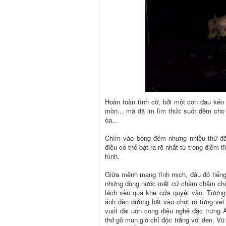
Hoàn toàn tình cờ, bởi một cơn đau kéo 
mòn... mà đã im lìm thức suốt đêm cho đ
òa...
Chìm vào bóng đêm nhưng nhiều thứ đã 
điều có thể bật ra rõ nhất từ trong điềm 
hình.
Giữa mênh mang tĩnh mịch, đâu đó tiếng 
những dòng nước mắt cứ chầm chậm chảy.
lách vèo qua khe cửa quyệt vào. Tượng
ánh đèn đường hắt vào chợt rõ từng vế
vuốt dài uốn cong điệu nghệ đặc trưng 
thớ gỗ mun giờ chỉ độc trắng với đen. Vũ