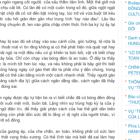
a ngổn ngang cõi người, của sâu thẳm tâm linh. Một thế giới mà
Budap
chịu cất lời. Có lần để có một cuốn trong số đó, giữa ngột ngạt
ĐỒNG
t chội đã cố rút đến bật móng tay, lúc trở về vừa buột lời kêu
CULT
c câu hỏi giản đơn gần như trung tính “
tay nào đau
”. Lâu lâu
Ghi c
ng chuyến đi, len vào giữa chập chờn thức tỉnh ba ký tự ấy lại
ĐỜI
Danh s
 hay bị sao đó sẽ chạỵ vào sau cánh cửa, góc tường, tệ nữa là
HUNG
thoải mái vì tin rằng không ai có thể phát hiện mà quát nạt hay
"LỘ D
phải ngộ ra một điều nếu có gì khiến ta bức bối, vật vã biết chạy
TOÀN
vây bủa. Chỉ còn chạy vào bóng đêm là an toàn. Ở đấy ta thấy
là mình tốt hơn lúc này, và nếu không phải là bây giờ thì biết
CHÍN
ống hàng ngày cứ gào thét đòi ta phải chú ý đến chúng, trong
PÉTE
, để có thể cân bằng mình một cách nhanh nhất. Thấy người gần
oảng cách địa lý) giữa cách ngăn dằng dặc, cách ngăn đã thấy
THÔN
 đúng sai.
VỤ "T
Bầu c
n ngày được dịp tự tiện bò ra vì biết chắc đã có bóng đêm đồng
"THƯỢ
rôi xuôi mệt mỏi, buồn bã. Lặng nhìn sự trùng hợp kỳ lạ của ý
ngữ điện tín, để thấy giải phân cách của hai thế giới dần biến
VỤ "T
ông còn phải dồn sức để lo lắng vì dị nghị của người khác, vì
CỦA 
ới số đông.
Phía 
của gượng ép, của che chắn, an toàn, không phải cố sức làm
HÀNH
 thất vọng thấu xương. Có thể tỉnh táo mà biết đã sai lầm hay