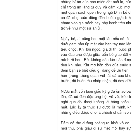
những bí ẩn của bao miền đất mới lạ, củ
chỉ trong im lặng tư duy và cảm xúc mới 
một quán sách quen trong ngõ Đinh Lễ chậ
ca đã chợt xúc động đến buốt ngực trướ
chạm vào giá sách hay bập bềnh trên nhữ
trở về như một sự an ủi.
Ngày bé, ai cũng hơn một lần nếu có lỗi
dưới gầm bàn úp mặt vào bàn tay nấc lên 
trêu chọc. Khi lớn ngộc, già đi thì buộc 
vào đâu cho được giữa bốn bề giao đãi 
mình rõ hơn. Bởi không còn lúc nào được 
đến khi nào. Khi mớ hỗn độn của cuộc s
đêm bạn sẽ biết điều gì đáng để ưu tiên
hơn (trong tương quan với tất cả các kh
trước, đã buồn rầu chấp nhận, đã day dứt
Nước mắt vốn luôn giấu kỹ giữa ồn ào ba
lõa, đã có đơn độc ủng hộ, vỗ về, kéo t
nghĩ qua đối thoại không lời bằng ngôn 
mất. Lúc ấy ta thực sự được là mình, kh
những điều được cho là chệch chuẩn so v
Đêm có thể đường hoàng ra khỏi vỏ ốc 
mọi thứ, phải giấu đi sự mệt mỏi hay sự