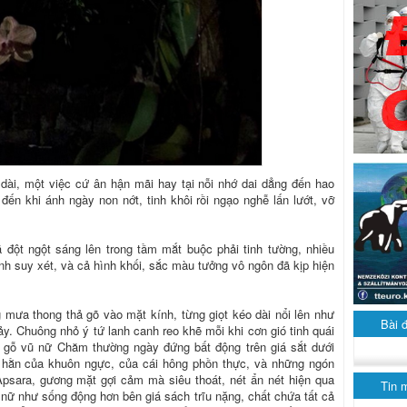
dài, một việc cứ ân hận mãi hay tại nỗi nhớ dai dẳng đến hao
ến khi ánh ngày non nớt, tinh khôi rồi ngạo nghễ lấn lướt, vỡ
đột ngột sáng lên trong tầm mắt buộc phải tinh tường, nhiều
tĩnh suy xét, và cả hình khối, sắc màu tưởng vô ngôn đã kịp hiện
mưa thong thả gõ vào mặt kính, từng giọt kéo dài nổi lên như
Bài 
 Chuông nhỏ ý tứ lanh canh reo khẽ mỗi khi cơn gió tinh quái
 gỗ vũ nữ Chăm thường ngày đứng bất động trên giá sắt dưới
t hằn của khuôn ngực, của cái hông phồn thực, và những ngón
Apsara, gương mặt gợi cảm mà siêu thoát, nét ẩn nét hiện qua
Tin 
 nữ như sống động hơn bên giá sách trĩu nặng, chất chứa tất cả