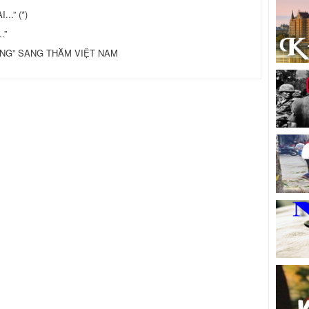
..” (*)
.”
NG” SANG THĂM VIỆT NAM