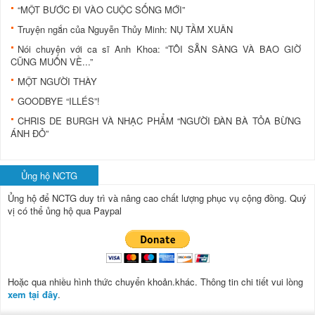
“MỘT BƯỚC ĐI VÀO CUỘC SỐNG MỚI”
Truyện ngắn của Nguyễn Thủy Minh: NỤ TẦM XUÂN
Nói chuyện với ca sĩ Anh Khoa: “TÔI SẴN SÀNG VÀ BAO GIỜ
CŨNG MUỐN VỀ...”
MỘT NGƯỜI THÀY
GOODBYE “ILLÉS”!
CHRIS DE BURGH VÀ NHẠC PHẨM “NGƯỜI ĐÀN BÀ TỎA BỪNG
ÁNH ĐỎ”
Ủng hộ NCTG
Ủng hộ để NCTG duy trì và nâng cao chất lượng phục vụ cộng đồng.
Quý
vị có thể ủng hộ qua Paypal
Hoặc qua nhiều hình thức chuyển khoản.khác. Thông tin chi tiết vui lòng
xem tại đây
.