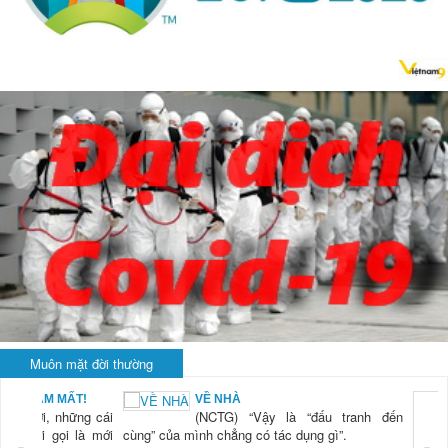
Muôn mặt đời thường
BẠN NAM MẤT!
VỀ NHÀ
TG) “Xời, những cái
(NCTG) “Vậy là “đấu tranh đến
tươi mới gọi là mới
cùng” của mình chẳng có tác dụng gì”.