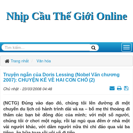
Nhịp Cầu Thế Giới Online
Trang nhất
Văn hóa
Truyện ngắn của Doris Lessing (Nobel Văn chương
2007): CHUYỆN KỂ VỀ HAI CON CHÓ (2)
Chủ nhật - 23/03/2008 04:48
(NCTG) Đúng vào dạo đó, chúng tôi lên đường đi một
chuyến du lịch có hành trình dài và xa – bố mẹ thi thoảng đi
thăm các bạn bè đông đúc của mình; với một số người,
chúng tôi ở chơi một ngày, rồi lại ngủ qua đêm ở nhà một
vài người khác, với dăm người nữa thì chỉ đáo qua vài ba
tiếng, ăn bữa trưa rồi vội vã đi tiếp.