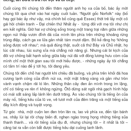
Cuối cùng thì chúng tôi đến thăm người anh họ xa của bố, bác ấy mời
chúng tôi qua chơi vào hai ngày cuối tuần. “Người gốc Norfolk” này (bố
hay gọi bác ấy như vậy, mà chính bố cũng quê Essex) thời trẻ lấy một cô
gái hồi chiến tranh – Đại chiến thứ Nhất ấy - từng đối với mẹ tôi như chị
em kết nghĩa. Giờ hai vợ chồng sống trong một trang trại nằm giữa những
ngọn núi thấp vươn đỉnh đá của mình lên phía trên những khoảng rừng
trùng điệp, cách ga xe lửa gần nhất tám mươi dặm. Bố kể rằng họ “không
sống được với nhau”; mà quả đúng thật, suốt cả thứ Bảy và Chủ nhật, họ
lúc cãi nhau, lúc sưng sỉa mà chẳng nói năng gì. Nhưng cái bi kịch của
đôi vợ chồng bất hạnh sống giữa bầy núi đá với đồng lương hưu còm của
mình chỉ một thời gian sau tôi mới hiểu được, - những ngày ấy tôi chẳng
có tâm trí nào để ý tới họ, tôi đang yêu.
Chúng tôi đến chỗ hai người khi chiều đã buông, và phía trên khối đá hoa
cương lạnh cóng của đỉnh núi xa, một mặt trăng vàng và gần như tròn
vành vạnh chậm rãi ló lên. Những thân cây đen ẩn mình trong im lặng,
chỉ có tiếng ve rền rĩ không ngừng. Ôtô dừng sát ngôi nhà gạch hình hộp
có mái sắt sáng lấp lánh lên dưới trăng. Ào vào chúng tôi là tiếng ồn của
máy nổ, tiếng kêu của lũ ve, vẻ tươi mới của đêm trăng và một tiếng sủa
đầy kích động và tuyệt vọng.
Từ góc nhà, một cuộn len đen tròn lăn ra, lao về phía xe, đến tận bánh
xe, nhảy lùi lại rồi chạy biến đi, nghẹn ngào trong họng những tiếng sủa
thanh thanh… và rồi tiếng sủa dịu đi, nhưng chúng tôi – ít nhất là tôi –
căng tai ra vẫn còn bắt được tiếng kêu dại cuồng lanh lảnh.