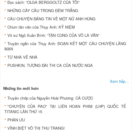
Đọc sách: “OLGA BERGGOLTZ CỦA TÔI”
NHỮNG CÂY CẦU TRONG ĐÊM TRẮNG
CÂU CHUYỆN ĐÁNG TIN VỀ MỘT NỮ ANH HÙNG
Chùm tản văn của Thụy Anh: KỶ NIỆM
Võ sư Ngô Xuân Bính: “TẬN CÙNG CỦA VÕ LÀ VĂN”
Truyện ngắn của Thụy Anh: ĐOẠN KẾT MỘT CÂU CHUYỆN LÃNG
MẠN
TỪ NHÀ VỀ NHÀ
PUSHKIN, TƯỢNG ĐÀI THI CA CỦA NƯỚC NGA
Xem tiếp...
Những tin mới hơn
Truyện chớp của Nguyễn Hoài Phương: CÁ CƯỢC
"CHUYỆN CỦA PAO" TẠI LIÊN HOAN PHIM (LHP) QUỐC TẾ
TITANIC LẦN THỨ 15
PHÂN ƯU
VĨNH BIỆT VÕ THỊ THU TRANG!