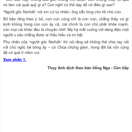
nó làm cái quái quỷ gì à? Con nghĩ có thể dạy dỗ nó điều gì sao?
“Người gốc Norfolk” nói xin cứ tự nhiên, ông sẵn lòng cho tôi chú cún.
Bố bảo rằng theo ý bố, con cún cũng chỉ là con cún, chẳng thấy có gì
kinh khủng trong con cún ấy cả, cái chính là con chó phải khỏe mạnh,
còn mọi cái khác đều là chuyện nhỏ! Mẹ hạ mắt xuống với dáng điệu một
người u sầu chẳng được ai thấu hiểu và im bặt.
Phu nhân của “người gốc Norfolk” thì nói rằng sẽ không thể chia tay nổi
với chú ngốc bé bỏng ấy – có Chúa chứng giám, trong đời bà vốn cũng
đã có quá ít niềm vui.
Xem phần 1.
Thụy Anh dịch theo bản tiếng Nga - Còn tiếp