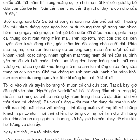
chiếc cũi. Tôi thầm thì trong hoảng sợ, y như mẹ mỗi khi có người lạ bế
đứa con của bà lên: “Xin cẩn thận cho, cẩn thận cho, đây là con chó của
tôi đấy”.
Buổi sáng, sau bữa ăn, tôi đi vòng ra sau nhà đến chỗ cái cũi. Thoảng
lên mùi nhựa thông ngọt ngào bốc ra từ những thớt gỗ trắng của chiếc
hòm trong ngày nóng nực; mảnh gỗ bên sườn đã được tháo ra, phía trong
cái thùng có ít rơm vàng mềm mại. Trên lớp rơm, một con chó cái đen
tuyền đẹp tuyệt đang nằm, gác mõm lên đôi cẳng chân duỗi dài. Phía
sau nó, một chú cún tròn quay có bộ lông sáng màu nằm sượt, uể oải,
khoan khoái xoạc cẳng, nhắm nghiền mắt trong niềm đê mê của sự bình
yên no đủ và lười nhác. Trên túm lông đen bóng loáng cạnh mũi còn
vương vệt cháo ngô đã khô, trong mõm nó ánh lên những chiếc răng sữa
trắng muốt xinh xắn. Chó mẹ không rời ánh mắt kiêu hãnh của mình khỏi
cún con cho dù nóng nực và mệt mỏi cũng làm nó lử lả đi rồi.
Tôi đi vào và và tuyên bố rằng tôi muốn có chú cún con. Tất cả bấy giờ
đã ngồi vào bàn. “Người gốc Norfolk” và bố tôi đang đắm chìm trong ký
ức ấu thơ (trong đó chỉ có những kỷ niệm trùng nhau về địa điểm chứ về
thời điểm thì không!). Bà vợ của ông – đôi mắt còn đang đỏ hoe vì nước
mắt sau trận cãi nhau với chồng – thì đang buôn với mẹ tôi về những
khách sạn London, nơi thời chiến, họ từng có mặt để làm dịu đi những
đau đớn của những người bị thương, và bây giờ họ cảm thấy dễ chịu khi
hồi tưởng về điều ấy.
Ngay tức thời, mẹ tôi phản đối:
- Con sao vậy, không bao giờ, không thể được! Con không thấy tối qua