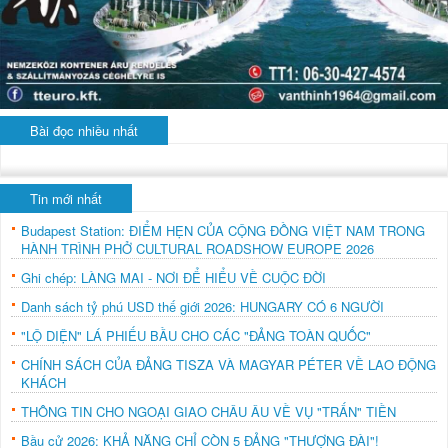
Bài đọc nhiều nhất
Tin mới nhất
Budapest Station: ĐIỂM HẸN CỦA CỘNG ĐỒNG VIỆT NAM TRONG
HÀNH TRÌNH PHỞ CULTURAL ROADSHOW EUROPE 2026
Ghi chép: LÀNG MAI - NƠI ĐỂ HIỂU VỀ CUỘC ĐỜI
Danh sách tỷ phú USD thế giới 2026: HUNGARY CÓ 6 NGƯỜI
"LỘ DIỆN" LÁ PHIẾU BẦU CHO CÁC "ĐẢNG TOÀN QUỐC"
CHÍNH SÁCH CỦA ĐẢNG TISZA VÀ MAGYAR PÉTER VỀ LAO ĐỘNG
KHÁCH
THÔNG TIN CHO NGOẠI GIAO CHÂU ÂU VỀ VỤ "TRẤN" TIỀN
Bầu cử 2026: KHẢ NĂNG CHỈ CÒN 5 ĐẢNG "THƯỢNG ĐÀI"!