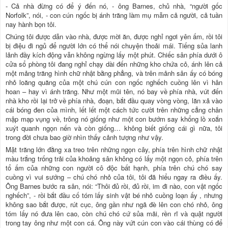
- Cả nhà đừng có để ý đến nó, - ông Barnes, chủ nhà, “người gốc
Norfolk”, nói, - con cún ngốc bị ánh trăng làm mụ mẫm cả người, cả tuần
nay hành bọn tôi.
Chúng tôi được dẫn vào nhà, được mời ăn, được nghỉ ngơi yên ấm, rồi tôi
bị điệu đi ngủ để người lớn có thể nói chuyện thoải mái. Tiếng sủa lanh
lảnh đầy kích động vẫn không ngừng lấy một phút. Chiếc sân phía dưới ô
cửa sổ phòng tôi đang nghỉ chạy dài đến những kho chứa cỏ, ánh lên cả
một mảng trăng hình chữ nhật bằng phẳng, và trên mảnh sân ấy có bóng
nhỏ loăng quăng của một chú cún con ngốc nghếch cuồng lên vì hân
hoan – hay vì ánh trăng. Như một mũi tên, nó bay về phía nhà, vút đến
nhà kho rồi lại trở về phía nhà, đoạn, bắt đầu quay vòng vòng, lăn xả vào
cái bóng đen của mình, lết lết một cách tức cười trên những cẳng chân
mập mạp vụng về, trông nó giống như một con bướm say khổng lồ xoắn
xuýt quanh ngọn nến và còn giống… không biết giống cái gì nữa, tôi
trong đời chưa bao giờ nhìn thấy cảnh tượng như vậy.
Mặt trăng lớn đằng xa treo trên những ngọn cây, phía trên hình chữ nhật
màu trắng trống trải của khoảng sân không có lấy một ngọn cỏ, phía trên
tổ ấm của những con người cô độc bất hạnh, phía trên chú chó say
cuồng vì vui sướng – chú chó nhỏ của tôi, tôi đã hiểu ngay ra điều ấy.
Ông Barnes bước ra sân, nói: “Thôi đủ rồi, đủ rồi, im đi nào, con vật ngốc
nghếch”, - rồi bắt đầu cố tóm lấy sinh vật bé nhỏ cuồng loạn ấy , nhưng
không sao bắt được, rút cục, ông gần như ngã đè lên con chó nhỏ, ông
tóm lấy nó đưa lên cao, còn chú chó cứ sủa mãi, rền rĩ và quật người
trong tay ông như một con cá. Ông này vứt cún con vào cái thùng có để