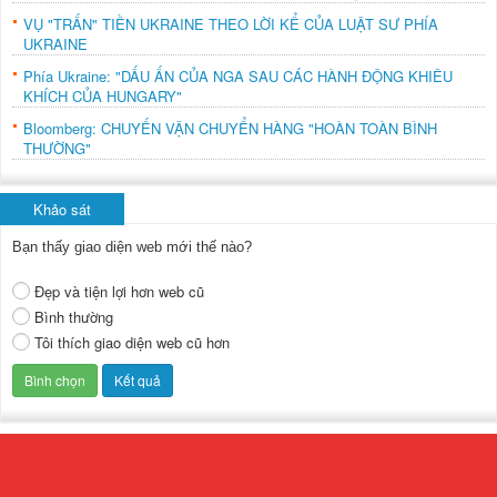
VỤ "TRẤN" TIỀN UKRAINE THEO LỜI KỂ CỦA LUẬT SƯ PHÍA
UKRAINE
Phía Ukraine: "DẤU ẤN CỦA NGA SAU CÁC HÀNH ĐỘNG KHIÊU
KHÍCH CỦA HUNGARY"
Bloomberg: CHUYẾN VẬN CHUYỂN HÀNG "HOÀN TOÀN BÌNH
THƯỜNG"
Khảo sát
Bạn thấy giao diện web mới thế nào?
Đẹp và tiện lợi hơn web cũ
Bình thường
Tôi thích giao diện web cũ hơn