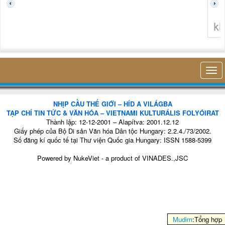
không 
NHỊP CẦU THẾ GIỚI – HÍD A VILÁGBA
TẠP CHÍ TIN TỨC & VĂN HÓA – VIETNAMI KULTURÁLIS FOLYÓIRAT
Thành lập: 12-12-2001 – Alapítva: 2001.12.12
Giấy phép của Bộ Di sản Văn hóa Dân tộc Hungary: 2.2.4./73/2002.
Số đăng kí quốc tế tại Thư viện Quốc gia Hungary: ISSN 1588-5399
Powered by
NukeViet
- a product of
VINADES.,JSC
Mudim
:Tổng hợp