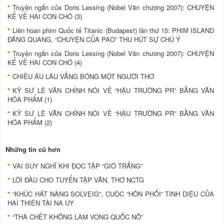
Truyện ngắn của Doris Lessing (Nobel Văn chương 2007): CHUYỆN
KỂ VỀ HAI CON CHÓ (3)
Liên hoan phim Quốc tế Titanic (Budapest) lần thứ 15: PHIM ISLAND
ĐĂNG QUANG, “CHUYỆN CỦA PAO” THU HÚT SỰ CHÚ Ý
Truyện ngắn của Doris Lessing (Nobel Văn chương 2007): CHUYỆN
KỂ VỀ HAI CON CHÓ (4)
CHIỀU ÂU LÂU VẮNG BÓNG MỘT NGƯỜI THƠ
KỸ SƯ LÊ VĂN CHÍNH NÓI VỀ “HẬU TRƯỜNG PR” BẰNG VĂN
HÓA PHẨM (1)
KỸ SƯ LÊ VĂN CHÍNH NÓI VỀ “HẬU TRƯỜNG PR” BẰNG VĂN
HÓA PHẨM (2)
Những tin cũ hơn
VÀI SUY NGHĨ KHI ĐỌC TẬP “GIÓ TRẮNG”
LỜI ĐẦU CHO TUYỂN TẬP VĂN, THƠ NCTG
“KHÚC HÁT NÀNG SOLVEIG”, CUỘC “HÔN PHỐI” TINH DIỆU CỦA
HAI THIÊN TÀI NA UY
“THÀ CHẾT KHÔNG LÀM VONG QUỐC NÔ”