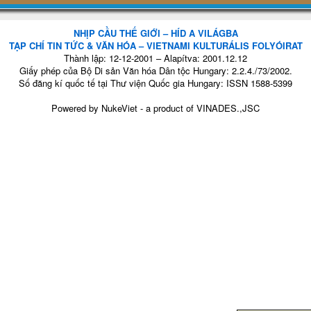
NHỊP CẦU THẾ GIỚI – HÍD A VILÁGBA
TẠP CHÍ TIN TỨC & VĂN HÓA – VIETNAMI KULTURÁLIS FOLYÓIRAT
Thành lập: 12-12-2001 – Alapítva: 2001.12.12
Giấy phép của Bộ Di sản Văn hóa Dân tộc Hungary: 2.2.4./73/2002.
Số đăng kí quốc tế tại Thư viện Quốc gia Hungary: ISSN 1588-5399
Powered by
NukeViet
- a product of
VINADES.,JSC