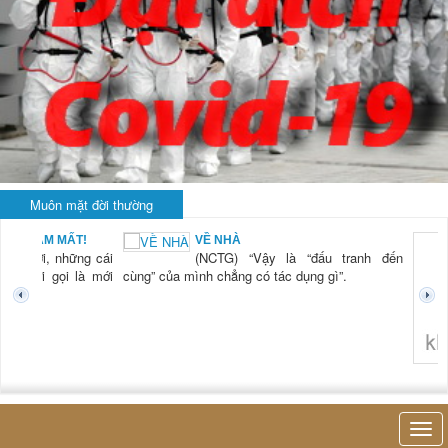
Muôn mặt đời thường
BẠN NAM MẤT!
VỀ NHÀ
TG) “Xời, những cái
(NCTG) “Vậy là “đấu tranh đến
tươi mới gọi là mới
cùng” của mình chẳng có tác dụng gì”.
không 