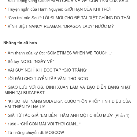
Sau Tượng vàng Oscar: ĐIỀU CHƯA KỂ VỀ “CON TRAI CỦA SAUL”
Truyện ngắn của Hạnh Nguyên: GIỚI HẠN CỦA KHÍ TRỜI
“Con trai của Saul”: LỐI ĐI MỚI CHO ĐỀ TÀI DIỆT CHỦNG DO THÁI
VĨNH BIỆT NANCY REAGAN, “DRAGON LADY” NƯỚC MỸ
Những tin cũ hơn
Âm thanh của ký ức: “SOMETIMES WHEN WE TOUCH...”
Sổ tay NCTG: “NGÀY VỀ”
VÀI SUY NGHĨ KHI ĐỌC TẬP “GIÓ TRẮNG”
LỜI ĐẦU CHO TUYỂN TẬP VĂN, THƠ NCTG
GIAO LƯU VỚI GS. ĐINH XUÂN LÂM VÀ ĐẠO DIỄN ĐẶNG NHẬT
MINH TẠI BUDAPEST
“KHÚC HÁT NÀNG SOLVEIG”, CUỘC “HÔN PHỐI” TINH DIỆU CỦA
HAI THIÊN TÀI NA UY
GIÃ TỪ TÁC GIẢ “EM ĐẾN THĂM ANH MỘT CHIỀU MƯA” (Phần 1)
1956 - “CHỈ CÒN MÃI VỚI THỜI GIAN...”
Từ những chuyến đi: MOSCOW