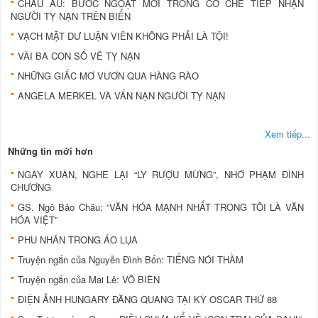
CHÂU ÂU: BƯỚC NGOẶT MỚI TRONG CƠ CHẾ TIẾP NHẬN
NGƯỜI TỴ NẠN TRÊN BIỂN
VẠCH MẶT DƯ LUẬN VIÊN KHÔNG PHẢI LÀ TỘI!
VÀI BA CON SỐ VỀ TỴ NẠN
NHỮNG GIẤC MƠ VƯƠN QUA HÀNG RÀO
ANGELA MERKEL VÀ VẤN NẠN NGƯỜI TỴ NẠN
Xem tiếp...
Những tin mới hơn
NGÀY XUÂN, NGHE LẠI “LY RƯỢU MỪNG”, NHỚ PHẠM ĐÌNH
CHƯƠNG
GS. Ngô Bảo Châu: “VĂN HÓA MẠNH NHẤT TRONG TÔI LÀ VĂN
HÓA VIỆT”
PHU NHÂN TRONG ÁO LỤA
Truyện ngắn của Nguyễn Đình Bổn: TIẾNG NÓI THẦM
Truyện ngắn của Mai Lê: VÔ BIÊN
ĐIỆN ẢNH HUNGARY ĐĂNG QUANG TẠI KỲ OSCAR THỨ 88