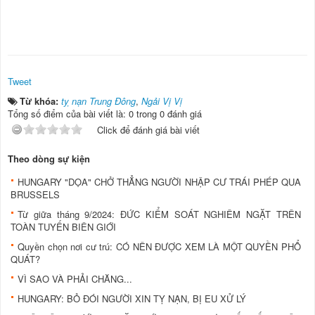
Tweet
Từ khóa:
tỵ nạn Trung Đông
,
Ngải Vị Vị
Tổng số điểm của bài viết là: 0 trong 0 đánh giá
Click để đánh giá bài viết
Theo dòng sự kiện
HUNGARY "DỌA" CHỞ THẲNG NGƯỜI NHẬP CƯ TRÁI PHÉP QUA
BRUSSELS
Từ giữa tháng 9/2024: ĐỨC KIỂM SOÁT NGHIÊM NGẶT TRÊN
TOÀN TUYẾN BIÊN GIỚI
Quyền chọn nơi cư trú: CÓ NÊN ĐƯỢC XEM LÀ MỘT QUYỀN PHỔ
QUÁT?
VÌ SAO VÀ PHẢI CHĂNG...
HUNGARY: BỎ ĐÓI NGƯỜI XIN TỴ NẠN, BỊ EU XỬ LÝ