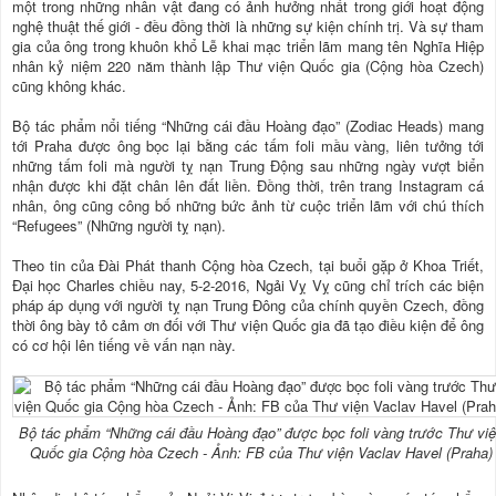
một trong những nhân vật đang có ảnh hưởng nhất trong giới hoạt động
nghệ thuật thế giới - đều đồng thời là những sự kiện chính trị. Và sự tham
gia của ông trong khuôn khổ Lễ khai mạc triển lãm mang tên Nghĩa Hiệp
nhân kỷ niệm 220 năm thành lập Thư viện Quốc gia (Cộng hòa Czech)
cũng không khác.
Bộ tác phẩm nổi tiếng “Những cái đầu Hoàng đạo” (Zodiac Heads) mang
tới Praha được ông bọc lại bằng các tấm foli mầu vàng, liên tưởng tới
những tấm foli mà người tỵ nạn Trung Động sau những ngày vượt biển
nhận được khi đặt chân lên đất liền. Đồng thời, trên trang Instagram cá
nhân, ông cũng công bố những bức ảnh từ cuộc triển lãm với chú thích
“Refugees” (Những người tỵ nạn).
Theo tin của Đài Phát thanh Cộng hòa Czech, tại buổi gặp ở Khoa Triết,
Đại học Charles chiều nay, 5-2-2016, Ngải Vỵ Vỵ cũng chỉ trích các biện
pháp áp dụng với người tỵ nạn Trung Đông của chính quyền Czech, đồng
thời ông bày tỏ cảm ơn đối với Thư viện Quốc gia đã tạo điều kiện để ông
có cơ hội lên tiếng về vấn nạn này.
Bộ tác phẩm “Những cái đầu Hoàng đạo” được bọc foli vàng trước Thư vi
Quốc gia Cộng hòa Czech - Ảnh: FB của Thư viện Vaclav Havel (Praha)