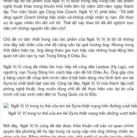
Nhân dịp bộ tác phẩm của Ngải Vị Vị được trưng bày cùng các tác phẩm
nghệ thuật khác trong khuôn khổ triển lãm kỷ niệm 220 năm ngày thành
lập Thư viện Quốc gia Cộng hòa Czech, Ngải Vị Vị phát biểu: “
Tôi biết
rằng người Czech không tiếp nhận và không chấp nhận tỵ nạn. Đó thực
sự là ngạc nhiên lớn đối với tôi. Thái độ này theo tôi đã đối nghịch trực
tiếp với những nguyên tắc dân chủ
”.
Chủ đề cơ bản nhất trong các tác phẩm của Ngải Vị Vị là lột tả những
che đậy bất nhân của chế độ cộng sản tại quê hương ông. Nhưng trong
thời điểm hiện tại, ông đang tham gia trực tiếp vào những hoạt động liên
quan tới vấn nạn tỵ nạn Trung Đông ở Châu Âu.
Ngải Vị Vị cũng đã nhiều lần trực tiếp tới vùng đảo Lesbos (Hy Lạp), nơi
người tỵ nạn Trung Đông tìm cách tiếp cận để tới Châu Âu. Ông gây chú
ý bằng cách để chụp ảnh mình nằm ở bãi biển đúng như hình ảnh em bé
Syria bị chết đuối dạt vào bờ. Cũng tại đây, Ngải Vị Vị vừa thành lập một
phòng nghệ thuật, ông muốn dùng chỗ đó để thực hiện các dự án của
mình với các sinh viên đến từ Trung Quốc và từ Đức.
Ngải Vị Vị trong tư thế của em bé Syria thiệt mạng trên đường vượt biển
Mới đây, Ngải Vị Vị cũng đã đạt được thỏa thuận với các cơ quan chính
quyền địa phương để họ tập trung và cung cấp cho ông những chiếc áo
phao cứu trợ. Bằng những áo phao này, nhà nghệ sĩ muốn tạo tác phẩm