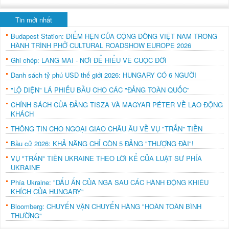
Tin mới nhất
Budapest Station: ĐIỂM HẸN CỦA CỘNG ĐỒNG VIỆT NAM TRONG
HÀNH TRÌNH PHỞ CULTURAL ROADSHOW EUROPE 2026
Ghi chép: LÀNG MAI - NƠI ĐỂ HIỂU VỀ CUỘC ĐỜI
Danh sách tỷ phú USD thế giới 2026: HUNGARY CÓ 6 NGƯỜI
"LỘ DIỆN" LÁ PHIẾU BẦU CHO CÁC "ĐẢNG TOÀN QUỐC"
CHÍNH SÁCH CỦA ĐẢNG TISZA VÀ MAGYAR PÉTER VỀ LAO ĐỘNG
KHÁCH
THÔNG TIN CHO NGOẠI GIAO CHÂU ÂU VỀ VỤ "TRẤN" TIỀN
Bầu cử 2026: KHẢ NĂNG CHỈ CÒN 5 ĐẢNG "THƯỢNG ĐÀI"!
VỤ "TRẤN" TIỀN UKRAINE THEO LỜI KỂ CỦA LUẬT SƯ PHÍA
UKRAINE
Phía Ukraine: "DẤU ẤN CỦA NGA SAU CÁC HÀNH ĐỘNG KHIÊU
KHÍCH CỦA HUNGARY"
Bloomberg: CHUYẾN VẬN CHUYỂN HÀNG "HOÀN TOÀN BÌNH
THƯỜNG"