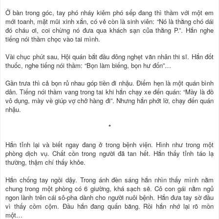
Ở bàn trong góc, tay phó nháy kiêm phó sếp đang thì thầm với một em
mới toanh, mặt mũi xinh xắn, có vẻ còn là sinh viên: “Nó là thằng chó dái
đó cháu ơi, coi chừng nó đưa qua khách sạn của thằng P.”. Hắn nghe
tiếng nói thầm chọc vào tai mình.
Vài chục phút sau, Hội quán bắt đầu đông nghẹt văn nhân thi sĩ. Hắn đốt
thuốc, nghe tiếng nói thầm: “Bọn làm biếng, bọn hư đốn”…
Gần trưa thì cả bọn rủ nhau góp tiền đi nhậu. Điểm hẹn là một quán bình
dân. Tiếng nói thầm vang trong tai khi hắn chạy xe đến quán: “Mày là đồ
vô dụng, mày về giúp vợ chở hàng đi”. Nhưng hắn phớt lờ, chạy đến quán
nhậu.
*
Hắn tỉnh lại và biết ngay đang ở trong bệnh viện. Hình như trong một
phòng dịch vụ. Chất cồn trong người đã tan hết. Hắn thấy tỉnh táo lạ
thường, thậm chí thấy khỏe.
Hắn chống tay ngồi dậy. Trong ánh đèn sáng hắn nhìn thấy mình nằm
chung trong một phòng có 6 giường, khá sạch sẽ. Cô con gái nằm ngủ
ngon lành trên cái sô-pha dành cho người nuôi bệnh. Hắn đưa tay sờ đầu
vì thấy cồm cộm. Đầu hắn đang quấn băng. Rồi hắn nhớ lại rõ mồn
một…