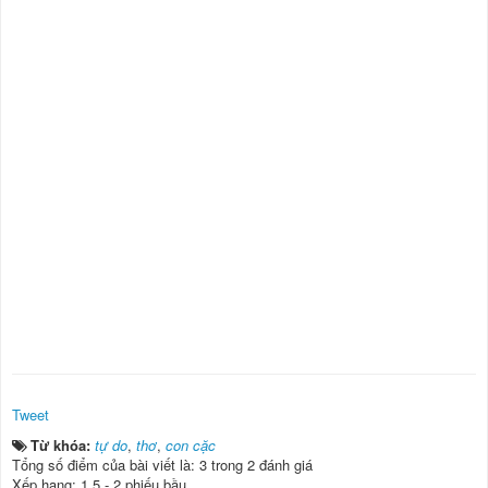
Tweet
Từ khóa:
tự do
,
thơ
,
con cặc
Tổng số điểm của bài viết là: 3 trong 2 đánh giá
Xếp hạng:
1.5
-
2
phiếu bầu