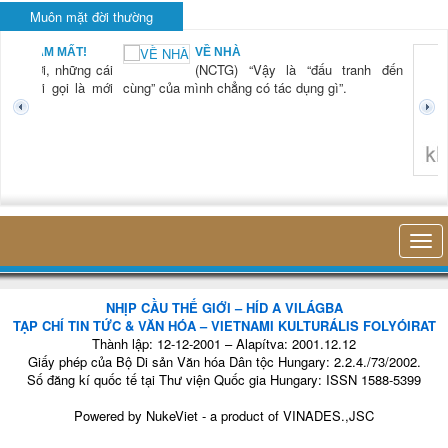
Muôn mặt đời thường
BẠN NAM MẤT!
VỀ NHÀ
TG) “Xời, những cái
(NCTG) “Vậy là “đấu tranh đến
tươi mới gọi là mới
cùng” của mình chẳng có tác dụng gì”.
không 
NHỊP CẦU THẾ GIỚI – HÍD A VILÁGBA
TẠP CHÍ TIN TỨC & VĂN HÓA – VIETNAMI KULTURÁLIS FOLYÓIRAT
Thành lập: 12-12-2001 – Alapítva: 2001.12.12
Giấy phép của Bộ Di sản Văn hóa Dân tộc Hungary: 2.2.4./73/2002.
Số đăng kí quốc tế tại Thư viện Quốc gia Hungary: ISSN 1588-5399
Powered by
NukeViet
- a product of
VINADES.,JSC