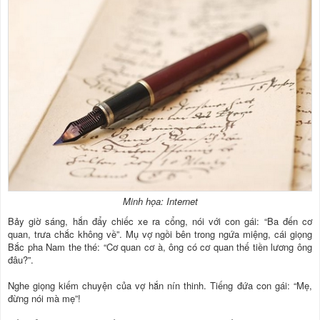
Minh họa: Internet
Bảy giờ sáng, hắn đẩy chiếc xe ra cổng, nói với con gái: “Ba đến cơ
quan, trưa chắc không về”. Mụ vợ ngồi bên trong ngứa miệng, cái giọng
Bắc pha Nam the thé: “Cơ quan cơ à, ông có cơ quan thế tiền lương ông
đâu?”.
Nghe giọng kiếm chuyện của vợ hắn nín thinh. Tiếng đứa con gái: “Mẹ,
đừng nói mà mẹ”!