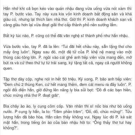
Hắn nhớ khi cả bọn kéo vào quán nhậu đang vừa uống vừa nói xàm thì
tay P. bước vào. Tay này xưa kia vốn kinh doanh bất động sản và khá
giàu có, nhưng lại thích làm nhà thơ. Giờ thì P. kinh doanh khách sạn và
càng giàu hơn lại vừa đoạt giải thơ cấp thành phố nên sướng lắm.
Bất kỳ lúc nào, P. cũng có thể đãi văn nghệ sĩ thành phố như hắn nhậu.
Vừa bước vào, tay P. đã la lên: “Tui đãi hết chầu này, sẵn tặng thơ cho
mấy ông luôn”. Ngay sau đó, một đệ tử của P. khệ nệ mang vào một
thùng các-tông lớn. P. ngồi vào cái ghế anh tiếp viên vừa mang đến, mở
bút ra và cứ theo thứ tự từ trái sang, ký tặng tất cả, ngay cả người không
quen.
Tập thơ dày cộp, nghe nói in hết 50 triệu. Ký xong, P. bảo anh tiếp viên:
“Đem chú 2 thùng Ken, cứ hết mang thêm, đem cái menu ra đây luôn”. P.
ngồi đối diện hắn, giờ đứng lên nâng ly bia sủi bọt: “Dô đi các bạn hiền,
chúc mừng nhà thơ P. đoạt giải”.
Bia chảy ào ào, ly cụng côm cốp. Văn nhân thi sĩ nốc bia như bò uống
nước. P cụng ly hắn, la to: “Trăm phần trăm”, “Dô, dô, chúc mừng!”. Tửu
lượng hắn đã bão hòa. Hắn cảm thấy không vui. Ngay lúc đó P. kề sát
mặt hắn, trong tiếng ồn ào của bàn nhậu hỏi to: “Ông thấy thơ tui hay
không?”.