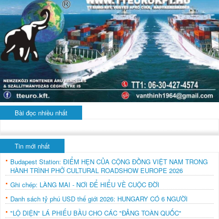
Bài đọc nhiều nhất
Tin mới nhất
Budapest Station: ĐIỂM HẸN CỦA CỘNG ĐỒNG VIỆT NAM TRONG
HÀNH TRÌNH PHỞ CULTURAL ROADSHOW EUROPE 2026
Ghi chép: LÀNG MAI - NƠI ĐỂ HIỂU VỀ CUỘC ĐỜI
Danh sách tỷ phú USD thế giới 2026: HUNGARY CÓ 6 NGƯỜI
"LỘ DIỆN" LÁ PHIẾU BẦU CHO CÁC "ĐẢNG TOÀN QUỐC"