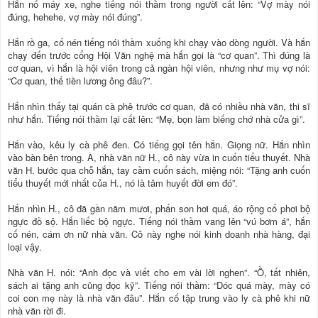
Hắn nổ máy xe, nghe tiếng nói thầm trong người cất lên: “Vợ mày nói
đúng, hehehe, vợ mày nói đúng”.
Hắn rồ ga, cố nén tiếng nói thầm xuống khi chạy vào dòng người. Và hắn
chạy đến trước cổng Hội Văn nghệ mà hắn gọi là “cơ quan”. Thì đúng là
cơ quan, vì hắn là hội viên trong cả ngàn hội viên, nhưng như mụ vợ nói:
“Cơ quan, thế tiền lương ông đâu?”.
Hắn nhìn thấy tại quán cà phê trước cơ quan, đã có nhiều nhà văn, thi sĩ
như hắn. Tiếng nói thầm lại cất lên: “Mẹ, bọn làm biếng chớ nhà cửa gì”.
Hắn vào, kêu ly cà phê đen. Có tiếng gọi tên hắn. Giọng nữ. Hắn nhìn
vào bàn bên trong. À, nhà văn nữ H., cô này vừa in cuốn tiểu thuyết. Nhà
văn H. bước qua chỗ hắn, tay cầm cuốn sách, miệng nói: “Tặng anh cuốn
tiểu thuyết mới nhất của H., nó là tâm huyết đời em đó”.
Hắn nhìn H., cô đã gần năm mươi, phấn son hơi quá, áo rộng cổ phơi bộ
ngực đồ sộ. Hắn liếc bộ ngực. Tiếng nói thầm vang lên “vú bơm á”, hắn
cố nén, cám ơn nữ nhà văn. Cô này nghe nói kinh doanh nhà hàng, đại
loại vậy.
Nhà văn H. nói: “Anh đọc và viết cho em vài lời nghen”. “Ồ, tất nhiên,
sách ai tặng anh cũng đọc kỹ”. Tiếng nói thầm: “Dóc quá mày, mày có
coi con mẹ này là nhà văn đâu”. Hắn cố tập trung vào ly cà phê khi nữ
nhà văn rời đi.