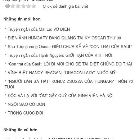
Click để đánh giá bài viết
Những tin mới hơn
Truyện ngắn của Mai Lê: VÔ BIÊN
ĐIỆN ẢNH HUNGARY ĐĂNG QUANG TẠI KỲ OSCAR THỨ 88
Sau Tượng vàng Oscar: ĐIỀU CHƯA KỂ VỀ “CON TRAI CỦA SAUL”
Truyện ngắn của Hạnh Nguyên: GIỚI HẠN CỦA KHÍ TRỜI
“Con trai của Saul”: LỐI ĐI MỚI CHO ĐỀ TÀI DIỆT CHỦNG DO THÁI
VĨNH BIỆT NANCY REAGAN, “DRAGON LADY” NƯỚC MỸ
“NGƯỜI ĐÀN BÀ HÁT” KONCZ ZSUSZA CỦA HUNGARY TRÒN 70
TUỔI
ĐỘC VÀ LẠ VỚI “ÔM” GÂY QUỸ CỦA SINH VIÊN HÀ NỘI
NGÔI SAO CÔ ĐƠN
TRONG CUỘC ĐỜI
Những tin cũ hơn