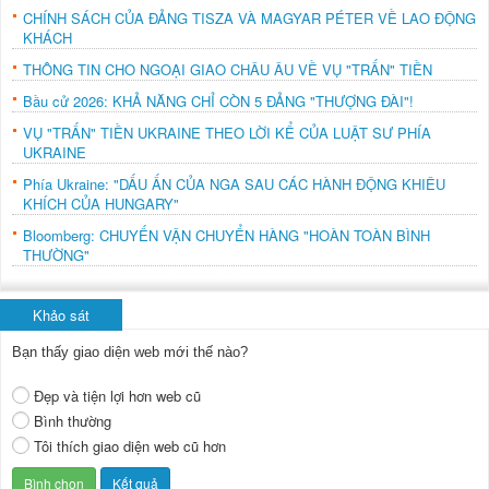
CHÍNH SÁCH CỦA ĐẢNG TISZA VÀ MAGYAR PÉTER VỀ LAO ĐỘNG
KHÁCH
THÔNG TIN CHO NGOẠI GIAO CHÂU ÂU VỀ VỤ "TRẤN" TIỀN
Bầu cử 2026: KHẢ NĂNG CHỈ CÒN 5 ĐẢNG "THƯỢNG ĐÀI"!
VỤ "TRẤN" TIỀN UKRAINE THEO LỜI KỂ CỦA LUẬT SƯ PHÍA
UKRAINE
Phía Ukraine: "DẤU ẤN CỦA NGA SAU CÁC HÀNH ĐỘNG KHIÊU
KHÍCH CỦA HUNGARY"
Bloomberg: CHUYẾN VẬN CHUYỂN HÀNG "HOÀN TOÀN BÌNH
THƯỜNG"
Khảo sát
Bạn thấy giao diện web mới thế nào?
Đẹp và tiện lợi hơn web cũ
Bình thường
Tôi thích giao diện web cũ hơn