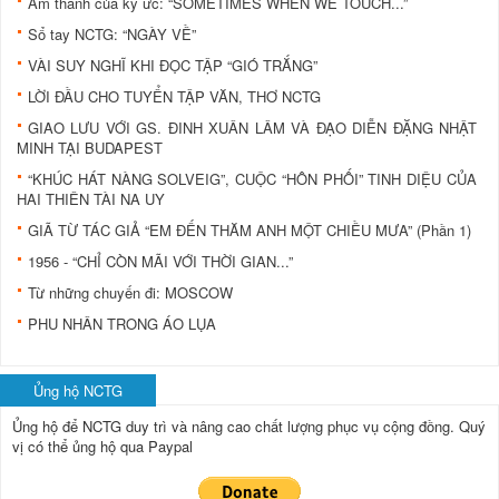
Âm thanh của ký ức: “SOMETIMES WHEN WE TOUCH...”
Sổ tay NCTG: “NGÀY VỀ”
VÀI SUY NGHĨ KHI ĐỌC TẬP “GIÓ TRẮNG”
LỜI ĐẦU CHO TUYỂN TẬP VĂN, THƠ NCTG
GIAO LƯU VỚI GS. ĐINH XUÂN LÂM VÀ ĐẠO DIỄN ĐẶNG NHẬT
MINH TẠI BUDAPEST
“KHÚC HÁT NÀNG SOLVEIG”, CUỘC “HÔN PHỐI” TINH DIỆU CỦA
HAI THIÊN TÀI NA UY
GIÃ TỪ TÁC GIẢ “EM ĐẾN THĂM ANH MỘT CHIỀU MƯA” (Phần 1)
1956 - “CHỈ CÒN MÃI VỚI THỜI GIAN...”
Từ những chuyến đi: MOSCOW
PHU NHÂN TRONG ÁO LỤA
Ủng hộ NCTG
Ủng hộ để NCTG duy trì và nâng cao chất lượng phục vụ cộng đồng.
Quý
vị có thể ủng hộ qua Paypal