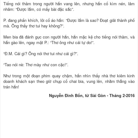
Tiếng nói thầm trong người hắn vang lên, nhưng hắn cố kìm nén, lảm
nhảm: “Được lắm, có mấy bài đặc sắc”.
P. đang phấn khích, lôi cổ áo hắn: “Được lắm là sao? Đoạt giải thành phố
mà. Ông thấy thơ tui hay không?”.
Men bia đã đánh gục con người hắn, hắn mặc kệ cho tiếng nói thầm, và
hắn gào lên, ngay mặt P.: “Thơ ông như cái tự do!”.
“Đ.M. Cái gì? Ông nói thơ tui như cái gì?”.
“Tao nói nè: Thơ mày như con cặc!”.
Như trong một đoạn phim quay chậm, hắn nhìn thấy nhà thơ kiêm kinh
doanh khách sạn theo giờ chụp cổ chai bia, vung lên, nhằm thẳng vào
trán hắn!
Nguyễn Đình Bổn, từ Sài Gòn - Tháng 2-2016