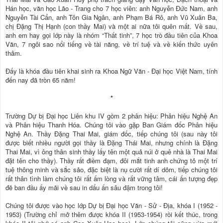
Hán học, văn học Lão - Trang cho 7 học viên: anh Nguyễn Đức Nam, anh
Nguyễn Tài Cẩn, anh Tôn Gia Ngân, anh Phạm Bá Rô, anh Vũ Xuân Ba,
chị Đặng Thị Hạnh (con thầy Mai) và một ai nữa tôi quên mất. Về sau,
anh em hay gọi lớp này là nhóm “Thất tinh”, 7 học trò đầu tiên của Khoa
Văn, 7 ngôi sao nổi tiếng về tài năng, về trí tuệ và về kiến thức uyên
thâm.
Đấy là khóa đầu tiên khai sinh ra Khoa Ngữ Văn - Đại học Việt Nam, tính
đến nay đã tròn 65 năm!
*
Trường Dự bị Đại học Liên khu IV gồm 2 phân hiệu: Phân hiệu Nghệ An
và Phân hiệu Thanh Hóa. Chúng tôi vào gặp Ban Giám đốc Phân hiệu
Nghệ An. Thầy Đặng Thai Mai, giám đốc, tiếp chúng tôi (sau này tôi
được biết nhiều người gọi thầy là Đặng Thái Mai, nhưng chính là Đặng
Thai Mai, vì ông thân sinh thầy lấy tên một quả núi ở quê nhà là Thai Mai
đặt tên cho thầy). Thầy rất điềm đạm, đôi mắt tinh anh chứng tỏ một trí
tuệ thông minh và sắc sảo, đặc biệt là nụ cười rất dí dỏm, tiếp chúng tôi
rất thân tình làm chúng tôi rất ấm lòng và rất vững tâm, cái ấn tượng đẹp
đẽ ban đầu ấy mãi về sau in dấu ấn sâu đậm trong tôi!
Chúng tôi được vào học lớp Dự bị Đại học Văn - Sử - Địa, khóa I (1952 -
1953) (Trường chỉ mở thêm được khóa II (1953-1954) rồi kết thúc, trong