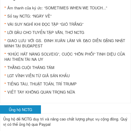
Âm thanh của ký ức: “SOMETIMES WHEN WE TOUCH...”
Sổ tay NCTG: “NGÀY VỀ”
VÀI SUY NGHĨ KHI ĐỌC TẬP “GIÓ TRẮNG”
LỜI ĐẦU CHO TUYỂN TẬP VĂN, THƠ NCTG
GIAO LƯU VỚI GS. ĐINH XUÂN LÂM VÀ ĐẠO DIỄN ĐẶNG NHẬT
MINH TẠI BUDAPEST
“KHÚC HÁT NÀNG SOLVEIG”, CUỘC “HÔN PHỐI” TINH DIỆU CỦA
HAI THIÊN TÀI NA UY
THẰNG CUỘI THÁNG TÁM
LGT VĨNH VIỄN TỪ GIÃ SÂN KHẤU
TIẾNG TÀU, THUẬT TOÁN, TRÍ TRUMP
VIẾT TAY KHÔNG QUAN TRỌNG NỮA
Ủng hộ NCTG
Ủng hộ để NCTG duy trì và nâng cao chất lượng phục vụ cộng đồng.
Quý
vị có thể ủng hộ qua Paypal