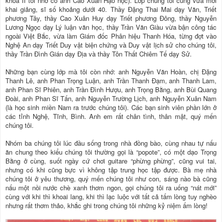
khóa II tôi nhớ có anh Cao Xuân Hạo học). Lớp chúng tôi cũng vừa mới
khai giảng, sĩ số khoảng dưới 40. Thầy Đặng Thai Mai dạy Văn, Triết
phương Tây, thầy Cao Xuân Huy dạy Triết phương Đông, thầy Nguyễn
Lương Ngọc dạy Lý luận văn học, thầy Trần Văn Giàu vừa bận công tác
ngoài Việt Bắc, vừa làm Giám đốc Phân hiệu Thanh Hóa, từng đợt vào
Nghệ An dạy Triết Duy vật biện chứng và Duy vật lịch sử cho chúng tôi,
thầy Trần Đình Gián dạy Địa và thầy Tôn Thất Chiêm Tế dạy Sử.
Những bạn cùng lớp mà tôi còn nhớ: anh Nguyễn Văn Hoàn, chị Đặng
Thanh Lê, anh Phan Trọng Luận, anh Trần Thanh Đạm, anh Thanh Lam,
anh Phan Sĩ Phiên, anh Trần Đình Hượu, anh Trọng Bằng, anh Bùi Quang
Đoài, anh Phan Sĩ Tấn, anh Nguyễn Trường Lịch, anh Nguyễn Xuân Nam
(là học sinh miền Nam ra trước chúng tôi). Các bạn sinh viên phần lớn ở
các tỉnh Nghệ, Tĩnh, Bình. Anh em rất chân tình, thân mật, quý mến
chúng tôi.
Nhóm ba chúng tôi lúc đầu sống trong nhà đồng bào, cùng nhau tự nấu
ăn chung theo kiểu chúng tôi thường gọi là “popote”, có một dạo Trọng
Bằng ở cùng, suốt ngày cứ chơi guitare “phừng phừng”, cũng vui tai,
nhưng có khi cũng bực vì không tập trung học tập được. Bà mẹ nhà
chúng tôi ở yêu thương, quý mến chúng tôi như con, sáng nào bà cũng
nấu một nồi nước chè xanh thơm ngon, gọi chúng tôi ra uống “nát mới”
cùng với khi thì khoai lang, khi thì lạc luộc với tất cả tấm lòng tuy nghèo
nhưng rất thơm thảo, khắc ghi trong chúng tôi những kỷ niệm ấm lòng!