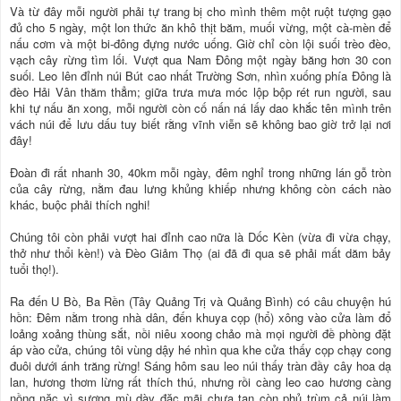
Và từ đây mỗi người phải tự trang bị cho mình thêm một ruột tượng gạo
đủ cho 5 ngày, một lon thức ăn khô thịt băm, muối vừng, một cà-mèn để
nấu cơm và một bi-đông đựng nước uống. Giờ chỉ còn lội suối trèo đèo,
vạch cây rừng tìm lối. Vượt qua Nam Đông một ngày băng hơn 30 con
suối. Leo lên đỉnh núi Bút cao nhất Trường Sơn, nhìn xuống phía Đông là
đèo Hải Vân thăm thẳm; giữa trưa mưa móc lộp bộp rét run người, sau
khi tự nấu ăn xong, mỗi người còn cố nấn ná lấy dao khắc tên mình trên
vách núi để lưu dấu tuy biết rằng vĩnh viễn sẽ không bao giờ trở lại nơi
đây!
Đoàn đi rất nhanh 30, 40km mỗi ngày, đêm nghỉ trong những lán gỗ tròn
của cây rừng, nằm đau lưng khủng khiếp nhưng không còn cách nào
khác, buộc phải thích nghi!
Chúng tôi còn phải vượt hai đỉnh cao nữa là Dốc Kèn (vừa đi vừa chạy,
thở như thổi kèn!) và Đèo Giảm Thọ (ai đã đi qua sẽ phải mất dăm bảy
tuổi thọ!).
Ra đến U Bò, Ba Rền (Tây Quảng Trị và Quảng Bình) có câu chuyện hú
hồn: Đêm nằm trong nhà dân, đến khuya cọp (hổ) xông vào cửa làm đổ
loảng xoảng thùng sắt, nồi niêu xoong chảo mà mọi người đề phòng đặt
áp vào cửa, chúng tôi vùng dậy hé nhìn qua khe cửa thấy cọp chạy cong
đuôi dưới ánh trăng rừng! Sáng hôm sau leo núi thấy tràn đầy cây hoa dạ
lan, hương thơm lừng rất thích thú, nhưng rồi càng leo cao hương càng
nồng nặc vì sương mù dày đặc mãi chưa tan còn phủ trùm cả núi làm