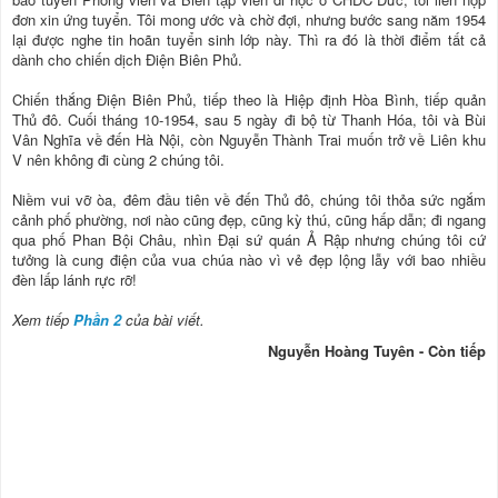
đơn xin ứng tuyển. Tôi mong ước và chờ đợi, nhưng bước sang năm 1954
lại được nghe tin hoãn tuyển sinh lớp này. Thì ra đó là thời điểm tất cả
dành cho chiến dịch Điện Biên Phủ.
Chiến thắng Điện Biên Phủ, tiếp theo là Hiệp định Hòa Bình, tiếp quản
Thủ đô. Cuối tháng 10-1954, sau 5 ngày đi bộ từ Thanh Hóa, tôi và Bùi
Vân Nghĩa về đến Hà Nội, còn Nguyễn Thành Trai muốn trở về Liên khu
V nên không đi cùng 2 chúng tôi.
Niềm vui vỡ òa, đêm đầu tiên về đến Thủ đô, chúng tôi thỏa sức ngắm
cảnh phố phường, nơi nào cũng đẹp, cũng kỳ thú, cũng hấp dẫn; đi ngang
qua phố Phan Bội Châu, nhìn Đại sứ quán Ả Rập nhưng chúng tôi cứ
tưởng là cung điện của vua chúa nào vì vẻ đẹp lộng lẫy với bao nhiều
đèn lấp lánh rực rỡ!
Xem tiếp
Phần 2
của bài viết.
Nguyễn Hoàng Tuyên - Còn tiếp