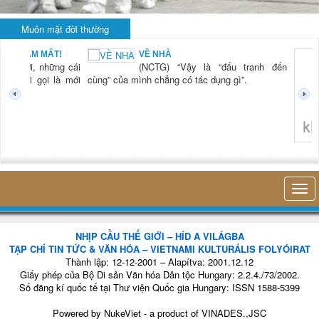
Muôn mặt đời thường
KHI RỬA BÁT CHỈ
đấu tranh đến
LÀ... RỬA BÁT
(NCTG) “Lần đầu
g gì”.
tiên tôi thấy hơi
thở của mình, sự
hiện diện của mình
trong cái công việc
nhỏ bé đó mà
không thu
không nghĩ tới bất kỳ điều gì khác. Thật là vi...
khảo sát
cứu thị tr
NHỊP CẦU THẾ GIỚI – HÍD A VILÁGBA
TẠP CHÍ TIN TỨC & VĂN HÓA – VIETNAMI KULTURÁLIS FOLYÓIRAT
Thành lập: 12-12-2001 – Alapítva: 2001.12.12
Giấy phép của Bộ Di sản Văn hóa Dân tộc Hungary: 2.2.4./73/2002.
Số đăng kí quốc tế tại Thư viện Quốc gia Hungary: ISSN 1588-5399
Powered by
NukeViet
- a product of
VINADES.,JSC