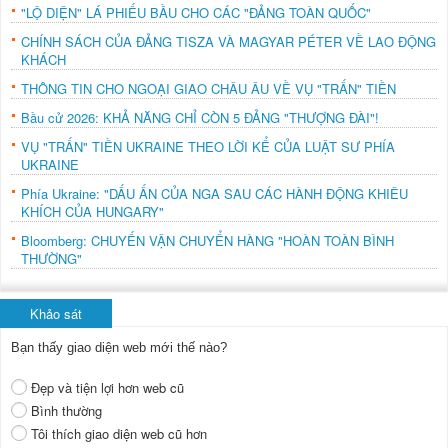
"LỘ DIỆN" LÁ PHIẾU BẦU CHO CÁC "ĐẢNG TOÀN QUỐC"
CHÍNH SÁCH CỦA ĐẢNG TISZA VÀ MAGYAR PÉTER VỀ LAO ĐỘNG
KHÁCH
THÔNG TIN CHO NGOẠI GIAO CHÂU ÂU VỀ VỤ "TRẤN" TIỀN
Bầu cử 2026: KHẢ NĂNG CHỈ CÒN 5 ĐẢNG "THƯỢNG ĐÀI"!
VỤ "TRẤN" TIỀN UKRAINE THEO LỜI KỂ CỦA LUẬT SƯ PHÍA
UKRAINE
Phía Ukraine: "DẤU ẤN CỦA NGA SAU CÁC HÀNH ĐỘNG KHIÊU
KHÍCH CỦA HUNGARY"
Bloomberg: CHUYẾN VẬN CHUYỂN HÀNG "HOÀN TOÀN BÌNH
THƯỜNG"
Khảo sát
Bạn thấy giao diện web mới thế nào?
Đẹp và tiện lợi hơn web cũ
Bình thường
Tôi thích giao diện web cũ hơn