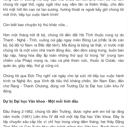
chúng tôi ngạt thở, ngây ngất như say nằm lăn ra thiêm thiếp, cho đến
khi mặt trời lên cao rọi tan sương, hương thoát ra ngoài bấy giờ chúng tôi
mới tỉnh, tiếp tục cuộc hành trình!
Còn biết bao chuyện kỳ thú khác nữa…
Hơn một tháng trời đi bộ, chúng tôi đến đất Hà Tĩnh thuộc vùng tự do
Thanh - Nghệ - Tĩnh, xuống núi gặp ngay miền Bồng Lai (chắc là do cán
bộ, bộ đội từ Nam ra Bắc đặt tên!). Mà đúng là bồng lai thật, vì trước mặt
chúng tôi là một xóm nhà tranh đông đúc, đèn đóm sáng trưng, buôn bán
tấp nập, hàng hóa đầy ắp toàn những thứ quý từ trong “tề” (vùng tạm
chiếm của Pháp) mang ra, nào cà phê thơm nức, thuốc lá Cotab, nào
quần áo, giày dép, thứ gì cũng có.
Chúng tôi qua Đức Thọ nghỉ vài ngày cho lại sức rồi tiếp tục cuộc hành
trình ra Nghệ An, qua Vinh đã tiêu thổ kháng chiến, lên Nam Đàn, đến
chợ Rạng - Thanh Chương, đúng nơi Trường Dự bị Đại học Liên khu IV
đóng.
Dự bị Đại học Văn khoa - Một mối tình đầu
Đầu tháng 2-1952, chúng tôi đến Trường, được nghe anh em kể lại rằng
năm trước (1951) Liên khu IV đã mở một lớp Đại học Văn khoa. Đây là
lớp chuyên sâu cấp tốc vì chỉ học trong vòng dăm tháng, hai thầy Đặng
Thai Mai và Cao Xuân Huy phụ trách giảng dạy Văn học, Bạch thoại và