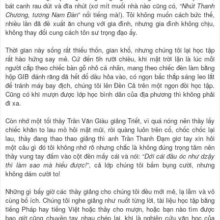
bát canh rau dút và đĩa nhút (xơ mít muối nhà nào cũng có, “
Nhút Thanh
Chương, tương Nam Đàn
” nổi tiếng mà!). Tôi không muốn cách bức thế,
nhiều lần đã đề xuất ăn chung với gia đình, nhưng gia đình không chịu,
không thay đổi cung cách tôn sư trọng đạo ấy.
Thời gian này sống rất thiếu thốn, gian khổ, nhưng chúng tôi lại học tập
rất hào hứng say mê. Cứ đến 5h rưỡi chiều, khi mặt trời lặn là lúc mỗi
người cắp theo chiếc bàn gỗ nhỏ cá nhân, mang theo chiếc đèn làm bằng
hộp GIB đánh răng đã hết đổ dầu hỏa vào, có ngọn bấc thắp sáng leo lắt
để tránh máy bay địch, chúng tôi lên Đền Cả trên một ngọn đồi học tập.
Cũng có khi mượn được lớp học bình dân của địa phương thì không phải
đi xa.
Còn nhớ một tối thầy Trần Văn Giàu giảng Triết, vì quá nóng nên thầy lấy
chiếc khăn to lau mồ hôi mặt mũi, rồi quàng luôn trên cổ, chốc chốc lại
lau, thầy đang thao thao giảng thì anh Trần Thanh Đạm giơ tay xin hỏi
một câu gì đó tôi không nhớ rõ nhưng chắc là không đúng trọng tâm nên
thầy vung tay đấm vào cột đền mấy cái và nói: “
Dới cái đầu óc như dzậy
thì làm sao mà hiểu được!
”, cả lớp chúng tôi bấm bụng cười, nhưng
không dám cười to!
Những gì bấy giờ các thầy giảng cho chúng tôi đều mới mẻ, lạ lẫm và vô
cùng bổ ích. Chúng tôi nghe giảng như nuốt từng lời, tài liệu học tập bằng
tiếng Pháp hay tiếng Việt hoặc thầy cho mượn, hoặc bạn nào tìm được
bao giờ cũng chuyền tay nhau chép lại, khi là nghiên cứu văn học của