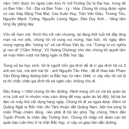
năm 1951 được tin ngoài Liên khu IV mở Trường Dự bị Đại học, trong đó
có Ban Văn - Sử - Địa và Ban Toán - Lý - Hóa. Chúng tôi cũng được nghe
có các thầy Đặng Thai Mai, Cao Xuân Huy, Trần Văn Giàu, Trương Tửu,
Nguyễn Mạnh Tường, Nguyễn Lương Ngọc, Đào Duy Anh… tiếng tăm
lừng lẫy giảng dạy.
Vốn rất ham mê, thích thú với văn chương, lại đang thời tuổi trẻ đầy lãng
mạn và mơ ước, chúng tôi vô cùng vui mừng, háo hức, rồi ngày đêm
mong ngóng đến “tương tư” về cái Khoa Văn ấy, mà “
Tương tư có nghĩa
gì non ải
” (“Cảm thông”, Vũ Hoàng Chương) cho nên chúng tôi quyết tâm
sẽ mạo hiểm vượt núi băng ngàn ra Bắc học tập.
Trong số ba học sinh, tôi là người trốn gia đình để đi vì gia đình tôi có 2
anh em trai, mà anh trai tôi - anh Nguyễn Tấn Hòe - đã đi theo bác Phạm
Văn Đồng bằng đường biển ra Bắc học từ năm 1948, vì vậy nếu tôi nói lộ
ra thì chắc chắn gia đình tôi sẽ ngăn cản, không cho đi.
Đầu tháng 1-1952 chúng tôi lên đường. Hành trang chỉ có vài bộ quần áo
xi-ta (vải sợi to nhuộm màu xám dùng để may quần áo bộ đội), bộ bà ba
đen và mấy thứ vật dụng hàng ngày. Chúng tôi đi xe ngựa được 30km từ
Quảng Ngãi ra Bến Ván (An Tân) thuộc đất Quảng Nam, bên kia sông là
miền Pháp chiếm đóng, nên phải đi bộ lên phía Tây chừng 70km đến
Tuyên Phước là chân dãy Trường Sơn. Chúng tôi nhập với đoàn cán bộ
quân báo Liên khu V ra Việt Bắc họp, vì vậy có giao liên dẫn đường.