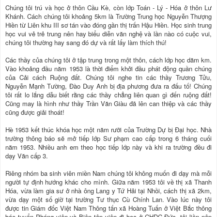
Chúng tôi trú và học ở thôn Cầu Kè, còn lớp Toán - Lý - Hóa ở thôn Lư
Khánh. Cách chúng tôi khoảng 5km là Trường Trung học Nguyễn Thượng
Hiền từ Liên khu III sơ tán vào đóng gần thị trấn Hậu Hiền. Học sinh trung
học vui vẻ trẻ trung nên hay biểu diễn văn nghệ và lần nào có cuộc vui,
chúng tôi thường hay sang đó dự và rất lấy làm thích thú!
Các thầy của chúng tôi ở tập trung trong một thôn, cách lớp học dăm km.
Vào khoảng đầu năm 1953 là thời điểm khởi đầu phát động quần chúng
của Cải cách Ruộng đất. Chúng tôi nghe tin các thầy Trương Tửu,
Nguyễn Mạnh Tường, Đào Duy Anh bị địa phương đưa ra đấu tố! Chúng
tôi rất lo lắng dẫu biết rằng các thầy chẳng liên quan gì đến ruộng đất!
Cũng may là hình như thầy Trần Văn Giàu đã lên can thiệp và các thầy
cũng được giải thoát!
Hè 1953 kết thúc khóa học một năm rưỡi của Trường Dự bị Đại học. Nhà
trường thông báo sẽ mở tiếp lớp Sư phạm cao cấp trong 6 tháng cuối
năm 1953. Nhiều anh em theo học tiếp lớp này và khi ra trường đều đi
dạy Văn cấp 3.
Riêng nhóm ba sinh viên miền Nam chúng tôi không muốn đi dạy mà mỗi
người tự định hướng khác cho mình. Giữa năm 1953 tôi về thị xã Thanh
Hóa, vừa làm gia sư ở nhà ông Lang y Tứ Hải tại Nhồi, cách thị xã 2km,
vừa dạy một số giờ tại trường Tư thục Cù Chính Lan. Vào lúc này tôi
được tin Giám đốc Việt Nam Thông tấn xã Hoàng Tuấn ở Việt Bắc thông
báo tuyển Phóng viên và Biên tập viên đi học ở CHDC Đức, tôi liền nộp