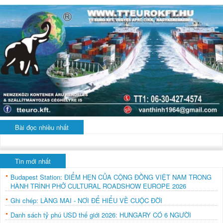
Bài đọc nhiều nhất
Tin mới nhất
Budapest Station: ĐIỂM HẸN CỦA CỘNG ĐỒNG VIỆT NAM TRONG
HÀNH TRÌNH PHỞ CULTURAL ROADSHOW EUROPE 2026
Ghi chép: LÀNG MAI - NƠI ĐỂ HIỂU VỀ CUỘC ĐỜI
Danh sách tỷ phú USD thế giới 2026: HUNGARY CÓ 6 NGƯỜI