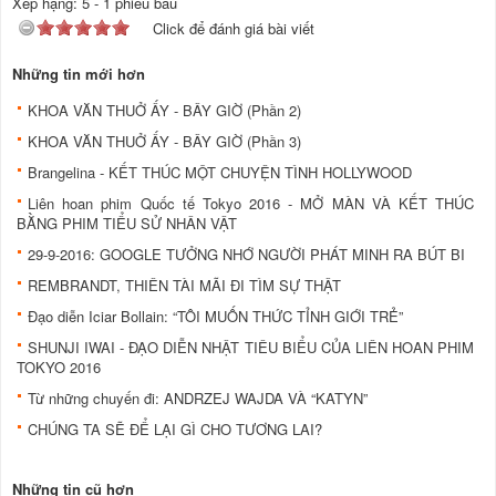
Xếp hạng:
5
-
1
phiếu bầu
Click để đánh giá bài viết
Những tin mới hơn
KHOA VĂN THUỞ ẤY - BÂY GIỜ (Phần 2)
KHOA VĂN THUỞ ẤY - BÂY GIỜ (Phần 3)
Brangelina - KẾT THÚC MỘT CHUYỆN TÌNH HOLLYWOOD
Liên hoan phim Quốc tế Tokyo 2016 - MỞ MÀN VÀ KẾT THÚC
BẰNG PHIM TIỂU SỬ NHÂN VẬT
29-9-2016: GOOGLE TƯỞNG NHỚ NGƯỜI PHÁT MINH RA BÚT BI
REMBRANDT, THIÊN TÀI MÃI ĐI TÌM SỰ THẬT
Đạo diễn Iciar Bollain: “TÔI MUỐN THỨC TỈNH GIỚI TRẺ”
SHUNJI IWAI - ĐẠO DIỄN NHẬT TIÊU BIỂU CỦA LIÊN HOAN PHIM
TOKYO 2016
Từ những chuyến đi: ANDRZEJ WAJDA VÀ “KATYN”
CHÚNG TA SẼ ĐỂ LẠI GÌ CHO TƯƠNG LAI?
Những tin cũ hơn