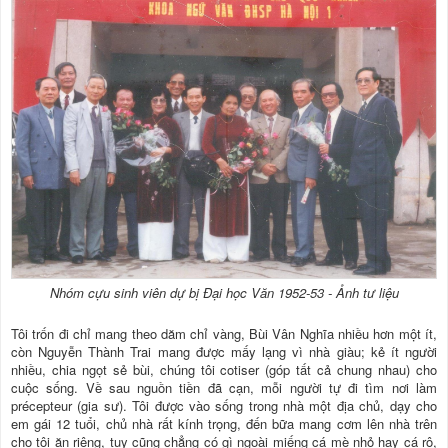
Nhóm cựu sinh viên dự bị Đại học Văn 1952-53 - Ảnh tư liệu
Tôi trốn đi chỉ mang theo dăm chỉ vàng, Bùi Vân Nghĩa nhiều hơn một ít,
còn Nguyễn Thành Trai mang được mấy lạng vì nhà giàu; kẻ ít người
nhiều, chia ngọt sẻ bùi, chúng tôi cotiser (góp tất cả chung nhau) cho
cuộc sống. Về sau nguồn tiền đã cạn, mỗi người tự đi tìm nơi làm
précepteur (gia sư). Tôi được vào sống trong nhà một địa chủ, dạy cho
em gái 12 tuổi, chủ nhà rất kính trọng, đến bữa mang cơm lên nhà trên
cho tôi ăn riêng, tuy cũng chẳng có gì ngoài miếng cá mè nhỏ hay cá rô,