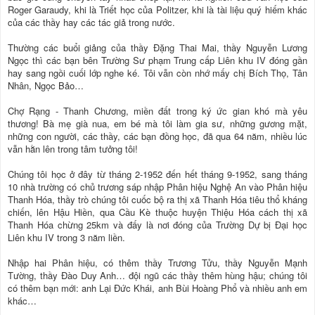
Roger Garaudy, khi là Triết học của Politzer, khi là tài liệu quý hiếm khác
của các thầy hay các tác giả trong nước.
Thường các buổi giảng của thầy Đặng Thai Mai, thầy Nguyễn Lương
Ngọc thì các bạn bên Trường Sư phạm Trung cấp Liên khu IV đóng gần
hay sang ngồi cuối lớp nghe ké. Tôi vẫn còn nhớ mấy chị Bích Thọ, Tân
Nhân, Ngọc Bảo…
Chợ Rạng - Thanh Chương, miền đất trong ký ức gian khó mà yêu
thương! Bà mẹ già nua, em bé mà tôi làm gia sư, những gương mặt,
những con người, các thầy, các bạn đồng học, đã qua 64 năm, nhiều lúc
vẫn hằn lên trong tâm tưởng tôi!
Chúng tôi học ở đây từ tháng 2-1952 đến hết tháng 9-1952, sang tháng
10 nhà trường có chủ trương sáp nhập Phân hiệu Nghệ An vào Phân hiệu
Thanh Hóa, thầy trò chúng tôi cuốc bộ ra thị xã Thanh Hóa tiêu thổ kháng
chiến, lên Hậu Hiền, qua Cầu Kè thuộc huyện Thiệu Hóa cách thị xã
Thanh Hóa chừng 25km và đấy là nơi đóng của Trường Dự bị Đại học
Liên khu IV trong 3 năm liền.
Nhập hai Phân hiệu, có thêm thầy Trương Tửu, thầy Nguyễn Mạnh
Tường, thầy Đào Duy Anh… đội ngũ các thầy thêm hùng hậu; chúng tôi
có thêm bạn mới: anh Lại Đức Khái, anh Bùi Hoàng Phổ và nhiều anh em
khác…