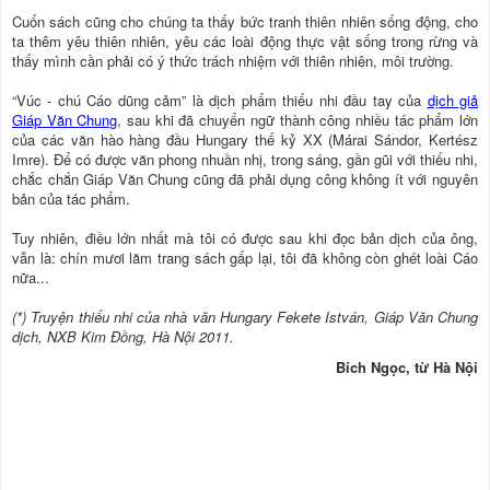
Cuốn sách cũng cho chúng ta thấy bức tranh thiên nhiên sống động, cho
ta thêm yêu thiên nhiên, yêu các loài động thực vật sống trong rừng và
thấy mình cần phải có ý thức trách nhiệm với thiên nhiên, môi trường.
“Vúc - chú Cáo dũng cảm” là dịch phẩm thiếu nhi đầu tay của
dịch giả
Giáp Văn Chung
, sau khi đã chuyển ngữ thành công nhiều tác phẩm lớn
của các văn hào hàng đầu Hungary thế kỷ XX (Márai Sándor, Kertész
Imre). Ðể có được văn phong nhuần nhị, trong sáng, gần gũi với thiếu nhi,
chắc chắn Giáp Văn Chung cũng đã phải dụng công không ít với nguyên
bản của tác phẩm.
Tuy nhiên, điều lớn nhất mà tôi có được sau khi đọc bản dịch của ông,
vẫn là: chín mươi lăm trang sách gấp lại, tôi đã không còn ghét loài Cáo
nữa...
(*) Truyện thiếu nhi của nhà văn Hungary Fekete István, Giáp Văn Chung
dịch, NXB Kim Ðồng, Hà Nội 2011.
Bích Ngọc, từ Hà Nội