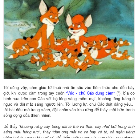
Tôi cũng vậy, cảm giác từ thuở nhỏ ăn sâu vào tiềm thức cho đến bây
giờ, khi được cầm trong tay cuốn
“Vúc - chú Cáo dũng cảm”
(*), bìa có
hình nửa trên con Cáo với bộ lông vàng mềm mại, khoảng lông trắng ở
ngực và đôi mắt sáng ngước lên. Tôi lưỡng lự, chú Cáo thật đáng yêu…
tôi bắt đầu mở trang sách, đặt chân vào khu rừng để thấy một bức tranh
sống động của thiên nhiên.
Ðể thấy “
khoảng rừng cây bóng dài lê thê và thân cây như bơi trong ánh
sáng màu hồng rực
”, thấy “
đàn ong mật vo ve bay về tổ, cả ngàn tiếng
chim hót âm vang khu rừng
”. Ðể thấy những con cò, con diệc, con giang,