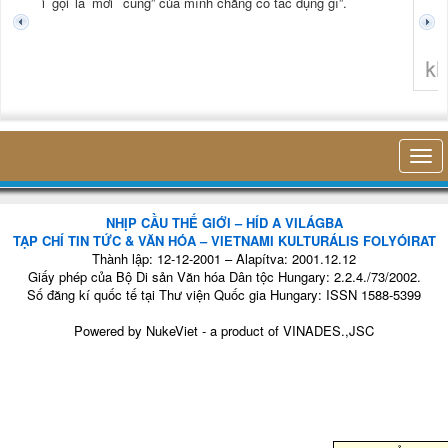
tươi mới gọi là mới
cùng” của mình chẳng có tác dụng gì”.
không 
NHỊP CẦU THẾ GIỚI – HÍD A VILÁGBA
TẠP CHÍ TIN TỨC & VĂN HÓA – VIETNAMI KULTURÁLIS FOLYÓIRAT
Thành lập: 12-12-2001 – Alapítva: 2001.12.12
Giấy phép của Bộ Di sản Văn hóa Dân tộc Hungary: 2.2.4./73/2002.
Số đăng kí quốc tế tại Thư viện Quốc gia Hungary: ISSN 1588-5399
Powered by
NukeViet
- a product of
VINADES.,JSC