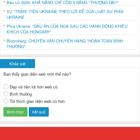
Bầu cử 2026: KHẢ NĂNG CHỈ CÒN 5 ĐẢNG "THƯỢNG ĐÀI"!
VỤ "TRẤN" TIỀN UKRAINE THEO LỜI KỂ CỦA LUẬT SƯ PHÍA
UKRAINE
Phía Ukraine: "DẤU ẤN CỦA NGA SAU CÁC HÀNH ĐỘNG KHIÊU
KHÍCH CỦA HUNGARY"
Bloomberg: CHUYẾN VẬN CHUYỂN HÀNG "HOÀN TOÀN BÌNH
THƯỜNG"
Khảo sát
Bạn thấy giao diện web mới thế nào?
Đẹp và tiện lợi hơn web cũ
Bình thường
Tôi thích giao diện web cũ hơn