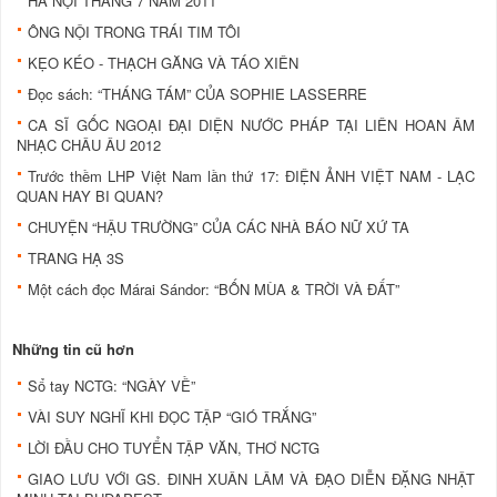
HÀ NỘI THÁNG 7 NĂM 2011
ÔNG NỘI TRONG TRÁI TIM TÔI
KẸO KÉO - THẠCH GĂNG VÀ TÁO XIÊN
Ðọc sách: “THÁNG TÁM” CỦA SOPHIE LASSERRE
CA SĨ GỐC NGOẠI ĐẠI DIỆN NƯỚC PHÁP TẠI LIÊN HOAN ÂM
NHẠC CHÂU ÂU 2012
Trước thềm LHP Việt Nam lần thứ 17: ĐIỆN ẢNH VIỆT NAM - LẠC
QUAN HAY BI QUAN?
CHUYỆN “HẬU TRƯỜNG” CỦA CÁC NHÀ BÁO NỮ XỨ TA
TRANG HẠ 3S
Một cách đọc Márai Sándor: “BỐN MÙA & TRỜI VÀ ÐẤT”
Những tin cũ hơn
Sổ tay NCTG: “NGÀY VỀ”
VÀI SUY NGHĨ KHI ĐỌC TẬP “GIÓ TRẮNG”
LỜI ĐẦU CHO TUYỂN TẬP VĂN, THƠ NCTG
GIAO LƯU VỚI GS. ĐINH XUÂN LÂM VÀ ĐẠO DIỄN ĐẶNG NHẬT