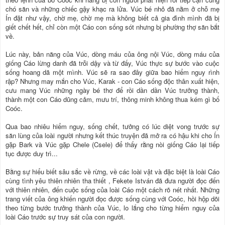
chó săn và những chiếc gậy khạc ra lửa. Vúc bé nhỏ đã nằm ở chỗ mẹ
Ín đặt như vậy, chờ mẹ, chờ mẹ mà không biết cả gia đình mình đã bị
giết chết hết, chỉ còn một Cáo con sống sót nhưng bị phường thợ săn bắt
về.
Lúc này, bản năng của Vúc, dòng máu của ông nội Vúc, dòng máu của
giống Cáo lừng danh đã trỗi dậy và từ đấy, Vúc thực sự bước vào cuộc
sống hoang dã một mình. Vúc sẽ ra sao đây giữa bao hiểm nguy rình
rập? Nhưng may mắn cho Vúc, Karak - con Cáo sống độc thân xuất hiện,
cưu mang Vúc những ngày bé thơ để rồi dần dần Vúc trưởng thành,
thành một con Cáo dũng cảm, mưu trí, thông minh không thua kém gì bố
Coóc.
Qua bao nhiêu hiểm nguy, sống chết, tưởng có lúc diệt vong trước sự
săn lùng của loài người nhưng kết thúc truyện đã mở ra có hậu khi cho Ín
gặp Bark và Vúc gặp Chele (Csele) để thấy rằng nòi giống Cáo lại tiếp
tục được duy trì...
Bằng sự hiểu biết sâu sắc về rừng, về các loài vật và đặc biệt là loài Cáo
cùng tình yêu thiên nhiên tha thiết , Fekete István đã đưa người đọc đến
với thiên nhiên, đến cuộc sống của loài Cáo một cách rõ nét nhất. Những
trang viết của ông khiến người đọc được sống cùng với Coóc, hồi hộp dõi
theo từng bước trưởng thành của Vúc, lo lắng cho từng hiểm nguy của
loài Cáo trước sự truy sát của con người.