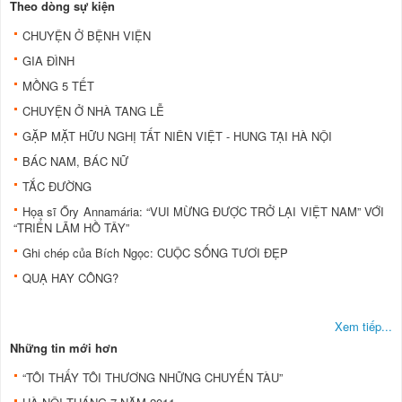
Theo dòng sự kiện
CHUYỆN Ở BỆNH VIỆN
GIA ĐÌNH
MỒNG 5 TẾT
CHUYỆN Ở NHÀ TANG LỄ
GẶP MẶT HỮU NGHỊ TẤT NIÊN VIỆT - HUNG TẠI HÀ NỘI
BÁC NAM, BÁC NỮ
TẮC ĐƯỜNG
Họa sĩ Őry Annamária: “VUI MỪNG ĐƯỢC TRỞ LẠI VIỆT NAM” VỚI
“TRIỂN LÃM HỒ TÂY”
Ghi chép của Bích Ngọc: CUỘC SỐNG TƯƠI ĐẸP
QUẠ HAY CÔNG?
Xem tiếp...
Những tin mới hơn
“TÔI THẤY TÔI THƯƠNG NHỮNG CHUYẾN TÀU”