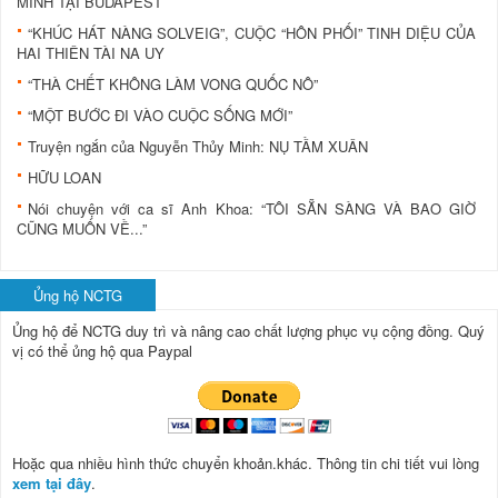
MINH TẠI BUDAPEST
“KHÚC HÁT NÀNG SOLVEIG”, CUỘC “HÔN PHỐI” TINH DIỆU CỦA
HAI THIÊN TÀI NA UY
“THÀ CHẾT KHÔNG LÀM VONG QUỐC NÔ”
“MỘT BƯỚC ĐI VÀO CUỘC SỐNG MỚI”
Truyện ngắn của Nguyễn Thủy Minh: NỤ TẦM XUÂN
HỮU LOAN
Nói chuyện với ca sĩ Anh Khoa: “TÔI SẴN SÀNG VÀ BAO GIỜ
CŨNG MUỐN VỀ...”
Ủng hộ NCTG
Ủng hộ để NCTG duy trì và nâng cao chất lượng phục vụ cộng đồng.
Quý
vị có thể ủng hộ qua Paypal
Hoặc qua nhiều hình thức chuyển khoản.khác. Thông tin chi tiết vui lòng
xem tại đây
.