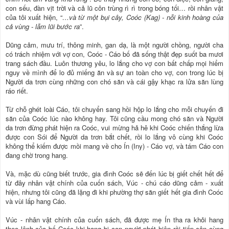
con sếu, đàn vịt trời và cả lũ côn trùng rì rì trong bóng tối… rồi nhân vật
của tôi xuất hiện, “
…và từ một bụi cây, Coóc (Kag) - nỗi kinh hoàng của
cả vùng - lẫm lũi bước ra
”.
Dũng cảm, mưu trí, thông minh, gan dạ, là một người chồng, người cha
có trách nhiệm với vợ con, Coóc - Cáo bố đã sống thật đẹp suốt ba mươi
trang sách đầu. Luôn thương yêu, lo lắng cho vợ con bất chấp mọi hiểm
nguy về mình để lo đủ miếng ăn và sự an toàn cho vợ, con trong lúc bị
Người da trơn cùng những con chó săn và cái gậy khạc ra lửa săn lùng
ráo riết.
Từ chỗ ghét loài Cáo, tôi chuyển sang hồi hộp lo lắng cho mỗi chuyến đi
săn của Coóc lúc nào không hay. Tôi cũng cầu mong chó săn và Người
da trơn đừng phát hiện ra Coóc, vui mừng hả hê khi Coóc chiến thắng lừa
được con Sói để Người da trơn bắt chết, rồi lo lắng vô cùng khi Coóc
không thể kiếm được mồi mang về cho Ín (Iny) - Cáo vợ, và tám Cáo con
đang chờ trong hang.
Và, mặc dù cũng biết trước, gia đình Coóc sẽ đến lúc bị giết chết hết để
từ đây nhân vật chính của cuốn sách, Vúc - chú cáo dũng cảm - xuất
hiện, nhưng tôi cũng đã lặng đi khi phường thợ săn giết hết gia đình Coóc
và vùi lấp hang Cáo.
Vúc - nhân vật chính của cuốn sách, đã được mẹ Ín tha ra khỏi hang
theo lệnh của bố Coóc khi hang bị con người phát hiện rồi tiếp cận cùng