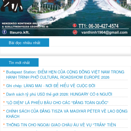
Bài đọc nhiều nhất
Tin mới nhất
Budapest Station: ĐIỂM HẸN CỦA CỘNG ĐỒNG VIỆT NAM TRONG
HÀNH TRÌNH PHỞ CULTURAL ROADSHOW EUROPE 2026
Ghi chép: LÀNG MAI - NƠI ĐỂ HIỂU VỀ CUỘC ĐỜI
Danh sách tỷ phú USD thế giới 2026: HUNGARY CÓ 6 NGƯỜI
"LỘ DIỆN" LÁ PHIẾU BẦU CHO CÁC "ĐẢNG TOÀN QUỐC"
CHÍNH SÁCH CỦA ĐẢNG TISZA VÀ MAGYAR PÉTER VỀ LAO ĐỘNG
KHÁCH
THÔNG TIN CHO NGOẠI GIAO CHÂU ÂU VỀ VỤ "TRẤN" TIỀN