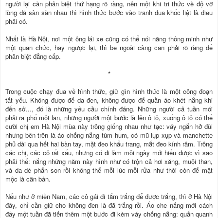
người lại cần phân biệt thứ hạng rõ ràng, nên một khi tri thức về độ vỡ
lòng đã sàn sàn nhau thì hình thức bước vào tranh đua khốc liệt là điều
phải có.
Nhất là Hà Nội, nơi một ông lái xe cũng có thể nói năng thông minh như
một quan chức, hay ngược lại, thì bề ngoài càng cần phải rõ ràng để
phân biệt đẳng cấp.
*
Trong cuộc chạy đua về hình thức, giữ gìn hình thức là một công đoạn
tất yếu. Không được để da đen, không được để quần áo khét nắng khi
đến sở…, đó là những yêu cầu chính đáng. Những người cả tuần mới
phải ra phố một lần, những người một bước là lên ô tô, xuống ô tô có thể
cười chị em Hà Nội mùa này trông giống nhau như tạc: váy ngắn hở đùi
nhưng bên trên là áo chống nắng tùm hum, có mũ lụp xụp và manchette
phủ dài qua hết hai bàn tay, mặt đeo khẩu trang, mắt đeo kính râm. Trông
các chị, các cô rất xấu, nhưng có đi làm mỗi ngày mới hiểu được vì sao
phải thế: nắng những năm này hình như có trộn cả hơi xăng, muội than,
và da dẻ phấn son rồi không thể mỗi lúc mỗi rửa như thời còn để mặt
mộc là căn bản.
Nếu như ở miền Nam, các cô gái đi tắm trắng để được trắng, thì ở Hà Nội
đây, chỉ cần giữ cho không đen là đã trắng rồi. Áo che nắng mới cách
đây một tuần đã tiến thêm một bước đi kèm váy chống nắng: quấn quanh