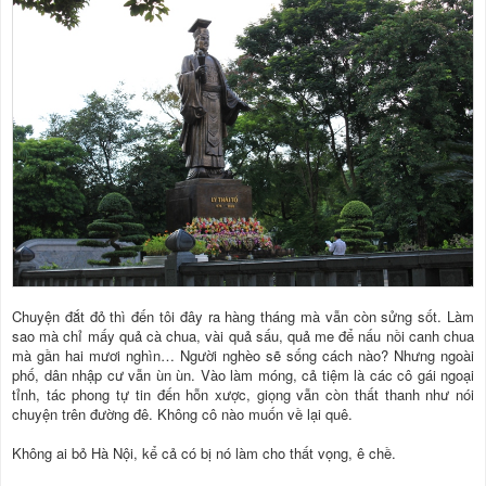
Chuyện đắt đỏ thì đến tôi đây ra hàng tháng mà vẫn còn sửng sốt. Làm
sao mà chỉ mấy quả cà chua, vài quả sấu, quả me để nấu nồi canh chua
mà gần hai mươi nghìn… Người nghèo sẽ sống cách nào? Nhưng ngoài
phố, dân nhập cư vẫn ùn ùn. Vào làm móng, cả tiệm là các cô gái ngoại
tỉnh, tác phong tự tin đến hỗn xược, giọng vẫn còn thất thanh như nói
chuyện trên đường đê. Không cô nào muốn về lại quê.
Không ai bỏ Hà Nội, kể cả có bị nó làm cho thất vọng, ê chề.