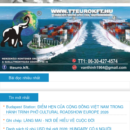
Bài đọc nhiều nhất
Tin mới nhất
Budapest Station: ĐIỂM HẸN CỦA CỘNG ĐỒNG VIỆT NAM TRONG
HÀNH TRÌNH PHỞ CULTURAL ROADSHOW EUROPE 2026
Ghi chép: LÀNG MAI - NƠI ĐỂ HIỂU VỀ CUỘC ĐỜI
Danh sách tỷ phú USD thế giới 2026: HUNGARY CÓ 6 NGƯỜI