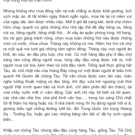
Nhưng không như mùa đông nấn ná mãi chẳng ra được khỏi giường, lịch
xịch mặc áo, đi tất khiến ngày thành ngắn ngủn, mùa hè lại có niềm vui
của ngày dài, làm được nhiều việc. Mới 6 giờ đã sáng bét, dưới chợ chồm
hổm chạy quanh co giữa những khu nhà tập thể đã đầy tiếng xe, tiếng
còi xe, tiếng người, tiếng chặt thịt… Ai nấy áo quần phóng túng, hở hang,
tóc tai gọn gàng tránh nóng, chọn mua toàn những thứ nấu được những
món có nước, chua chua. Tháng này không có me. Hiếm hoi tìm cả chợ
ra một quả me tươi giá những tám nghìn đồng. Tháng này mọi người ăn
khế, ăn sấu, ăn đậu phụ luộc cho mát. Có một hàng đậu phụ ở đầu chợ
sáng nào cũng đông người mua, từng dây đậu nóng được trải ra, mỗi
người mua vài bìa, kèm theo túi sữa đậu nành. Trông quả thực giống hệt
Tàu, dù chủ nhật nào của tháng Bảy cũng có một đoàn người đi biểu tình
quanh Hồ Gươm để chống Tàu. Tôi vẫn chưa được xem lần nào, toàn
nghe tường thuật miệng và đọc blog, khi đọc vừa hơi ngượng (cái thói
người Việt mình quen bảo vệ hình ảnh, chỉ dám phản đối âm thầm), lại
vừa chảy nước mắt vì cảm động. Các anh chị này tôi biết và tôi quen,
các nhà văn nhà thơ, nhà phê bình văn học…, trong lúc sáng Chủ nhật
tôi đi thăm họ hàng hoặc rúc ở nhà tránh nóng thì họ đứng ngoài trời oi ả,
giương biểu ngữ chống đường lưỡi bò, đòi Trung Quốc tôn trọng Hoàng
Sa - Trường Sa, hoặc giơ cao những bảng tên liệt sĩ đã hy sinh ngoài
biển…
Khắp nơi chống Tàu nhưng đâu đâu cũng hàng Tàu, giống Tàu. Tối Chủ