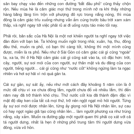
sân bay chạy vào đến những con đường “bắt đầu phố” cũng thấy chộn
rộn. Nếu mùa hè là cảm giác mọi thứ trong mình nở ra khi thấy những
hàng bằng lăng tím trộn với phượng đỏ rực trong nắng nóng, thì mùa
đông là cảm giác trĩu xuống nhưng vẫn ấm cúng trước bầu trời xam xám
thấp, và nghĩ ngay tới việc phải rủ ai đi uống rượu táo mèo tối nay.
Phải rồi, bản sắc của Hà Nội là một nơi khiến người ta nghĩ ngay tới việc
đàn đúm với bạn bè. Ta không muốn ngồi trong nhà; xuân, hạ, thu, đông
đều thế, muốn ra phố, có bạn thì càng tốt, không thì một mình cũng
được, miễn là ra phố. Nếu như ở Sài Gòn có cảm giác cái gì cũng “ngoài”
ta, xa ta, thì ở Hà Nội cảm giác cái gì cũng sát vào ta, cô đặc hơn: trời,
cây, người, sự soi mói của con người, sự thân mật và du đãng của con
người, tiếng người… cái gì cũng như “nước cốt” không ngừng làm ta ngạc
nhiên và hơi sợ hãi vì nó quá gần ta.
Cái sự gần, sự sát ấy, nếu như mới cách đây khoảng 5 năm còn là ở
mức dễ chịu vì xe chưa đông lắm, người chưa đổ về nhiều lắm, thì đến
năm nay đã trở thành khó chịu. Thứ nước cốt kia đã thành đậm đặc vì
mật độ dày ken của tất cả mọi thứ, trở nên ngột ngạt mồ hôi người. Từng
ấy sự soi mói được nhân lên, từng ấy giọng nói Hà Nội nhân lên, sự cau
có hay ngọt ngào giả tạo cũng nhân lên… làm người phương xa như trúng
nắng, xây xẩm. Muốn ra đường gặp một người quen thì phải cọ xát với cả
tá người dưng, nhất là hẹn ở những phố trung tâm thì người dưng vừa
đông, vừa vô hồn.