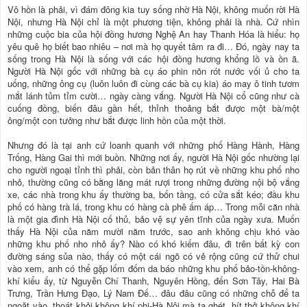
Vô hồn là phải, vì đám đông kia tuy sống nhờ Hà Nội, không muốn rời Hà
Nội, nhưng Hà Nội chỉ là một phương tiện, không phải là nhà. Cứ nhìn
những cuộc bia của hội đồng hương Nghệ An hay Thanh Hóa là hiểu: họ
yêu quê họ biết bao nhiêu – nơi mà họ quyết tâm ra đi… Đó, ngày nay ta
sống trong Hà Nội là sống với các hội đồng hương khổng lồ và ồn ã.
Người Hà Nội gốc với những bà cụ áo phin nõn rót nước vối ủ cho ta
uống, những ông cụ (luôn luôn đi cùng các bà cụ kia) áo may ô tinh tươm
mắt lánh tủm tỉm cười… ngày càng vắng. Người Hà Nội cổ cũng như cà
cuống đồng, biến đâu gần hết, thỉnh thoảng bắt được một bà/một
ông/một con tưởng như bắt được linh hồn của một thời.
Nhưng đó là tại anh cứ loanh quanh với những phố Hàng Hành, Hàng
Trống, Hàng Gai thì mới buồn. Những nơi ấy, người Hà Nội gốc nhường lại
cho người ngoại tỉnh thì phải, còn bản thân họ rút về những khu phố nho
nhỏ, thường cũng có bằng lăng mát rượi trong những đường nội bộ vắng
xe, các nhà trong khu ấy thường ba, bốn tầng, có cửa sắt kéo; đầu khu
phố có hàng trà lá, trong khu có hàng cà phê ấm áp… Trong mỗi căn nhà
là một gia đình Hà Nội cố thủ, bảo vệ sự yên tĩnh của ngày xưa. Muốn
thấy Hà Nội của năm mười năm trước, sao anh không chịu khó vào
những khu phố nho nhỏ ấy? Nào có khó kiếm đâu, đi trên bất kỳ con
đường sáng sủa nào, thấy có một cái ngõ có vẻ rộng cũng cứ thử chui
vào xem, anh có thể gặp lốm đốm da báo những khu phố bảo-tồn-không-
khí kiểu ấy, từ Nguyễn Chí Thanh, Nguyên Hồng, đến Sơn Tây, Hai Bà
Trưng, Trần Hưng Đạo, Lý Nam Đế… đâu đâu cũng có những chỗ để ta
ngoặt vào, thoát khỏi không khí phi-Hà Nội mà ta ghét, hít thở không khí