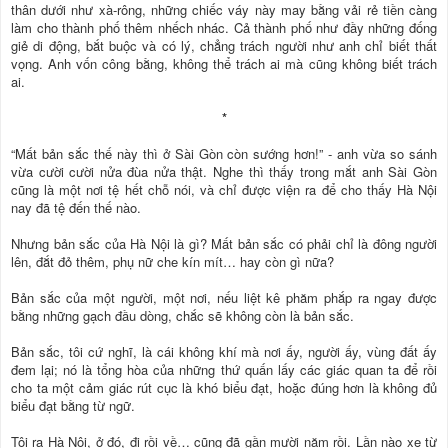
thân dưới như xà-rông, những chiếc váy này may bằng vải rẻ tiền càng
làm cho thành phố thêm nhếch nhác. Cả thành phố như đầy những đống
giẻ di động, bắt buộc và có lý, chẳng trách người như anh chỉ biết thất
vọng. Anh vốn công bằng, không thể trách ai mà cũng không biết trách
ai.
*
“Mất bản sắc thế này thì ở Sài Gòn còn sướng hơn!” - anh vừa so sánh
vừa cười cười nửa đùa nửa thật. Nghe thì thấy trong mắt anh Sài Gòn
cũng là một nơi tệ hết chỗ nói, và chỉ được viện ra để cho thấy Hà Nội
nay đã tệ đến thế nào.
Nhưng bản sắc của Hà Nội là gì? Mất bản sắc có phải chỉ là đông người
lên, đắt đỏ thêm, phụ nữ che kín mít… hay còn gì nữa?
Bản sắc của một người, một nơi, nếu liệt kê phăm phắp ra ngay được
bằng những gạch đầu dòng, chắc sẽ không còn là bản sắc.
Bản sắc, tôi cứ nghĩ, là cái không khí mà nơi ấy, người ấy, vùng đất ấy
đem lại; nó là tổng hòa của những thứ quấn lấy các giác quan ta để rồi
cho ta một cảm giác rút cục là khó biểu đạt, hoặc đúng hơn là không đủ
biểu đạt bằng từ ngữ.
Tôi ra Hà Nội, ở đó, đi rồi về… cũng đã gần mười năm rồi. Lần nào xe từ