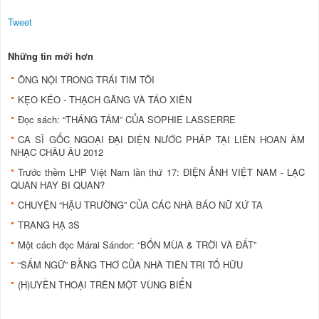
Tweet
Những tin mới hơn
ÔNG NỘI TRONG TRÁI TIM TÔI
KẸO KÉO - THẠCH GĂNG VÀ TÁO XIÊN
Ðọc sách: “THÁNG TÁM” CỦA SOPHIE LASSERRE
CA SĨ GỐC NGOẠI ĐẠI DIỆN NƯỚC PHÁP TẠI LIÊN HOAN ÂM
NHẠC CHÂU ÂU 2012
Trước thềm LHP Việt Nam lần thứ 17: ĐIỆN ẢNH VIỆT NAM - LẠC
QUAN HAY BI QUAN?
CHUYỆN “HẬU TRƯỜNG” CỦA CÁC NHÀ BÁO NỮ XỨ TA
TRANG HẠ 3S
Một cách đọc Márai Sándor: “BỐN MÙA & TRỜI VÀ ÐẤT”
“SẤM NGỮ” BẰNG THƠ CỦA NHÀ TIÊN TRI TỐ HỮU
(H)UYỀN THOẠI TRÊN MỘT VÙNG BIỂN