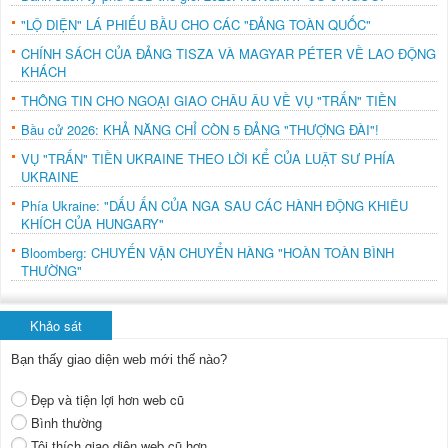
"LỘ DIỆN" LÁ PHIẾU BẦU CHO CÁC "ĐẢNG TOÀN QUỐC"
CHÍNH SÁCH CỦA ĐẢNG TISZA VÀ MAGYAR PÉTER VỀ LAO ĐỘNG
KHÁCH
THÔNG TIN CHO NGOẠI GIAO CHÂU ÂU VỀ VỤ "TRẤN" TIỀN
Bầu cử 2026: KHẢ NĂNG CHỈ CÒN 5 ĐẢNG "THƯỢNG ĐÀI"!
VỤ "TRẤN" TIỀN UKRAINE THEO LỜI KỂ CỦA LUẬT SƯ PHÍA
UKRAINE
Phía Ukraine: "DẤU ẤN CỦA NGA SAU CÁC HÀNH ĐỘNG KHIÊU
KHÍCH CỦA HUNGARY"
Bloomberg: CHUYẾN VẬN CHUYỂN HÀNG "HOÀN TOÀN BÌNH
THƯỜNG"
Khảo sát
Bạn thấy giao diện web mới thế nào?
Đẹp và tiện lợi hơn web cũ
Bình thường
Tôi thích giao diện web cũ hơn