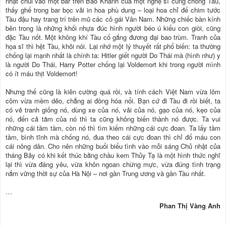
nhật chui vào một bar trên Bảo Khánh của một nghệ sĩ cũng chống Tàu,
thấy ghế trong bar bọc vải in hoa phù dung – loại hoa chỉ để chim tước
Tàu đậu hay trang trí trên mũ các cô gái Vân Nam. Những chiếc bàn kính
bên trong là những khối nhựa đúc hình người béo ú kiểu con giòi, cũng
đặc Tàu nốt. Một không khí Tàu cố gắng đương đại bao trùm. Tranh của
họa sĩ thì hệt Tàu, khỏi nói. Lại nhớ một lý thuyết rất phổ biến: ta thường
chống lại mạnh nhất là chính ta: Hitler giết người Do Thái mà (hình như) y
là người Do Thái, Harry Potter chống lại Voldemort khi trong người mình
có ít máu thịt Voldemort!
Nhưng thế cũng là kiên cường quá rồi, và tính cách Việt Nam vừa lôm
côm vừa mềm dẻo, chẳng ai đồng hóa nổi. Bạn cứ đi Tàu đi rồi biết, ta
có vẽ tranh giống nó, dùng xe của nó, vải của nó, gạo của nó, kẹo của
nó, đến cả tăm của nó thì ta cũng không biến thành nó được. Ta vui
những cái tầm tầm, còn nó thì tìm kiếm những cái cực đoan. Ta lấy tầm
tầm, bình tĩnh mà chống nó, đua theo cái cực đoan thì chỉ đổ máu con
cái nông dân. Cho nên những buổi biểu tình vào mỗi sáng Chủ nhật của
tháng Bảy có khi kết thúc bằng chầu kem Thủy Tạ là một hình thức nghĩ
lại thì vừa đáng yêu, vừa khôn ngoan chừng mực, vừa đúng tình trạng
nắm vững thời sự của Hà Nội – nơi gần Trung ương và gần Tàu nhất.
…
Phan Thị Vàng Anh