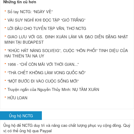
Những tin cũ hơn
Sổ tay NCTG: “NGÀY VỀ”
VÀI SUY NGHĨ KHI ĐỌC TẬP “GIÓ TRẮNG”
LỜI ĐẦU CHO TUYỂN TẬP VĂN, THƠ NCTG
GIAO LƯU VỚI GS. ĐINH XUÂN LÂM VÀ ĐẠO DIỄN ĐẶNG NHẬT
MINH TẠI BUDAPEST
“KHÚC HÁT NÀNG SOLVEIG”, CUỘC “HÔN PHỐI” TINH DIỆU CỦA
HAI THIÊN TÀI NA UY
1956 - “CHỈ CÒN MÃI VỚI THỜI GIAN...”
“THÀ CHẾT KHÔNG LÀM VONG QUỐC NÔ”
“MỘT BƯỚC ĐI VÀO CUỘC SỐNG MỚI”
Truyện ngắn của Nguyễn Thủy Minh: NỤ TẦM XUÂN
HỮU LOAN
Ủng hộ NCTG
Ủng hộ để NCTG duy trì và nâng cao chất lượng phục vụ cộng đồng.
Quý
vị có thể ủng hộ qua Paypal