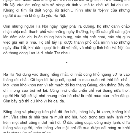
Hà Nội vừa ấm cúng vừa sỗ sàng và tinh vi mà ta nhớ, rồi lại chui ra.
Không đi tìm rồi thất vọng, rồi trách… hình như là “bệnh” của những
người ở xa mà không đủ yêu Hà Nội.
Còn những người Hà Nội ngày ngày phải ra đường, họ như đành chấp
nhận chịu mất thành phố vào những ngày thường, họ đổ cáu gắt oán giận
lên đám các chị buôn thúng bán bưng, các chị chè chai, các chị giúp
việc giữ em ở nhà. Họ chỉ lấy lại được thành phố của mình vào những
ngày đầu Tết, khi dân ngoại tỉnh đã về hết, và những linh hồn Hà Nội lúc
đó thong dong lượt là đi chúc Tết nhau.
*
Ra Hà Nội đúng vào tháng nắng nhất, oi nhất cũng khổ ngang với ra vào
tháng rét nhất. Cô bạn tôi từng nói, người ta mau quên về thời tiết nhất.
Mới khốn khổ khốn nạn vì rét mướt đó hồi tháng Giêng, đến tháng Bảy đã
chỉ mong sao trời rét lại. Cũng như chắc chắn chỉ vài tháng nữa thôi,
người Hà Nội sẽ lại nhớ nhung mùa hè như là một mùa của thiên đàng.
Còn bây giờ thì cứ khổ vì hè cái đã.
Bằng lăng và phượng trên phố đã tàn bớt, tháng bảy lá xanh, không khí
ẩm. Vừa chui từ nhà tắm ra mướt mồ hôi. Ngồi trong taxi máy lạnh mở
kém một chút cũng mướt mồ hôi. Ở đâu cũng quạt, cũng máy lạnh, chĩa
thẳng vào người, thốc thẳng vào mặt chỉ để xua được cái nóng ra khỏi
một vùng vừa đủ thân mình.