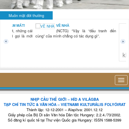
Muôn mặt đời thường
VỀ NHÀ
i
(NCTG) “Vậy là “đấu tranh đến
i
cùng” của mình chẳng có tác dụng gì”.
không nghĩ tới bất kỳ điều
NHỊP CẦU THẾ GIỚI – HÍD A VILÁGBA
TẠP CHÍ TIN TỨC & VĂN HÓA – VIETNAMI KULTURÁLIS FOLYÓIRAT
Thành lập: 12-12-2001 – Alapítva: 2001.12.12
Giấy phép của Bộ Di sản Văn hóa Dân tộc Hungary: 2.2.4./73/2002.
Số đăng kí quốc tế tại Thư viện Quốc gia Hungary: ISSN 1588-5399