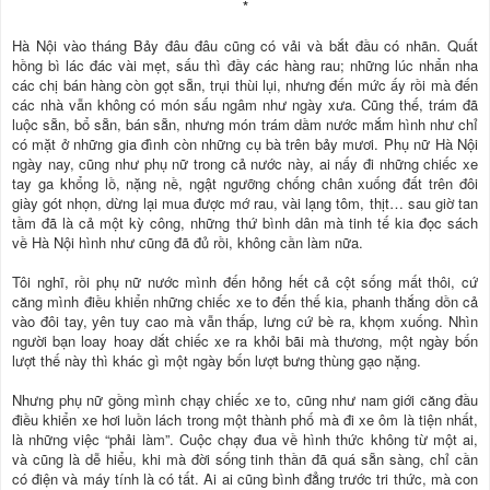
*
Hà Nội vào tháng Bảy đâu đâu cũng có vải và bắt đầu có nhãn. Quất
hồng bì lác đác vài mẹt, sấu thì đầy các hàng rau; những lúc nhẩn nha
các chị bán hàng còn gọt sẵn, trụi thùi lụi, nhưng đến mức ấy rồi mà đến
các nhà vẫn không có món sấu ngâm như ngày xưa. Cũng thế, trám đã
luộc sẵn, bổ sẵn, bán sẵn, nhưng món trám dầm nước mắm hình như chỉ
có mặt ở những gia đình còn những cụ bà trên bảy mươi. Phụ nữ Hà Nội
ngày nay, cũng như phụ nữ trong cả nước này, ai nấy đi những chiếc xe
tay ga khổng lồ, nặng nề, ngật ngưỡng chống chân xuống đất trên đôi
giày gót nhọn, dừng lại mua được mớ rau, vài lạng tôm, thịt… sau giờ tan
tầm đã là cả một kỳ công, những thứ bình dân mà tinh tế kia đọc sách
về Hà Nội hình như cũng đã đủ rồi, không cần làm nữa.
Tôi nghĩ, rồi phụ nữ nước mình đến hỏng hết cả cột sống mất thôi, cứ
căng mình điều khiển những chiếc xe to đến thế kia, phanh thắng dồn cả
vào đôi tay, yên tuy cao mà vẫn thấp, lưng cứ bè ra, khọm xuống. Nhìn
người bạn loay hoay dắt chiếc xe ra khỏi bãi mà thương, một ngày bốn
lượt thế này thì khác gì một ngày bốn lượt bưng thùng gạo nặng.
Nhưng phụ nữ gồng mình chạy chiếc xe to, cũng như nam giới căng đầu
điều khiển xe hơi luồn lách trong một thành phố mà đi xe ôm là tiện nhất,
là những việc “phải làm”. Cuộc chạy đua về hình thức không từ một ai,
và cũng là dễ hiểu, khi mà đời sống tinh thần đã quá sẵn sàng, chỉ cần
có điện và máy tính là có tất. Ai ai cũng bình đẳng trước tri thức, mà con