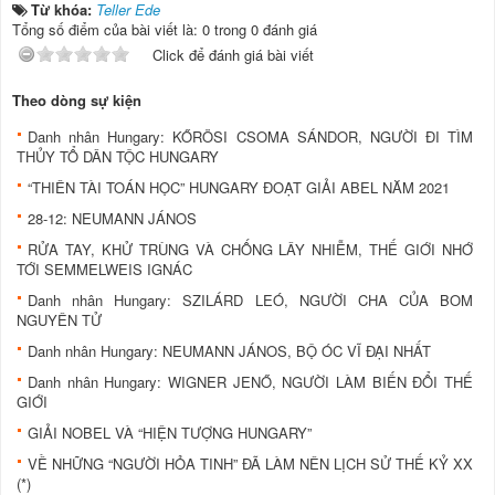
Từ khóa:
Teller Ede
Tổng số điểm của bài viết là: 0 trong 0 đánh giá
Click để đánh giá bài viết
Theo dòng sự kiện
Danh nhân Hungary: KŐRÖSI CSOMA SÁNDOR, NGƯỜI ĐI TÌM
THỦY TỔ DÂN TỘC HUNGARY
“THIÊN TÀI TOÁN HỌC” HUNGARY ĐOẠT GIẢI ABEL NĂM 2021
28-12: NEUMANN JÁNOS
RỬA TAY, KHỬ TRÙNG VÀ CHỐNG LÂY NHIỄM, THẾ GIỚI NHỚ
TỚI SEMMELWEIS IGNÁC
Danh nhân Hungary: SZILÁRD LEÓ, NGƯỜI CHA CỦA BOM
NGUYÊN TỬ
Danh nhân Hungary: NEUMANN JÁNOS, BỘ ÓC VĨ ĐẠI NHẤT
Danh nhân Hungary: WIGNER JENŐ, NGƯỜI LÀM BIẾN ÐỔI THẾ
GIỚI
GIẢI NOBEL VÀ “HIỆN TƯỢNG HUNGARY”
VỀ NHỮNG “NGƯỜI HỎA TINH” ĐÃ LÀM NÊN LỊCH SỬ THẾ KỶ XX
(*)