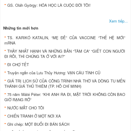
GS. Oláh György: HÓA HỌC LÀ CUỘC ĐỜI TÔI!
Xem tiếp...
Những tin mới hơn
TS. KARIKÓ KATALIN, “MẸ ĐẺ” CỦA VACCINE “THẾ HỆ MỚI”
mRNA
THẦY NHẤT HẠNH VÀ NHỮNG BẢN “TÂM CA” “GIẾT CON NGƯỜI
ĐI RỒI, THÌ CHÚNG TA Ở VỚI AI?”
ĐI CHỢ TẾT
Truyện ngắn của Lưu Thủy Hương: VẠN CÂU TÌNH CŨ
GIÁ TRỊ LỊCH SỬ CỦA CÔNG TRÌNH NHÀ THỜ VÀ DÒNG TU MẾN
THÁNH GIÁ THỦ THIÊM (TP. HỒ CHÍ MINH)
75 năm Máté Péter: “KHI ANH RA ĐI, MẶT TRỜI KHÔNG CÒN BAO
GIỜ RẠNG RỠ”
NƯỚC MẮT CHO TÔI
CHIẾN TRANH Ở MỘT NƠI XA
Ghi chép: MỘT BUỔI ĐI BÁN SÁCH