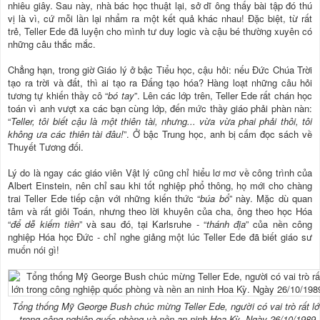
nhiêu giây. Sau này, nhà bác học thuật lại, sở dĩ ông thấy bài tập đó thú
vị là vì, cứ mỗi lần lại nhẩm ra một kết quả khác nhau! Đặc biệt, từ rất
trẻ, Teller Ede đã luyện cho mình tư duy logic và cậu bé thường xuyên có
những câu thắc mắc.
Chẳng hạn, trong giờ Giáo lý ở bậc Tiểu học, cậu hỏi: nếu Đức Chúa Trời
tạo ra trời và đất, thì ai tạo ra Đấng tạo hóa? Hàng loạt những câu hỏi
tương tự khiến thầy cô “
bó tay
”. Lên các lớp trên, Teller Ede rất chán học
toán vì anh vượt xa các bạn cùng lớp, đến mức thầy giáo phải phàn nàn:
“
Teller, tôi biết cậu là một thiên tài, nhưng... vừa vừa phai phải thôi, tôi
không ưa các thiên tài đâu!
”. Ở bậc Trung học, anh bị cấm đọc sách về
Thuyết Tương đối.
Lý do là ngay các giáo viên Vật lý cũng chỉ hiểu lơ mơ về công trình của
Albert Einstein, nên chỉ sau khi tốt nghiệp phổ thông, họ mới cho chàng
trai Teller Ede tiếp cận với những kiến thức “
búa bổ
” này. Mặc dù quan
tâm và rất giỏi Toán, nhưng theo lời khuyên của cha, ông theo học Hóa
“
để dễ kiếm tiền
” và sau đó, tại Karlsruhe - “
thánh địa
” của nền công
nghiệp Hóa học Đức - chỉ nghe giảng một lúc Teller Ede đã biết giáo sư
muốn nói gì!
Tổng thống Mỹ George Bush chúc mừng Teller Ede, người có vai trò rất l
trong công nghiệp quốc phòng và nền an ninh Hoa Kỳ. Ngày 26/10/1989.