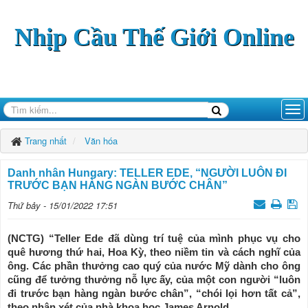
Nhịp Cầu Thế Giới Online
Trang nhất
Văn hóa
Danh nhân Hungary: TELLER EDE, “NGƯỜI LUÔN ĐI
TRƯỚC BẠN HÀNG NGÀN BƯỚC CHÂN”
Thứ bảy - 15/01/2022 17:51
(NCTG) “Teller Ede đã dùng trí tuệ của mình phục vụ cho
quê hương thứ hai, Hoa Kỳ, theo niềm tin và cách nghĩ của
ông. Các phần thưởng cao quý của nước Mỹ dành cho ông
cũng để tưởng thưởng nỗ lực ấy, của một con người “luôn
đi trước bạn hàng ngàn bước chân”, “chói lọi hơn tất cả”,
theo nhận xét của nhà khoa học James Arnold.