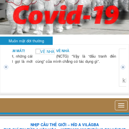
Muôn mặt đời thường
AM MẤT!
VỀ NHÀ
ời, những cái
(NCTG) “Vậy là “đấu tranh đến
ới gọi là mới
cùng” của mình chẳng có tác dụng gì”.
không nghĩ t
NHỊP CẦU THẾ GIỚI – HÍD A VILÁGBA