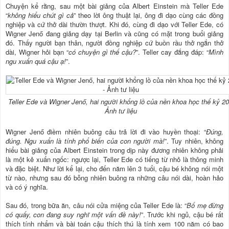
Chuyện kể rằng, sau một bài giảng của Albert Einstein mà Teller Ede
“
không hiểu chút gì cả
” theo lời ông thuật lại, ông đi dạo cùng các đồng
nghiệp và cứ thở dài thườn thượt. Khi đó, cùng đi dạo với Teller Ede, có
Wigner Jenő đang giảng dạy tại Berlin và cũng có mặt trong buổi giảng
đó. Thấy người bạn thân, người đồng nghiệp cứ buồn rầu thở ngắn thở
dài, Wigner hỏi bạn “
có chuyện gì thế cậu?
”. Teller cay đắng đáp: “
Mình
ngu xuẩn quá cậu ạ!
”.
Teller Ede và Wigner Jenő, hai người khổng lồ của nền khoa học thế kỷ 20
Ảnh tư liệu
Wigner Jenő điềm nhiên buông câu trả lời đi vào huyền thoại: “
Đúng,
đúng. Ngu xuẩn là tính phổ biến của con người mà!
”. Tuy nhiên, không
hiểu bài giảng của Albert Einstein trong dịp này đương nhiên không phải
là một kẻ xuẩn ngốc: ngược lại, Teller Ede có tiếng từ nhỏ là thông minh
và đặc biệt. Như lời kể lại, cho đến năm lên 3 tuổi, cậu bé không nói một
từ nào, nhưng sau đó bỗng nhiên buông ra những câu nói dài, hoàn hảo
và có ý nghĩa.
Sau đó, trong bữa ăn, câu nói cửa miệng của Teller Ede là: “
Bố mẹ đừng
có quấy, con đang suy nghĩ một vấn đề này!
”. Trước khi ngủ, cậu bé rất
thích tính nhẩm và bài toán cậu thích thú là tính xem 100 năm có bao