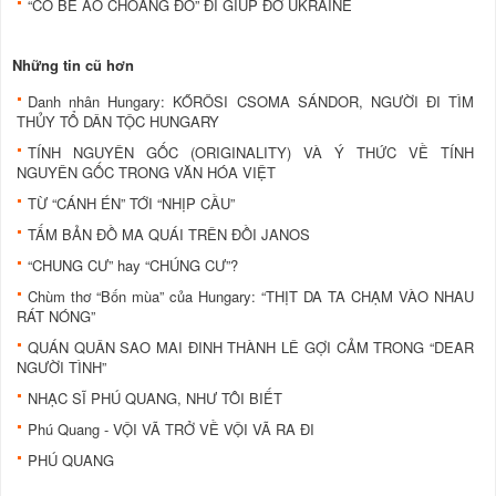
“CÔ BÉ ÁO CHOÀNG ĐỎ” ĐI GIÚP ĐỠ UKRAINE
Những tin cũ hơn
Danh nhân Hungary: KŐRÖSI CSOMA SÁNDOR, NGƯỜI ĐI TÌM
THỦY TỔ DÂN TỘC HUNGARY
TÍNH NGUYÊN GỐC (ORIGINALITY) VÀ Ý THỨC VỀ TÍNH
NGUYÊN GỐC TRONG VĂN HÓA VIỆT
TỪ “CÁNH ÉN” TỚI “NHỊP CẦU”
TẤM BẢN ĐỒ MA QUÁI TRÊN ĐỒI JANOS
“CHUNG CƯ” hay “CHÚNG CƯ”?
Chùm thơ “Bốn mùa” của Hungary: “THỊT DA TA CHẠM VÀO NHAU
RÁT NÓNG”
QUÁN QUÂN SAO MAI ĐINH THÀNH LÊ GỢI CẢM TRONG “DEAR
NGƯỜI TÌNH”
NHẠC SĨ PHÚ QUANG, NHƯ TÔI BIẾT
Phú Quang - VỘI VÃ TRỞ VỀ VỘI VÃ RA ĐI
PHÚ QUANG