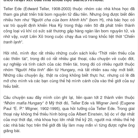
Teller Ede (Edward Teller, 1908-2003) thuộc nhóm các nhà khoa học đã
tham gia phát triển trái bom nguyên tử đầu tiên. Nhưng ông được biết đến
nhiều hơn như “
Người cha của bom khinh khí
” (bom H), nhà bác học có
vai trò quyết định khiến Hoa Kỳ trong thập niên 50 đã phát triển thành
công loại vũ khí có sức sát thương gấp hàng ngàn lần bom nguyên tử, và
nhờ vậy, vượt Liên Xô trong cuộc chạy đua vũ trang khốc liệt thời “
Chiến
tranh lạnh
”.
Hồi nhỏ, mình đọc rất nhiều những cuốn sách kiểu “Thời niên thiếu của
các thiên tài”, trong đó có rất nhiều giai thoại, câu chuyện về cuộc đời,
sự nghiệp và tính cách của các thiên tài, trong đó có nhiều người thuộc
nhóm “
Người Hỏa tinh
” đến từ Hungary, mà tất nhiên sau này mới biết.
Những câu chuyện ấy, thật ra cũng không biết thực hư, nhưng có lẽ đã
mở cho mình và các bạn cùng thế hệ mình cánh cửa vào thế giới của sự
hiểu biết.
Câu chuyện sau đây mình còn ghi lại, liên quan tới 2 thành viên thuộc
“
Nhóm mafia Hungary
” ở Mỹ thời đó, Teller Ede và Wigner Jenő (Eugene
Paul “E. P.” Wigner, 1902-1995), qua hồi tưởng của Teller Ede. Trong giai
thoại này không thể thiếu hình bóng của Albert Einstein, bộ óc vĩ đại nhất
của mọi thời đại, nhà khoa học lớn nhất thế kỷ 20, người mà nhiều thế hệ
các nhà bác học trên thế giới đã lấy làm may mắn vì từng được nghe ông
giảng bài.