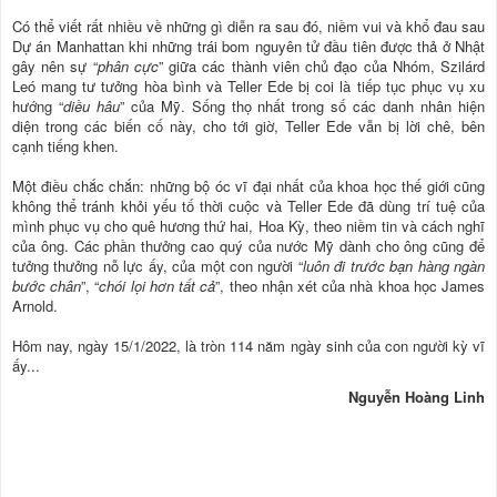
Có thể viết rất nhiều về những gì diễn ra sau đó, niềm vui và khổ đau sau
Dự án Manhattan khi những trái bom nguyên tử đầu tiên được thả ở Nhật
gây nên sự “
phân cực
” giữa các thành viên chủ đạo của Nhóm, Szilárd
Leó mang tư tưởng hòa bình và Teller Ede bị coi là tiếp tục phục vụ xu
hướng “
diều hâu
” của Mỹ. Sống thọ nhất trong số các danh nhân hiện
diện trong các biến cố này, cho tới giờ, Teller Ede vẫn bị lời chê, bên
cạnh tiếng khen.
Một điều chắc chắn: những bộ óc vĩ đại nhất của khoa học thế giới cũng
không thể tránh khỏi yếu tố thời cuộc và Teller Ede đã dùng trí tuệ của
mình phục vụ cho quê hương thứ hai, Hoa Kỳ, theo niềm tin và cách nghĩ
của ông. Các phần thưởng cao quý của nước Mỹ dành cho ông cũng để
tưởng thưởng nỗ lực ấy, của một con người “
luôn đi trước bạn hàng ngàn
bước chân
”, “
chói lọi hơn tất cả
”, theo nhận xét của nhà khoa học James
Arnold.
Hôm nay, ngày 15/1/2022, là tròn 114 năm ngày sinh của con người kỳ vĩ
ấy...
Nguyễn Hoàng Linh