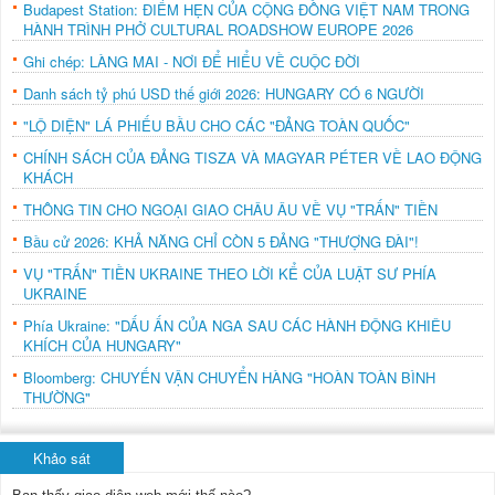
Budapest Station: ĐIỂM HẸN CỦA CỘNG ĐỒNG VIỆT NAM TRONG
HÀNH TRÌNH PHỞ CULTURAL ROADSHOW EUROPE 2026
Ghi chép: LÀNG MAI - NƠI ĐỂ HIỂU VỀ CUỘC ĐỜI
Danh sách tỷ phú USD thế giới 2026: HUNGARY CÓ 6 NGƯỜI
"LỘ DIỆN" LÁ PHIẾU BẦU CHO CÁC "ĐẢNG TOÀN QUỐC"
CHÍNH SÁCH CỦA ĐẢNG TISZA VÀ MAGYAR PÉTER VỀ LAO ĐỘNG
KHÁCH
THÔNG TIN CHO NGOẠI GIAO CHÂU ÂU VỀ VỤ "TRẤN" TIỀN
Bầu cử 2026: KHẢ NĂNG CHỈ CÒN 5 ĐẢNG "THƯỢNG ĐÀI"!
VỤ "TRẤN" TIỀN UKRAINE THEO LỜI KỂ CỦA LUẬT SƯ PHÍA
UKRAINE
Phía Ukraine: "DẤU ẤN CỦA NGA SAU CÁC HÀNH ĐỘNG KHIÊU
KHÍCH CỦA HUNGARY"
Bloomberg: CHUYẾN VẬN CHUYỂN HÀNG "HOÀN TOÀN BÌNH
THƯỜNG"
Khảo sát