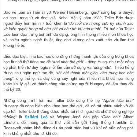
Bảo vệ luận án Tiến sĩ với Werner Heisenberg, người sáng lập ra thuyết
cơ học lượng tử và đoạt giải Nobel Vật lý năm 1932, Teller Ede được
người thầy hơn mình 7 tuổi khen là “
dù tuổi trẻ nhưng cực kỳ chính xác
và kiên quyết trong cả câu hỏi và câu trả lời của mình
”. Trí tuệ của Teller
Ede luôn đặc trưng bởi tính đa dạng, ông tinh thông nhiều môn khoa học
và nhiều ngành nghệ thuật, ông chơi dương cầm xuất sắc và làm thơ
không hề tệ.
Điều đặc biệt, nhà bác học cho rằng những thành tựu của ông trong khoa
học là nhờ thứ tiếng mẹ đẻ “
khó nhất thế giới
” - tiếng Hung- như một công
cụ phát triển tư duy logic mỗi lần cần sử dụng và “
động não
”. Thiếu tiếng
Hung như ngôn ngữ mẹ đẻ, “
tôi chỉ thành một giáo viên trung học bậc
trung
”, ông thổ lộ, và đây cũng suy nghĩ của nhiều nhà khoa học Hung
khác khi lý giải về thành công của những người Hungary đã làm thay đổi
thế kỷ 20.
Những công trình lớn mà Teller Ede cùng thế hệ “
Người Hỏa tinh
”
Hungary đã cống hiến cho khoa học thế giới, đã có rất nhiều sách vở đề
cập tới. Teller Ede thường được nhắc tới như người đã chở 2 đồng nghiệp
“
khủng
” là
Szilárd Leó
và Wigner Jenő đến gặp “
Giáo chủ
” Albert
Einstein, để thông qua lá thư viết sẵn gửi Tổng thống Franklin D.
Roosevelt nhằm khởi động dự án phát triển loại vũ khí có sức công phá
kinh khủng nhất cho tới khi đó.