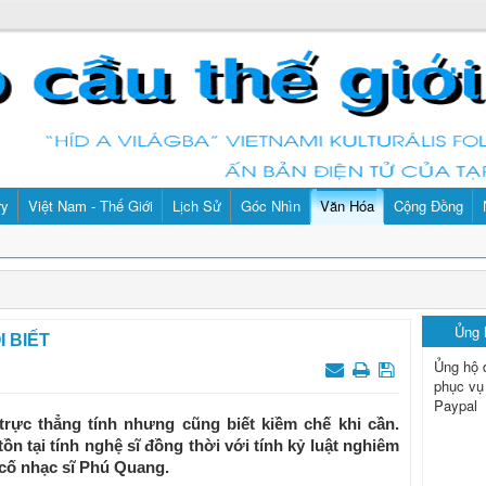
ry
Việt Nam - Thế Giới
Lịch Sử
Góc Nhìn
Văn Hóa
Cộng Đồng
Ủng
 BIẾT
Ủng hộ 
phục vụ
Paypal
rực thẳng tính nhưng cũng biết kiềm chế khi cần.
n tại tính nghệ sĩ đồng thời với tính kỷ luật nghiêm
 cố nhạc sĩ Phú Quang.