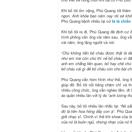
Khi bố tôi ốm nặng, Phú Quang tới thăm 
ngon. Anh khỏe bao năm nay rồi sẽ khỏi
Phú Quang bệnh nhiều lại cứ
tà tà chiến
Khi bố tôi ra đi, Phú Quang đã định cư 
trình phỏng vấn ông vài năm sau, ông vẫ
vài năm, ông lặng người và nói:
“
Chú không tiễn bố cháu được thật là đ
như em trai còn chú thì nể bố cháu vì đ
anh em chẳng liên quan, bố hay chê chú
bố cháu cái gì để bố cháu còn cho bài ch
Phú Quang vẫn hóm hỉnh như thế, ông th
giúp đỡ. Bố tôi nổi tiếng chăm chỉ và 
nhiều công chức, ông vẫn nghèo lắm, đi 
áo quần nhiều lần với lý do “
anh lương th
Sau này, bố tôi nhiều lần nhắc lại: “
Nó sắm
đó là tiền hoa hồng đấy con ạ
”. Phú Qua
giới nhạc sĩ. Chính vì thế khi show của ôn
của nó là buồn ngủ, nhưng nhạc của nó thị