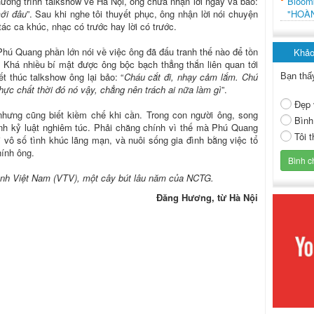
Bloo
hương trình talkshow về Hà Nội, ông chưa nhận lời ngay và bảo:
"HOÀ
mới đâu
”. Sau khi nghe tôi thuyết phục, ông nhận lời nói chuyện
tác ca khúc, nhạc có trước hay lời có trước.
hú Quang phần lớn nói về việc ông đã đấu tranh thế nào để tồn
Khảo
y. Khá nhiều bí mật được ông bộc bạch thẳng thắn liên quan tới
ết thúc talkshow ông lại bảo: “
Cháu cắt đi, nhạy cảm lắm. Chú
Bạn thấ
ực chất thời đó nó vậy, chẳng nên trách ai nữa làm gì
”.
Đẹp 
nhưng cũng biết kiềm chế khi cần. Trong con người ông, song
Bình
 tính kỷ luật nghiêm túc. Phải chăng chính vì thế mà Phú Quang
Tôi 
 vô số tình khúc lãng mạn, và nuôi sống gia đình bằng việc tổ
ính ông.
hình Việt Nam (VTV), một cây bút lâu năm của NCTG.
Đăng Hương, từ Hà Nội