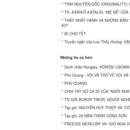
TÍNH NGUYÊN GỐC (ORIGINALITY)
TS. KARIKÓ KATALIN, “MẸ ĐẺ” CỦA
THẦY NHẤT HẠNH VÀ NHỮNG BẢN “T
AI?”
ĐI CHỢ TẾT
Truyện ngắn của Lưu Thủy Hương: V
Những tin cũ hơn
Danh nhân Hungary: KŐRÖSI CSOM
Phú Quang - VỘI VÃ TRỞ VỀ VỘI VÃ 
PHÚ QUANG
CHIA TAY NỮ CA SĨ CỦA “NGÔI NHÀ
TỪ GIÃ BOKOR TIBOR, NGƯỜI NGH
Tạp ghi: NGUYỄN HUY THIỆP VÀ “CÒ
Tạp ghi: 20 NĂM TRỊNH CÔNG SƠN
FREEDIE MERCURY VÀ “GIÓ MÙA X