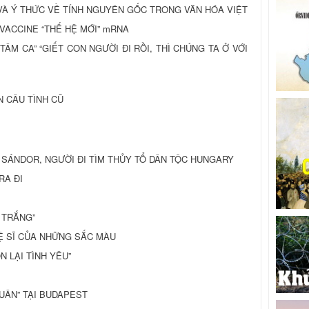
 VÀ Ý THỨC VỀ TÍNH NGUYÊN GỐC TRONG VĂN HÓA VIỆT
 VACCINE “THẾ HỆ MỚI” mRNA
ÂM CA” “GIẾT CON NGƯỜI ĐI RỒI, THÌ CHÚNG TA Ở VỚI
ẠN CÂU TÌNH CŨ
A SÁNDOR, NGƯỜI ĐI TÌM THỦY TỔ DÂN TỘC HUNGARY
RA ĐI
 TRẮNG”
Ệ SĨ CỦA NHỮNG SẮC MÀU
N LẠI TÌNH YÊU”
UÂN” TẠI BUDAPEST