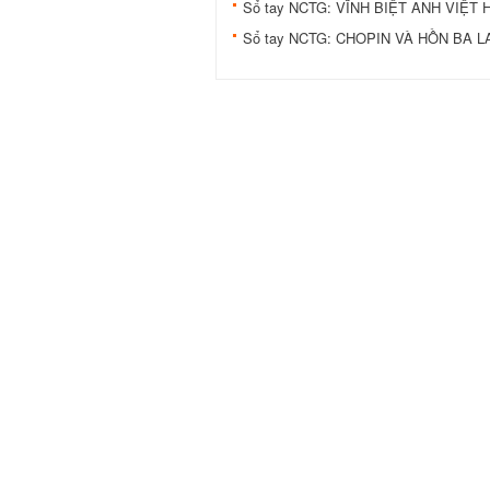
Sổ tay NCTG: VĨNH BIỆT ANH VIỆT 
Sổ tay NCTG: CHOPIN VÀ HỒN BA 