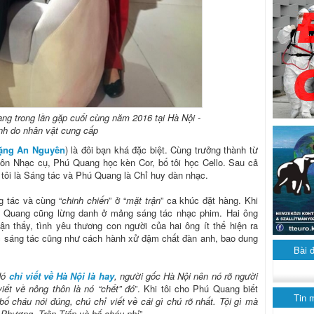
ng trong lần gặp cuối cùng năm 2016 tại Hà Nội -
nh do nhân vật cung cấp
ặng An Nguyên
) là đôi bạn khá đặc biệt. Cùng trưởng thành từ
ôn Nhạc cụ, Phú Quang học kèn Cor, bố tôi học Cello. Sau cả
tôi là Sáng tác và Phú Quang là Chỉ huy dàn nhạc.
ng tác và cùng “
chinh chiến
” ở “
mặt trận
” ca khúc đặt hàng. Khi
ú Quang cũng lừng danh ở mảng sáng tác nhạc phim. Hai ông
ận thấy, tình yêu thương con người của hai ông ít thể hiện ra
c sáng tác cũng như cách hành xử đậm chất đàn anh, bao dung
Bài 
Nó
chỉ viết về Hà Nội là hay
, người gốc Hà Nội nên nó rõ người
iết về nông thôn là nó “chết” đó
”. Khi tôi cho Phú Quang biết
Tin 
bố cháu nói đúng, chú chỉ viết về cái gì chú rõ nhất. Tội gì mà
 Phương, Trần Tiến và bố cháu nhỉ
”.