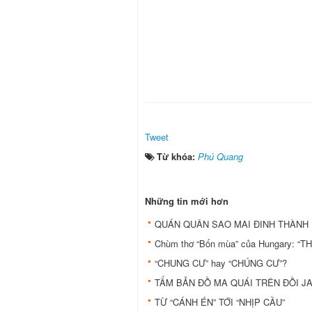
Tweet
Từ khóa:
Phú Quang
Những tin mới hơn
QUÁN QUÂN SAO MAI ĐINH THÀNH 
Chùm thơ “Bốn mùa” của Hungary: 
“CHUNG CƯ” hay “CHÚNG CƯ”?
TẤM BẢN ĐỒ MA QUÁI TRÊN ĐỒI J
TỪ “CÁNH ÉN” TỚI “NHỊP CẦU”