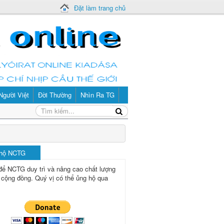
Đặt làm trang chủ
Người Việt
Đời Thường
Nhìn Ra TG
 hộ NCTG
để NCTG duy trì và nâng cao chất lượng
 cộng đồng.
Quý vị có thể ủng hộ qua