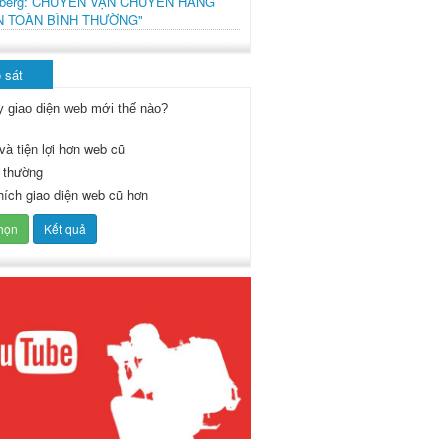
mberg: CHUYẾN VẬN CHUYỂN HÀNG
N TOÀN BÌNH THƯỜNG"
 sát
y giao diện web mới thế nào?
và tiện lợi hơn web cũ
 thường
thích giao diện web cũ hơn