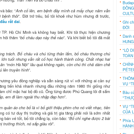
Budap
ĐỒNG
và bảo: “
Anh cố lên, em bệnh đầy mình cả mấy chục năm vẫn
CULT
 bệnh thôi
”. Đời trớ trêu, bố tôi khoẻ như hùm nhưng đi trước,
 đấu rất dai
.
Ghi c
ĐỜI
ở TP. Hồ Chí Minh và không hay biết. Khi tôi thực hiện chương
Danh s
n hỏi thăm “
bố cháu dạo này thế nào
”. Và khi biết bố tôi đã mất
HUNG
"LỘ D
áng trách. Bố cháu và chú từng thân lắm, bố cháu thương chú
TOÀN
ã lớn tuổi nhưng vẫn rất cố học hành thành công. Chất nhạc hai
CHÍN
 ăn “món Hà Nội” lâu quá không ngán, còn chú thì chả dám chê
PÉTE
ú lên truyền hình
”.
THÔN
ương yêu đồng nghiệp và sẵn sàng rút ví với những ai cần sự
VỤ "T
thăng tiến khá nhanh nhưng đầu những năm 1980 thì giống như
làm chỉ mặc hai bộ đồ cũ. Ông từng đươc Phú Quang lôi đi sắm
Bầu c
ấp, em đi làm ngoài thu nhập đẹp hơn
”.
"THƯỢ
VỤ "T
 quần áo cho bố là vì bố giới thiệu phim cho nó viết nhạc, tiền
CỦA 
ng có tư duy thị trường và giá trị gia tăng phải nói là sớm nhất
g bán vé tốt, bố tôi chẳng lạ, còn bảo: “
Bố chỉ nghe được 2 bài
Phía 
 trường thích, nó sắp giàu rồi
”.
HÀNH