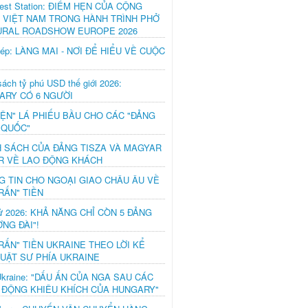
est Station: ĐIỂM HẸN CỦA CỘNG
 VIỆT NAM TRONG HÀNH TRÌNH PHỞ
URAL ROADSHOW EUROPE 2026
hép: LÀNG MAI - NƠI ĐỂ HIỂU VỀ CUỘC
ách tỷ phú USD thế giới 2026:
ARY CÓ 6 NGƯỜI
IỆN" LÁ PHIẾU BẦU CHO CÁC "ĐẢNG
 QUỐC"
H SÁCH CỦA ĐẢNG TISZA VÀ MAGYAR
R VỀ LAO ĐỘNG KHÁCH
G TIN CHO NGOẠI GIAO CHÂU ÂU VỀ
RẤN" TIỀN
ử 2026: KHẢ NĂNG CHỈ CÒN 5 ĐẢNG
NG ĐÀI"!
RẤN" TIỀN UKRAINE THEO LỜI KỂ
LUẬT SƯ PHÍA UKRAINE
Ukraine: "DẤU ẤN CỦA NGA SAU CÁC
 ĐỘNG KHIÊU KHÍCH CỦA HUNGARY"