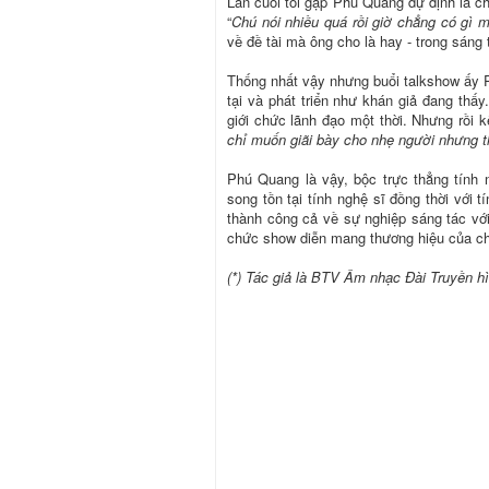
Lần cuối tôi gặp Phú Quang dự định là c
“
Chú nói nhiều quá rồi giờ chẳng có gì 
về đề tài mà ông cho là hay - trong sáng 
Thống nhất vậy nhưng buổi talkshow ấy P
tại và phát triển như khán giả đang thấ
giới chức lãnh đạo một thời. Nhưng rồi k
chỉ muốn giãi bày cho nhẹ người nhưng th
Phú Quang là vậy, bộc trực thẳng tính 
song tồn tại tính nghệ sĩ đồng thời với
thành công cả về sự nghiệp sáng tác với
chức show diễn mang thương hiệu của ch
(*) Tác giả là BTV Âm nhạc Ðài Truyền 