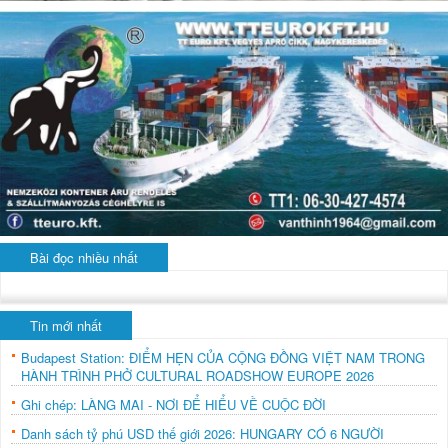
Bài đọc nhiều nhất
Tin mới nhất
Budapest Station: ĐIỂM HẸN CỦA CỘNG ĐỒNG VIỆT NAM TRONG
HÀNH TRÌNH PHỞ CULTURAL ROADSHOW EUROPE 2026
Ghi chép: LÀNG MAI - NƠI ĐỂ HIỂU VỀ CUỘC ĐỜI
Danh sách tỷ phú USD thế giới 2026: HUNGARY CÓ 6 NGƯỜI