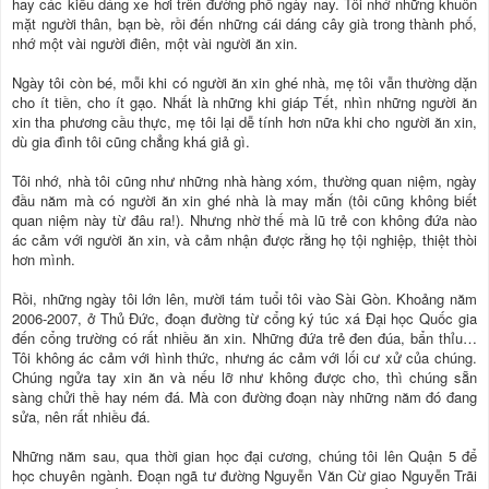
hay các kiểu dáng xe hơi trên đường phố ngày nay. Tôi nhớ những khuôn
mặt người thân, bạn bè, rồi đến những cái dáng cây già trong thành phố,
nhớ một vài người điên, một vài người ăn xin.
Ngày tôi còn bé, mỗi khi có người ăn xin ghé nhà, mẹ tôi vẫn thường dặn
cho ít tiền, cho ít gạo. Nhất là những khi giáp Tết, nhìn những người ăn
xin tha phương cầu thực, mẹ tôi lại dễ tính hơn nữa khi cho người ăn xin,
dù gia đình tôi cũng chẳng khá giả gì.
Tôi nhớ, nhà tôi cũng như những nhà hàng xóm, thường quan niệm, ngày
đầu năm mà có người ăn xin ghé nhà là may mắn (tôi cũng không biết
quan niệm này từ đâu ra!). Nhưng nhờ thế mà lũ trẻ con không đứa nào
ác cảm với người ăn xin, và cảm nhận được rằng họ tội nghiệp, thiệt thòi
hơn mình.
Rồi, những ngày tôi lớn lên, mười tám tuổi tôi vào Sài Gòn. Khoảng năm
2006-2007, ở Thủ Đức, đoạn đường từ cổng ký túc xá Đại học Quốc gia
đến cổng trường có rất nhiều ăn xin. Những đứa trẻ đen đúa, bẩn thỉu…
Tôi không ác cảm với hình thức, nhưng ác cảm với lối cư xử của chúng.
Chúng ngửa tay xin ăn và nếu lỡ như không được cho, thì chúng sẵn
sàng chửi thề hay ném đá. Mà con đường đoạn này những năm đó đang
sửa, nên rất nhiều đá.
Những năm sau, qua thời gian học đại cương, chúng tôi lên Quận 5 để
học chuyên ngành. Đoạn ngã tư đường Nguyễn Văn Cừ giao Nguyễn Trãi