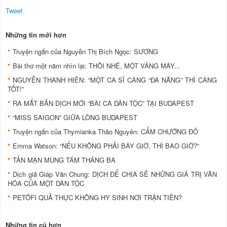
Tweet
Những tin mới hơn
Truyện ngắn của Nguyễn Thị Bích Ngọc: SƯƠNG
Bài thơ một năm nhìn lại: THÔI NHÉ, MỘT VẦNG MÂY...
NGUYỄN THANH HIỀN: “MỘT CA SĨ CÀNG “ĐA NĂNG” THÌ CÀNG
TỐT!”
RA MẮT BẢN DỊCH MỚI “BÀI CA DÂN TỘC” TẠI BUDAPEST
“MISS SAIGON” GIỮA LÒNG BUDAPEST
Truyện ngắn của Thymianka Thảo Nguyên: CẨM CHƯỚNG ĐỎ
Emma Watson: “NẾU KHÔNG PHẢI BÂY GIỜ, THÌ BAO GIỜ?”
TẢN MẠN MÙNG TÁM THÁNG BA
Dịch giả Giáp Văn Chung: DỊCH ĐỂ CHIA SẺ NHỮNG GIÁ TRỊ VĂN
HÓA CỦA MỘT DÂN TỘC
PETŐFI QUẢ THỰC KHÔNG HY SINH NƠI TRẬN TIỀN?
Những tin cũ hơn