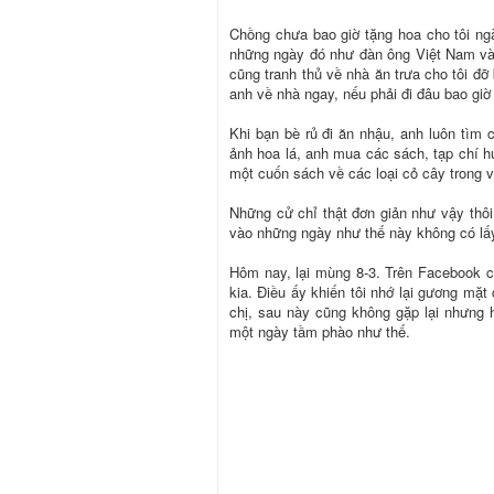
Chồng chưa bao giờ tặng hoa cho tôi ngà
những ngày đó như đàn ông Việt Nam và
cũng tranh thủ về nhà ăn trưa cho tôi đỡ
anh về nhà ngay, nếu phải đi đâu bao giờ
Khi bạn bè rủ đi ăn nhậu, anh luôn tìm c
ảnh hoa lá, anh mua các sách, tạp chí 
một cuốn sách về các loại cỏ cây trong vù
Những cử chỉ thật đơn giản như vậy thô
vào những ngày như thế này không có lấ
Hôm nay, lại mùng 8-3. Trên Facebook 
kia. Điều ấy khiến tôi nhớ lại gương mặt
chị, sau này cũng không gặp lại nhưng 
một ngày tầm phào như thế.