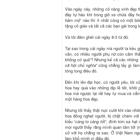
Vào ngày này, những cô nàng xinh đẹp th
đầy tự hào khi trong giỏ xe chứa đầy h
hâm mộ
” nào thì ít nhất cũng có một bô
tặng cô giáo và tất cả các bạn gái trong
Và tôi đâm ghét cái ngày 8-3 từ đó.
Tại sao trong cái ngày mà người ta kêu g
vân, có nhiều người phụ nữ còn cảm thấy
không có quà
”? Nhưng kể cả các những 
xã hội chủ nghĩa
” cũng chẳng lấy gì làm
tòng tong điều đó.
Đến khi lên đại học, có người yêu, tôi c
hoa hay quà vào những dịp lễ tết, khỏi 
hoa mà ngược lại rất hay tự mua và cắm 
một hàng hoa đẹp.
Nhưng tôi thấy thật nực cười khi vào nh
hoa đông nghẹt người, bị chặt chém vớ
kiểu “
càng to càng tốt
”, đính kim sa hạt
mọi người thấy rằng mình quan tâm tới (
xử với họ chẳng ra sao. Ở Việt Nam ng
làm khổ mình vì điều đó.