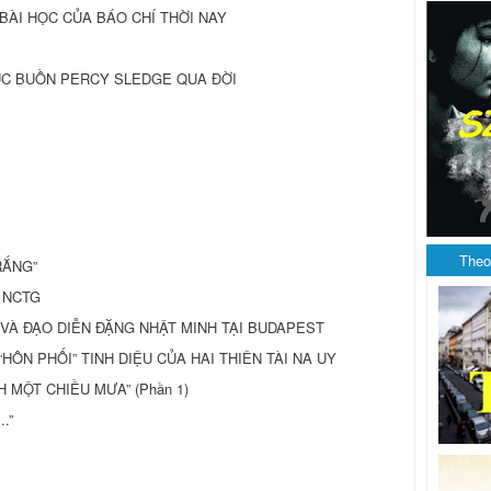
BÀI HỌC CỦA BÁO CHÍ THỜI NAY
C BUỒN PERCY SLEDGE QUA ĐỜI
Theo
RẮNG”
 NCTG
 VÀ ĐẠO DIỄN ĐẶNG NHẬT MINH TẠI BUDAPEST
HÔN PHỐI” TINH DIỆU CỦA HAI THIÊN TÀI NA UY
 MỘT CHIỀU MƯA” (Phần 1)
.”