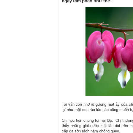
ngày tầm phào như thế”.
Tôi vẫn còn nhớ rõ gương mặt ấy của chị
lại như một con rùa lúc nào cũng muốn tụ
Chị học hơn chúng tôi hai lớp. Chị thường
thấy những giọt nước mắt lăn dài trên m
cặp đã sờn rách nằm chỏng queo.