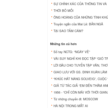
SỰ CHÍNH XÁC CỦA THÔNG TIN VÀ 
THỜI BỎ MỐI
ÔNG HOÀNG CỦA NHỮNG TÌNH KHÚ
Truyện ngắn của Mai Lê: BẢN NGÃ
TẠI SAO TẤM CÁM?
Những tin cũ hơn
Sổ tay NCTG: “NGÀY VỀ”
VÀI SUY NGHĨ KHI ĐỌC TẬP “GIÓ T
LỜI ĐẦU CHO TUYỂN TẬP VĂN, THƠ
GIAO LƯU VỚI GS. ĐINH XUÂN LÂM
“KHÚC HÁT NÀNG SOLVEIG”, CUỘC “
GIÃ TỪ TÁC GIẢ “EM ĐẾN THĂM ANH
1956 - “CHỈ CÒN MÃI VỚI THỜI GIAN..
Từ những chuyến đi: MOSCOW
HÀ NỘI TRONG MẮT AI