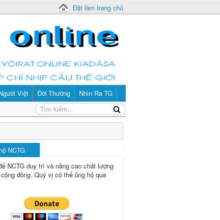
Đặt làm trang chủ
Người Việt
Đời Thường
Nhìn Ra TG
 hộ NCTG
để NCTG duy trì và nâng cao chất lượng
 cộng đồng.
Quý vị có thể ủng hộ qua