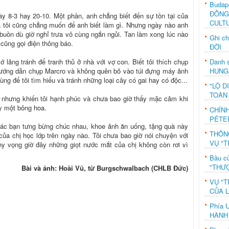
Budap
ĐỒNG
y 8-3 hay 20-10. Một phần, anh chẳng biết đến sự tồn tại của
CULT
 tôi cũng chẳng muốn để anh biết làm gì. Nhưng ngày nào anh
 buồn dù giờ nghỉ trưa vô cùng ngắn ngủi. Tan làm xong lúc nào
Ghi c
 cũng gọi điện thông báo.
ĐỜI
Danh s
ớ lảng tránh để tranh thủ ở nhà với vợ con. Biết tôi thích chụp
HUNG
hướng dẫn chụp Marcro và không quên bỏ vào túi đựng máy ảnh
ng để tôi tìm hiểu và tránh những loại cây có gai hay có độc...
"LỘ D
TOÀN
i nhưng khiến tôi hạnh phúc và chưa bao giờ thấy mặc cảm khi
y một bông hoa.
CHÍN
PÉTE
các bạn tưng bừng chúc nhau, khoe ảnh ăn uống, tặng quà này
THÔN
 của chị học lớp trên ngày nào. Tôi chưa bao giờ nói chuyện với
VỤ "T
hy vọng giờ đây những giọt nước mắt của chị không còn rơi vì
Bầu c
"THƯỢ
Bài và ảnh: Hoài Vũ, từ Burgschwalbach (CHLB Đức)
VỤ "T
CỦA 
Phía 
HÀNH