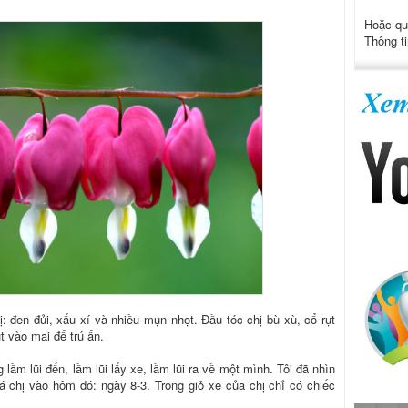
Hoặc qu
Thông ti
: đen đủi, xấu xí và nhiều mụn nhọt. Đầu tóc chị bù xù, cổ rụt
t vào mai để trú ẩn.
 lầm lũi đến, lầm lũi lấy xe, lầm lũi ra về một mình. Tôi đã nhìn
á chị vào hôm đó: ngày 8-3. Trong giỏ xe của chị chỉ có chiếc