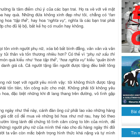
ường là tâm điểm chú ý của các bạn trai. Họ ra về với vẻ mặt
oa hay quà. Những đứa không xinh đẹp như tôi, chẳng có “
fan
ng hoa “
tập thể
”, hay hoa “
nghĩa vụ
”, nghĩa là các bạn trai phải
 lớp cho đủ lệ bộ, bất kể họ có muốn hay không.
ọi tôn vinh người phụ nữ, xóa bỏ bất bình đẳng, vân vân và vân
 tủi thân và tổn thương nhiều hơn? Có thể vì “
phụ nữ xấu thì
món quà kiểu như “
hoa tập thể
”, “
hoa nghĩa vụ
” kiểu “
quân bình
 danh giá cả. Cả người tặng lẫn người được tặng đều biết tỏng
ũng nói toẹt với người yêu mình vậy: tôi không thích được tặng
phải tốn tiền, tốn công sức cho mệt. Không phải tôi không yêu
hoa, đặc biệt những khi đi lang thang trên đường, vô tình gặp
ững ngày như thế này, cánh đàn ông cứ phải lao vào những hàng
Bài 
i giá cắt cổ để mua về những bó hoa như mớ rau, hay bó theo
 cườm lóng lánh để chứng tỏ tình cảm cũng to lớn của mình, để
những) người phụ nữ của mình thế nào cho dù hàng ngày thì đối
Tin 
ười ta vẫn còn mắc bệnh trọng hình thức khá nặng và tự mình