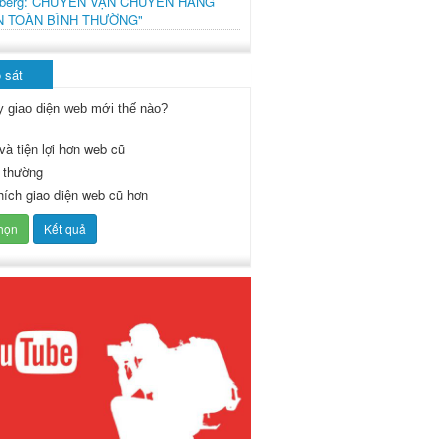
mberg: CHUYẾN VẬN CHUYỂN HÀNG
N TOÀN BÌNH THƯỜNG"
 sát
y giao diện web mới thế nào?
và tiện lợi hơn web cũ
 thường
thích giao diện web cũ hơn