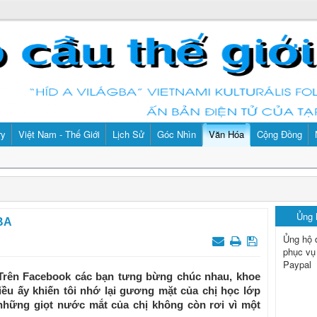
ry
Việt Nam - Thế Giới
Lịch Sử
Góc Nhìn
Văn Hóa
Cộng Đồng
Ủng
BA
Ủng hộ 
phục vụ
Paypal
 Trên Facebook các bạn tưng bừng chúc nhau, khoe
iều ấy khiến tôi nhớ lại gương mặt của chị học lớp
những giọt nước mắt của chị không còn rơi vì một