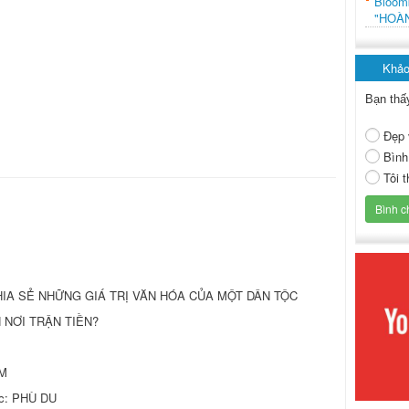
Bloo
"HOÀ
Khảo
Bạn thấ
Đẹp 
Bình
Tôi 
Ể CHIA SẺ NHỮNG GIÁ TRỊ VĂN HÓA CỦA MỘT DÂN TỘC
 NƠI TRẬN TIỀN?
M
ọc: PHÙ DU