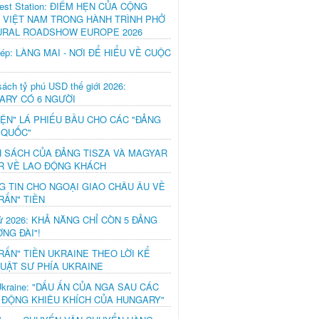
est Station: ĐIỂM HẸN CỦA CỘNG
 VIỆT NAM TRONG HÀNH TRÌNH PHỞ
URAL ROADSHOW EUROPE 2026
hép: LÀNG MAI - NƠI ĐỂ HIỂU VỀ CUỘC
ách tỷ phú USD thế giới 2026:
ARY CÓ 6 NGƯỜI
IỆN" LÁ PHIẾU BẦU CHO CÁC "ĐẢNG
 QUỐC"
H SÁCH CỦA ĐẢNG TISZA VÀ MAGYAR
R VỀ LAO ĐỘNG KHÁCH
G TIN CHO NGOẠI GIAO CHÂU ÂU VỀ
RẤN" TIỀN
ử 2026: KHẢ NĂNG CHỈ CÒN 5 ĐẢNG
NG ĐÀI"!
RẤN" TIỀN UKRAINE THEO LỜI KỂ
LUẬT SƯ PHÍA UKRAINE
Ukraine: "DẤU ẤN CỦA NGA SAU CÁC
 ĐỘNG KHIÊU KHÍCH CỦA HUNGARY"