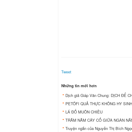
Tweet
Những tin mới hơn
Dịch giả Giáp Văn Chung: DỊCH Đ
PETŐFI QUẢ THỰC KHÔNG HY SINH
LÁ ĐỔ MUÔN CHIỀU
TRĂM NĂM CÂY CỔ GIỮA NGÀN NĂ
Truyện ngắn của Nguyễn Thị Bích Ng