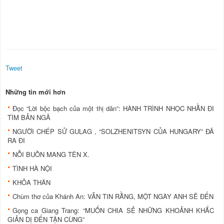
Tweet
Những tin mới hơn
Đọc “Lời bộc bạch của một thị dân”: HÀNH TRÌNH NHỌC NHẰN ĐI
TÌM BẢN NGÃ
NGƯỜI CHÉP SỬ GULAG , “SOLZHENITSYN CỦA HUNGARY” ĐÃ
RA ĐI
NỖI BUỒN MANG TÊN X.
TÌNH HÀ NỘI
KHỎA THÂN
Chùm thơ của Khánh An: VẪN TIN RẰNG, MỘT NGÀY ANH SẼ ĐẾN
Gọng ca Giang Trang: “MUỐN CHIA SẺ NHỮNG KHOẢNH KHẮC
GIẢN DỊ ĐẾN TẬN CÙNG”