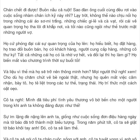
Chán chết đi được! Buồn nẫu cả ruột! Sao đàn ông cuối cùng đều rơi vào
cuộc sống nhàm chán ích kỷ này nhỉ? Lạy trời, không thể nào chịu nổi họ
trong những cái áo sơ-mi trắng, những chiếc gi-lê và cà vạt, rồi cái vẻ
quan trọng họ tha lôi đi khắp nơi, và tối nào cũng ngồi như thế trước mặt
những người vợ.
Họ cứ phóng đại cái sự quan trọng của họ lên: họ hiểu biết, họ đặt hàng,
họ trao đổi buôn bán, họ có khách hàng, người cung cấp hàng, những cô
thư ký! Tất cả những cái họ có là nhờ vợ hết, và đổi lại thì họ làm gì? Họ
biến mất vào chương trình thời sự buổi tối!
Và liệu vì thế mà họ sẽ trở nên thông minh hơn? Mọi người thử nghĩ xem!
Cho dù họ chăm chút vẻ bề ngoài thật, nhưng họ quên mất việc cảm
nhận, bày tỏ, họ tê liệt trong các tư thế, trạng thái. Họ trí thức một cách
oặt oẹo.
Cô ta nghĩ: Mình đã tiêu phí tình yêu thương vô bờ bến cho một người
trong khi anh ta không đáng được như thế!
Sự im lặng đè nặng lên anh ta, giống như cuộc sống đơn điệu hàng ngày
mà tờ báo đã trở thành một biểu tượng. Trong năm phút tới, cô ta sẽ giật
tờ báo khỏi tay anh! Đó, cô ta sẽ làm thế.
Và cô ta sẽ nói cô ta chán cuộc sống với anh, cô ta tuyệt vọng vì anh vô