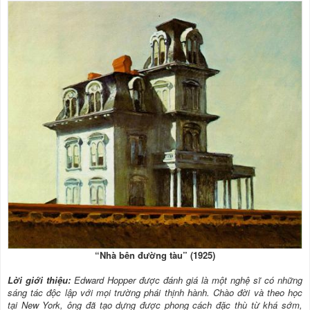
“Nhà bên đường tàu” (1925)
Lời giới thiệu:
Edward Hopper được đánh giá là một nghệ sĩ có những
sáng tác độc lập với mọi trường phái thịnh hành. Chào đời và theo học
tại New York, ông đã tạo dựng được phong cách đặc thù từ khá sớm,