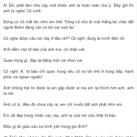
A! Đó, phải làm như vậy mới khiến anh ta hoàn toàn chú ý. Bây giờ thì
anh ta nghe! Cô cười:
Đừng có trố mắt lên nhìn em thế! Trông cứ như là một thằng bé chân đất
người Bolivi đang cần có bố mẹ nuôi ấy!
Cô nghe được câu nói này ở đâu nhỉ? Cô nghĩ: đúng là mình điên rồi.
Anh dẫm vào tờ báo của anh kìa, cô nhận xét.
Quan trọng gì, đáp lại bằng một cái nhún vai.
Cô nghĩ: A, tờ báo chỉ quan trọng nếu cô vợ bé nhỏ ở trong bếp, hạnh
phúc và ngoan ngoãn!
Anh không thể tin được là em gặp được ai mà em lại thích hơn anh, anh
ta nói.
Anh có lý, điều đó chưa xảy ra, em chỉ muốn bắt anh phải nhìn em.
Em rất đẹp trong chiếc váy này, anh ta vừa nói vừa nhặt tờ báo.
Điều gì ẩn giấu sau sự bình yên trong gia đình?