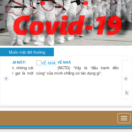
Muôn mặt đời thường
AM MẤT!
VỀ NHÀ
ời, những cái
(NCTG) “Vậy là “đấu tranh đến
ới gọi là mới
cùng” của mình chẳng có tác dụng gì”.
không nghĩ t