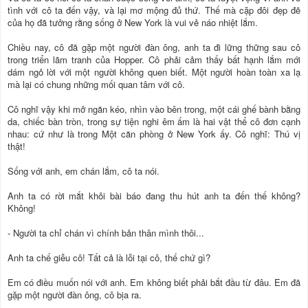
tình với cô ta đến vậy, và lại mơ mộng đủ thứ. Thế mà cặp đôi đẹp đẽ
của họ đã tưởng rằng sống ở New York là vui vẻ náo nhiệt lắm.
Chiều nay, cô đã gặp một người đàn ông, anh ta đi lững thững sau cô
trong triển lãm tranh của Hopper. Cô phải cảm thấy bất hạnh lắm mới
dám ngỏ lời với một người không quen biết. Một người hoàn toàn xa lạ
mà lại có chung những mối quan tâm với cô.
Cô nghĩ vậy khi mở ngăn kéo, nhìn vào bên trong, một cái ghế bành bằng
da, chiếc bàn tròn, trong sự tiện nghi êm ấm là hai vật thể cô đơn cạnh
nhau: cứ như là trong Một căn phòng ở New York ấy. Cô nghĩ: Thú vị
thật!
Sống với anh, em chán lắm, cô ta nói.
Anh ta có rời mắt khỏi bài báo đang thu hút anh ta đến thế không?
Không!
- Người ta chỉ chán vì chính bản thân mình thôi...
Anh ta chế giễu cô! Tất cả là lỗi tại cô, thế chứ gì?
Em có điều muốn nói với anh. Em không biết phải bắt đầu từ đâu. Em đã
gặp một người đàn ông, cô bịa ra.