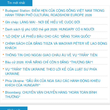
Tin mới nhất
Budapest Station: ĐIỂM HẸN CỦA CỘNG ĐỒNG VIỆT NAM TRONG
HÀNH TRÌNH PHỞ CULTURAL ROADSHOW EUROPE 2026
Ghi chép: LÀNG MAI - NƠI ĐỂ HIỂU VỀ CUỘC ĐỜI
Danh sách tỷ phú USD thế giới 2026: HUNGARY CÓ 6 NGƯỜI
"LỘ DIỆN" LÁ PHIẾU BẦU CHO CÁC "ĐẢNG TOÀN QUỐC"
CHÍNH SÁCH CỦA ĐẢNG TISZA VÀ MAGYAR PÉTER VỀ LAO ĐỘNG
KHÁCH
THÔNG TIN CHO NGOẠI GIAO CHÂU ÂU VỀ VỤ "TRẤN" TIỀN
Bầu cử 2026: KHẢ NĂNG CHỈ CÒN 5 ĐẢNG "THƯỢNG ĐÀI"!
VỤ "TRẤN" TIỀN UKRAINE THEO LỜI KỂ CỦA LUẬT SƯ PHÍA
UKRAINE
Phía Ukraine: "DẤU ẤN CỦA NGA SAU CÁC HÀNH ĐỘNG KHIÊU
KHÍCH CỦA HUNGARY"
Bloomberg: CHUYẾN VẬN CHUYỂN HÀNG "HOÀN TOÀN BÌNH
THƯỜNG"