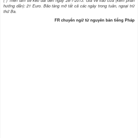
(*) Triển lãm sẽ kéo dài đến ngày 28-1-2013. Giá vé vào cửa (kèm phần
hướng dẫn): 21 Euro. Bảo tàng mở tất cả các ngày trong tuần, ngoại trừ
thứ Ba.
FR chuyển ngữ từ nguyên bản tiếng Pháp