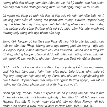
nhưng phải đến những năm đầu thập niên 20 thế kỷ trước, các họa phẩm
của ông mới được đánh giá đúng mức về mặt nghệ thuật và tài chính.
Là người nổi tiếng về tính kín đáo, ít tiếp xúc và kiệm lời (đặc biệt, rất ít
khi ông phát biểu về những tác phẩm của mình), Edward Hopper cũng
hay thể hiện điều này thông qua hình ảnh những nhân vật cô đơn, những
tình huống cuộc sống thường nhật có sức biểu cảm hết sức mạnh mẽ
thường thấy trong các họa phẩm của ông.
Trong đời, Hopper có ba lần sang Paris để học hỏi từ các tác phẩm của
một số bậc thầy Pháp. Những danh họa trường phái ấn tượng - đặc biệt
là Edgar Degas, Albert Marquet và Félis Vallotton - đã có ảnh hướng lớn
tới ông, nhưng Hopper cũng có được rất nhiều cảm hứng từ các bậc tiền
bối người Hà Lan và Đức, như Jan Vermeer van Delft và Walter Sickert.
Được coi là một nghệ sĩ có những đóng góp đáng kể trong mọi trường
phái hội họa (lãng mạn, hiện thực, siêu thực, biểu tượng, hình thức và
Pop art), trong lần hiện diện này tại Paris, hầu như cả sự nghiệp sáng tác
của Edward Hopper được giới thiệu với người thưởng ngoạn, với tất cả
những nét đa dạng, phong phú và phức hợp của nó (*).
Nhân dịp này, tờ báo Pháp “L'Express” đã có ý tưởng khá độc đáo là mời
6 nhà văn sáng tác một truyện ngắn lấy cảm hứng từ một bức tranh của
Hopper. Sau đây là truyện ngắn của nhà văn nữ Alice Ferney với bức
tranh “Căn phòng ở New York” (Room in New York, 1932).
(NCTG)