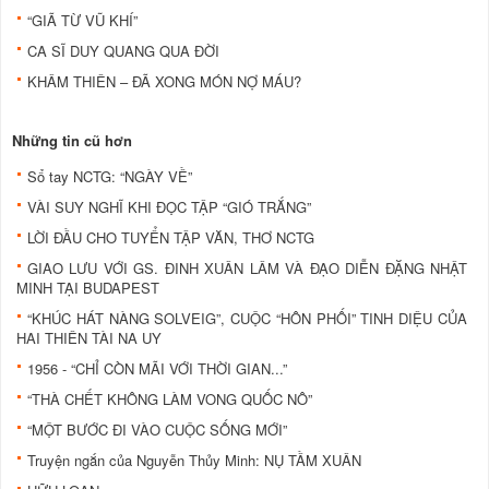
“GIÃ TỪ VŨ KHÍ”
CA SĨ DUY QUANG QUA ĐỜI
KHÂM THIÊN – ĐÃ XONG MÓN NỢ MÁU?
Những tin cũ hơn
Sổ tay NCTG: “NGÀY VỀ”
VÀI SUY NGHĨ KHI ĐỌC TẬP “GIÓ TRẮNG”
LỜI ĐẦU CHO TUYỂN TẬP VĂN, THƠ NCTG
GIAO LƯU VỚI GS. ĐINH XUÂN LÂM VÀ ĐẠO DIỄN ĐẶNG NHẬT
MINH TẠI BUDAPEST
“KHÚC HÁT NÀNG SOLVEIG”, CUỘC “HÔN PHỐI” TINH DIỆU CỦA
HAI THIÊN TÀI NA UY
1956 - “CHỈ CÒN MÃI VỚI THỜI GIAN...”
“THÀ CHẾT KHÔNG LÀM VONG QUỐC NÔ”
“MỘT BƯỚC ĐI VÀO CUỘC SỐNG MỚI”
Truyện ngắn của Nguyễn Thủy Minh: NỤ TẦM XUÂN