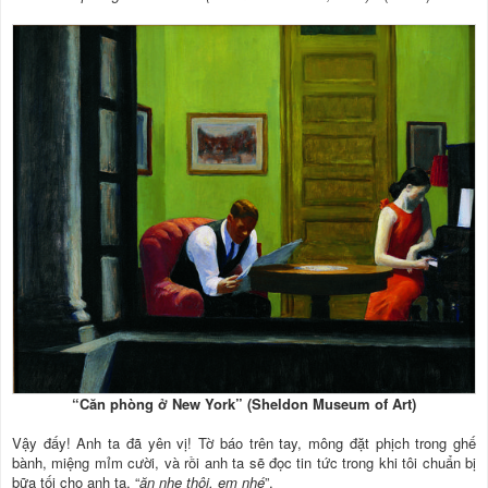
“Căn phòng ở New York” (Sheldon Museum of Art)
Vậy đấy! Anh ta đã yên vị! Tờ báo trên tay, mông đặt phịch trong ghế
bành, miệng mỉm cười, và rồi anh ta sẽ đọc tin tức trong khi tôi chuẩn bị
bữa tối cho anh ta, “
ăn nhẹ thôi, em nhé
”.