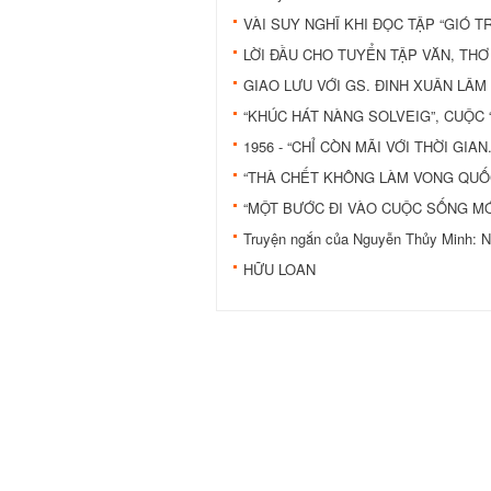
VÀI SUY NGHĨ KHI ĐỌC TẬP “GIÓ T
LỜI ĐẦU CHO TUYỂN TẬP VĂN, THƠ
GIAO LƯU VỚI GS. ĐINH XUÂN LÂM
“KHÚC HÁT NÀNG SOLVEIG”, CUỘC “
1956 - “CHỈ CÒN MÃI VỚI THỜI GIAN..
“THÀ CHẾT KHÔNG LÀM VONG QUỐ
“MỘT BƯỚC ĐI VÀO CUỘC SỐNG MỚ
Truyện ngắn của Nguyễn Thủy Minh:
HỮU LOAN