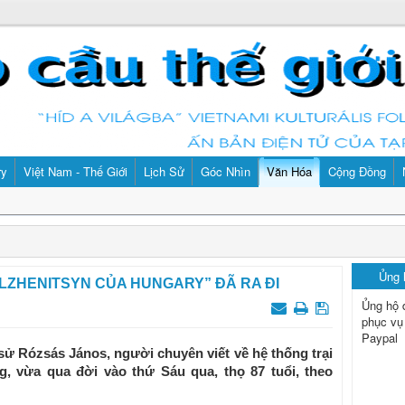
ry
Việt Nam - Thế Giới
Lịch Sử
Góc Nhìn
Văn Hóa
Cộng Đồng
Ủng
OLZHENITSYN CỦA HUNGARY” ĐÃ RA ĐI
Ủng hộ 
phục vụ
Paypal
ử Rózsás János, người chuyên viết về hệ thống trại
g, vừa qua đời vào thứ Sáu qua, thọ 87 tuổi, theo