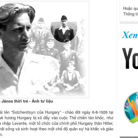
Hoặc qu
Thông ti
János thời trẻ - Ảnh tư liệu
 tên “Solzhenitsyn của Hungary” - chào đời ngày 6-8-1926 tại
quê hương Hungary bị xô đẩy vào cuộc Thế chiến tàn khốc, như
a nhập Levente, một tổ chức của chính phủ Hungary thân Hitler,
phải sống và sinh hoạt theo một chế độ quân sự hà khắc và giáo
n.