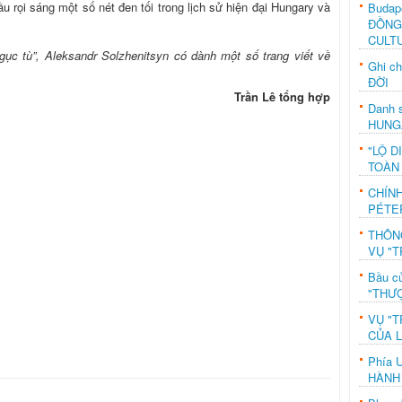
u rọi sáng một số nét đen tối trong lịch sử hiện đại Hungary và
Budap
ĐỒNG
CULT
gục tù”, Aleksandr Solzhenitsyn có dành một số trang viết về
Ghi c
ĐỜI
Trần Lê tổng hợp
Danh s
HUNG
"LỘ D
TOÀN
CHÍN
PÉTE
THÔN
VỤ "T
Bầu c
"THƯỢ
VỤ "T
CỦA 
Phía 
HÀNH