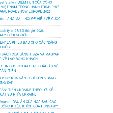
est Station: ĐIỂM HẸN CỦA CỘNG
 VIỆT NAM TRONG HÀNH TRÌNH PHỞ
URAL ROADSHOW EUROPE 2026
hép: LÀNG MAI - NƠI ĐỂ HIỂU VỀ CUỘC
ách tỷ phú USD thế giới 2026:
ARY CÓ 6 NGƯỜI
IỆN" LÁ PHIẾU BẦU CHO CÁC "ĐẢNG
 QUỐC"
H SÁCH CỦA ĐẢNG TISZA VÀ MAGYAR
R VỀ LAO ĐỘNG KHÁCH
G TIN CHO NGOẠI GIAO CHÂU ÂU VỀ
RẤN" TIỀN
ử 2026: KHẢ NĂNG CHỈ CÒN 5 ĐẢNG
NG ĐÀI"!
RẤN" TIỀN UKRAINE THEO LỜI KỂ
LUẬT SƯ PHÍA UKRAINE
Ukraine: "DẤU ẤN CỦA NGA SAU CÁC
 ĐỘNG KHIÊU KHÍCH CỦA HUNGARY"