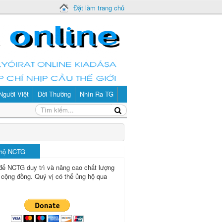
Đặt làm trang chủ
Người Việt
Đời Thường
Nhìn Ra TG
 hộ NCTG
để NCTG duy trì và nâng cao chất lượng
 cộng đồng.
Quý vị có thể ủng hộ qua