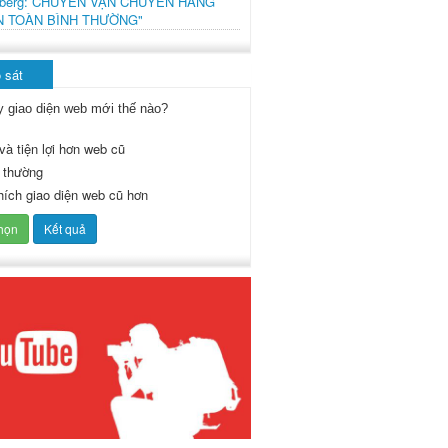
mberg: CHUYẾN VẬN CHUYỂN HÀNG
N TOÀN BÌNH THƯỜNG"
 sát
y giao diện web mới thế nào?
và tiện lợi hơn web cũ
 thường
thích giao diện web cũ hơn