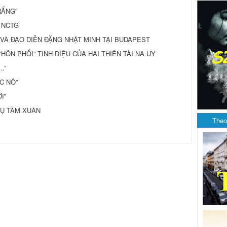
RẮNG”
 NCTG
 VÀ ĐẠO DIỄN ĐẶNG NHẬT MINH TẠI BUDAPEST
HÔN PHỐI” TINH DIỆU CỦA HAI THIÊN TÀI NA UY
.”
C NÔ”
I”
 NỤ TẦM XUÂN
Theo