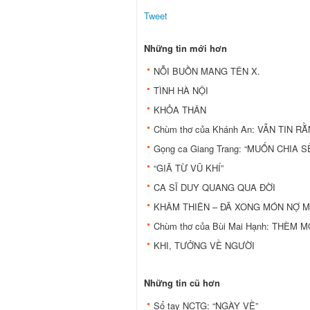
Tweet
Những tin mới hơn
NỖI BUỒN MANG TÊN X.
TÌNH HÀ NỘI
KHỎA THÂN
Chùm thơ của Khánh An: VẪN TIN 
Gọng ca Giang Trang: “MUỐN CHIA
“GIÃ TỪ VŨ KHÍ”
CA SĨ DUY QUANG QUA ĐỜI
KHÂM THIÊN – ĐÃ XONG MÓN NỢ 
Chùm thơ của Bùi Mai Hạnh: THÈ
KHI, TƯỞNG VỀ NGƯỜI
Những tin cũ hơn
Sổ tay NCTG: “NGÀY VỀ”