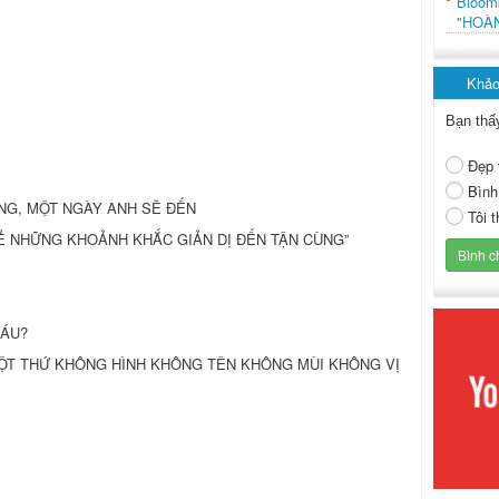
Bloo
"HOÀ
Khảo
Bạn thấ
Đẹp 
Bình
RẰNG, MỘT NGÀY ANH SẼ ĐẾN
Tôi 
 SẺ NHỮNG KHOẢNH KHẮC GIẢN DỊ ĐẾN TẬN CÙNG”
MÁU?
M MỘT THỨ KHÔNG HÌNH KHÔNG TÊN KHÔNG MÙI KHÔNG VỊ