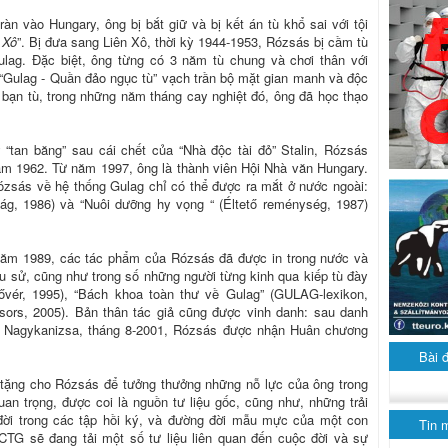
àn vào Hungary, ông bị bắt giữ và bị kết án tù khổ sai với tội
 Xô
”. Bị đưa sang Liên Xô, thời kỳ 1944-1953, Rózsás bị cầm tù
Gulag. Đặc biệt, ông từng có 3 năm tù chung và chơi thân với
 “Gulag - Quần đảo ngục tù” vạch trần bộ mặt gian manh và độc
i bạn tù, trong những năm tháng cay nghiệt đó, ông đã học thạo
“tan băng” sau cái chết của “Nhà độc tài đỏ” Stalin, Rózsás
ăm 1962. Từ năm 1997, ông là thành viên Hội Nhà văn Hungary.
zsás về hệ thống Gulag chỉ có thể được ra mắt ở nước ngoài:
ság, 1986) và “Nuôi dưỡng hy vọng “ (Éltető reménység, 1987)
ăm 1989, các tác phẩm của Rózsás đã được in trong nước và
ứu sử, cũng như trong số những người từng kinh qua kiếp tù đày
ővér, 1995), “Bách khoa toàn thư về Gulag” (GULAG-lexikon,
sors, 2005). Bản thân tác giả cũng được vinh danh: sau danh
P Nagykanizsa, tháng 8-2001, Rózsás được nhận Huân chương
Bài 
 tặng cho Rózsás để tưởng thưởng những nỗ lực của ông trong
n trọng, được coi là nguồn tư liệu gốc, cũng như, những trải
đời trong các tập hồi ký, và đường đời mẫu mực của một con
Tin 
NCTG sẽ đang tải một số tư liệu liên quan đến cuộc đời và sự