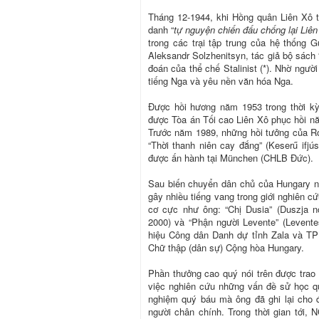
Tháng 12-1944, khi Hồng quân Liên Xô tr
danh “
tự nguyện chiến đấu chống lại Liên
trong các trại tập trung của hệ thống 
Aleksandr Solzhenitsyn, tác giả bộ sách
đoán của thể chế Stalinist (*). Nhờ ngườ
tiếng Nga và yêu nền văn hóa Nga.
Được hồi hương năm 1953 trong thời kỳ 
được Tòa án Tối cao Liên Xô phục hồi n
Trước năm 1989, những hồi tưởng của Ró
“Thời thanh niên cay đắng” (Keserű ifjú
được ấn hành tại München (CHLB Đức).
Sau biến chuyển dân chủ của Hungary n
gây nhiều tiếng vang trong giới nghiên c
cơ cực như ông: “Chị Dusia” (Duszja n
2000) và “Phận người Levente” (Levente
hiệu Công dân Danh dự tỉnh Zala và T
Chữ thập (dân sự) Cộng hòa Hungary.
Phần thưởng cao quý nói trên được trao
việc nghiên cứu những vấn đề sử học qua
nghiệm quý báu mà ông đã ghi lại cho 
người chân chính. Trong thời gian tới, 