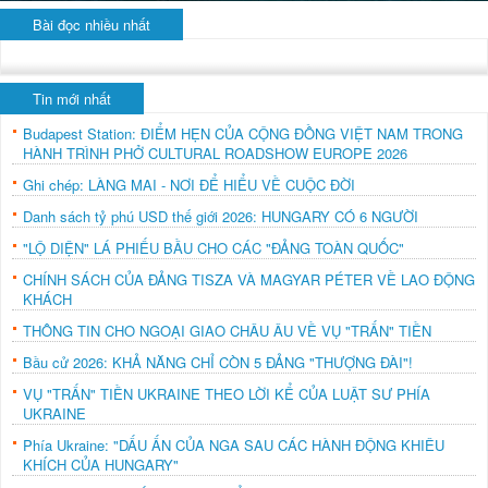
Bài đọc nhiều nhất
Tin mới nhất
Budapest Station: ĐIỂM HẸN CỦA CỘNG ĐỒNG VIỆT NAM TRONG
HÀNH TRÌNH PHỞ CULTURAL ROADSHOW EUROPE 2026
Ghi chép: LÀNG MAI - NƠI ĐỂ HIỂU VỀ CUỘC ĐỜI
Danh sách tỷ phú USD thế giới 2026: HUNGARY CÓ 6 NGƯỜI
"LỘ DIỆN" LÁ PHIẾU BẦU CHO CÁC "ĐẢNG TOÀN QUỐC"
CHÍNH SÁCH CỦA ĐẢNG TISZA VÀ MAGYAR PÉTER VỀ LAO ĐỘNG
KHÁCH
THÔNG TIN CHO NGOẠI GIAO CHÂU ÂU VỀ VỤ "TRẤN" TIỀN
Bầu cử 2026: KHẢ NĂNG CHỈ CÒN 5 ĐẢNG "THƯỢNG ĐÀI"!
VỤ "TRẤN" TIỀN UKRAINE THEO LỜI KỂ CỦA LUẬT SƯ PHÍA
UKRAINE
Phía Ukraine: "DẤU ẤN CỦA NGA SAU CÁC HÀNH ĐỘNG KHIÊU
KHÍCH CỦA HUNGARY"