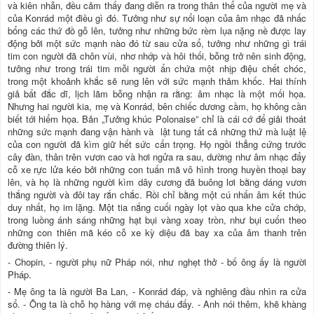
và kiên nhẫn, đều cảm thấy đang diễn ra trong thân thể của người mẹ và
của Konrád một điều gì đó. Tưởng như sự nổi loạn của âm nhạc đã nhấc
bổng các thứ đồ gỗ lên, tưởng như những bức rèm lụa nặng nề được lay
động bởi một sức mạnh nào đó từ sau cửa sổ, tưởng như những gì trái
tim con người đã chôn vùi, nhơ nhớp và hôi thối, bỗng trở nên sinh động,
tưởng như trong trái tim mỗi người ẩn chứa một nhịp điệu chết chóc,
trong một khoảnh khắc sẽ rung lên với sức mạnh thảm khốc. Hai thính
giả bất đắc dĩ, lịch lãm bỗng nhận ra rằng: âm nhạc là một mối họa.
Nhưng hai người kia, mẹ và Konrád, bên chiếc dương cầm, họ không cần
biết tới hiểm họa. Bản „Tưởng khúc Polonaise” chỉ là cái cớ để giải thoát
những sức mạnh đang vận hành và lật tung tất cả những thứ mà luật lệ
của con người đã kìm giữ hết sức cẩn trọng. Họ ngồi thẳng cứng trước
cây đàn, thân trên vươn cao và hơi ngửa ra sau, dường như âm nhạc đẩy
cỗ xe rực lửa kéo bởi những con tuấn mã vô hình trong huyền thoại bay
lên, và họ là những người kìm dây cương đã buông lơi bằng dáng vươn
thắng người và đôi tay rắn chắc. Rồi chỉ bằng một cú nhấn âm kết thúc
duy nhất, họ im lặng. Một tia nắng cuối ngày lọt vào qua khe cửa chớp,
trong luồng ánh sáng những hạt bụi vàng xoay tròn, như bụi cuốn theo
những con thiên mã kéo cỗ xe kỳ diệu đã bay xa của âm thanh trên
đường thiên lý.
- Chopin, - người phụ nữ Pháp nói, như nghẹt thở - bố ông ấy là người
Pháp.
- Mẹ ông ta là người Ba Lan, - Konrád đáp, và nghiêng đầu nhìn ra cửa
sổ. - Ông ta là chỗ họ hàng với mẹ cháu đấy. - Anh nói thêm, khẽ khàng