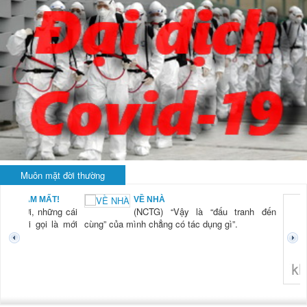
Muôn mặt đời thường
BẠN NAM MẤT!
VỀ NHÀ
TG) “Xời, những cái
(NCTG) “Vậy là “đấu tranh đến
tươi mới gọi là mới
cùng” của mình chẳng có tác dụng gì”.
không 