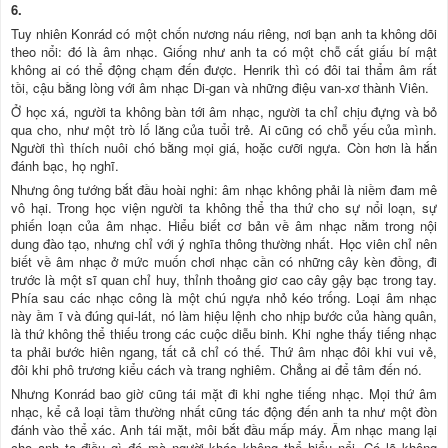
6.
Tuy nhiên Konrád có một chốn nương náu riêng, nơi bạn anh ta không dõi
theo nổi: đó là âm nhạc. Giống như anh ta có một chỗ cất giấu bí mật
không ai có thể động chạm đến được. Henrik thì có đôi tai thẩm âm rất
tồi, cậu bằng lòng với âm nhạc Di-gan và những điệu van-xơ thành Viên.
Ở học xá, người ta không bàn tới âm nhạc, người ta chỉ chịu đựng và bỏ
qua cho, như một trò lố lăng của tuổi trẻ. Ai cũng có chỗ yếu của mình.
Người thì thích nuôi chó bằng mọi giá, hoặc cưỡi ngựa. Còn hơn là hắn
đánh bạc, họ nghĩ.
Nhưng ông tướng bắt đầu hoài nghi: âm nhạc không phải là niềm đam mê
vô hại. Trong học viện người ta không thể tha thứ cho sự nổi loạn, sự
phiến loạn của âm nhạc. Hiểu biết cơ bản về âm nhạc nằm trong nội
dung đào tạo, nhưng chỉ với ý nghĩa thông thường nhất. Học viên chỉ nên
biết về âm nhạc ở mức muốn chơi nhạc cần có những cây kèn đồng, đi
trước là một sĩ quan chỉ huy, thỉnh thoảng giơ cao cây gậy bạc trong tay.
Phía sau các nhạc công là một chú ngựa nhỏ kéo trống. Loại âm nhạc
này ầm ĩ và đúng qui-lát, nó làm hiệu lệnh cho nhịp bước của hàng quân,
là thứ không thể thiếu trong các cuộc diễu binh. Khi nghe thấy tiếng nhạc
ta phải bước hiên ngang, tất cả chỉ có thế. Thứ âm nhạc đôi khi vui vẻ,
đôi khi phô trương kiểu cách và trang nghiêm. Chẳng ai để tâm đến nó.
Nhưng Konrád bao giờ cũng tái mặt đi khi nghe tiếng nhạc. Mọi thứ âm
nhạc, kể cả loại tầm thường nhất cũng tác động đến anh ta như một đòn
đánh vào thể xác. Anh tái mặt, môi bắt đầu mấp máy. Âm nhạc mang lại
cho anh ta điều gì đó mà người khác không thể hiểu nổi. Có lẽ không