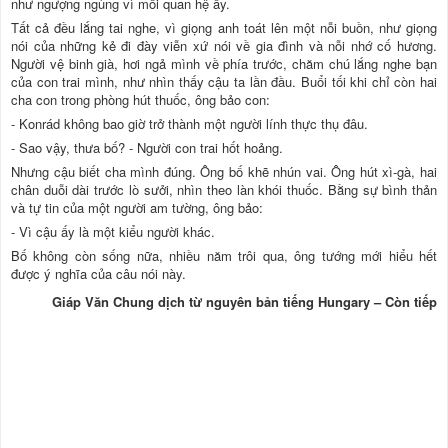
như ngượng ngùng vì mối quan hệ ấy.
Tất cả đều lắng tai nghe, vì giọng anh toát lên một nỗi buồn, như giọng
nói của những kẻ đi đày viễn xứ nói về gia đình và nỗi nhớ cố hương.
Người vệ binh già, hơi ngả mình về phía trước, chăm chú lắng nghe bạn
của con trai mình, như nhìn thấy cậu ta lần đầu. Buổi tối khi chỉ còn hai
cha con trong phòng hút thuốc, ông bảo con:
- Konrád không bao giờ trở thành một người lính thực thụ đâu.
- Sao vậy, thưa bố? - Người con trai hốt hoảng.
Nhưng cậu biết cha mình đúng. Ông bố khẽ nhún vai. Ông hút xì-gà, hai
chân duỗi dài trước lò sưởi, nhìn theo làn khói thuốc. Bằng sự bình thản
và tự tin của một người am tường, ông bảo:
- Vì cậu ấy là một kiểu người khác.
Bố không còn sống nữa, nhiều năm trôi qua, ông tướng mới hiểu hết
được ý nghĩa của câu nói này.
Giáp Văn Chung dịch từ nguyên bản tiếng Hungary – Còn tiếp