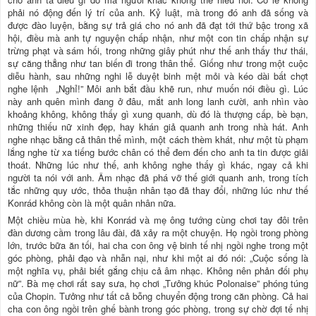
phải nó động đến lý trí của anh. Kỷ luật, mà trong đó anh đã sống và
được đào luyện, bằng sự trả giá cho nó anh đã đạt tới thứ bậc trong xã
hội, điều mà anh tự nguyện chấp nhận, như một con tin chấp nhận sự
trừng phạt và sám hối, trong những giây phút như thế anh thấy thư thái,
sự căng thẳng như tan biến đi trong thân thể. Giống như trong một cuộc
diễu hành, sau những nghi lễ duyệt binh mệt mỏi và kéo dài bất chợt
nghe lệnh „Nghỉ!” Môi anh bắt đầu khẽ run, như muốn nói điều gì. Lúc
này anh quên mình đang ở đâu, mắt anh long lanh cười, anh nhìn vào
khoảng không, không thấy gì xung quanh, dù đó là thượng cấp, bè bạn,
những thiếu nữ xinh đẹp, hay khán giả quanh anh trong nhà hát. Anh
nghe nhạc bằng cả thân thể mình, một cách thèm khát, như một tù phạm
lắng nghe từ xa tiếng bước chân có thể đem đến cho anh ta tin được giải
thoát. Những lúc như thế, anh không nghe thấy gì khác, ngay cả khi
người ta nói với anh. Âm nhạc đã phá vỡ thế giới quanh anh, trong tích
tắc những quy ước, thỏa thuận nhân tạo đã thay đổi, những lúc như thế
Konrád không còn là một quân nhân nữa.
Một chiều mùa hè, khi Konrád và mẹ ông tướng cùng chơi tay đôi trên
đàn dương cầm trong lâu đài, đã xảy ra một chuyện. Họ ngồi trong phòng
lớn, trước bữa ăn tối, hai cha con ông vệ binh tế nhị ngồi nghe trong một
góc phòng, phải đạo và nhẫn nại, như khi một ai đó nói: „Cuộc sống là
một nghĩa vụ, phải biết gắng chịu cả âm nhạc. Không nên phản đối phụ
nữ”. Bà mẹ chơi rất say sưa, họ chơi „Tưởng khúc Polonaise” phóng túng
của Chopin. Tưởng như tất cả bỗng chuyển động trong căn phòng. Cả hai
cha con ông ngồi trên ghế bành trong góc phòng, trong sự chờ đợi tế nhị