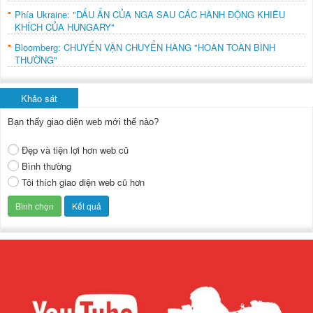
Phía Ukraine: "DẤU ẤN CỦA NGA SAU CÁC HÀNH ĐỘNG KHIÊU
KHÍCH CỦA HUNGARY"
Bloomberg: CHUYẾN VẬN CHUYỂN HÀNG "HOÀN TOÀN BÌNH
THƯỜNG"
Khảo sát
Bạn thấy giao diện web mới thế nào?
Đẹp và tiện lợi hơn web cũ
Bình thường
Tôi thích giao diện web cũ hơn