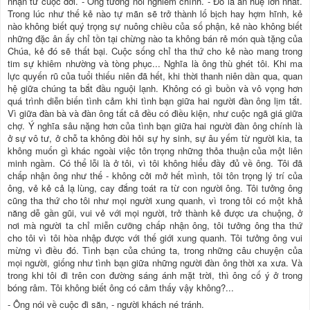
nhận từ cuộc đời. - Ông tướng nói nghiêm chỉnh. - Đó là ân huệ lớn nhất.
Trong lúc như thế kẻ nào tự mãn sẽ trở thành lố bịch hay hợm hĩnh, kẻ
nào không biết quý trọng sự nuông chiều của số phận, kẻ nào không biết
những đặc ân ấy chỉ tồn tại chừng nào ta không bán rẻ món quà tặng của
Chúa, kẻ đó sẽ thất bại. Cuộc sống chỉ tha thứ cho kẻ nào mang trong
tim sự khiêm nhường và tòng phục... Nghĩa là ông thù ghét tôi. Khi ma
lực quyến rũ của tuổi thiếu niên đã hết, khi thời thanh niên dần qua, quan
hệ giữa chúng ta bắt đầu nguội lạnh. Không có gì buồn và vô vọng hơn
quá trình diễn biến tình cảm khi tình bạn giữa hai người đàn ông lịm tắt.
Vì giữa đàn bà và đàn ông tất cả đều có điều kiện, như cuộc ngã giá giữa
chợ. Ý nghĩa sâu nặng hơn của tình bạn giữa hai người đàn ông chính là
ở sự vô tư, ở chỗ ta không đòi hỏi sự hy sinh, sự âu yếm từ người kia, ta
không muốn gì khác ngoài việc tôn trọng những thỏa thuận của một liên
minh ngầm. Có thể lỗi là ở tôi, vì tôi không hiểu đầy đủ về ông. Tôi đã
chấp nhận ông như thế - không cởi mở hết mình, tôi tôn trọng lý trí của
ông, vẻ kẻ cả lạ lùng, cay đắng toát ra từ con người ông. Tôi tưởng ông
cũng tha thứ cho tôi như mọi người xung quanh, vì trong tôi có một khả
năng dễ gần gũi, vui vẻ với mọi người, trở thành kẻ được ưa chuộng, ở
nơi mà người ta chỉ miễn cưỡng chấp nhận ông, tôi tưởng ông tha thứ
cho tôi vì tôi hòa nhập được với thế giới xung quanh. Tôi tưởng ông vui
mừng vì điều đó. Tình bạn của chúng ta, trong những câu chuyện của
mọi người, giống như tình bạn giữa những người đàn ông thời xa xưa. Và
trong khi tôi đi trên con đường sáng ánh mặt trời, thì ông cố ý ở trong
bóng râm. Tôi không biết ông có cảm thấy vậy không?...
- Ông nói về cuộc đi săn, - người khách né tránh.