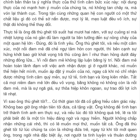
chính bản thân ta ý nghĩa thực của thứ tình cảm bức xúc này: nội dung
thực của nó mạnh hơn ý muốn của chúng ta, nó không tan chảy ra, mà
vón lại thành cục. Trong tận cùng những quan hệ con người có một thứ
chất liệu gì đó có thể sờ nắn được, mọi lý lẽ, mẹo luật đều vô ích, sự
thật đó không thể thay đổi.
Thực tế là ông đã thù ghét tôi suốt hai mươi hai năm, với sự cuồng si mà
nhiệt lượng của nó gần đủ làm người ta liên tưởng đến sự nồng cháy của
một quan hệ lớn - Đúng, đó là tình yêu. Ông thù ghét tôi, và nếu một cảm
xúc, một nỗi đam mê đã chế ngự tâm hồn con người, thì bên cạnh sự
hứng khởi bao giờ khát vọng trả thù cũng âm ỉ như than hồng dưới đáy
những đống lửa... Vì nỗi đam mê không lập luận bằng lý trí. Nỗi đam mê
hoàn toàn lãnh đạm với việc anh nhận được gì ở người khác, nó muốn
thể hiện hết mình, muốn áp đặt ý muốn của nó, ngay cả khi nó chỉ nhận
được những tình cảm quý mến, sự tử tế, tình bạn và lòng kiên nhẫn. Tất
cả mọi niềm đam mê lớn đều vô vọng, bằng không nó không còn là nỗi
đam mê, mà là sự ngã giá, sự thỏa hiệp khôn ngoan, sự trao đổi lợi ích
tẻ nhạt.
Vì sao ông thù ghét tôi?... Có thời gian tôi đã cố gắng hiểu cảm giác này.
Không bao giờ ông nhận tiền tôi đưa, cả tặng vật. Ông không để tình bạn
trở thành tình anh em thực sự, và nếu lúc đó tôi không quá trẻ, lẽ ra tôi
phải biết đó là một tín hiệu đáng ngờ và nguy hiểm. Người không chấp
nhận những cái nhỏ, thì có lẽ muốn mọi thứ, muốn tất cả. Ông đã thù
ghét tôi từ lúc chúng ta còn là những đứa trẻ, ngay từ khi tôi mới quen
ông, trong ngôi nhà đặc biệt ấy, nơi người ta tinh luyện và thuần dưỡng