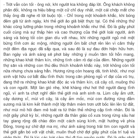
- Trời vẫn còn tối - ông nói, khi người kia không đáp lời. Ông khách không
phản đối, không ra hiệu bằng một cử chỉ duy nhất, một cái chớp mắt cho
thấy ông đã nghe rõ lời buộc tội. - Chỉ trong một khoảnh khắc, khi bóng
đêm giã từ ánh ngày, khi thế giới ảo giã biệt thực tại. Có thể những thứ
khác cũng lưỡng phân trong những khoảnh khắc như thế. Đó là giây phút
cuối cùng mà sự thấp hèn và cao thượng của thế giới loài người, ánh
sáng và bóng tối còn gian díu với nhau, khi những người ngủ mê mệt
bừng tỉnh cơn ác mộng, những người ốm bất chợt rên lên vì cảm thấy
một đêm địa ngục đã sắp qua, và sau đó là sự đau đớn hiện hữu hơn.
Ban ngày và ánh sáng sẽ phơi bày những ý muốn tăm tối hỗn mang,
những khao khát thầm kín, những tình cảm rồ dại của đêm. Những người
thợ săn và những con thú đều thích khoảnh khắc này, trời không còn tối
nữa nhưng chưa sáng hẳn. Hương rừng còn hoang dã, tinh khôi, như mọi
sinh vật hữu cơ bắt đầu tỉnh thức trong căn phòng ngủ vĩ đại của vũ trụ,
đang thở ra những khao khát độc ác và thầm kín, cả cây cỏ, muông thú
và con người. Một làn gió nhẹ, khẽ khàng như hơi thở người đang tỉnh
ngủ, vì anh ta chợt nghĩ đến thế giới mà anh sinh ra. Lùm cây ẩm ướt,
cây dương xỉ, mùi vỏ cây, lá cây ẩm mốc, mùi con đường rừng đẫm
sương mà lá kim kết thành một lớp thảm mềm trơn ướt bốc lên lên từ đất,
như mùi mồ hôi đam mê toát ra từ thân thể những cặp tình nhân. Đó là
một giây phút kỳ bí, những người đa thần giáo cổ xưa trong rừng sâu hai
tay giang rộng đã chào đón một cách sùng kính, mặt hướng về phía
Đông, trong sự chờ đợi ma mị, như ánh sáng trong trái tim con người và
thế giới gắn bó với vật chất, muôn thuở chờ đợi giây phút của trí tuệ và
nhận thức. Đó là lúc các loài cầm thú đi tìm nguồn nước. Đó là giây phút