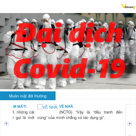
Muôn mặt đời thường
VỀ NHÀ
ái
(NCTG) “Vậy là “đấu tranh đến
ới
cùng” của mình chẳng có tác dụng gì”.