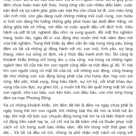
đêm chưa hoàn toàn kết thúc, trong rừng vẫn còn nhiều diễn biến, cuộc
săn đuổi và sự cảnh giác giữa các loài thú còn chưa lơi đi, con mèo rừng
vẫn rình mồi, con gấu đang nuốt những miếng mồi cuối cùng, con hươu
si tình còn đang hồi tưởng những giây phút hoan lạc dưới đêm trăng, nó
dừng giữa bãi cỏ trống, nơi diễn ra cuộc quyết đấu với địch tình, kiêu
hãnh và ướt tả tơi, nghênh đầu nhìn ra xung quanh, đôi mắt thú nghiêm
trang, buồn rầu, ngầu đỏ vì xúc động như muốn nhớ mãi niềm đam mê
vừa trải nghiệm. Trong thời khắc ấy đêm vẫn ẩn nấp trong rừng sâu, bóng
đêm và tất cả những gì đồng hành với nó: con mồi, tình yêu, sự lang
thang, niềm vui sống vô định, và ý thức đấu tranh sinh tồn. Đó cũng là
khoảnh khắc không chỉ trong âm u của rừng, mà trong cả những ngóc
ngách tăm tối của trái tim con người cũng diễn ra một điều gì đó. Vì trái
tim con người cũng có mặt tối của nó, với những xúc động, cũng hoang
dã như những cơn xúc động bùng phát của chú hươu đực hay con sói
rừng. Mơ ước, khát vọng, lòng kiêu hãnh, sự ích kỷ, nỗi khát khao dục
vọng của con đực, sự ghen tức, ý muốn trả thù lẩn quất trong mặt tối của
con người, như con báo, con kền kền, con diều hâu, con chó rừng trong
đêm sa mạc Phương Đông.
Và có những khoảnh khắc, khi đêm đã hết là đêm và ngày chưa phải là
ngày trong trái tim con người, khi những loài thú dữ mò ra khỏi nơi ẩn
nấp, khi một nỗi bức xúc chuyển động trong trái tim ta và biến thành một
cử động trên cánh tay ta, cử chỉ mà ta đã kiềm chế và thuần phục một
cách vô ích trong suốt bao nhiêu năm, đôi khi trong một thời gian rất
dài... Và tất cả đều vô ích, chúng ta phủ nhận một cách vô vọng với