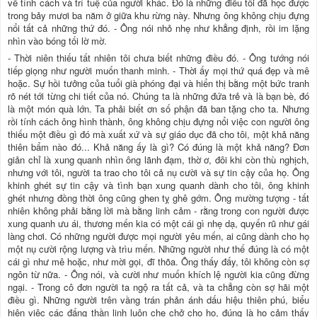
về tính cách và trí tuệ của người khác. Đó là những điều tôi đã học được
trong bảy mươi ba năm ở giữa khu rừng này. Nhưng ông không chịu đựng
nổi tất cả những thứ đó. - Ông nói nhỏ nhẹ như khẳng định, rồi im lặng
nhìn vào bóng tối lờ mờ.
- Thời niên thiếu tất nhiên tôi chưa biết những điều đó. - Ông tướng nói
tiếp giọng như người muốn thanh minh. - Thời ấy mọi thứ quá đẹp và mê
hoặc. Sự hồi tưởng của tuổi già phóng đại và hiển thị bằng một bức tranh
rõ nét tới từng chi tiết của nó. Chúng ta là những đứa trẻ và là bạn bè, đó
là một món quà lớn. Ta phải biết ơn số phận đã ban tặng cho ta. Nhưng
rồi tính cách ông hình thành, ông không chịu đựng nổi việc con người ông
thiếu một điều gì đó mà xuất xứ và sự giáo dục đã cho tôi, một khả năng
thiên bẩm nào đó... Khả năng ấy là gì? Có đúng là một khả năng? Đơn
giản chỉ là xung quanh nhìn ông lãnh đạm, thờ ơ, đôi khi còn thù nghịch,
nhưng với tôi, người ta trao cho tôi cả nụ cười và sự tin cậy của họ. Ông
khinh ghét sự tin cậy và tình bạn xung quanh dành cho tôi, ông khinh
ghét nhưng đồng thời ông cũng ghen tỵ ghê gớm. Ông mường tượng - tất
nhiên không phải bằng lời mà bằng linh cảm - rằng trong con người được
xung quanh ưu ái, thương mến kia có một cái gì nhẹ dạ, quyến rũ như gái
làng chơi. Có những người được mọi người yêu mến, ai cũng dành cho họ
một nụ cười rộng lượng và trìu mến. Những người như thế đúng là có một
cái gì như mê hoặc, như mời gọi, đĩ thõa. Ông thấy đấy, tôi không còn sợ
ngôn từ nữa. - Ông nói, và cười như muốn khích lệ người kia cũng đừng
ngại. - Trong cô đơn người ta ngộ ra tất cả, và ta chẳng còn sợ hãi một
điều gì. Những người trên vầng trán phản ánh dấu hiệu thiên phú, biểu
hiện việc các đấng thần linh luôn che chở cho họ, đúng là họ cảm thấy