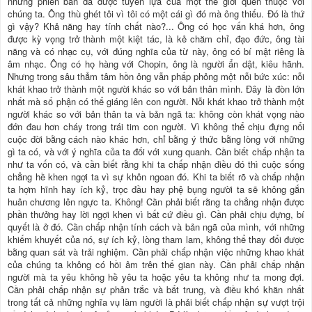
những phiên bản đã được tuyển lựa của một thế giới quen thuộc với
chúng ta. Ông thù ghét tôi vì tôi có một cái gì đó mà ông thiếu. Đó là thứ
gì vậy? Khả năng hay tính chất nào?... Ông có học vấn khá hơn, ông
được kỳ vọng trở thành một kiệt tác, là kẻ chăm chỉ, đạo đức, ông tài
năng và có nhạc cụ, với đúng nghĩa của từ này, ông có bí mật riêng là
âm nhạc. Ông có họ hàng với Chopin, ông là người ẩn dật, kiêu hãnh.
Nhưng trong sâu thẳm tâm hồn ông vẫn phấp phỏng một nỗi bức xúc: nỗi
khát khao trở thành một người khác so với bản thân mình. Đây là đòn lớn
nhất mà số phận có thể giáng lên con người. Nỗi khát khao trở thành một
người khác so với bản thân ta và bản ngã ta: không còn khát vọng nào
đớn đau hơn cháy trong trái tim con người. Vì không thể chịu đựng nổi
cuộc đời bằng cách nào khác hơn, chỉ bằng ý thức bằng lòng với những
gì ta có, và với ý nghĩa của ta đối với xung quanh. Cần biết chấp nhận ta
như ta vốn có, và cần biết rằng khi ta chấp nhận điều đó thì cuộc sống
chẳng hề khen ngợi ta vì sự khôn ngoan đó. Khi ta biết rõ và chấp nhận
ta hợm hĩnh hay ích kỷ, trọc đầu hay phệ bụng người ta sẽ không gắn
huân chương lên ngực ta. Không! Cần phải biết rằng ta chẳng nhận được
phần thưởng hay lời ngợi khen vì bất cứ điều gì. Cần phải chịu đựng, bí
quyết là ở đó. Cần chấp nhận tính cách và bản ngã của mình, với những
khiếm khuyết của nó, sự ích kỷ, lòng tham lam, không thể thay đổi được
bằng quan sát và trải nghiệm. Cần phải chấp nhận việc những khao khát
của chúng ta không có hồi âm trên thế gian này. Cần phải chấp nhận
người mà ta yêu không hề yêu ta hoặc yêu ta không như ta mong đợi.
Cần phải chấp nhận sự phản trắc và bất trung, và điều khó khăn nhất
trong tất cả những nghĩa vụ làm người là phải biết chấp nhận sự vượt trội