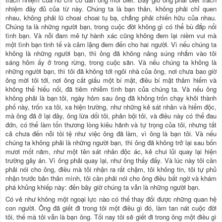
nhiệm đầy đủ của từ này. Chúng ta là bạn thân, không phải chỉ quen
nhau, không phải lũ choai choai tụ bạ, chẳng phải chiến hữu của nhau.
Chúng ta là những người bạn, trong cuộc đời không gì có thể bù đắp nổi
tình bạn. Và nỗi đam mê tự hành xác cũng không đem lại niềm vui mà
một tình bạn tinh tế và câm lặng đem đến cho hai người. Vì nếu chúng ta
không là những người bạn, thì ông đã không nâng súng nhắm vào tôi
sáng hôm ấy ở trong rừng, trong cuộc săn. Và nếu chúng ta không là
những người bạn, thì tôi đã không tới ngôi nhà của ông, nơi chưa bao giờ
ông mời tôi tới, nơi ông cất giấu một bí mật, điều bí mật thâm hiểm và
không thể hiểu nổi, đã tiêm nhiễm tình bạn của chúng ta. Và nếu ông
không phải là bạn tôi, ngày hôm sau ông đã không trốn chạy khỏi thành
phố này, trốn xa tôi, xa hiện trường, như những kẻ sát nhân và hiểm độc,
mà ông đã ở lại đây, ông lừa dối tôi, phản bội tôi, và điều này có thể đau
đớn, có thể làm tổn thương lòng kiêu hãnh và tự trọng của tôi, nhưng tất
cả chưa đến nỗi tồi tệ như việc ông đã làm, vì ông là bạn tôi. Và nếu
chúng ta không phải là những người bạn, thì ông đã không trở lại sau bốn
mươi mốt năm, như một tên sát nhân độc ác, kẻ chui lủi quay lại hiện
trường gây án. Vì ông phải quay lại, như ông thấy đấy. Và lúc này tôi cần
phải nói cho ông, điều mà tôi nhận ra rất chậm, tôi không tin, tôi tự phủ
nhận trước bản thân mình, tôi cần phải nói cho ông điều bất ngờ và khám
phá khủng khiếp này: đến bây giờ chúng ta vẫn là những người bạn.
Có vẻ như không một ngoại lực nào có thể thay đổi được những quan hệ
con người. Ông đã giết đi trong tôi một điều gì đó, làm tan nát cuộc đời
tôi, thế mà tôi vẫn là bạn ông. Tối nay tôi sẽ giết đi trong ông một điều gì