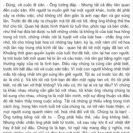
- Đúng, về cuộc đi săn. - Ông tướng đáp. - Nhưng tất cả đều liên quan
đến cuộc săn. Khi người ta muốn giết hại một người khác, trước đó phải
xảy ra nhiều việc, chứ không chỉ đơn giản là anh nạp đạn và giơ súng
lên. Trước đó đã xảy ra chuyện mà tôi đã nói tới, rằng ông không thể tha
thứ cho tôi. Quan hệ được hình thành từ tuổi thơ, phức tạp và bền chắc,
như thể hai đứa bé được ru bởi những chiếc lá khổng lồ của loài hoa hồng
trong cổ tích, những chiếc nôi lá tuyệt vời của loài hoa - chắc ông còn
nhớ, tôi cho trồng loài hoa có những tay bám, kỳ lạ, mỗi năm chỉ nở hoa
một lần này trong nhà kính rất lâu - quan hệ đó tới một ngày đã tan vỡ.
Khoảng thời gian quyến luyến của tuổi thơ đã hết, còn lại hai con người,
bị trói buộc bởi mối quan hệ bí ẩn và cầu toàn, mà tên gọi bằng ngôn ngữ
thường ngày của nó là tình bạn. Điều này chúng ta cũng cần phải biết,
trước khi bắt đầu nói về cuộc săn bắn. Vì một con người không nhất thiết
mắc tội nặng nhất khi giơ súng lên giết người. Tội ác có trước lúc đó, tội
ác là chủ ý. Và khi tôi nói tình bạn đó đến một ngày tan vỡ, thì tôi phải
biết, nó đã tan vỡ thật không? Và nếu có, thì tại ai và tại đâu? Vì chúng
ta khác nhau nhưng vẫn gắn bó với nhau, tôi khác ông nhưng chúng ta
bổ sung cho nhau, chúng ta là một liên minh, một sự đồng thuận và điều
đó rất hiếm thấy trong cuộc sống. Tất cả những gì thiếu vắng trong tính
cách ông, trong liên minh tuổi trẻ của chúng ta, nó trở nên hoàn thiện, vì
mọi người xung quanh niềm nở, hoà nhã đối với tôi. Chúng ta là bạn! -
Ông tướng bỗng nói rất to. - Ông phải hiểu thế, nếu ông không biết.
Nhưng chắc chắn ông phải biết từ trước, cả sau này khi ở xứ nhiệt đới
hay ở bất cứ đâu. Chúng ta là bạn, từ ngữ này mang đầy ý nghĩa, mà
trách nhiệm của nó chỉ có đàn ông mới biết. Bây giờ ông phải biết trách