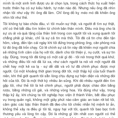
mình là một sinh linh được ưu ái chọn lựa, trong cách thức họ xuất hiện
trước thiên hạ có sự kiêu hãnh, tự mãn nào đó. Nhưng nếu ông đã nhìn
nhận tôi như vậy thì ông đã lầm. Chỉ lòng đố kỵ méo mó đã khiến ông
nhìn tôi như thế.
Tôi không tự bào chữa đâu, vì tôi muốn sự thật, và người đi tìm sự thật,
chỉ có thể bắt đầu tìm kiếm từ chính bản thân mình. Điều mà ông cho là
sự ưu ái và quà tặng của thần linh trong con người tôi và xung quanh tôi
chẳng phải gì khác, chỉ là sự cả tin mà thôi. Tôi đã cả tin cho đến tận
hôm, vâng, đến tận cái ngày khi tôi đứng trong phòng ông, căn phòng mà
từ đó ông đã trốn chạy. Có lẽ chính sự cả tin này đã khiến mọi người chia
sẻ những tình cảm của họ với tôi, dành cho tôi thiện ý, nụ cười, và sự tin
cậy. Đúng, trong tôi đã từng có một cái gì đó - tôi nói trong thời quá khứ,
và những điều tôi nói đã lùi xa, như cách người ta nói về một người đã
chết hay một kẻ xa lạ - sự dễ dãi và vô tư đã chinh phục được mọi
người. Có một khoảng thời gian trong đời tôi, một thập kỷ của tuổi thanh
niên, khi thế giới quanh tôi sẵn lòng chịu đựng sự hiện diện và những đòi
hỏi của tôi. Đó là một thời kỳ nhiều ân sủng. Khi đó nhiều người đến tìm
gặp tôi, như thể tôi là kẻ chinh phục, người phải được chào đón bằng
rượu, bằng những cô gái, và những vòng hoa. Và đúng như vậy, trong
thập kỷ ấy, khi chúng ta tốt nghiệp học viện ở thành Viên, bắt đầu phục
vụ trong quân ngũ, không một giây phút nào cảm giác an toàn rời bỏ tôi,
cảm giác các bậc thần thánh đã đeo cho tôi chiếc nhẫn hộ mệnh bí ẩn,
không thể xảy ra điều gì tồi tệ, nguy hại với tôi, quanh tôi bao bọc tình
thương yêu và lòng tin cậy. Đó là những gì lớn nhất con người có thể