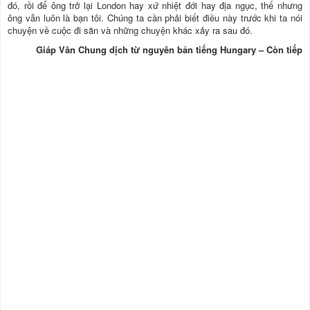
đó, rồi để ông trở lại London hay xứ nhiệt đới hay địa ngục, thế nhưng
ông vẫn luôn là bạn tôi. Chúng ta cần phải biết điều này trước khi ta nói
chuyện về cuộc đi săn và những chuyện khác xảy ra sau đó.
Giáp Văn Chung dịch từ nguyên bản tiếng Hungary – Còn tiếp