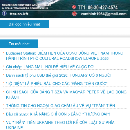
Bài đọc nhiều nhất
Tin mới nhất
Budapest Station: ĐIỂM HẸN CỦA CỘNG ĐỒNG VIỆT NAM TRONG
HÀNH TRÌNH PHỞ CULTURAL ROADSHOW EUROPE 2026
Ghi chép: LÀNG MAI - NƠI ĐỂ HIỂU VỀ CUỘC ĐỜI
Danh sách tỷ phú USD thế giới 2026: HUNGARY CÓ 6 NGƯỜI
"LỘ DIỆN" LÁ PHIẾU BẦU CHO CÁC "ĐẢNG TOÀN QUỐC"
CHÍNH SÁCH CỦA ĐẢNG TISZA VÀ MAGYAR PÉTER VỀ LAO ĐỘNG
KHÁCH
THÔNG TIN CHO NGOẠI GIAO CHÂU ÂU VỀ VỤ "TRẤN" TIỀN
Bầu cử 2026: KHẢ NĂNG CHỈ CÒN 5 ĐẢNG "THƯỢNG ĐÀI"!
VỤ "TRẤN" TIỀN UKRAINE THEO LỜI KỂ CỦA LUẬT SƯ PHÍA
UKRAINE