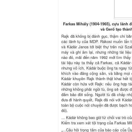
Farkas Mihály (1904-1965), cựu lãnh
và Gerő tạo thàn
Rajk đã không bị đánh gục, thậm chí bằng
các lãnh tụ của MDP. Rákosi muốn lẩn tr
và Kádár Janos tới biệt thự trên núi Sz
máy và ghi âm lại, nhưng những tài liệu
nào đó, mãi đến năm 1992 mới tìm thấy t
tài liệu này ta thấy cả Farkas, cả Kádár
nhưng vô ích, Kádár buộc ông ta ngay từ
khích vào đảng cộng sản, và bằng mọi 
Kádár khuyên Rajk thành thật khai hết t
Kádár còn hứa với Rajk: nếu ông hợp tác
những không phải ngồi tù, ông sẽ được 
đảm bảo đời sống. Người tù đã chấp nhậ
đưa đi hành quyết, Rajk đã nói với Kádár 
toàn bộ cuộc nói chuyện đã được bạch hó
đó).
... Kádár không bao giờ từ chối vai trò 
Kiểm tra xem xét tội trạng của Farkas Mih
„...Câu hỏi trọng tâm của báo cáo của Ủy