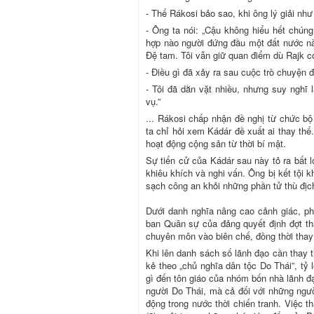
- Thế Rákosi bảo sao, khi ông lý giải nh
- Ông ta nói: „Cậu không hiểu hết chúng 
hợp nào người đứng đầu một đất nước nà
Đệ tam. Tôi vẫn giữ quan điểm dù Rajk có
- Điều gì đã xảy ra sau cuộc trò chuyện 
- Tôi đã dằn vặt nhiều, nhưng suy nghĩ 
vụ.”
... Rákosi chấp nhận đề nghị từ chức b
ta chỉ hỏi xem Kádár đề xuất ai thay thế
hoạt động cộng sản từ thời bí mật.
Sự tiến cử của Kádár sau này tỏ ra bất l
khiêu khích và nghi vấn. Ông bị kết tội k
sạch công an khỏi những phần tử thù địc
Dưới danh nghĩa nâng cao cảnh giác, ph
ban Quân sự của đảng quyết định đợt th
chuyên môn vào biên chế, đồng thời thay
Khi lên danh sách số lãnh đạo cần thay t
kẻ theo „chủ nghĩa dân tộc Do Thái”, tỷ 
gì đến tôn giáo của nhóm bốn nhà lãnh 
người Do Thái, mà cả đối với những ngườ
động trong nước thời chiến tranh. Việc t