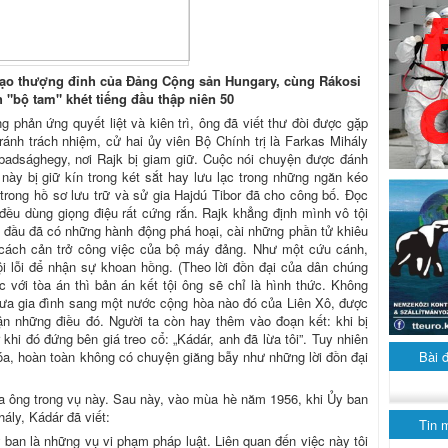
 đạo thượng đỉnh của Đảng Cộng sản Hungary, cùng Rákosi
h "bộ tam" khét tiếng đầu thập niên 50
 phản ứng quyết liệt và kiên trì, ông đã viết thư đòi được gặp
ánh trách nhiệm, cử hai ủy viên Bộ Chính trị là Farkas Mihály
abadsághegy, nơi Rajk bị giam giữ. Cuộc nói chuyện được đánh
 này bị giữ kín trong két sắt hay lưu lạc trong những ngăn kéo
rong hồ sơ lưu trữ và sử gia Hajdú Tibor đã cho công bố. Đọc
 đều dùng giọng điệu rất cứng rắn. Rajk khẳng định mình vô tội
 đầu đã có những hành động phá hoại, cài những phần tử khiêu
cách cản trở công việc của bộ máy đảng. Như một cứu cánh,
ội lỗi để nhận sự khoan hồng. (Theo lời đồn đại của dân chúng
 với tòa án thì bản án kết tội ông sẽ chỉ là hình thức. Không
đưa gia đình sang một nước cộng hòa nào đó của Liên Xô, được
n những điều đó. Người ta còn hay thêm vào đoạn kết: khi bị
khi đó đứng bên giá treo cổ: „Kádár, anh đã lừa tôi”. Tuy nhiên
Bài 
a, hoàn toàn không có chuyện giăng bẫy như những lời đồn đại
của ông trong vụ này. Sau này, vào mùa hè năm 1956, khi Ủy ban
ály, Kádár đã viết:
Tin 
 ban là những vụ vi phạm pháp luật. Liên quan đến việc này tôi