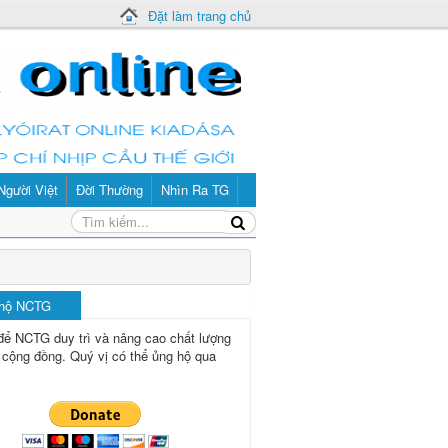
Đặt làm trang chủ
Người Việt
Đời Thường
Nhìn Ra TG
 hộ NCTG
để NCTG duy trì và nâng cao chất lượng
 cộng đồng.
Quý vị có thể ủng hộ qua