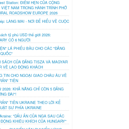
est Station: ĐIỂM HẸN CỦA CỘNG
 VIỆT NAM TRONG HÀNH TRÌNH PHỞ
URAL ROADSHOW EUROPE 2026
hép: LÀNG MAI - NƠI ĐỂ HIỂU VỀ CUỘC
ách tỷ phú USD thế giới 2026:
ARY CÓ 6 NGƯỜI
IỆN" LÁ PHIẾU BẦU CHO CÁC "ĐẢNG
 QUỐC"
H SÁCH CỦA ĐẢNG TISZA VÀ MAGYAR
R VỀ LAO ĐỘNG KHÁCH
G TIN CHO NGOẠI GIAO CHÂU ÂU VỀ
RẤN" TIỀN
ử 2026: KHẢ NĂNG CHỈ CÒN 5 ĐẢNG
NG ĐÀI"!
RẤN" TIỀN UKRAINE THEO LỜI KỂ
LUẬT SƯ PHÍA UKRAINE
Ukraine: "DẤU ẤN CỦA NGA SAU CÁC
 ĐỘNG KHIÊU KHÍCH CỦA HUNGARY"