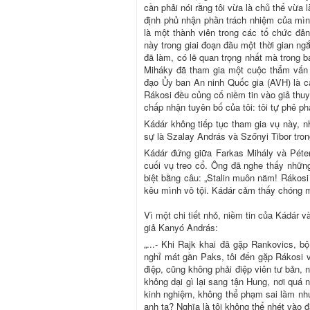
cần phải nói rằng tôi vừa là chủ thể vừa 
định phủ nhận phần trách nhiệm của mình
là một thành viên trong các tổ chức đ
này trong giai đoạn đầu một thời gian ng
đã làm, có lẽ quan trọng nhất mà trong 
Miháky đã tham gia một cuộc thẩm vấn 
đạo Ủy ban An ninh Quốc gia (AVH) là c
Rákosi đều củng cố niềm tin vào giả thuyế
chấp nhận tuyên bố của tôi: tôi tự phê ph
Kádár không tiếp tục tham gia vụ này, n
sự là Szalay András và Szőnyi Tibor tron
Kádár đứng giữa Farkas Mihály và Péte
cuối vụ treo cổ. Ông đã nghe thấy những
biệt bằng câu: „Stalin muôn năm! Rákosi 
kêu mình vô tội. Kádár cảm thấy chóng m
Vì một chi tiết nhỏ, niềm tin của Kádár v
giả Kanyó András:
„...- Khi Rajk khai đã gặp Rankovics, b
nghỉ mát gần Paks, tôi đến gặp Rákosi v
điệp, cũng không phải điệp viên tư bản,
không dại gì lại sang tận Hung, nơi quá n
kinh nghiệm, không thể phạm sai lầm như 
anh ta? Nghĩa là tôi không thể nhét vào