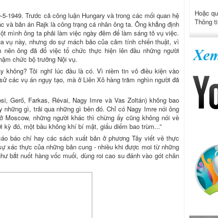
Hoặc qu
-5-1949. Trước cả công luận Hungary và trong các mối quan hệ
Thông ti
ác và bản án Rajk là công trạng cá nhân ông ta. Ông khẳng định
một mình ông ta phải làm việc ngày đêm để làm sáng tỏ vụ việc.
 của vụ này, nhưng do sự mách bảo của cảm tính chiến thuật, vì
 nên ông đã đổ việc tổ chức thực hiện lên đầu những người
nhậm chức bộ trưởng Nội vụ.
ay không? Tôi nghĩ lúc đầu là có. Vì niềm tin vô điều kiện vào
ch sử các vụ án ngụy tạo, mà ở Liên Xô hàng trăm nghìn người đã
si, Gerő, Farkas, Révai, Nagy Imre và Vas Zoltán) không bao
ấy những gì, trải qua những gì bên đó. Chỉ có Nagy Imre nói ông
y ở Moscow, những người khác thì chừng ấy cũng không nói về
ời kỳ đó, một bầu không khí bí mật, giấu diếm bao trùm...”
cáo báo chí hay các sách xuất bản ở phương Tây viết về thực
sự xác thực của những bản cung - nhiều khi được moi từ những
hư bắt nuốt hàng vốc muối, dùng roi cao su đánh vào gót chân