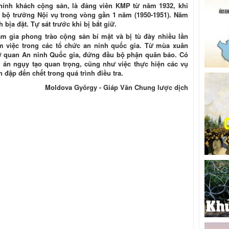
 chính khách cộng sản, là đảng viên KMP từ năm 1932, khi
 bộ trưởng Nội vụ trong vòng gần 1 năm (1950-1951). Năm
 bịa đặt. Tự sát trước khi bị bắt giữ.
ham gia phong trào cộng sản bí mật và bị tù đày nhiều lần
m việc trong các tổ chức an ninh quốc gia. Từ mùa xuân
 Cơ quan An ninh Quốc gia, đứng đầu bộ phận quân báo. Có
vụ án ngụy tạo quan trọng, cũng như việc thực hiện các vụ
 đập đến chết trong quá trình điều tra.
Moldova György - Giáp Văn Chung lược dịch