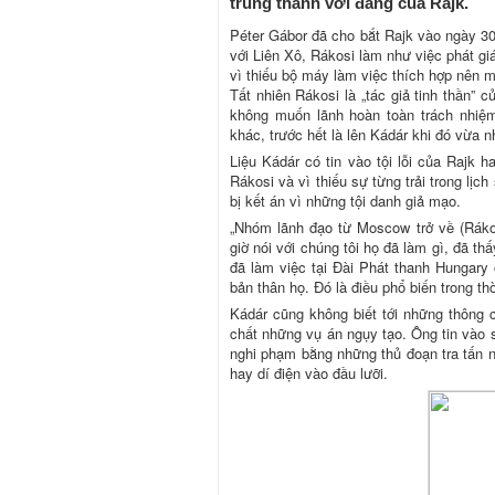
trung thành với đảng của Rajk.
Péter Gábor đã cho bắt Rajk vào ngày 30
với Liên Xô, Rákosi làm như việc phát gi
vì thiếu bộ máy làm việc thích hợp nên 
Tất nhiên Rákosi là „tác giả tinh thần”
không muốn lãnh hoàn toàn trách nhiệm
khác, trước hết là lên Kádár khi đó vừa 
Liệu Kádár có tin vào tội lỗi của Rajk h
Rákosi và vì thiếu sự từng trải trong lị
bị kết án vì những tội danh giả mạo.
„Nhóm lãnh đạo từ Moscow trở về (Ráko
giờ nói với chúng tôi họ đã làm gì, đã th
đã làm việc tại Đài Phát thanh Hungar
bản thân họ. Đó là điều phổ biến trong th
Kádár cũng không biết tới những thông 
chất những vụ án ngụy tạo. Ông tin vào 
nghi phạm bằng những thủ đoạn tra tấn n
hay dí điện vào đầu lưỡi.