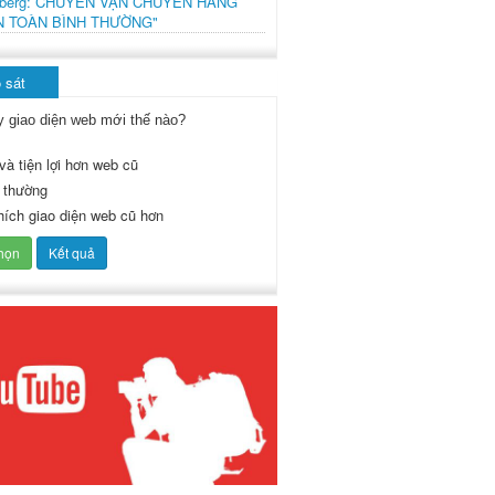
mberg: CHUYẾN VẬN CHUYỂN HÀNG
N TOÀN BÌNH THƯỜNG"
 sát
y giao diện web mới thế nào?
và tiện lợi hơn web cũ
 thường
thích giao diện web cũ hơn