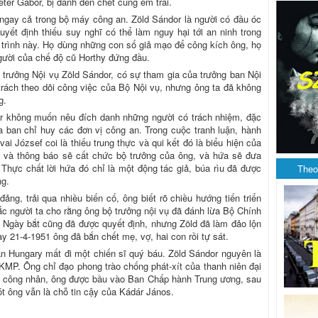
ter Gábor, bị đánh đến chết cùng em trai.
h ngay cả trong bộ máy công an. Zöld Sándor là người có đầu óc
uyết định thiếu suy nghĩ có thể làm nguy hại tới an ninh trong
trình này. Họ dùng những con số giả mạo để công kích ông, họ
gười của chế độ cũ Horthy đứng đầu.
ộ trưởng Nội vụ Zöld Sándor, có sự tham gia của trưởng ban Nội
rách theo dõi công việc của Bộ Nội vụ, nhưng ông ta đã không
g.
dor không muốn nêu đích danh những người có trách nhiệm, đặc
ủa ban chỉ huy các đơn vị công an. Trong cuộc tranh luận, hành
 József coi là thiếu trung thực và qui kết đó là biểu hiện của
ld và thông báo sẽ cất chức bộ trưởng của ông, và hứa sẽ đưa
 Thực chất lời hứa đó chỉ là một động tác giả, búa rìu đã được
Theo
ng.
ng, trải qua nhiều biến cố, ông biết rõ chiều hướng tiến triển
ắc người ta cho rằng ông bộ trưởng nội vụ đã đánh lừa Bộ Chính
. Ngày bắt cũng đã được quyết định, nhưng Zöld đã làm đảo lộn
ày 21-4-1951 ông đã bắn chết mẹ, vợ, hai con rồi tự sát.
ản Hungary mất đi một chiến sĩ quý báu. Zöld Sándor nguyên là
KMP. Ông chỉ đạo phong trào chống phát-xít của thanh niên đại
g công nhân, ông được bầu vào Ban Chấp hành Trung ương, sau
ót ông vẫn là chỗ tin cậy của Kádár János.