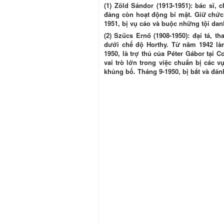
(1) Zöld Sándor (1913-1951): bác sĩ,
đảng còn hoạt động bí mật. Giữ chức
1951, bị vụ cáo và buộc những tội danh
(2) Szűcs Ernő (1908-1950): đại tá, t
dưới chế độ Horthy. Từ năm 1942 là
1950, là trợ thủ của Péter Gábor tại
vai trò lớn trong việc chuẩn bị các 
khủng bố. Tháng 9-1950, bị bắt và đánh