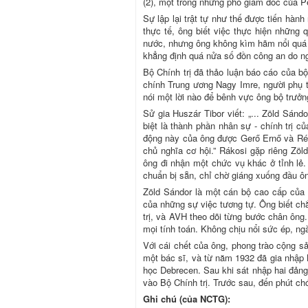
(2), một trong những phó giám đốc của Pé
Sự lập lại trật tự như thế được tiến hàn
thực tế, ông biết việc thực hiện những q
nước, nhưng ông không kìm hãm nổi quá 
khẳng định quá nửa số đồn công an do n
Bộ Chính trị đã thảo luận báo cáo của b
chính Trung ương Nagy Imre, người phụ t
nói một lời nào để bênh vực ông bộ trưởn
Sử gia Huszár Tibor viết: „... Zöld Sán
biệt là thành phần nhân sự - chính trị c
động này của ông được Gerő Ernő và Révai
chủ nghĩa cơ hội.” Rákosi gặp riêng Zö
ông đi nhận một chức vụ khác ở tỉnh lẻ.
chuẩn bị sẵn, chỉ chờ giáng xuống đầu ô
Zöld Sándor là một cán bộ cao cấp của đả
của những sự việc tương tự. Ông biết ch
trị, và AVH theo dõi từng bước chân ông
mọi tính toán. Không chịu nổi sức ép, ng
Với cái chết của ông, phong trào cộng s
một bác sĩ, và từ năm 1932 đã gia nhập 
học Debrecen. Sau khi sát nhập hai đản
vào Bộ Chính trị. Trước sau, đến phút ch
Ghi chú (của NCTG):