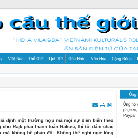
ry
Việt Nam - Thế Giới
Lịch Sử
Góc Nhìn
Văn Hóa
Cộng Đồng
Ủng
Ủng hộ 
phục vụ
Paypal
giả định một trường hợp mà mọi sự diễn biến theo
 cho Rajk phải thanh toán Rákosi, thì tôi dám chắc
vụ mà không hề phản đối. Không thể nghi ngờ lòng