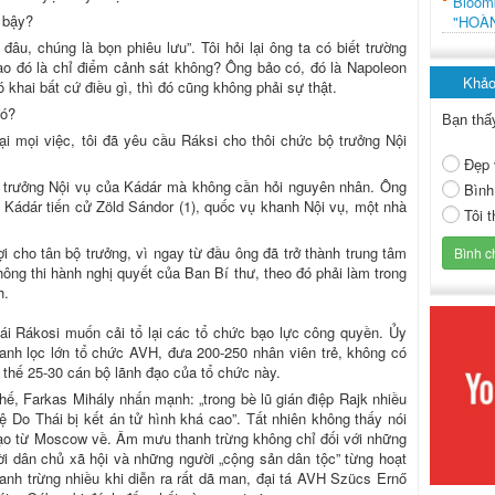
Bloo
ư bậy?
"HOÀ
đâu, chúng là bọn phiêu lưu”. Tôi hỏi lại ông ta có biết trường
o đó là chỉ điểm cảnh sát không? Ông bảo có, đó là Napoleon
Khảo
 khai bất cứ điều gì, thì đó cũng không phải sự thật.
đó?
Bạn thấ
lại mọi việc, tôi đã yêu cầu Ráksi cho thôi chức bộ trưởng Nội
Đẹp 
ộ trưởng Nội vụ của Kádár mà không cần hỏi nguyên nhân. Ông
Bình
. Kádár tiến cử Zöld Sándor (1), quốc vụ khanh Nội vụ, một nhà
Tôi 
ợi cho tân bộ trưởng, vì ngay từ đầu ông đã trở thành trung tâm
hông thi hành nghị quyết của Ban Bí thư, theo đó phải làm trong
h.
ái Rákosi muốn cải tổ lại các tổ chức bạo lực công quyền. Ủy
anh lọc lớn tổ chức AVH, đưa 200-250 nhân viên trẻ, không có
 thế 25-30 cán bộ lãnh đạo của tổ chức này.
hế, Farkas Mihály nhấn mạnh: „trong bè lũ gián điệp Rajk nhiều
lệ Do Thái bị kết án tử hình khá cao”. Tất nhiên không thấy nói
đạo từ Moscow về. Âm mưu thanh trừng không chỉ đối với những
i dân chủ xã hội và những người „cộng sản dân tộc” từng hoạt
hanh trừng nhiều khi diễn ra rất dã man, đại tá AVH Szücs Ernő