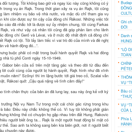
Budap
là đối tượng. Tôi không bao giờ và ngay lúc này cũng không có ý
ĐỒNG
 trong vụ án Rajk. Trong thời gian xảy ra vụ án Rajk, tôi cũng
CULT
ảng làm nhiệm vụ bảo vệ nhà nước, và mặc dù chỉ tham gia vụ
ắn khi còn được sự tin cậy của đồng chí Rákosi. Những việc tôi
Ghi c
báo cáo đã nhắc tới là được sự ủy nhiệm chung, tôi cùng Farkas
ĐỜI
Rajk, và như vậy cá nhân tôi cũng đã góp phần làm cho lãnh
ác đồng chí Gerő và Lévai, và ở mức độ nhất định cả đồng chí
Danh s
t Rajk có tội. Tôi lấy làm tiếc vì vai trò đó của mình và đề nghị
HUNG
án về hành động đó...”.
"LỘ D
hưng buộc phải có mặt trong buổi hành quyết Rajk và hai đồng
TOÀN
g nhà tù phố Conti ngày 15-10-1949.
CHÍN
r Gábor bên cửa sổ trên một tầng gác và theo dõi từ đầu đến
PÉTE
 lời cuối cùng của người bị hành quyết, Rajk hình như đã vĩnh
muôn năm!” Szőnyi thì im lặng bước tới giá treo cổ, Szalai vẫn
THÔN
ặt, Rákosi quở: „Cậu quá nặng về tình cảm đấy!”
VỤ "T
Bầu c
ào tính chân thực của bản án đã lung lay, sau này ông kể với ký
"THƯỢ
ộ trưởng Nội vụ Nam Tư trong một cái chòi gác rừng trong khu
VỤ "T
à bảo: Điều này chắc không thể có. Vì tuy tôi không phải gián
CỦA 
 nhưng không thể có chuyện họ gặp nhau trên đất Hung, Rakovic
Phía 
hiều người biết ông ta... Rajk là một người hoạt động bí mật có
HÀNH
thế. Sao anh ta không sang bên kia biên giới, nơi ít người biết
 đầu chuyện này được.