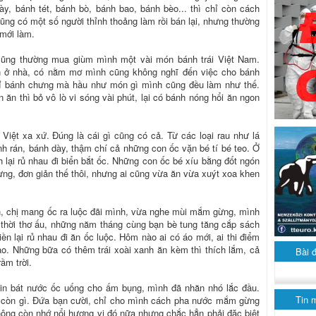
y, bánh tét, bánh bò, bánh bao, bánh bèo... thì chỉ còn cách
g có một số người thỉnh thoảng làm rồi bán lại, nhưng thường
 mới làm.
cũng thường mua giùm mình một vài món bánh trái Việt Nam.
n ở nhà, có nằm mơ mình cũng không nghĩ đến việc cho bánh
ỉ bánh chưng mà hầu như món gì mình cũng đều làm như thế.
 ăn thì bỏ vô lò vi sóng vài phút, lại có bánh nóng hổi ăn ngon
 Việt xa xứ. Đúng là cái gì cũng có cả. Từ các loại rau như lá
nh rán, bánh dày, thậm chí cả những con ốc vặn bé tí bé teo. Ở
lại rủ nhau đi biển bắt ốc. Những con ốc bé xíu bằng đốt ngón
g, đơn giản thế thôi, nhưng ai cũng vừa ăn vừa xuýt xoa khen
n, chị mang ốc ra luộc đãi mình, vừa nghe mùi mắm gừng, mình
 thời thơ ấu, những năm tháng cùng bạn bè tung tăng cắp sách
ền lại rủ nhau đi ăn ốc luộc. Hôm nào ai có áo mới, ai thi điểm
hao. Những bữa có thêm trái xoài xanh ăn kèm thì thích lắm, cả
Bài 
ầm trời.
xin bát nước ốc uống cho ấm bụng, mình đã nhăn nhó lắc đầu.
Tin 
” còn gì. Đứa bạn cười, chỉ cho mình cách pha nước mắm gừng
ông còn nhớ nổi hương vị đó nữa nhưng chắc hẳn phải đặc biệt