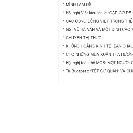
MÌNH LÀM ĐĨ!
Hội nghị Việt kiều lần 2: “GẶP GỠ 
CÁC CỘNG ĐỒNG VIỆT TRONG THẾ
GS. VŨ HÀ VĂN VÀ MỘT ĐỈNH CAO
CHUYỆN THỊ THỰC
KHỦNG HOẢNG KINH TẾ, DÂN CHÂU 
CHO NHỮNG MÙA XUÂN THA HƯƠN
Hội nghị toàn thể MOB: MỘT NGƯỜ
Từ Budapest: “TẾT SỨ QUÁN” VÀ 