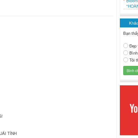
Bloo
"HOÀ
Khảo
Bạn thấ
Đẹp 
Bình
Tôi 
G!
UÁI TÍNH