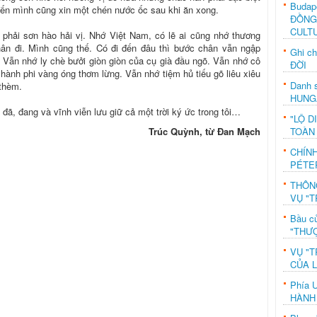
Budap
đến mình cũng xin một chén nước ốc sau khi ăn xong.
ĐỒNG
CULT
phải sơn hào hải vị. Nhớ Việt Nam, có lẽ ai cũng nhớ thương
n đi. Mình cũng thế. Có đi đến đâu thì bước chân vẫn ngập
Ghi c
Vẫn nhớ ly chè bưởi giòn giòn của cụ già đầu ngõ. Vẫn nhớ cô
ĐỜI
 hành phi vàng óng thơm lừng. Vẫn nhớ tiệm hủ tiếu gõ liêu xiêu
Danh s
 thèm.
HUNG
 đã, đang và vĩnh viễn lưu giữ cả một trời ký ức trong tôi…
"LỘ D
TOÀN
Trúc Quỳnh, từ Đan Mạch
CHÍN
PÉTE
THÔN
VỤ "T
Bầu c
"THƯỢ
VỤ "T
CỦA 
Phía 
HÀNH