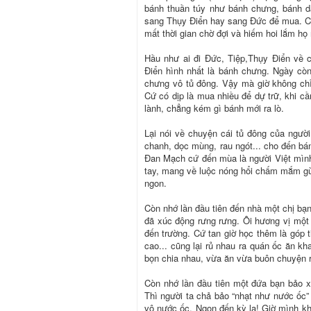
bánh thuần túy như bánh chưng, bánh dà
sang Thụy Điển hay sang Đức để mua. Cũn
mất thời gian chờ đợi và hiếm hoi lắm họ
Hầu như ai đi Đức, Tiệp,Thụy Điển về 
Điển hình nhất là bánh chưng. Ngày cò
chưng vô tủ đông. Vậy mà giờ không ch
Cứ có dịp là mua nhiều để dự trữ, khi cần
lành, chẳng kém gì bánh mới ra lò.
Lại nói về chuyện cái tủ đông của người
chanh, dọc mùng, rau ngót... cho đến bá
Đan Mạch cứ đến mùa là người Việt mình 
tay, mang về luộc nóng hổi chấm mắm gừn
ngon.
Còn nhớ lần đầu tiên đến nhà một chị bạ
đã xúc động rưng rưng. Ôi hương vị một
đến trường. Cứ tan giờ học thêm là góp ti
cao... cũng lại rủ nhau ra quán ốc ăn k
bọn chia nhau, vừa ăn vừa buôn chuyện r
Còn nhớ lần đầu tiên một đứa bạn bảo 
Thì người ta chả bảo “nhạt như nước ốc
vô nước ốc. Ngon đến kỳ lạ! Giờ mình kh