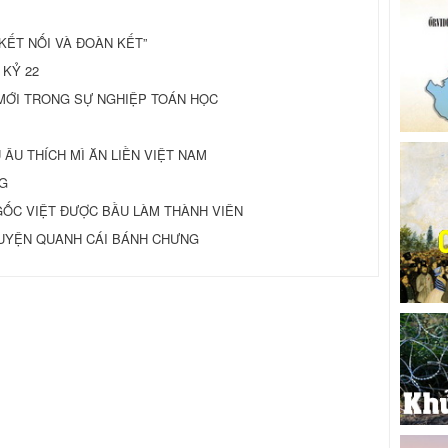
ĐỂ KẾT NỐI VÀ ĐOÀN KẾT”
 KỶ 22
 MỚI TRONG SỰ NGHIỆP TOÁN HỌC
ÂU THÍCH MÌ ĂN LIỀN VIỆT NAM
G
I GỐC VIỆT ÐƯỢC BẦU LÀM THÀNH VIÊN
CHUYỆN QUANH CÁI BÁNH CHƯNG