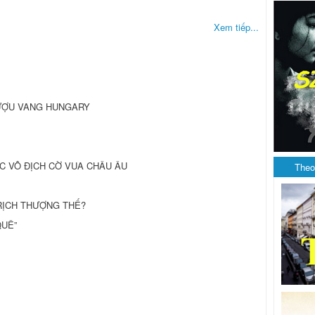
Xem tiếp...
RƯỢU VANG HUNGARY
ỨC VÔ ĐỊCH CỜ VUA CHÂU ÂU
Theo
 TRỊCH THƯỢNG THẾ?
QUÊ”