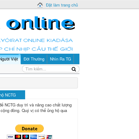
Đặt làm trang chủ
Người Việt
Đời Thường
Nhìn Ra TG
 hộ NCTG
để NCTG duy trì và nâng cao chất lượng
 cộng đồng.
Quý vị có thể ủng hộ qua