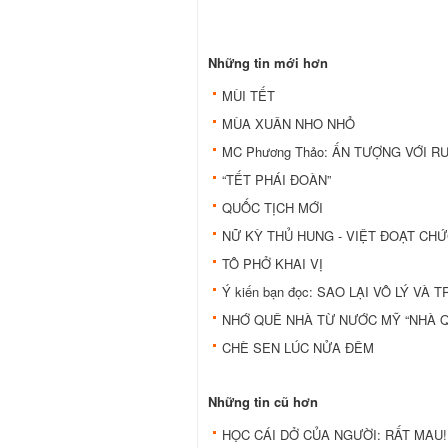
Những tin mới hơn
MÙI TẾT
MÙA XUÂN NHO NHỎ
MC Phương Thảo: ẤN TƯỢNG VỚI 
“TẾT PHÁI ĐOÀN”
QUỐC TỊCH MỚI
NỮ KỲ THỦ HUNG - VIỆT ĐOẠT CH
TÔ PHỞ KHAI VỊ
Ý kiến bạn đọc: SAO LẠI VÔ LÝ VÀ
NHỚ QUÊ NHÀ TỪ NƯỚC MỸ “NHÀ 
CHÈ SEN LÚC NỬA ĐÊM
Những tin cũ hơn
HỌC CÁI DỞ CỦA NGƯỜI: RẤT MAU!