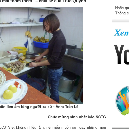
òn mãi thòm thèm” – chia sẻ của Trúc Quỳnh.
Hoặc qu
Thông ti
ôn làm ấm lòng người xa xứ - Ảnh: Trần Lê
Chúc mừng sinh nhật báo NCTG
ười Việt không nhiều lắm, nên nếu muốn có ngay những món