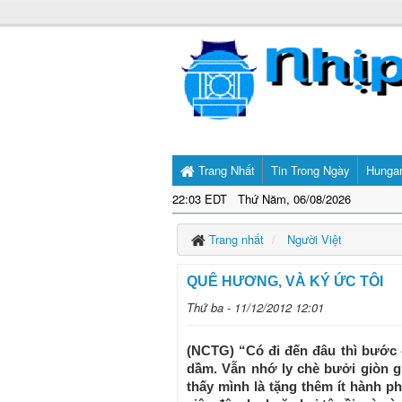
Trang Nhất
Tin Trong Ngày
Hunga
22:03 EDT Thứ Năm, 06/08/2026
Trang nhất
Người Việt
QUÊ HƯƠNG, VÀ KÝ ỨC TÔI
Thứ ba - 11/12/2012 12:01
(NCTG) “Có đi đến đâu thì bước
dầm. Vẫn nhớ ly chè bưởi giòn g
thấy mình là tặng thêm ít hành p