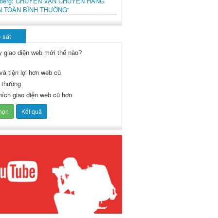
mberg: CHUYẾN VẬN CHUYỂN HÀNG
N TOÀN BÌNH THƯỜNG"
 sát
y giao diện web mới thế nào?
và tiện lợi hơn web cũ
 thường
thích giao diện web cũ hơn