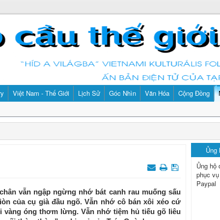
ry
Việt Nam - Thế Giới
Lịch Sử
Góc Nhìn
Văn Hóa
Cộng Đồng
Ủng
Ủng hộ 
phục vụ
Paypal
 chân vẫn ngập ngừng nhớ bát canh rau muống sấu
iòn của cụ già đầu ngõ. Vẫn nhớ cô bán xôi xéo cứ
hi vàng óng thơm lừng. Vẫn nhớ tiệm hủ tiếu gõ liêu