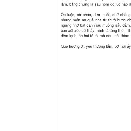
lắm, bằng chứng là sau hôm đó lúc nào 
Ốc luộc, cà pháo, dưa muối, chứ chẳng 
những món ăn quê nhà từ thưở bước châ
ngừng nhớ bát canh rau muống sấu dầm. 
bán xôi xéo cứ thấy mình là tặng thêm ít
đêm lạnh, ăn hai tô rồi mà còn mãi thòm
Quê hương ơi, yêu thương lắm, bởi nơi ấy