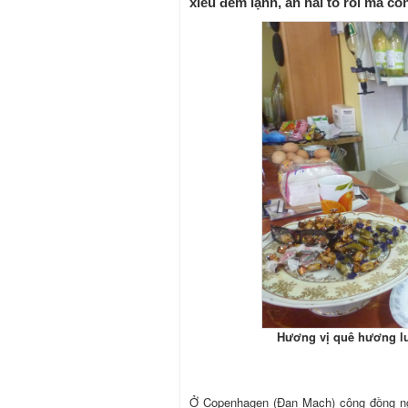
xiêu đêm lạnh, ăn hai tô rồi mà c
Hương vị quê hương lu
Ở Copenhagen (Đan Mạch) cộng đồng ng