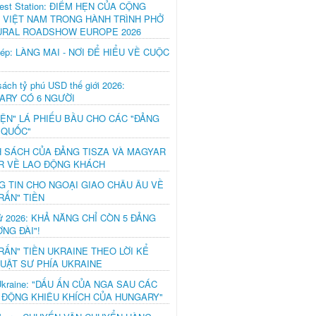
est Station: ĐIỂM HẸN CỦA CỘNG
 VIỆT NAM TRONG HÀNH TRÌNH PHỞ
URAL ROADSHOW EUROPE 2026
hép: LÀNG MAI - NƠI ĐỂ HIỂU VỀ CUỘC
ách tỷ phú USD thế giới 2026:
ARY CÓ 6 NGƯỜI
IỆN" LÁ PHIẾU BẦU CHO CÁC "ĐẢNG
 QUỐC"
H SÁCH CỦA ĐẢNG TISZA VÀ MAGYAR
R VỀ LAO ĐỘNG KHÁCH
G TIN CHO NGOẠI GIAO CHÂU ÂU VỀ
RẤN" TIỀN
ử 2026: KHẢ NĂNG CHỈ CÒN 5 ĐẢNG
NG ĐÀI"!
RẤN" TIỀN UKRAINE THEO LỜI KỂ
LUẬT SƯ PHÍA UKRAINE
Ukraine: "DẤU ẤN CỦA NGA SAU CÁC
 ĐỘNG KHIÊU KHÍCH CỦA HUNGARY"