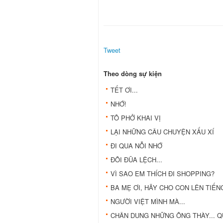
Tweet
Theo dòng sự kiện
TẾT ƠI...
NHỚ!
TÔ PHỞ KHAI VỊ
LẠI NHỮNG CÂU CHUYỆN XẤU XÍ
ĐI QUA NỖI NHỚ
ĐÔI ĐŨA LỆCH...
VÌ SAO EM THÍCH ĐI SHOPPING?
BA MẸ ƠI, HÃY CHO CON LÊN TIẾN
NGƯỜI VIỆT MÌNH MÀ...
CHÂN DUNG NHỮNG ÔNG THÀY... Q