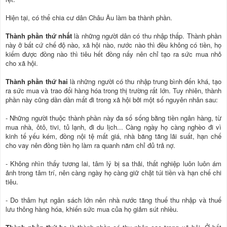
Hiện tại, có thể chia cư dân Châu Âu làm ba thành phần.
Thành phần thứ nhất
là những người dân có thu nhập thấp. Thành phần
này ở bất cứ chế độ nào, xã hội nào, nước nào thì đều không có tiền, họ
kiếm được đồng nào thì tiêu hết đồng nấy nên chỉ tạo ra sức mua nhỏ
cho xã hội.
Thành phần thứ hai
là những người có thu nhập trung bình đến khá, tạo
ra sức mua và trao đổi hàng hóa trong thị trường rất lớn. Tuy nhiên, thành
phần này cũng dần dần mất đi trong xã hội bởi một số nguyên nhân sau:
- Những người thuộc thành phần này đa số sống bằng tiền ngân hàng, từ
mua nhà, ôtô, tivi, tủ lạnh, đi du lịch... Càng ngày họ càng nghèo đi vì
kinh tế yếu kém, đồng nội tệ mất giá, nhà băng tăng lãi suất, hạn chế
cho vay nên đồng tiền họ làm ra quanh năm chỉ đủ trả nợ.
- Không nhìn thấy tương lai, tâm lý bị sa thải, thất nghiệp luôn luôn ám
ảnh trong tâm trí, nên càng ngày họ càng giữ chặt túi tiền và hạn chế chi
tiêu.
- Do thâm hụt ngân sách lớn nên nhà nước tăng thuế thu nhập và thuế
lưu thông hàng hóa, khiến sức mua của họ giảm sút nhiều.