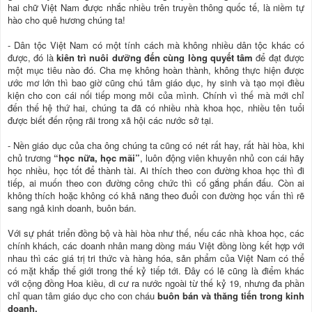
hai chữ Việt Nam được nhắc nhiều trên truyền thông quốc tế, là niềm tự
hào cho quê hương chúng ta!
- Dân tộc Việt Nam có một tính cách mà không nhiều dân tộc khác có
được, đó là
kiên trì nuôi dưỡng đến cùng lòng quyết tâm
để đạt được
một mục tiêu nào đó. Cha mẹ không hoàn thành, không thực hiện được
ước mơ lớn thì bao giờ cũng chú tâm giáo dục, hy sinh và tạo mọi điều
kiện cho con cái nối tiếp mong mỏi của mình. Chính vì thế mà mới chỉ
đến thế hệ thứ hai, chúng ta đã có nhiều nhà khoa học, nhiều tên tuổi
được biết đến rộng rãi trong xã hội các nước sở tại.
- Nền giáo dục của cha ông chúng ta cũng có nét rất hay, rất hài hòa, khi
chủ trương
“học nữa, học mãi”
, luôn động viên khuyên nhủ con cái hãy
học nhiều, học tốt để thành tài. Ai thích theo con đường khoa học thì đi
tiếp, ai muốn theo con đường công chức thì cố gắng phấn đấu. Còn ai
không thích hoặc không có khả năng theo đuổi con đường học vấn thì rẽ
sang ngả kinh doanh, buôn bán.
Với sự phát triển đồng bộ và hài hòa như thế, nếu các nhà khoa học, các
chính khách, các doanh nhân mang dòng máu Việt đồng lòng kết hợp với
nhau thì các giá trị tri thức và hàng hóa, sản phẩm của Việt Nam có thể
có mặt khắp thế giới trong thế kỷ tiếp tới. Đây có lẽ cũng là điểm khác
với cộng đồng Hoa kiều, di cư ra nước ngoài từ thế kỷ 19, nhưng đa phần
chỉ quan tâm giáo dục cho con cháu
buôn bán và thăng tiến trong kinh
doanh.