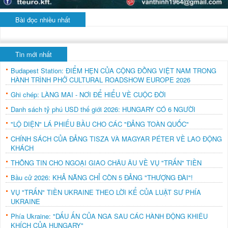
Bài đọc nhiều nhất
Tin mới nhất
Budapest Station: ĐIỂM HẸN CỦA CỘNG ĐỒNG VIỆT NAM TRONG
HÀNH TRÌNH PHỞ CULTURAL ROADSHOW EUROPE 2026
Ghi chép: LÀNG MAI - NƠI ĐỂ HIỂU VỀ CUỘC ĐỜI
Danh sách tỷ phú USD thế giới 2026: HUNGARY CÓ 6 NGƯỜI
"LỘ DIỆN" LÁ PHIẾU BẦU CHO CÁC "ĐẢNG TOÀN QUỐC"
CHÍNH SÁCH CỦA ĐẢNG TISZA VÀ MAGYAR PÉTER VỀ LAO ĐỘNG
KHÁCH
THÔNG TIN CHO NGOẠI GIAO CHÂU ÂU VỀ VỤ "TRẤN" TIỀN
Bầu cử 2026: KHẢ NĂNG CHỈ CÒN 5 ĐẢNG "THƯỢNG ĐÀI"!
VỤ "TRẤN" TIỀN UKRAINE THEO LỜI KỂ CỦA LUẬT SƯ PHÍA
UKRAINE
Phía Ukraine: "DẤU ẤN CỦA NGA SAU CÁC HÀNH ĐỘNG KHIÊU
KHÍCH CỦA HUNGARY"