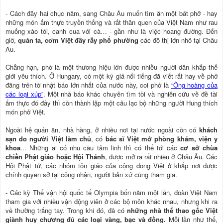
- Cách đây hai chục năm, sang Châu Âu muốn tìm ăn một bát phở - hay
những món ẩm thực truyền thống và rất thân quen của Việt Nam như rau
muống xào tỏi, canh cua với cà… - gần như là việc hoang đường. Đến
giờ,
quán ta, cơm Việt đầy rẫy phố phường
các đô thị lớn nhỏ tại Châu
Âu.
Chẳng hạn, phở là một thương hiệu lớn được nhiều người dân khắp thế
giới yêu thích. Ở Hungary, có một ký giả nổi tiếng đã viết rất hay về phở
đăng trên tờ nhật báo lớn nhất của nước này, coi phở là
“Ông hoàng của
các loại xúp”
. Một nhà báo khác chuyên tìm tòi và nghiên cứu về đề tài
ẩm thực đó đây thì còn thành lập một câu lạc bộ những người Hung thích
món phở Việt.
Ngoài hệ quán ăn, nhà hàng, ở nhiều nơi tại nước ngoài còn có
khách
sạn do người Việt làm chủ
, có
bác sĩ Việt mở phòng khám, viện y
khoa
... Những ai có nhu cầu tâm linh thì có thể tới các
cơ sở chùa
chiền Phật giáo hoặc Hội Thánh
, được mở ra rất nhiều ở Châu Âu. Các
Hội Phật tử, các nhóm tôn giáo của cộng đồng Việt ở khắp nơi được
chính quyền sở tại công nhận, người bản xứ cũng tham gia.
- Các kỳ Thế vận hội quốc tế Olympia bốn năm một lần, đoàn Việt Nam
tham gia với nhiều vận động viên ở các bộ môn khác nhau, nhưng khi ra
về thường trắng tay. Trong khi đó, đã có
những nhà thể thao gốc Việt
giành huy chương đủ các loại vàng, bạc và đồng.
Mỗi lần như thế,