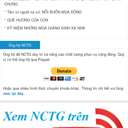
CHƯNG
Tâm tư người xa xứ: NỖI BUỒN MÙA ĐÔNG
QUÊ HƯƠNG CỦA CON
KỶ NIỆM NHỮNG MÙA GIÁNG SINH XA NHÀ
Ủng hộ NCTG
Ủng hộ để NCTG duy trì và nâng cao chất lượng phục vụ cộng đồng.
Quý
vị có thể ủng hộ qua Paypal
Hoặc qua nhiều hình thức chuyển khoản.khác. Thông tin chi tiết vui lòng
xem tại đây
.