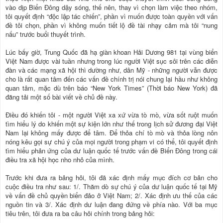
vào dịp Biển Đông dậy sóng, thế nên, thay vì chọn làm việc theo nhóm,
tôi quyết định “độc lập tác chiến”, phần vì muốn được toàn quyền với vấn
đề tôi chọn, phần vì không muốn tiết lộ đề tài nhạy cảm mà tôi “nung
nấu” trước buổi thuyết trình.
Lúc bấy giờ, Trung Quốc đã hạ giàn khoan Hải Dương 981 tại vùng biển
Việt Nam được vài tuần nhưng trong lúc người Việt sục sôi trên các diễn
đàn và các mạng xã hội thì dường như, dân Mỹ - những người vẫn được
cho là rất quan tâm đến các vấn đề chính trị nói chung lại hầu như không
quan tâm, mặc dù trên báo “New York Times” (Thời báo New York) đã
đăng tải một số bài viết về chủ đề này.
Điều đó khiến tôi - một người Việt xa xứ vừa tò mò, vừa sốt ruột muốn
tìm hiểu lý do khiến một sự kiện lớn như thế trong lịch sử đương đại Việt
Nam lại không mấy được để tâm. Để thỏa chí tò mò và thỏa lòng nôn
nóng kêu gọi sự chú ý của mọi người trong phạm vi có thể, tôi quyết định
tìm hiểu phản ứng của dư luận quốc tế trước vấn đề Biển Đông trong cái
điều tra xã hội học nho nhỏ của mình.
Trước khi đưa ra bảng hỏi, tôi đã xác định mấy mục đích cơ bản cho
cuộc điều tra như sau: 1/. Thăm dò sự chú ý của dư luận quốc tế tại Mỹ
về vấn đề chủ quyền biển đảo ở Việt Nam; 2/. Xác định ưu thế của các
nguồn tin và 3/. Xác định dư luận đang đứng về phía nào. Với ba mục
tiêu trên, tôi đưa ra ba câu hỏi chính trong bảng hỏi: