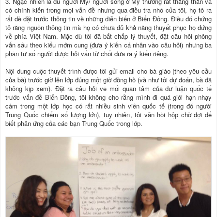
3. Ngạc nhiên là dù người Mỹ/ người sống ở Mỹ thường rất thẳng thắn và
có chính kiến trong mọi vấn đề nhưng qua điều tra nhỏ của tôi, họ tỏ ra
rất dè dặt trước thông tin về những diễn biến ở Biển Đông. Điều đó chứng
tỏ rằng nguồn thông tin mà họ có chưa đủ khả năng thuyết phục họ đứng
về phía Việt Nam. Mặc dù tôi đã bất chấp lý thuyết, đặt câu hỏi phỏng
vấn sâu theo kiểu mớm cung (đưa ý kiến cá nhân vào câu hỏi) nhưng ba
phần tư số người được hỏi vấn từ chối đưa ra ý kiến riêng.
Nội dung cuộc thuyết trình được tôi gửi email cho bà giáo (theo yêu cầu
của bà) trước giờ lên lớp đúng một giờ đồng hồ (và như tôi dự đoán, bà đã
không kịp xem). Đặt ra câu hỏi về mối quan tâm của dư luận quốc tế
trước vấn đề Biển Đông, tôi không cho rằng mình đi quá giới hạn nhạy
cảm trong một lớp học có rất nhiều sinh viên quốc tế (trong đó người
Trung Quốc chiếm số lượng lớn), tuy nhiên, tôi vẫn hồi hộp chờ đợi để
biết phản ứng của các bạn Trung Quốc trong lớp.