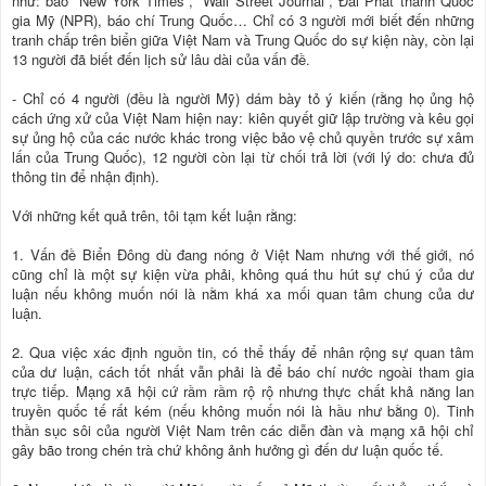
như: báo “New York Times”, “Wall Street Journal”, Đài Phát thanh Quốc
gia Mỹ (NPR), báo chí Trung Quốc… Chỉ có 3 người mới biết đến những
tranh chấp trên biển giữa Việt Nam và Trung Quốc do sự kiện này, còn lại
13 người đã biết đến lịch sử lâu dài của vấn đề.
- Chỉ có 4 người (đều là người Mỹ) dám bày tỏ ý kiến (rằng họ ủng hộ
cách ứng xử của Việt Nam hiện nay: kiên quyết giữ lập trường và kêu gọi
sự ủng hộ của các nước khác trong việc bảo vệ chủ quyền trước sự xâm
lấn của Trung Quốc), 12 người còn lại từ chối trả lời (với lý do: chưa đủ
thông tin để nhận định).
Với những kết quả trên, tôi tạm kết luận rằng:
1. Vấn đề Biển Đông dù đang nóng ở Việt Nam nhưng với thế giới, nó
cũng chỉ là một sự kiện vừa phải, không quá thu hút sự chú ý của dư
luận nếu không muốn nói là nằm khá xa mối quan tâm chung của dư
luận.
2. Qua việc xác định nguồn tin, có thể thấy để nhân rộng sự quan tâm
của dư luận, cách tốt nhất vẫn phải là để báo chí nước ngoài tham gia
trực tiếp. Mạng xã hội cứ rầm rầm rộ rộ nhưng thực chất khả năng lan
truyền quốc tế rất kém (nếu không muốn nói là hầu như bằng 0). Tinh
thần sục sôi của người Việt Nam trên các diễn đàn và mạng xã hội chỉ
gây bão trong chén trà chứ không ảnh hưởng gì đến dư luận quốc tế.