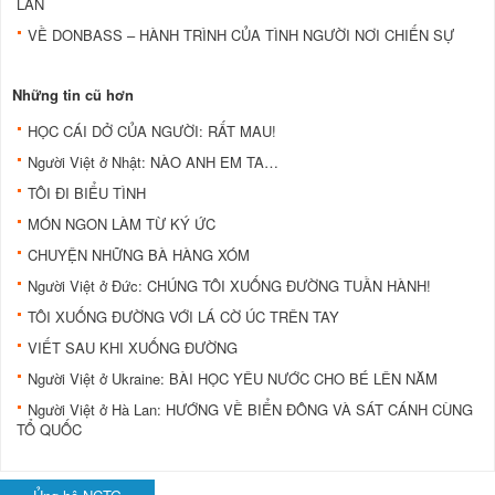
LAN
VỀ DONBASS – HÀNH TRÌNH CỦA TÌNH NGƯỜI NƠI CHIẾN SỰ
Những tin cũ hơn
HỌC CÁI DỞ CỦA NGƯỜI: RẤT MAU!
Người Việt ở Nhật: NÀO ANH EM TA…
TÔI ĐI BIỂU TÌNH
MÓN NGON LÀM TỪ KÝ ỨC
CHUYỆN NHỮNG BÀ HÀNG XÓM
Người Việt ở Đức: CHÚNG TÔI XUỐNG ĐƯỜNG TUẦN HÀNH!
TÔI XUỐNG ĐƯỜNG VỚI LÁ CỜ ÚC TRÊN TAY
VIẾT SAU KHI XUỐNG ĐƯỜNG
Người Việt ở Ukraine: BÀI HỌC YÊU NƯỚC CHO BÉ LÊN NĂM
Người Việt ở Hà Lan: HƯỚNG VỀ BIỂN ĐÔNG VÀ SÁT CÁNH CÙNG
TỔ QUỐC