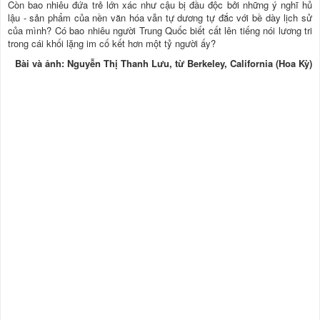
Còn bao nhiêu đứa trẻ lớn xác như cậu bị đầu độc bởi những ý nghĩ hủ
lậu - sản phẩm của nền văn hóa vẫn tự dương tự đắc với bề dày lịch sử
của mình? Có bao nhiêu người Trung Quốc biết cất lên tiếng nói lương tri
trong cái khối lặng im cố kết hơn một tỷ người ấy?
Bài và ảnh: Nguyễn Thị Thanh Lưu, từ Berkeley, California (Hoa Kỳ)