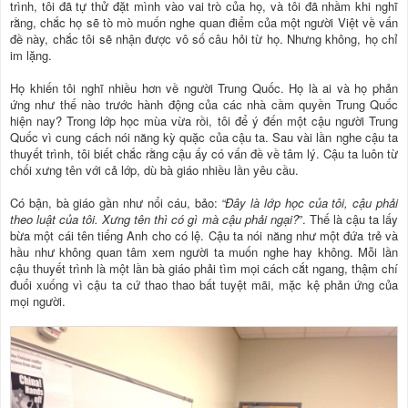
trình, tôi đã tự thử đặt mình vào vai trò của họ, và tôi đã nhầm khi nghĩ
rằng, chắc họ sẽ tò mò muốn nghe quan điểm của một người Việt về vấn
đề này, chắc tôi sẽ nhận được vô số câu hỏi từ họ. Nhưng không, họ chỉ
im lặng.
Họ khiến tôi nghĩ nhiều hơn về người Trung Quốc. Họ là ai và họ phản
ứng như thế nào trước hành động của các nhà cầm quyền Trung Quốc
hiện nay? Trong lớp học mùa vừa rồi, tôi để ý đến một cậu người Trung
Quốc vì cung cách nói năng kỳ quặc của cậu ta. Sau vài lần nghe cậu ta
thuyết trình, tôi biết chắc rằng cậu ấy có vấn đề về tâm lý. Cậu ta luôn từ
chối xưng tên với cả lớp, dù bà giáo nhiều lần yêu cầu.
Có bận, bà giáo gần như nổi cáu, bảo:
“Đây là lớp học của tôi, cậu phải
theo luật của tôi. Xưng tên thì có gì mà cậu phải ngại?
”. Thế là cậu ta lấy
bừa một cái tên tiếng Anh cho có lệ. Cậu ta nói năng như một đứa trẻ và
hầu như không quan tâm xem người ta muốn nghe hay không. Mỗi lần
cậu thuyết trình là một lần bà giáo phải tìm mọi cách cắt ngang, thậm chí
đuổi xuống vì cậu ta cứ thao thao bất tuyệt mãi, mặc kệ phản ứng của
mọi người.