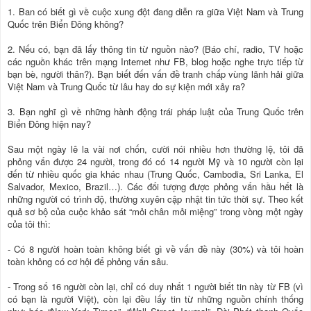
1. Ban có biết gì về cuộc xung đột đang diễn ra giữa Việt Nam và Trung
Quốc trên Biển Đông không?
2. Nếu có, bạn đã lấy thông tin từ nguồn nào? (Báo chí, radio, TV hoặc
các nguồn khác trên mạng Internet như FB, blog hoặc nghe trực tiếp từ
bạn bè, người thân?). Bạn biết đến vấn đề tranh chấp vùng lãnh hải giữa
Việt Nam và Trung Quốc từ lâu hay do sự kiện mới xảy ra?
3. Bạn nghĩ gì về những hành động trái pháp luật của Trung Quốc trên
Biển Đông hiện nay?
Sau một ngày lê la vài nơi chốn, cười nói nhiều hơn thường lệ, tôi đã
phỏng vấn được 24 người, trong đó có 14 người Mỹ và 10 người còn lại
đến từ nhiều quốc gia khác nhau (Trung Quốc, Cambodia, Sri Lanka, El
Salvador, Mexico, Brazil…). Các đối tượng được phỏng vấn hầu hết là
những người có trình độ, thường xuyên cập nhật tin tức thời sự. Theo kết
quả sơ bộ của cuộc khảo sát “mỏi chân mỏi miệng” trong vòng một ngày
của tôi thì:
- Có 8 người hoàn toàn không biết gì về vấn đề này (30%) và tôi hoàn
toàn không có cơ hội để phỏng vấn sâu.
- Trong số 16 người còn lại, chỉ có duy nhất 1 người biết tin này từ FB (vì
có bạn là người Việt), còn lại đều lấy tin từ những nguồn chính thống