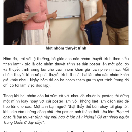
Một nhóm thuyết trình
Hôm đó, trái với lệ thường, bà giáo cho các nhóm thuyết trình theo kiểu
“triển lãm” - tức là các nhóm thuyết trình sẽ dán poster lên một góc lớp
và thuyết trình cùng lúc cho các nhóm khán giả luân phiên nhau. Mỗi
nhóm thuyết trình sẽ phải thuyết trình ít nhất hai lần cho các nhóm khán
giả khác nhau. Ngày hôm đó có ba nhóm tham gia thuyết trình (trong đó
chỉ có tôi làm việc độc lập).
Trong khi hai nhóm còn lại xúm xít với nhau để chuẩn bị poster, tôi đứng
một mình loay hoay với cái poster làm vội, không biết làm cách nào để
treo lên cho cao. Một anh bạn người Nhật thấy thế bèn chạy tới giúp tôi,
khi nhìn vào những dòng chữ trên poster, anh thảng thốt kêu lên: “
Bạn có
chắc là bài thuyết trình này phù hợp ở lớp này không? Có rất nhiều người
Trung Quốc ở đây đấy!
”.