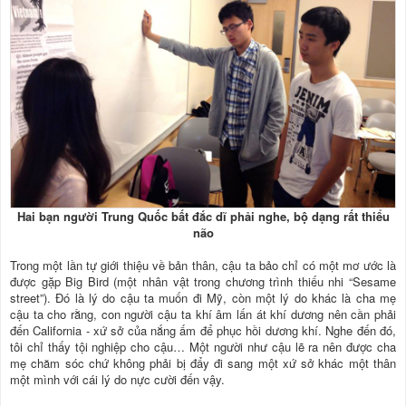
Hai bạn người Trung Quốc bất đắc dĩ phải nghe, bộ dạng rất thiểu
não
Trong một lần tự giới thiệu về bản thân, cậu ta bảo chỉ có một mơ ước là
được gặp Big Bird (một nhân vật trong chương trình thiếu nhi “Sesame
street”). Đó là lý do cậu ta muốn đi Mỹ, còn một lý do khác là cha mẹ
cậu ta cho rằng, con người cậu ta khí âm lấn át khí dương nên cần phải
đến California - xứ sở của nắng ấm để phục hồi dương khí. Nghe đến đó,
tôi chỉ thấy tội nghiệp cho cậu… Một người như cậu lẽ ra nên được cha
mẹ chăm sóc chứ không phải bị đẩy đi sang một xứ sở khác một thân
một mình với cái lý do nực cười đến vậy.