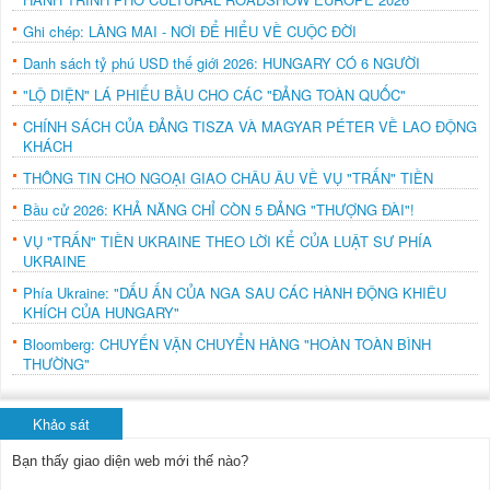
Ghi chép: LÀNG MAI - NƠI ĐỂ HIỂU VỀ CUỘC ĐỜI
Danh sách tỷ phú USD thế giới 2026: HUNGARY CÓ 6 NGƯỜI
"LỘ DIỆN" LÁ PHIẾU BẦU CHO CÁC "ĐẢNG TOÀN QUỐC"
CHÍNH SÁCH CỦA ĐẢNG TISZA VÀ MAGYAR PÉTER VỀ LAO ĐỘNG
KHÁCH
THÔNG TIN CHO NGOẠI GIAO CHÂU ÂU VỀ VỤ "TRẤN" TIỀN
Bầu cử 2026: KHẢ NĂNG CHỈ CÒN 5 ĐẢNG "THƯỢNG ĐÀI"!
VỤ "TRẤN" TIỀN UKRAINE THEO LỜI KỂ CỦA LUẬT SƯ PHÍA
UKRAINE
Phía Ukraine: "DẤU ẤN CỦA NGA SAU CÁC HÀNH ĐỘNG KHIÊU
KHÍCH CỦA HUNGARY"
Bloomberg: CHUYẾN VẬN CHUYỂN HÀNG "HOÀN TOÀN BÌNH
THƯỜNG"
Khảo sát
Bạn thấy giao diện web mới thế nào?