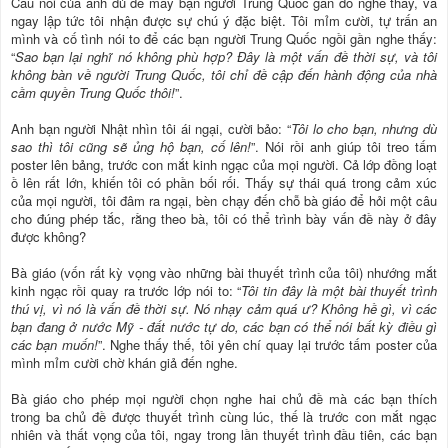
Câu nói của anh đủ để mấy bạn người Trung Quốc gần đó nghe thấy, và
ngay lập tức tôi nhận được sự chú ý đặc biệt. Tôi mỉm cười, tự trấn an
mình và cố tình nói to để các bạn người Trung Quốc ngồi gần nghe thấy:
“
Sao bạn lại nghĩ nó không phù hợp? Đây là một vấn đề thời sự, và tôi
không bàn về người Trung Quốc, tôi chỉ đề cập đến hành động của nhà
cầm quyền Trung Quốc thôi!
”.
Anh bạn người Nhật nhìn tôi ái ngại, cười bảo: “
Tôi lo cho bạn, nhưng dù
sao thì tôi cũng sẽ ủng hộ bạn, cố lên!
”. Nói rồi anh giúp tôi treo tấm
poster lên bảng, trước con mắt kinh ngạc của mọi người. Cả lớp đồng loạt
ồ lên rất lớn, khiến tôi có phần bối rối. Thấy sự thái quá trong cảm xúc
của mọi người, tôi đâm ra ngại, bèn chạy đến chỗ bà giáo để hỏi một câu
cho đúng phép tắc, rằng theo bà, tôi có thể trình bày vấn đề này ở đây
được không?
Bà giáo (vốn rất kỳ vọng vào những bài thuyết trình của tôi) nhướng mắt
kinh ngạc rồi quay ra trước lớp nói to: “
Tôi tin đây là một bài thuyết trình
thú vị, vì nó là vấn đề thời sự. Nó nhạy cảm quá ư? Không hề gì, vì các
bạn đang ở nước Mỹ - đất nước tự do, các bạn có thể nói bất kỳ điều gì
các bạn muốn!
”. Nghe thấy thế, tôi yên chí quay lại trước tấm poster của
mình mỉm cười chờ khán giả đến nghe.
Bà giáo cho phép mọi người chọn nghe hai chủ đề mà các bạn thích
trong ba chủ đề được thuyết trình cùng lúc, thế là trước con mắt ngạc
nhiên và thất vọng của tôi, ngay trong lần thuyết trình đầu tiên, các bạn