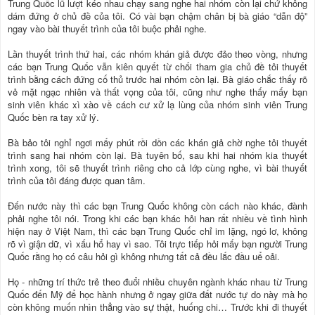
Trung Quốc lũ lượt kéo nhau chạy sang nghe hai nhóm còn lại chứ không
dám đứng ở chủ đề của tôi. Có vài bạn chậm chân bị bà giáo “dẫn độ”
ngay vào bài thuyết trình của tôi buộc phải nghe.
Lần thuyết trình thứ hai, các nhóm khán giả được đảo theo vòng, nhưng
các bạn Trung Quốc vẫn kiên quyết từ chối tham gia chủ đề tôi thuyết
trình bằng cách đứng cố thủ trước hai nhóm còn lại. Bà giáo chắc thấy rõ
vẻ mặt ngạc nhiên và thất vọng của tôi, cũng như nghe thấy mấy bạn
sinh viên khác xì xào về cách cư xử lạ lùng của nhóm sinh viên Trung
Quốc bèn ra tay xử lý.
Bà bảo tôi nghỉ ngơi mấy phút rồi dồn các khán giả chờ nghe tôi thuyết
trình sang hai nhóm còn lại. Bà tuyên bố, sau khi hai nhóm kia thuyết
trình xong, tôi sẽ thuyết trình riêng cho cả lớp cùng nghe, vì bài thuyết
trình của tôi đáng được quan tâm.
Đến nước này thì các bạn Trung Quốc không còn cách nào khác, đành
phải nghe tôi nói. Trong khi các bạn khác hỏi han rất nhiều về tình hình
hiện nay ở Việt Nam, thì các bạn Trung Quốc chỉ im lặng, ngó lơ, không
rõ vì giận dữ, vì xấu hổ hay vì sao. Tôi trực tiếp hỏi mấy bạn người Trung
Quốc rằng họ có câu hỏi gì không nhưng tất cả đều lắc đầu uể oải.
Họ - những trí thức trẻ theo đuổi nhiều chuyên ngành khác nhau từ Trung
Quốc đến Mỹ để học hành nhưng ở ngay giữa đất nước tự do này mà họ
còn không muốn nhìn thẳng vào sự thật, huống chi… Trước khi đi thuyết