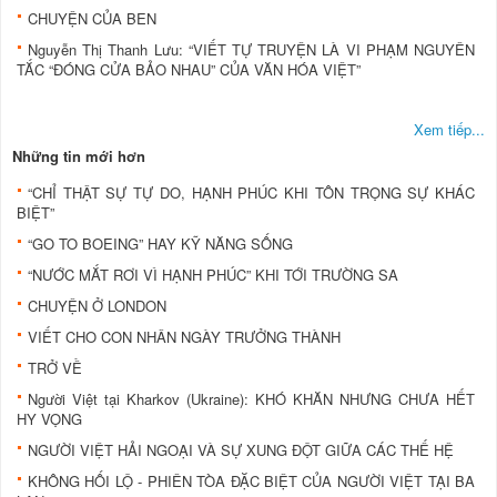
CHUYỆN CỦA BEN
Nguyễn Thị Thanh Lưu: “VIẾT TỰ TRUYỆN LÀ VI PHẠM NGUYÊN
TẮC “ĐÓNG CỬA BẢO NHAU” CỦA VĂN HÓA VIỆT”
Xem tiếp...
Những tin mới hơn
“CHỈ THẬT SỰ TỰ DO, HẠNH PHÚC KHI TÔN TRỌNG SỰ KHÁC
BIỆT”
“GO TO BOEING” HAY KỸ NĂNG SỐNG
“NƯỚC MẮT RƠI VÌ HẠNH PHÚC” KHI TỚI TRƯỜNG SA
CHUYỆN Ở LONDON
VIẾT CHO CON NHÂN NGÀY TRƯỞNG THÀNH
TRỞ VỀ
Người Việt tại Kharkov (Ukraine): KHÓ KHĂN NHƯNG CHƯA HẾT
HY VỌNG
NGƯỜI VIỆT HẢI NGOẠI VÀ SỰ XUNG ĐỘT GIỮA CÁC THẾ HỆ
KHÔNG HỐI LỘ - PHIÊN TÒA ĐẶC BIỆT CỦA NGƯỜI VIỆT TẠI BA