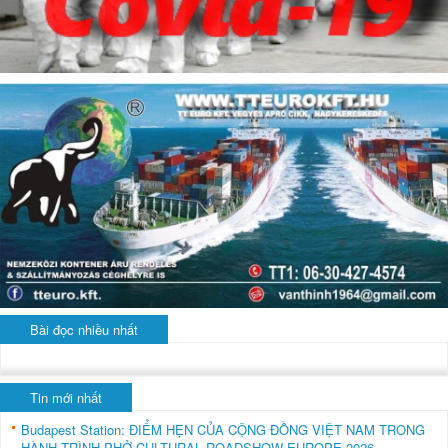
Bài đọc nhiều nhất
Tin mới nhất
Budapest Station: ĐIỂM HẸN CỦA CỘNG ĐỒNG VIỆT NAM TRONG
HÀNH TRÌNH PHỞ CULTURAL ROADSHOW EUROPE 2026