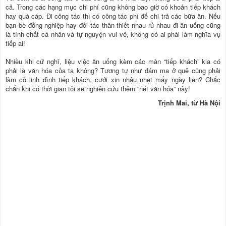
cả. Trong các hạng mục chi phí cũng không bao giờ có khoản tiếp khách
hay quà cáp. Đi công tác thì có công tác phí để chi trả các bữa ăn. Nếu
bạn bè đồng nghiệp hay đối tác thân thiết nhau rủ nhau đi ăn uống cũng
là tính chất cá nhân và tự nguyện vui vẻ, không có ai phải làm nghĩa vụ
tiếp ai!
Nhiều khi cứ nghĩ, liệu việc ăn uống kèm các màn “tiếp khách” kia có
phải là văn hóa của ta không? Tương tự như đám ma ở quê cũng phải
làm cỗ linh đình tiếp khách, cưới xin nhậu nhẹt mấy ngày liền? Chắc
chắn khi có thời gian tôi sẽ nghiên cứu thêm “nét văn hóa” này!
Trịnh Mai, từ Hà Nội