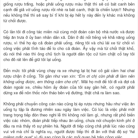
giống rượu trắng, hoặc phải uống rượu màu thật thì sẽ có bát canh bên
cạnh để giả vờ uống rượu rồi nhè ra bát canh, thật là chiến lược!! Nhưng
nếu không thế thì sẽ say bí tỉ khi bị ép hết ly này đến ly khác mà không
từ chối được.
Có lần tôi đi công tác miền núi cùng một đoàn cán bộ nhà nước và được
tiếp ăn trưa ở ủy ban nhân dân xã. Dân ở đó nổi tiếng về khả năng uống
rượu, vì thế họ ép cả đoàn phải uống, riêng tôi và chú lái xe từ chối vì
công việc phải tỉnh táo để lo cho cả đoàn. Ấy vậy mà từ chối thật khổ,
dù nói thế nào thì ông chủ tịch là người dân tộc cứ túm chặt cổ tay tôi
cho đỏ rát lên để giữ tôi lại uống.
Đến mức tôi phải vùng chạy ra xe nhưng lại bị hai cô gái cầm hai chai
rượu chặn ở cổng. Tôi gần như van xin: “
Em ơi chị còn phải đi làm nên
không uống được, em thông cảm cho chị
”. Mãi họ mới để tôi đi và đợi cả
đoàn ngoài xe, chiều hôm ấy đoàn của tôi say gần hết, có người phải
dừng xe để nôn thốc nôn tháo bên vệ đường, thật chả ra làm sao.
Không phải chuyến công cán nào cũng bị ép rượu nhưng hầu như việc ăn
uống tụ tập là đương nhiên sau ngày làm việc. Có lúc là việc phải mời
trang trọng tiếp đón theo nghi lễ thì không nói làm gì, nhưng rất phổ biến
việc các nhóm, đoàn phải tiếp nhau ăn uống, chưa nói chuyện kinh phí ở
đâu ra mà thấy rõ sự phiền hà. Người đi tiếp cũng chả phải lúc nào cũng
vui vẻ mà chỉ là nghĩa vụ, người được tiếp thì đi ăn với thái độ sợ “
há
miệng mắc quai
” vì dù sao cũng là các mối quan hệ trên công việc.