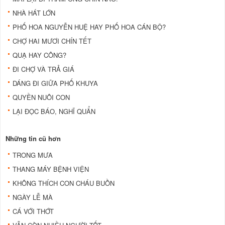
NHÀ HÁT LỚN
PHỐ HOA NGUYỄN HUỆ HAY PHỐ HOA CÁN BỘ?
CHỢ HAI MƯƠI CHÍN TẾT
QUẠ HAY CÔNG?
ĐI CHỢ VÀ TRẢ GIÁ
DÁNG ĐI GIỮA PHỐ KHUYA
QUYỀN NUÔI CON
LẠI ĐỌC BÁO, NGHĨ QUẨN
Những tin cũ hơn
TRONG MƯA
THANG MÁY BỆNH VIỆN
KHÔNG THÍCH CON CHÁU BUỒN
NGÀY LỄ MÀ
CÁ VỚI THỚT