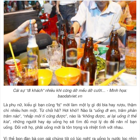
Cái sự “đi khách” nhiều khi cũng dở mếu dở cười... - Minh họa:
baodatviet.vn
Là phụ nữ, kiểu gì bạn cũng “bị” mời làm một ly gì đó bia hay rượu, thậm
chí nhiều hơn một. Từ chối hả? Hơi khó!! Nào là “
uống đi em, trăm phần
trăm nào
”, “
nhấp môi tí cũng được
”, nào là “
không được, ai lại uống ít thế
kia
”, những người hay ép uống họ sẽ tìm đủ mọi lý do để năn nỉ bạn
uống. Đối với họ, phải uống mới là tôn trọng và nhiệt tình với nhau.
Vì thế bọn đàn bà con gái chúng tôi có lúc nghĩ ra uống ly nước lọc nhìn