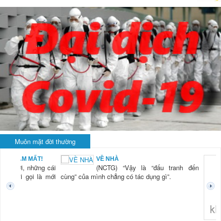
Muôn mặt đời thường
BẠN NAM MẤT!
VỀ NHÀ
TG) “Xời, những cái
(NCTG) “Vậy là “đấu tranh đến
tươi mới gọi là mới
cùng” của mình chẳng có tác dụng gì”.