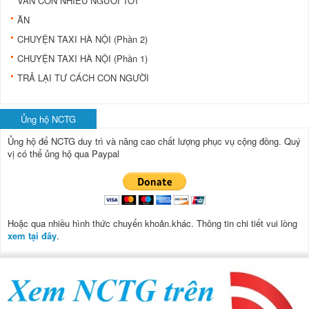
VẪN CÒN NHIỀU NGƯỜI TỐT
ĂN
CHUYỆN TAXI HÀ NỘI (Phần 2)
CHUYỆN TAXI HÀ NỘI (Phần 1)
TRẢ LẠI TƯ CÁCH CON NGƯỜI
Ủng hộ NCTG
Ủng hộ để NCTG duy trì và nâng cao chất lượng phục vụ cộng đồng.
Quý
vị có thể ủng hộ qua Paypal
Hoặc qua nhiều hình thức chuyển khoản.khác. Thông tin chi tiết vui lòng
xem tại đây
.