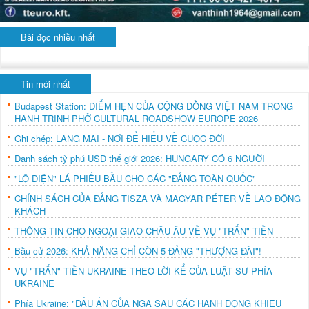
Bài đọc nhiều nhất
Tin mới nhất
Budapest Station: ĐIỂM HẸN CỦA CỘNG ĐỒNG VIỆT NAM TRONG
HÀNH TRÌNH PHỞ CULTURAL ROADSHOW EUROPE 2026
Ghi chép: LÀNG MAI - NƠI ĐỂ HIỂU VỀ CUỘC ĐỜI
Danh sách tỷ phú USD thế giới 2026: HUNGARY CÓ 6 NGƯỜI
"LỘ DIỆN" LÁ PHIẾU BẦU CHO CÁC "ĐẢNG TOÀN QUỐC"
CHÍNH SÁCH CỦA ĐẢNG TISZA VÀ MAGYAR PÉTER VỀ LAO ĐỘNG
KHÁCH
THÔNG TIN CHO NGOẠI GIAO CHÂU ÂU VỀ VỤ "TRẤN" TIỀN
Bầu cử 2026: KHẢ NĂNG CHỈ CÒN 5 ĐẢNG "THƯỢNG ĐÀI"!
VỤ "TRẤN" TIỀN UKRAINE THEO LỜI KỂ CỦA LUẬT SƯ PHÍA
UKRAINE
Phía Ukraine: "DẤU ẤN CỦA NGA SAU CÁC HÀNH ĐỘNG KHIÊU