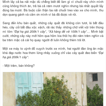
Mình lấy cả ba nải mặc dù chẳng biết để làm gì vì chuối này chín mình
cũng không thích ăn, trả bà cả năm mươi nghìn nhưng bà nhất quyết lấy
đúng ba mươi. Bà buộc cẩn thận ba nải chuối treo vào xe cho mình, thu
dọn quang gánh và cảm ơn mình vì bà đã được về rồi.
Sang đến khu bán quất, những cây quất đã không còn tươi, lá bắt đầu
héo, cây cối bắt đầu xộc xệch, rải rác thấy những chữ viết vội trên thùng
mì tôm “
Đại hạ giá 200k/1 cây
”, “
Xả hàng để về 100k/1 cây
”… Mình bật
cười, những cây này mới hôm qua hôm kia thôi họ đòi năm trăm nghìn và
ba trăm mặc cả cái họ quay người đi luôn không thèm trả lời.
Một xe máy to uỳnh đỗ xuỵch trước xe mình, hai người đàn ông ăn mặc
khá đẹp nước hoa thơm lừng nhảy xuống chỉ vào cây quất đeo biển “
Đại
hạ giá 200k/1 cây
”:
- Một trăm, bán không?