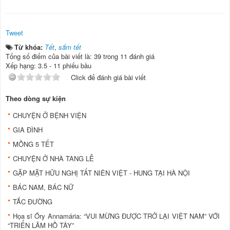
Tweet
Từ khóa:
Tết
,
sắm tết
Tổng số điểm của bài viết là: 39 trong 11 đánh giá
Xếp hạng:
3.5
-
11
phiếu bầu
Click để đánh giá bài viết
Theo dòng sự kiện
CHUYỆN Ở BỆNH VIỆN
GIA ĐÌNH
MỒNG 5 TẾT
CHUYỆN Ở NHÀ TANG LỄ
GẶP MẶT HỮU NGHỊ TẤT NIÊN VIỆT - HUNG TẠI HÀ NỘI
BÁC NAM, BÁC NỮ
TẮC ĐƯỜNG
Họa sĩ Őry Annamária: “VUI MỪNG ĐƯỢC TRỞ LẠI VIỆT NAM” VỚI
“TRIỂN LÃM HỒ TÂY”