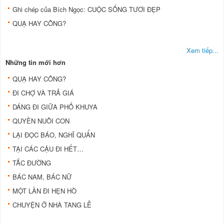
Ghi chép của Bích Ngọc: CUỘC SỐNG TƯƠI ĐẸP
QUẠ HAY CÔNG?
Xem tiếp...
Những tin mới hơn
QUẠ HAY CÔNG?
ĐI CHỢ VÀ TRẢ GIÁ
DÁNG ĐI GIỮA PHỐ KHUYA
QUYỀN NUÔI CON
LẠI ĐỌC BÁO, NGHĨ QUẨN
TẠI CÁC CẬU ĐI HẾT…
TẮC ĐƯỜNG
BÁC NAM, BÁC NỮ
MỘT LẦN ĐI HẸN HÒ
CHUYỆN Ở NHÀ TANG LỄ