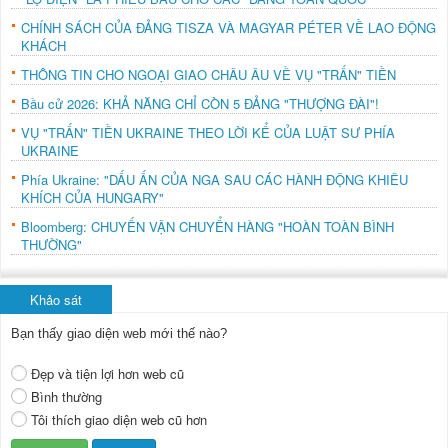
CHÍNH SÁCH CỦA ĐẢNG TISZA VÀ MAGYAR PÉTER VỀ LAO ĐỘNG
KHÁCH
THÔNG TIN CHO NGOẠI GIAO CHÂU ÂU VỀ VỤ "TRẤN" TIỀN
Bầu cử 2026: KHẢ NĂNG CHỈ CÒN 5 ĐẢNG "THƯỢNG ĐÀI"!
VỤ "TRẤN" TIỀN UKRAINE THEO LỜI KỂ CỦA LUẬT SƯ PHÍA
UKRAINE
Phía Ukraine: "DẤU ẤN CỦA NGA SAU CÁC HÀNH ĐỘNG KHIÊU
KHÍCH CỦA HUNGARY"
Bloomberg: CHUYẾN VẬN CHUYỂN HÀNG "HOÀN TOÀN BÌNH
THƯỜNG"
Khảo sát
Bạn thấy giao diện web mới thế nào?
Đẹp và tiện lợi hơn web cũ
Bình thường
Tôi thích giao diện web cũ hơn