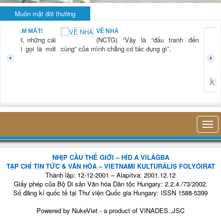
Muôn mặt đời thường
BẠN NAM MẤT!
VỀ NHÀ
TG) “Xời, những cái
(NCTG) “Vậy là “đấu tranh đến
tươi mới gọi là mới
cùng” của mình chẳng có tác dụng gì”.
không 
NHỊP CẦU THẾ GIỚI – HÍD A VILÁGBA
TẠP CHÍ TIN TỨC & VĂN HÓA – VIETNAMI KULTURÁLIS FOLYÓIRAT
Thành lập: 12-12-2001 – Alapítva: 2001.12.12
Giấy phép của Bộ Di sản Văn hóa Dân tộc Hungary: 2.2.4./73/2002.
Số đăng kí quốc tế tại Thư viện Quốc gia Hungary: ISSN 1588-5399
Powered by
NukeViet
- a product of
VINADES.,JSC