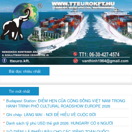
Bài đọc nhiều nhất
Tin mới nhất
Budapest Station: ĐIỂM HẸN CỦA CỘNG ĐỒNG VIỆT NAM TRONG
HÀNH TRÌNH PHỞ CULTURAL ROADSHOW EUROPE 2026
Ghi chép: LÀNG MAI - NƠI ĐỂ HIỂU VỀ CUỘC ĐỜI
Danh sách tỷ phú USD thế giới 2026: HUNGARY CÓ 6 NGƯỜI
"LỘ DIỆN" LÁ PHIẾU BẦU CHO CÁC "ĐẢNG TOÀN QUỐC"