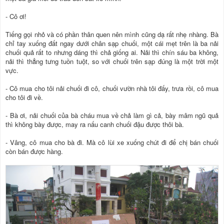
- Cô ơi!
Tiếng gọi nhỏ và có phần thân quen nên mình cũng dạ rất nhẹ nhàng. Bà
chỉ tay xuống đất ngay dưới chân sạp chuối, một cái mẹt trên là ba nải
chuối quả rất to nhưng dáng thì chả giống ai. Nải thì chín sáu ba không,
nải thì thẳng tưng tuồn tuột, so với chuối trên sạp đúng là một trời một
vực.
- Cô mua cho tôi nải chuối đi cô, chuối vườn nhà tôi đấy, trưa rồi, cô mua
cho tôi đi về.
- Bà ơi, nải chuối của bà cháu mua về chả làm gì cả, bày mâm ngũ quả
thì không bày được, may ra nấu canh chuối đậu được thôi bà.
- Vâng, cô mua cho bà đi. Mà cô lùi xe xuống chút đi để chị bán chuối
còn bán được hàng.