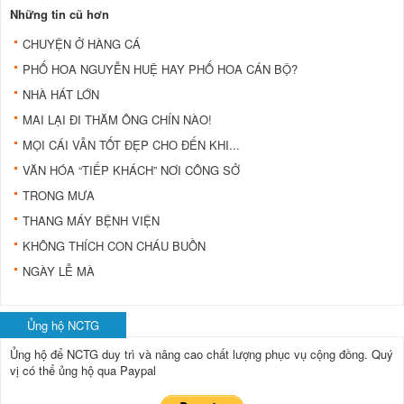
Những tin cũ hơn
CHUYỆN Ở HÀNG CÁ
PHỐ HOA NGUYỄN HUỆ HAY PHỐ HOA CÁN BỘ?
NHÀ HÁT LỚN
MAI LẠI ĐI THĂM ÔNG CHÍN NÀO!
MỌI CÁI VẪN TỐT ĐẸP CHO ĐẾN KHI...
VĂN HÓA “TIẾP KHÁCH” NƠI CÔNG SỞ
TRONG MƯA
THANG MÁY BỆNH VIỆN
KHÔNG THÍCH CON CHÁU BUỒN
NGÀY LỄ MÀ
Ủng hộ NCTG
Ủng hộ để NCTG duy trì và nâng cao chất lượng phục vụ cộng đồng.
Quý
vị có thể ủng hộ qua Paypal