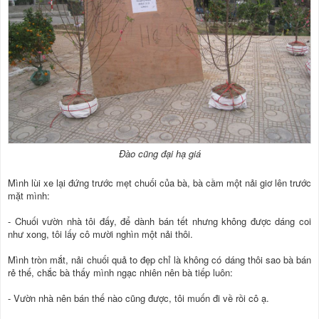
Đào cũng đại hạ giá
Mình lùi xe lại đứng trước mẹt chuối của bà, bà cầm một nải giơ lên trước
mặt mình:
- Chuối vườn nhà tôi đấy, để dành bán tết nhưng không được dáng coi
như xong, tôi lấy cô mười nghìn một nải thôi.
Mình tròn mắt, nải chuối quả to đẹp chỉ là không có dáng thôi sao bà bán
rẻ thế, chắc bà thấy mình ngạc nhiên nên bà tiếp luôn:
- Vườn nhà nên bán thế nào cũng được, tôi muốn đi về rồi cô ạ.