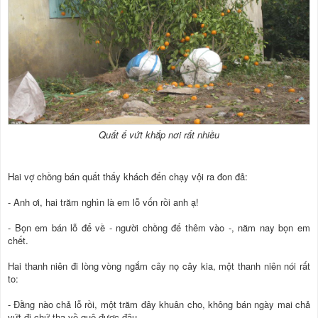
Quất ế vứt khắp nơi rất nhiều
Hai vợ chồng bán quất thấy khách đến chạy vội ra đon đả:
- Anh ơi, hai trăm nghìn là em lỗ vốn rồi anh ạ!
- Bọn em bán lỗ để về - người chồng đế thêm vào -, năm nay bọn em
chết.
Hai thanh niên đi lòng vòng ngắm cây nọ cây kia, một thanh niên nói rất
to:
- Đằng nào chả lỗ rồi, một trăm đây khuân cho, không bán ngày mai chả
vứt đi chứ tha về quê được đâu.