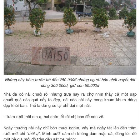
Những cây hôm trước trả đến 250.000đ nhưng người bán nhất quyết đòi
đúng 300.000đ, giờ còn 50.000đ
Nhà đã có nải chuối rồi nhưng trưa nay ra chợ nhìn thấy cả một sạp
chuối quả nào quả nấy to đẹp, nải nào nải nấy cong khum khum dáng
đẹp khỏi bàn. Thế là dừng xe lại chỉ đại một nải.
- Trăm rưởi thôi em ạ, hai chín tết rồi chị bán để còn về.
Ngày thường nải này chỉ bốn mươi nghìn, vậy mà ngày tết lên đến trăm
rưởi mới chỉ “
thôi ạ
”. Mình cười cảm ơn không dám mặc cả, đúng lúc đó
một bà già môi đỏ trầu đến sát xe mình: