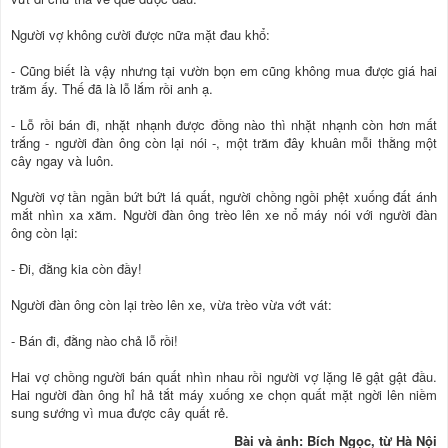
Người vợ không cười được nữa mặt đau khổ:
- Cũng biết là vậy nhưng tại vườn bọn em cũng không mua được giá hai
trăm ấy. Thế đã là lỗ lắm rồi anh ạ.
- Lỗ rồi bán đi, nhặt nhạnh được đồng nào thì nhặt nhạnh còn hơn mất
trắng - người đàn ông còn lại nói -, một trăm đây khuân mỗi thằng một
cây ngay và luôn.
Người vợ tần ngần bứt bứt lá quất, người chồng ngồi phệt xuống đất ánh
mắt nhìn xa xăm. Người đàn ông trèo lên xe nổ máy nói với người đàn
ông còn lại:
- Đi, đằng kia còn đầy!
Người đàn ông còn lại trèo lên xe, vừa trèo vừa vớt vát:
- Bán đi, đằng nào chả lỗ rồi!
Hai vợ chồng người bán quất nhìn nhau rồi người vợ lặng lẽ gật gật đầu.
Hai người đàn ông hỉ hả tắt máy xuống xe chọn quất mặt ngời lên niềm
sung sướng vì mua được cây quất rẻ.
Bài và ảnh: Bích Ngọc, từ Hà Nội