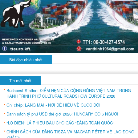
Bài đọc nhiều nhất
Tin mới nhất
Budapest Station: ĐIỂM HẸN CỦA CỘNG ĐỒNG VIỆT NAM TRONG
HÀNH TRÌNH PHỞ CULTURAL ROADSHOW EUROPE 2026
Ghi chép: LÀNG MAI - NƠI ĐỂ HIỂU VỀ CUỘC ĐỜI
Danh sách tỷ phú USD thế giới 2026: HUNGARY CÓ 6 NGƯỜI
"LỘ DIỆN" LÁ PHIẾU BẦU CHO CÁC "ĐẢNG TOÀN QUỐC"
CHÍNH SÁCH CỦA ĐẢNG TISZA VÀ MAGYAR PÉTER VỀ LAO ĐỘNG
KHÁCH