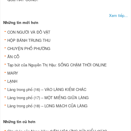
Xem tiếp...
Những tin mới hơn
CON NGƯỜI VÀ ĐỒ VẬT
HỘP BÁNH TRUNG THU
CHUYỆN PHỐ PHƯỜNG
ĂN CỖ
Tạp bút của Nguyễn Thị Hậu: SỐNG CHẬM THỜI ONLINE
MARY
LẠNH
Làng trong phố (16) – VÀO LÀNG KIẾM CHÁC
Làng trong phố (17) – MỘT MIẾNG GIỮA LÀNG
Làng trong phố (18) – LONG MẠCH CỦA LÀNG
Những tin cũ hơn