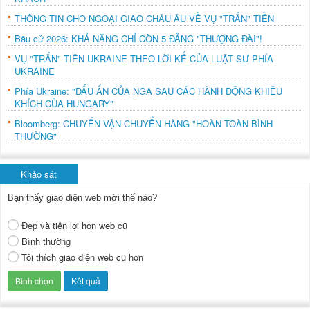
THÔNG TIN CHO NGOẠI GIAO CHÂU ÂU VỀ VỤ "TRẤN" TIỀN
Bầu cử 2026: KHẢ NĂNG CHỈ CÒN 5 ĐẢNG "THƯỢNG ĐÀI"!
VỤ "TRẤN" TIỀN UKRAINE THEO LỜI KỂ CỦA LUẬT SƯ PHÍA
UKRAINE
Phía Ukraine: "DẤU ẤN CỦA NGA SAU CÁC HÀNH ĐỘNG KHIÊU
KHÍCH CỦA HUNGARY"
Bloomberg: CHUYẾN VẬN CHUYỂN HÀNG "HOÀN TOÀN BÌNH
THƯỜNG"
Khảo sát
Bạn thấy giao diện web mới thế nào?
Đẹp và tiện lợi hơn web cũ
Bình thường
Tôi thích giao diện web cũ hơn