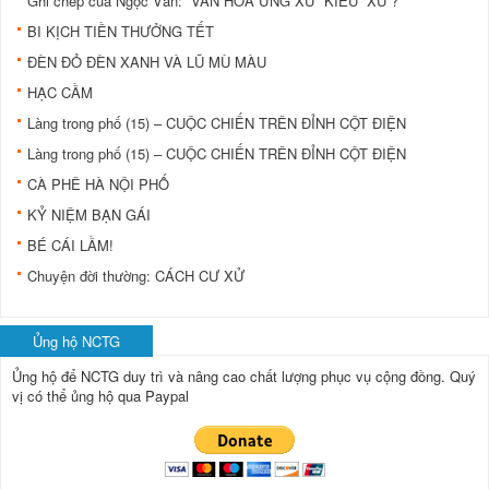
Ghi chép của Ngọc Vân: “VĂN HÓA ỨNG XỬ” KIỂU “XÙ”?
BI KỊCH TIỀN THƯỞNG TẾT
ÐÈN ÐỎ ÐÈN XANH VÀ LŨ MÙ MÀU
HẠC CẦM
Làng trong phố (15) – CUỘC CHIẾN TRÊN ĐỈNH CỘT ĐIỆN
Làng trong phố (15) – CUỘC CHIẾN TRÊN ĐỈNH CỘT ĐIỆN
CÀ PHÊ HÀ NỘI PHỐ
KỶ NIỆM BẠN GÁI
BÉ CÁI LẦM!
Chuyện đời thường: CÁCH CƯ XỬ
Ủng hộ NCTG
Ủng hộ để NCTG duy trì và nâng cao chất lượng phục vụ cộng đồng.
Quý
vị có thể ủng hộ qua Paypal