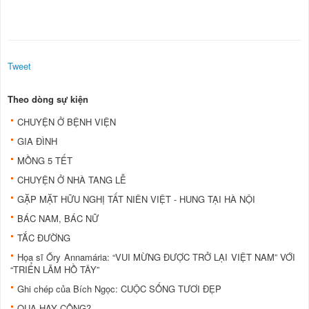
Tweet
Theo dòng sự kiện
CHUYỆN Ở BỆNH VIỆN
GIA ĐÌNH
MỒNG 5 TẾT
CHUYỆN Ở NHÀ TANG LỄ
GẶP MẶT HỮU NGHỊ TẤT NIÊN VIỆT - HUNG TẠI HÀ NỘI
BÁC NAM, BÁC NỮ
TẮC ĐƯỜNG
Họa sĩ Őry Annamária: “VUI MỪNG ĐƯỢC TRỞ LẠI VIỆT NAM” VỚI
“TRIỂN LÃM HỒ TÂY”
Ghi chép của Bích Ngọc: CUỘC SỐNG TƯƠI ĐẸP
QUẠ HAY CÔNG?