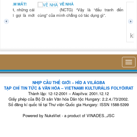
BẠN NAM MẤT!
VỀ NHÀ
TG) “Xời, những cái
(NCTG) “Vậy là “đấu tranh đến
tươi mới gọi là mới
cùng” của mình chẳng có tác dụng gì”.
không 
NHỊP CẦU THẾ GIỚI – HÍD A VILÁGBA
TẠP CHÍ TIN TỨC & VĂN HÓA – VIETNAMI KULTURÁLIS FOLYÓIRAT
Thành lập: 12-12-2001 – Alapítva: 2001.12.12
Giấy phép của Bộ Di sản Văn hóa Dân tộc Hungary: 2.2.4./73/2002.
Số đăng kí quốc tế tại Thư viện Quốc gia Hungary: ISSN 1588-5399
Powered by
NukeViet
- a product of
VINADES.,JSC