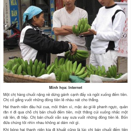
Minh họa: Internet
Một chị hàng chuối nặng nề dừng gánh cạnh đấy và ngồi xuống đếm tiền.
Chị cố gắng vuốt những đồng tiền lẻ nhàu nát cho thẳng.
Hai thanh niên đầu húi cua, môi thâm xì, mặc áo gi-lê phanh ngực, quần
rằn ri đi qua chỗ chị bán chuối đếm tiền, một thằng cúi xuống nhấc một
nải lên, đi tiếp. Chị bán chuối vẫn say sưa vuốt những đồng tiền lẻ. Bốn
đứa chúng tôi nhìn nhau không ai dám nói gì.
Khi bóng hai thanh niên kia đi khuất cũng là lúc chị bán chuối đếm tiền