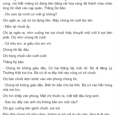
xong, chị thắt miệng túi đựng tiền bằng vải hoa vàng đã thành màu cháo
lòng rồi nhét vào cạp quần. Thằng Dư bảo:
- Chị xem lại mình có mất gì không?
Chị ngẩn ra, vội rút túi đựng tiền. Mấy chúng tôi cười ầm lên:
- Đếm lại chuối ấy.
Chị lại ngẩn ra, nhìn xuống hai sọt chuối thấy khuyết một chỗ ở sọt bên
phải. Chị nhìn chúng tôi cười:
- Cứ trêu em, ai giấu cho em xin.
Chúng tôi lắc đầu.
Chị hàng chuối vẫn cười cười.
Thằng Ký bảo:
- Chúng tôi không giấu đâu. Có hai thằng lấy mất rồi. Nó đi đằng Lý
Thường Kiệt kia kìa. Bà cứ đi ra đấy thể nào cũng có vỏ chuối.
Chị bán chuối dợm bước vào văn phòng chúng tôi.
- Chúng tôi không giấu đâu. Biết thì bảo cho bà thôi. Bà cứ vào hẳn trong
nhà mà tìm.
Chị tìm khắp văn phòng. Mặt chị thuỗn ra, mắt bắt đầu long lanh.
- Sao lúc đấy các anh chị không bảo em một câu?
Chị gục xuống bên gánh chuối, sụt sùi.
Bốn đứa chúng tôi nhìn nhau, không ai nói với ai câu nào, lặng lẽ đi vào.