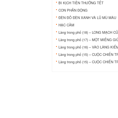
BI KỊCH TIỀN THƯỞNG TẾT
CON PHẢN ĐỘNG
ÐÈN ÐỎ ÐÈN XANH VÀ LŨ MÙ MÀU
HẠC CẦM
Làng trong phố (18) – LONG MẠCH 
Làng trong phố (17) – MỘT MIẾNG G
Làng trong phố (16) – VÀO LÀNG KI
Làng trong phố (15) – CUỘC CHIẾN 
Làng trong phố (15) – CUỘC CHIẾN 