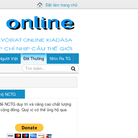
Đặt làm trang chủ
Người Việt
Đời Thường
Nhìn Ra TG
 hộ NCTG
để NCTG duy trì và nâng cao chất lượng
 cộng đồng.
Quý vị có thể ủng hộ qua