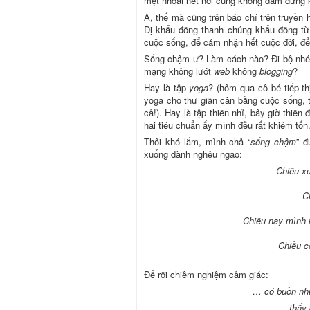
mệt nhòai hết hơi cũng không dám dừng 
A, thế mà cũng trên báo chí trên truyền 
Dị khẩu đồng thanh chúng khẩu đồng từ
cuộc sống, để cảm nhận hết cuộc đời, để
Sống chậm ư? Làm cách nào? Đi bộ nhé
mạng không lướt
web
không
blogging
?
Hay là tập
yoga
? (hôm qua cô bé tiếp t
yoga cho thư giãn cân bằng cuộc sống, t
cả!). Hay là tập thiền nhỉ, bây giờ thiề
hai tiêu chuẩn ấy mình đều rất khiêm tốn
Thôi khó lắm, mình chả “
sống chậm
” đ
xuống đành nghêu ngao:
Chiều x
C
Chiều nay mình l
Chiều c
Để rồi chiêm nghiệm cảm giác:
… có buồn nh
… thấy 