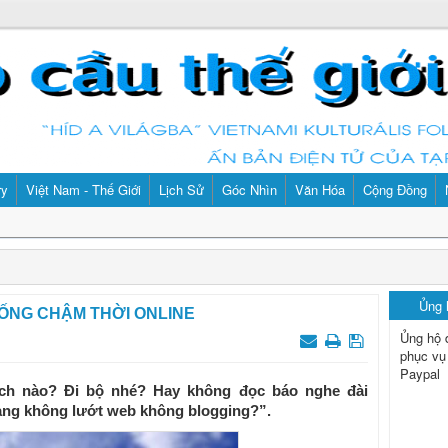
ry
Việt Nam - Thế Giới
Lịch Sử
Góc Nhìn
Văn Hóa
Cộng Đồng
Ủng
 SỐNG CHẬM THỜI ONLINE
Ủng hộ 
phục vụ
Paypal
h nào? Đi bộ nhé? Hay không đọc báo nghe đài
ng không lướt web không blogging?”.