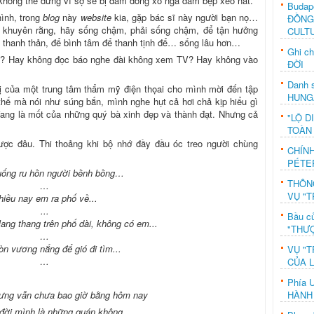
không thể dừng vì sợ sẽ bị đám đông xô ngã dẫm bẹp xéo nát.
Budap
hình, trong
blog
này
website
kia, gặp bác sĩ này người bạn nọ…
ĐỒNG
 khuyên rằng, hãy sống chậm, phải sống chậm, để tận hưởng
CULT
 thanh thản, để bình tâm để thanh tịnh để… sống lâu hơn…
Ghi c
? Hay không đọc báo nghe đài không xem TV? Hay không vào
ĐỜI
Danh s
hị của một trung tâm thẩm mỹ điện thọai cho mình mời đến tập
HUNG
hế mà nói như súng bắn, mình nghe hụt cả hơi chả kịp hiểu gì
n đang là mốt của những quý bà xinh đẹp và thành đạt. Nhưng cả
"LỘ D
.
TOÀN
ược đâu. Thi thoảng khi bộ nhớ đầy đầu óc treo người chùng
CHÍN
PÉTE
uống ru hồn người bềnh bồng…
THÔN
…
VỤ "T
hiều nay em ra phố về...
...
Bầu c
ang thang trên phố dài, không có em...
"THƯỢ
…
òn vương nắng để gió đi tìm...
VỤ "T
…
CỦA 
Phía 
HÀNH
ưng vẫn chưa bao giờ bằng hôm nay
đời mình là những quán không