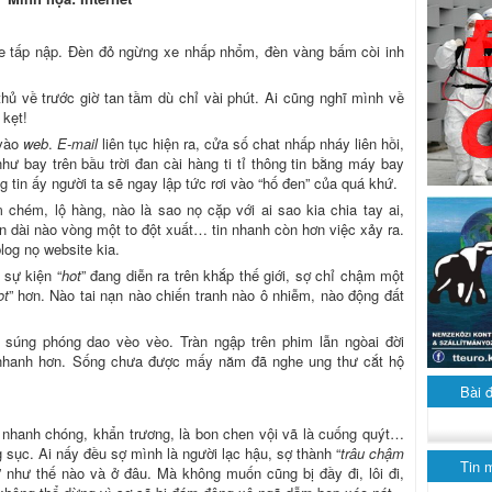
xe tấp nập. Đèn đỏ ngừng xe nhấp nhổm, đèn vàng bấm còi inh
thủ về trước giờ tan tầm dù chỉ vài phút. Ai cũng nghĩ mình về
 kẹt!
 vào
web
.
E-mail
liên tục hiện ra, cửa số chat nhấp nháy liên hồi,
hư bay trên bầu trời đan cài hàng ti tỉ thông tin bằng máy bay
tin ấy người ta sẽ ngay lập tức rơi vào “hố đen” của quá khứ.
m chém, lộ hàng, nào là sao nọ cặp với ai sao kia chia tay ai,
n dài nào vòng một to đột xuất… tin nhanh còn hơn việc xảy ra.
log nọ website kia.
 sự kiện “
hot
” đang diễn ra trên khắp thế giới, sợ chỉ chậm một
ot
” hơn. Nào tai nạn nào chiến tranh nào ô nhiễm, nào động đất
súng phóng dao vèo vèo. Tràn ngập trên phim lẫn ngòai đời
 nhanh hơn. Sống chưa được mấy năm đã nghe ung thư cắt hộ
Bài 
 nhanh chóng, khẩn trương, là bon chen vội vã là cuống quýt…
 sục. Ai nấy đều sợ mình là người lạc hậu, sợ thành “
trâu chậm
Tin 
” như thế nào và ở đâu. Mà không muốn cũng bị đầy đi, lôi đi,