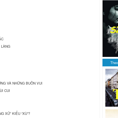
ÁC
H LÀNG
Theo
TƯỢNG VÀ NHỮNG BUỒN VUI
ÙI CUI
NG XỬ” KIỂU “XÙ”?