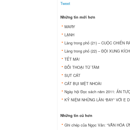
Tweet
Những tin mới hơn
MARY
LẠNH
Làng trong phố (21) – CUỘC CHIẾN R
Làng trong phố (22) – ĐỘI XUNG KÍC
TẾT MÀ!
ĐỐI THOẠI TỪ TÂM
SỤT CÁT
CÁT BỤI MỆT NHOÀI
Ngày hội Ðọc sách năm 2011: ẤN 
KỶ NIỆM NHỮNG LẦN “BAY” VỚI E D
Những tin cũ hơn
Ghi chép của Ngọc Vân: “VĂN HÓA Ứ