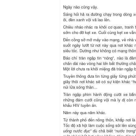
Ngày nào cũng vậy.
Sáng hối hả ra đường chạy trong dòng 
ỏi, đèn xanh vội vã lao lên.
Chiều nháo nhác ra khỏi cơ quan, tranh 
sớm cho đỡ kẹt xe. Cuối cùng kẹt xe vẫn
Đến công sở mở máy vào mạng, về nhà
suốt ngày lướt từ nơi này qua nơi khác n
siêu tốc. Dường như không có mạng thông 
Báo chí tràn ngập tin “nóng”, nào là đâ
chân dài nào vòng hai lớn bất thường châ
Một lời chưa ra khỏi miệng đã tràn ngập b
Truyền thông đưa tin từng giây từng phút
giây thôi nơi khác sẽ có sự kiện khác “
h
núi lửa sóng thần…
Tràn ngập phim hành động cưỡi xe bắn 
những đám cưới cũng vội mà ly dị còn
khẩu HIV tuyên án.
Năm này qua năm khác.
Từ thành phố đến nông thôn, khắp nơi là
Tốc độ xã hội làm cuộc sống sôi lên sùng
uống nước đục
” dù chả biết “
nước trong