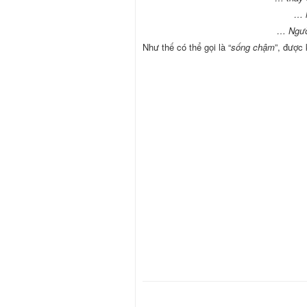
… l
… Người
Như thế có thể gọi là “
sống chậm
”, được 