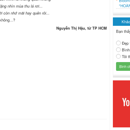
Bloo
"HOÀ
ặng nhìn mùa thu lá rơi...
 còn nhớ mãi hay quên rồi...
không...?
Khảo
Nguyễn Thị Hậu, từ TP HCM
Bạn thấ
Đẹp 
Bình
Tôi 