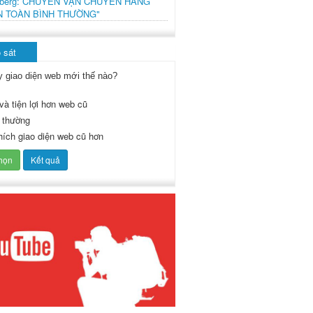
mberg: CHUYẾN VẬN CHUYỂN HÀNG
N TOÀN BÌNH THƯỜNG"
 sát
y giao diện web mới thế nào?
và tiện lợi hơn web cũ
 thường
thích giao diện web cũ hơn