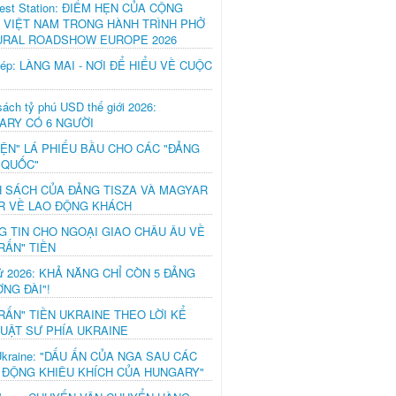
est Station: ĐIỂM HẸN CỦA CỘNG
 VIỆT NAM TRONG HÀNH TRÌNH PHỞ
URAL ROADSHOW EUROPE 2026
hép: LÀNG MAI - NƠI ĐỂ HIỂU VỀ CUỘC
ách tỷ phú USD thế giới 2026:
ARY CÓ 6 NGƯỜI
IỆN" LÁ PHIẾU BẦU CHO CÁC "ĐẢNG
 QUỐC"
H SÁCH CỦA ĐẢNG TISZA VÀ MAGYAR
R VỀ LAO ĐỘNG KHÁCH
G TIN CHO NGOẠI GIAO CHÂU ÂU VỀ
RẤN" TIỀN
ử 2026: KHẢ NĂNG CHỈ CÒN 5 ĐẢNG
NG ĐÀI"!
RẤN" TIỀN UKRAINE THEO LỜI KỂ
LUẬT SƯ PHÍA UKRAINE
Ukraine: "DẤU ẤN CỦA NGA SAU CÁC
 ĐỘNG KHIÊU KHÍCH CỦA HUNGARY"