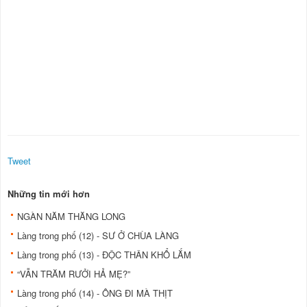
Tweet
Những tin mới hơn
NGÀN NĂM THĂNG LONG
Làng trong phố (12) - SƯ Ở CHÙA LÀNG
Làng trong phố (13) - ĐỘC THÂN KHỔ LẮM
“VẪN TRĂM RƯỞI HẢ MẸ?”
Làng trong phố (14) - ÔNG ĐI MÀ THỊT