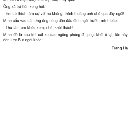
Ông xã trả tiền xong hỏi:
- Em có thích tâm sự với nó không, thỉnh thoảng anh chở qua đây ngồi!
Mình cấu vào cái lưng ông nông dân đầu đinh ngồi trước, mình bảo:
- Thử làm em khóc xem, nhé, khỏi thách!
Mình đồ là sau khi cái xe cao ngồng phóng đi, phụt khói ở lại, lần này
đến lượt Bụt ngồi khóc!
Trang Hạ