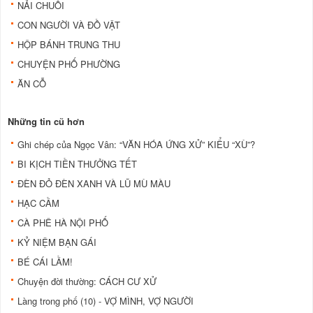
NẢI CHUỐI
CON NGƯỜI VÀ ĐỒ VẬT
HỘP BÁNH TRUNG THU
CHUYỆN PHỐ PHƯỜNG
ĂN CỖ
Những tin cũ hơn
Ghi chép của Ngọc Vân: “VĂN HÓA ỨNG XỬ” KIỂU “XÙ”?
BI KỊCH TIỀN THƯỞNG TẾT
ÐÈN ÐỎ ÐÈN XANH VÀ LŨ MÙ MÀU
HẠC CẦM
CÀ PHÊ HÀ NỘI PHỐ
KỶ NIỆM BẠN GÁI
BÉ CÁI LẦM!
Chuyện đời thường: CÁCH CƯ XỬ
Làng trong phố (10) - VỢ MÌNH, VỢ NGƯỜI