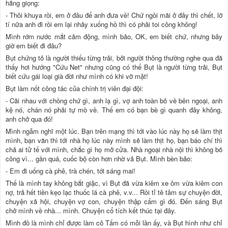
hắng giọng:
- Thôi khuya rồi, em ở đâu để anh đưa về! Chứ ngồi mãi ở đây thì chết, lỡ
tí nữa anh đi rồi em lại nhảy xuống hồ thì có phải toi công không!
Mình rớm nước mắt cảm động, mình bảo, OK, em biết chứ, nhưng bây
giờ em biết đi đâu?
Bụt chứng tỏ là người thiếu từng trải, bởi người thông thường nghe qua đã
thấy hơi hướng "Cứu Net" nhưng cũng có thể Bụt là người từng trải, Bụt
biết cứu gái loại già đời như mình có khi vỡ mặt!
Bụt làm nốt công tác của chính trị viên đại đội:
- Cãi nhau với chồng chứ gì, anh lạ gì, vợ anh toàn bỏ về bên ngoại, anh
kệ nó, chán nó phải tự mò về. Thế em có bạn bè gì quanh đây không,
anh chở qua đó!
Mình ngẫm nghĩ một lúc. Bạn trên mạng thì tới vào lúc này họ sẽ làm thịt
mình, bạn văn thì tới nhà họ lúc này mình sẽ làm thịt họ, bạn báo chí thì
chả ai tử tế với mình, chắc gì họ mở cửa. Nhà ngoại nhà nội thì không bõ
công vì... gần quá, cuốc bộ còn hơn nhờ vả Bụt. Mình bèn bảo:
- Em đi uống cà phê, trà chén, tới sáng mai!
Thế là mình tay không bắt giặc, vì Bụt đã vừa kiêm xe ôm vừa kiêm con
nợ, trả hết tiền kẹo lạc thuốc lá cà phê, v.v... Rồi tỉ tê tâm sự chuyện đời,
chuyện xã hội, chuyện vợ con, chuyện thập cẩm gì đó. Đến sáng Bụt
chở mình về nhà... mình. Chuyện cổ tích kết thúc tại đây.
Mình đồ là mình chỉ được làm cô Tấm có mỗi lần ấy, và Bụt hình như chỉ