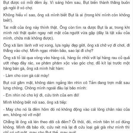
Bụt được có mỗi đêm ấy. Vì sáng hôm sau, Bụt biến thành thằng buôn
gà ngồi ở xó chợ.
Không hiểu vì sao, ông xã mình biết Bụt là ai (trong khi mình còn không
biết!).
Tai mắt của ông này thính thật. Ông còn tìm ra được Bụt là ai, trong khi
mình nói thật quên ngay nét mặt của người vừa gặp (đây là tật xấu của
mình, chữa mãi không được).
Ông xã làm lành với vợ xong, lựa ngày đẹp giời, ông xã chở vợ đi chơi, đi
thẳng vào chợ. Mình ngạc nhiên bảo, sao lại đi chợ?
Ông xã tổ lái qua vòng vèo hàng cá, hàng ốc nhồi với lại hàng rau củ quả
ướt nhẹp đầy rác, xe phăm phăm xộc vào góc chợ, đỗ kít lại trước một
hàng bán gà, ông xã mình hất hàm:
- Làm cho con gà cái mày!
Bụt cúi gằm mặt, không dám ngẩng lên nhìn cô Tấm đang trợn mắt sau
lưng chồng. Chồng mình ngoái đầu lại bảo mình:
- Em nhìn nó cho kỹ đi, cứu tinh của em đó!
Mình không biết nói sao, ông xã tiếp:
- May cho nó là đêm hôm đó nó không động vào cái lông chân nào của
em, không nó vỡ mặt!
Chẳng lẽ ông xã lén theo dõi cả đêm? Ối thôi, đó, mình tiên tri có đúng
không. Mình đã bảo rồi, cứu nét mà lại đi cứu loại gái già như mình thì
chỉ có vỡ mặt, may cho Bụt thế, may quá!