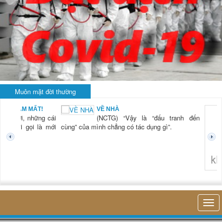
Muôn mặt đời thường
BẠN NAM MẤT!
VỀ NHÀ
TG) “Xời, những cái
(NCTG) “Vậy là “đấu tranh đến
tươi mới gọi là mới
cùng” của mình chẳng có tác dụng gì”.
không 