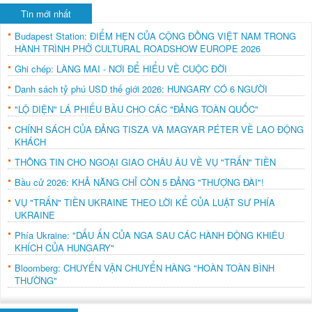
Tin mới nhất
Budapest Station: ĐIỂM HẸN CỦA CỘNG ĐỒNG VIỆT NAM TRONG
HÀNH TRÌNH PHỞ CULTURAL ROADSHOW EUROPE 2026
Ghi chép: LÀNG MAI - NƠI ĐỂ HIỂU VỀ CUỘC ĐỜI
Danh sách tỷ phú USD thế giới 2026: HUNGARY CÓ 6 NGƯỜI
"LỘ DIỆN" LÁ PHIẾU BẦU CHO CÁC "ĐẢNG TOÀN QUỐC"
CHÍNH SÁCH CỦA ĐẢNG TISZA VÀ MAGYAR PÉTER VỀ LAO ĐỘNG
KHÁCH
THÔNG TIN CHO NGOẠI GIAO CHÂU ÂU VỀ VỤ "TRẤN" TIỀN
Bầu cử 2026: KHẢ NĂNG CHỈ CÒN 5 ĐẢNG "THƯỢNG ĐÀI"!
VỤ "TRẤN" TIỀN UKRAINE THEO LỜI KỂ CỦA LUẬT SƯ PHÍA
UKRAINE
Phía Ukraine: "DẤU ẤN CỦA NGA SAU CÁC HÀNH ĐỘNG KHIÊU
KHÍCH CỦA HUNGARY"
Bloomberg: CHUYẾN VẬN CHUYỂN HÀNG "HOÀN TOÀN BÌNH
THƯỜNG"