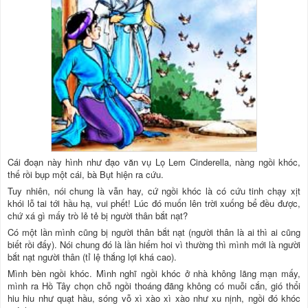
Cái đoạn này hình như đạo văn vụ Lọ Lem Cinderella, nàng ngồi khóc,
thế rồi bụp một cái, bà Bụt hiện ra cứu.
Tuy nhiên, nói chung là vẫn hay, cứ ngồi khóc là có cứu tinh chạy xịt
khói lỗ tai tới hầu hạ, vui phết! Lúc đó muốn lên trời xuống bể đều được,
chứ xá gì mấy trò lẻ tẻ bị người thân bắt nạt?
Có một lần mình cũng bị người thân bắt nạt (người thân là ai thì ai cũng
biết rồi đấy). Nói chung đó là lần hiếm hoi vì thường thì mình mới là người
bắt nạt người thân (tỉ lệ thắng lợi khá cao).
Mình bèn ngồi khóc. Mình nghĩ ngồi khóc ở nhà không lãng mạn mấy,
mình ra Hồ Tây chọn chỗ ngồi thoáng đãng không có muỗi cắn, gió thổi
hiu hiu như quạt hầu, sóng vỗ xì xào xì xào như xu nịnh, ngồi đó khóc