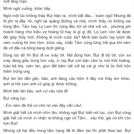
mới lãng mạn.
Mình ngồi xuống, khóc tiếp.
Ngồi một lúc không thấy Bụt hiện ra, mình bắt đầu... buồn ngủ! Nhưng đã
lỡ phi ra đây rồi, nghĩ lại quãng đường về nhà, mình thấy nó không oai
hùng lắm. Tấm hay Lọ Lem thì cũng đều trở về nhà với vẻ... phương phi
hoành tráng như kiểu vợ hoàng tử hay là gì gì đó, Lọ Lem còn lãi được
đôi giày thủy tinh. Không lẽ mình cuốc bộ? Mình bèn buồn tay lượm đá
ném xuống hồ tòm tòm, khúc này, chắc Tấm cũng từng trải qua khi ném
đá vỡ đầu cá bống bang dưới giếng.
Đúng lúc đó thì Bụt đi xe máy tới. Nói đúng hơn, Bụt đi bộ tới, còn xe
máy đang giấu trong lùm cây, vì tay Bụt còn bận cầm lọ mồi thối hoăng,
toàn bã bia, cám lợn, giun đất băm nát với lại cái gì như là ốc thối trộn
thêm trứng ung.
Bụt len lén đến gần, bảo, anh đang câu trộm ở đây mà thấy em khóc,
anh ra hỏi xem anh có giúp gì được không.
Mình bẽn lẽn bảo, anh cứ câu nữa đi!
Bụt văng tục:
- Em ném đá thế có chó nó vào đây cắn câu!
Mình giật hết cả mình nhìn lên, không ngờ Bụt biết nói tục, còn Bụt cũng
giật hết cả mình vì nhận ra không ngờ cô Tấm... xấu thế, già có khi còn
hơn Bụt!
Nhưng cả hai đều trong tâm trạng đã lỡ đâm lao thì phải theo lao. Bụt