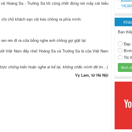
Bloo
ảo vệ Hoàng Sa - Trường Sa tôi cũng chết đừng nói mấy cái biểu
"HOÀ
 chị chủ khách sạn vội kéo chồng ra phía mình:
Khảo
Bạn thấ
 ren rén đi ra cửa bỗng nghe anh chồng gọi giật lại:
Đẹp 
Bình
người Việt Nam đấy nhé! Hoàng Sa và Trường Sa là của Việt Nam
Tôi 
ợc chứng kiến hoặc nghe ai kể lại, không chắc mình đã tin
…)
Vy Lam, từ Hà Nội