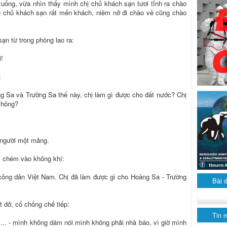
xuống, vừa nhìn thấy mình chị chủ khách sạn tươi tỉnh ra chào
g chủ khách sạn rất mến khách, niềm nở đi chào về cũng chào
ạn từ trong phòng lao ra:
i!
:
oàng Sa và Trường Sa thế này, chị làm gì được cho đất nước? Chị
không?
 người một mảng.
y chém vào không khí:
i công dân Việt Nam. Chị đã làm được gì cho Hoàng Sa - Trường
Bài 
t dở, cố chống chế tiếp:
Tin 
.... - mình không dám nói mình không phải nhà báo, vì giờ mình