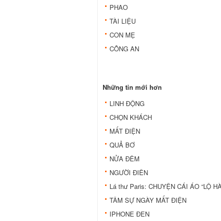
PHAO
TÀI LIỆU
CON MẸ
CÔNG AN
Những tin mới hơn
LINH ĐỘNG
CHỌN KHÁCH
MẤT ĐIỆN
QUẢ BƠ
NỬA ĐÊM
NGƯỜI ĐIÊN
Lá thư Paris: CHUYỆN CÁI ÁO “LỘ H
TÂM SỰ NGÀY MẤT ĐIỆN
IPHONE ĐEN