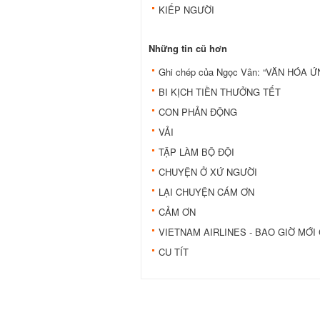
KIẾP NGƯỜI
Những tin cũ hơn
Ghi chép của Ngọc Vân: “VĂN HÓA Ứ
BI KỊCH TIỀN THƯỞNG TẾT
CON PHẢN ĐỘNG
VẢI
TẬP LÀM BỘ ĐỘI
CHUYỆN Ở XỨ NGƯỜI
LẠI CHUYỆN CÁM ƠN
CẢM ƠN
VIETNAM AIRLINES - BAO GIỜ MỚI
CU TÍT