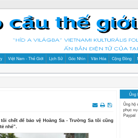
ry
Việt Nam - Thế Giới
Lịch Sử
Góc Nhìn
Văn Hóa
Cộng Đồng
Ủng
Ủng hộ 
phục vụ
Paypal
o tôi chết để bảo vệ Hoàng Sa - Trường Sa tôi cũng
 tẻ nhé”.