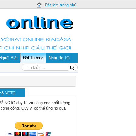
Đặt làm trang chủ
Người Việt
Đời Thường
Nhìn Ra TG
 hộ NCTG
để NCTG duy trì và nâng cao chất lượng
 cộng đồng.
Quý vị có thể ủng hộ qua