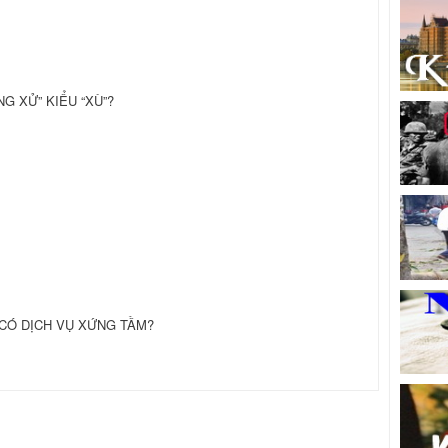
NG XỬ” KIỂU “XÙ”?
 CÓ DỊCH VỤ XỨNG TẦM?