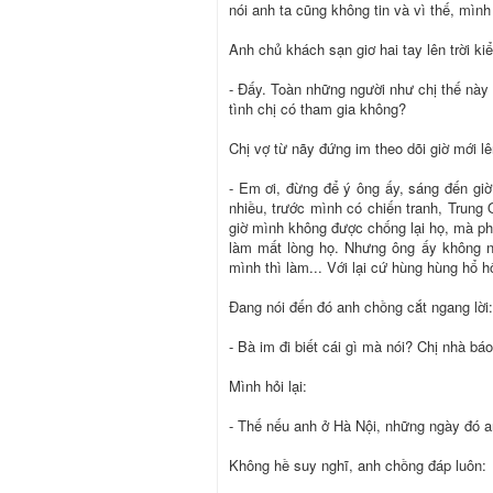
nói anh ta cũng không tin và vì thế, mìn
Anh chủ khách sạn giơ hai tay lên trời kiể
- Đấy. Toàn những người như chị thế này 
tình chị có tham gia không?
Chị vợ từ nãy đứng im theo dõi giờ mới lê
- Em ơi, đừng để ý ông ấy, sáng đến giờ
nhiều, trước mình có chiến tranh, Trung
giờ mình không được chống lại họ, mà ph
làm mất lòng họ. Nhưng ông ấy không n
mình thì làm... Với lại cứ hùng hùng hổ 
Đang nói đến đó anh chồng cắt ngang lời:
- Bà im đi biết cái gì mà nói? Chị nhà báo,
Mình hỏi lại:
- Thế nếu anh ở Hà Nội, những ngày đó a
Không hề suy nghĩ, anh chồng đáp luôn: