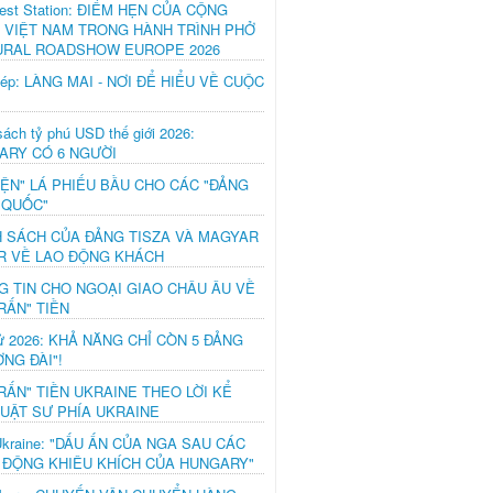
est Station: ĐIỂM HẸN CỦA CỘNG
 VIỆT NAM TRONG HÀNH TRÌNH PHỞ
URAL ROADSHOW EUROPE 2026
hép: LÀNG MAI - NƠI ĐỂ HIỂU VỀ CUỘC
ách tỷ phú USD thế giới 2026:
ARY CÓ 6 NGƯỜI
IỆN" LÁ PHIẾU BẦU CHO CÁC "ĐẢNG
 QUỐC"
H SÁCH CỦA ĐẢNG TISZA VÀ MAGYAR
R VỀ LAO ĐỘNG KHÁCH
G TIN CHO NGOẠI GIAO CHÂU ÂU VỀ
RẤN" TIỀN
ử 2026: KHẢ NĂNG CHỈ CÒN 5 ĐẢNG
NG ĐÀI"!
RẤN" TIỀN UKRAINE THEO LỜI KỂ
LUẬT SƯ PHÍA UKRAINE
Ukraine: "DẤU ẤN CỦA NGA SAU CÁC
 ĐỘNG KHIÊU KHÍCH CỦA HUNGARY"