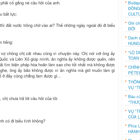
Budap
h phải cố gắng né câu hỏi của anh.
ĐỒNG
CULT
u bất lực:
Ghi c
thì đất nước trông chờ vào ai? Thế những ngày ngoài đó đi biểu
ĐỜI
Danh s
n tiếng:
HUNG
"LỘ D
 vợ chồng chị cãi nhau cũng vì chuyện này. Chị nói với ông ấy
TOÀN
 Quốc và Liên Xô giúp mình, ân nghĩa ấy không được quên, nên
ải tìm biện pháp hòa hoãn làm sao cho tốt nhất mà không được
CHÍN
ghe, ông ấy bảo không được vì ân nghĩa mà giờ muốn làm gì
PÉTE
hổ ở đây cũng chẳng làm được gì...
THÔN
VỤ "T
Bầu c
 chị chưa trả lời câu hỏi của tôi.
"THƯỢ
VỤ "T
CỦA 
nh có đi biểu tình không?
Phía 
HÀNH