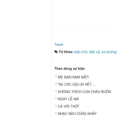
Tweet
Từ khóa:
biểu tình
,
bảo vệ
,
sa trường
Theo dòng sự kiện
MẸ BẠN NAM MẤT!
TẠI CÁC CẬU ĐI HẾT…
KHÔNG THÍCH CON CHÁU BUỒN
NGÀY LỄ MÀ
CÁ VỚI THỚT
NHẠC NÀO CŨNG NHẢY