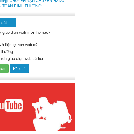
mberg: CHUYẾN VẬN CHUYỂN HÀNG
N TOÀN BÌNH THƯỜNG"
 sát
y giao diện web mới thế nào?
và tiện lợi hơn web cũ
 thường
thích giao diện web cũ hơn