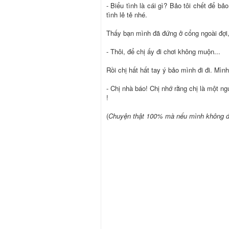
- Biểu tình là cái gì? Bảo tôi chết để b
tình lẻ tẻ nhé.
Thấy bạn mình đã đứng ở cổng ngoài đợi,
- Thôi, để chị ấy đi chơi không muộn...
Rồi chị hất hất tay ý bảo mình đi đi. Mình
- Chị nhà báo! Chị nhớ rằng chị là một 
!
(
Chuyện thật 100% mà nếu mình không đư