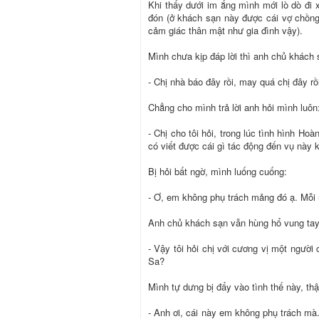
Khi thấy dưới im ắng mình mới lò dò đi 
đón (ở khách sạn này được cái vợ chồn
cảm giác thân mật như gia đình vậy).
Mình chưa kịp đáp lời thì anh chủ khách s
- Chị nhà báo đây rồi, may quá chị đây rồ
Chẳng cho mình trả lời anh hỏi mình luôn
- Chị cho tôi hỏi, trong lúc tình hình H
có viết được cái gì tác động đến vụ này 
Bị hỏi bất ngờ, mình luống cuống:
- Ơ, em không phụ trách mảng đó ạ. Mỗi
Anh chủ khách sạn vẫn hùng hổ vung ta
- Vậy tôi hỏi chị với cương vị một ngườ
Sa?
Mình tự dưng bị đẩy vào tình thế này, thậ
- Anh ơi, cái này em không phụ trách mà