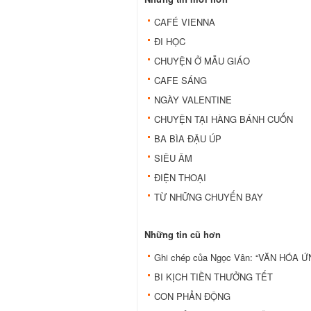
CAFÉ VIENNA
ÐI HỌC
CHUYỆN Ở MẪU GIÁO
CAFE SÁNG
NGÀY VALENTINE
CHUYỆN TẠI HÀNG BÁNH CUỐN
BA BÌA ÐẬU ÚP
SIÊU ÂM
ÐIỆN THOẠI
TỪ NHỮNG CHUYẾN BAY
Những tin cũ hơn
Ghi chép của Ngọc Vân: “VĂN HÓA Ứ
BI KỊCH TIỀN THƯỞNG TẾT
CON PHẢN ĐỘNG