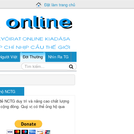
Đặt làm trang chủ
Người Việt
Đời Thường
Nhìn Ra TG
 hộ NCTG
để NCTG duy trì và nâng cao chất lượng
 cộng đồng.
Quý vị có thể ủng hộ qua