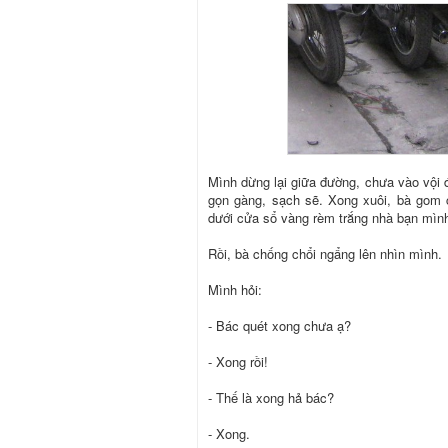
Mình dừng lại giữa đường, chưa vào vội đ
gọn gàng, sạch sẽ. Xong xuôi, bà gom 
dưới cửa sổ vàng rèm trắng nhà bạn mìn
Rồi, bà chống chổi ngẩng lên nhìn mình.
Mình hỏi:
- Bác quét xong chưa ạ?
- Xong rồi!
- Thế là xong hả bác?
- Xong.