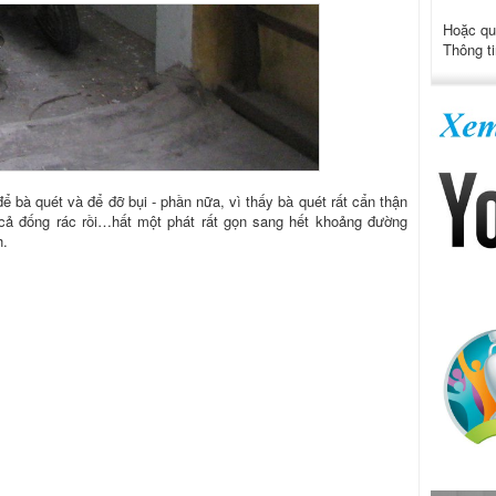
Hoặc qu
Thông ti
ể bà quét và để đỡ bụi - phần nữa, vì thấy bà quét rất cẩn thận
cả đống rác rồi…hất một phát rất gọn sang hết khoảng đường
h.