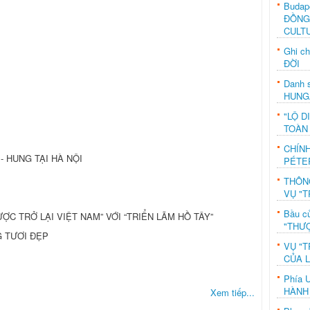
Budap
ĐỒNG
CULT
Ghi c
ĐỜI
Danh s
HUNG
"LỘ D
TOÀN
CHÍN
- HUNG TẠI HÀ NỘI
PÉTE
THÔN
VỤ "T
Bầu c
ĐƯỢC TRỞ LẠI VIỆT NAM” VỚI “TRIỂN LÃM HỒ TÂY”
"THƯỢ
G TƯƠI ĐẸP
VỤ "T
CỦA 
Phía 
HÀNH
Xem tiếp...