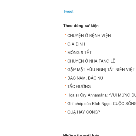
Tweet
Theo dòng sự kiện
CHUYỆN Ở BỆNH VIỆN
GIA ĐÌNH
MỒNG 5 TẾT
CHUYỆN Ở NHÀ TANG LỄ
GẶP MẶT HỮU NGHỊ TẤT NIÊN VIỆT 
BÁC NAM, BÁC NỮ
TẮC ĐƯỜNG
Họa sĩ Őry Annamária: “VUI MỪNG 
Ghi chép của Bích Ngọc: CUỘC SỐN
QUẠ HAY CÔNG?
Những tin mới hơn