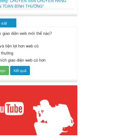
mberg: CHUYẾN VẬN CHUYỂN HÀNG
N TOÀN BÌNH THƯỜNG"
 sát
y giao diện web mới thế nào?
và tiện lợi hơn web cũ
 thường
thích giao diện web cũ hơn