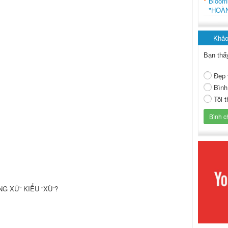
Bloo
"HOÀ
Khảo
Bạn thấ
Đẹp 
Bình
Tôi 
NG XỬ” KIỂU “XÙ”?