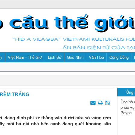
ry
Việt Nam - Thế Giới
Lịch Sử
Góc Nhìn
Văn Hóa
Cộng Đồng
Ủng
 RÈM TRẮNG
Ủng hộ 
phục vụ
Paypal
i, đang định phi xe thẳng vào dưới cửa sổ vàng rèm
hấy một bà già nhà bên cạnh đang quét khoảng sân