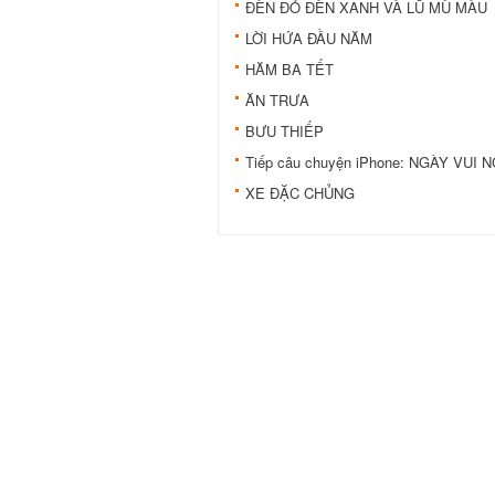
ÐÈN ÐỎ ÐÈN XANH VÀ LŨ MÙ MÀU
LỜI HỨA ĐẦU NĂM
HĂM BA TẾT
ĂN TRƯA
BƯU THIẾP
Tiếp câu chuyện iPhone: NGÀY VUI
XE ÐẶC CHỦNG