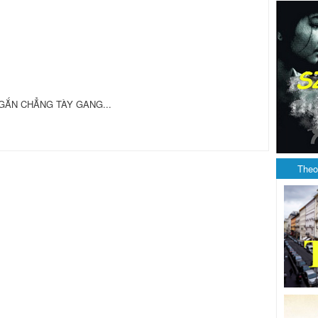
 NGẮN CHẲNG TÀY GANG...
Theo