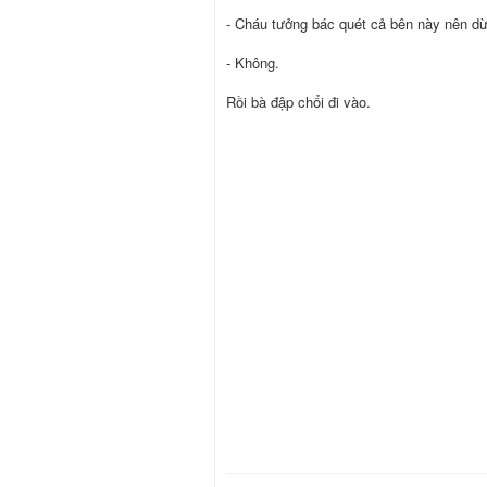
- Cháu tưởng bác quét cả bên này nên d
- Không.
Rồi bà đập chổi đi vào.