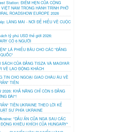
est Station: ĐIỂM HẸN CỦA CỘNG
 VIỆT NAM TRONG HÀNH TRÌNH PHỞ
URAL ROADSHOW EUROPE 2026
hép: LÀNG MAI - NƠI ĐỂ HIỂU VỀ CUỘC
ách tỷ phú USD thế giới 2026:
ARY CÓ 6 NGƯỜI
IỆN" LÁ PHIẾU BẦU CHO CÁC "ĐẢNG
 QUỐC"
H SÁCH CỦA ĐẢNG TISZA VÀ MAGYAR
R VỀ LAO ĐỘNG KHÁCH
G TIN CHO NGOẠI GIAO CHÂU ÂU VỀ
RẤN" TIỀN
ử 2026: KHẢ NĂNG CHỈ CÒN 5 ĐẢNG
NG ĐÀI"!
RẤN" TIỀN UKRAINE THEO LỜI KỂ
LUẬT SƯ PHÍA UKRAINE
Ukraine: "DẤU ẤN CỦA NGA SAU CÁC
 ĐỘNG KHIÊU KHÍCH CỦA HUNGARY"