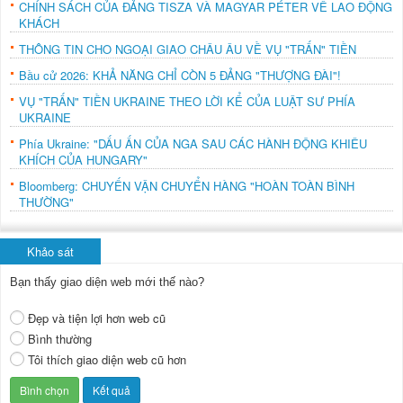
CHÍNH SÁCH CỦA ĐẢNG TISZA VÀ MAGYAR PÉTER VỀ LAO ĐỘNG
KHÁCH
THÔNG TIN CHO NGOẠI GIAO CHÂU ÂU VỀ VỤ "TRẤN" TIỀN
Bầu cử 2026: KHẢ NĂNG CHỈ CÒN 5 ĐẢNG "THƯỢNG ĐÀI"!
VỤ "TRẤN" TIỀN UKRAINE THEO LỜI KỂ CỦA LUẬT SƯ PHÍA
UKRAINE
Phía Ukraine: "DẤU ẤN CỦA NGA SAU CÁC HÀNH ĐỘNG KHIÊU
KHÍCH CỦA HUNGARY"
Bloomberg: CHUYẾN VẬN CHUYỂN HÀNG "HOÀN TOÀN BÌNH
THƯỜNG"
Khảo sát
Bạn thấy giao diện web mới thế nào?
Đẹp và tiện lợi hơn web cũ
Bình thường
Tôi thích giao diện web cũ hơn