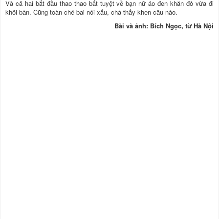
Và cả hai bắt đầu thao thao bất tuyệt về bạn nữ áo đen khăn đỏ vừa đi
khỏi bàn. Cũng toàn chê bai nói xấu, chả thấy khen câu nào.
Bài và ảnh: Bích Ngọc, từ Hà Nội