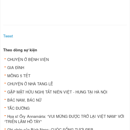
Tweet
Theo dòng sự kiện
CHUYỆN Ở BỆNH VIỆN
GIA ĐÌNH
MỒNG 5 TẾT
CHUYỆN Ở NHÀ TANG LỄ
GẶP MẶT HỮU NGHỊ TẤT NIÊN VIỆT - HUNG TẠI HÀ NỘI
BÁC NAM, BÁC NỮ
TẮC ĐƯỜNG
Họa sĩ Őry Annamária: “VUI MỪNG ĐƯỢC TRỞ LẠI VIỆT NAM” VỚI
“TRIỂN LÃM HỒ TÂY”
Ghi chép của Bích Ngọc: CUỘC SỐNG TƯƠI ĐẸP