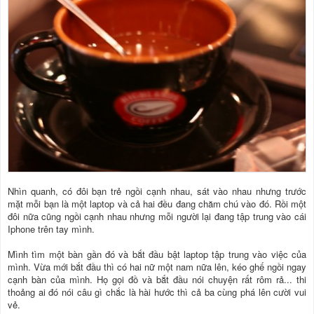
Nhìn quanh, có đôi bạn trẻ ngồi cạnh nhau, sát vào nhau nhưng trước
mặt mỗi bạn là một laptop và cả hai đều đang chăm chú vào đó. Rồi một
đôi nữa cũng ngồi cạnh nhau nhưng mỗi người lại đang tập trung vào cái
Iphone trên tay mình.
Mình tìm một bàn gần đó và bắt đầu bật laptop tập trung vào việc của
mình. Vừa mới bắt đầu thì có hai nữ một nam nữa lên, kéo ghế ngồi ngay
cạnh bàn của mình. Họ gọi đồ và bắt đầu nói chuyện rất rôm rả... thi
thoảng ai đó nói câu gì chắc là hài hước thì cả ba cùng phá lên cười vui
vẻ.