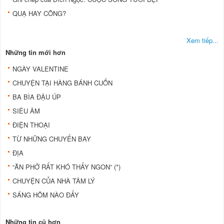
QUẠ HAY CÔNG?
Xem tiếp...
Những tin mới hơn
NGÀY VALENTINE
CHUYỆN TẠI HÀNG BÁNH CUỐN
BA BÌA ÐẬU ÚP
SIÊU ÂM
ÐIỆN THOẠI
TỪ NHỮNG CHUYẾN BAY
ĐỊA
“ĂN PHỞ RẤT KHÓ THẤY NGON” (*)
CHUYỆN CỦA NHÀ TÂM LÝ
SÁNG HÔM NÀO ÐẤY
Những tin cũ hơn