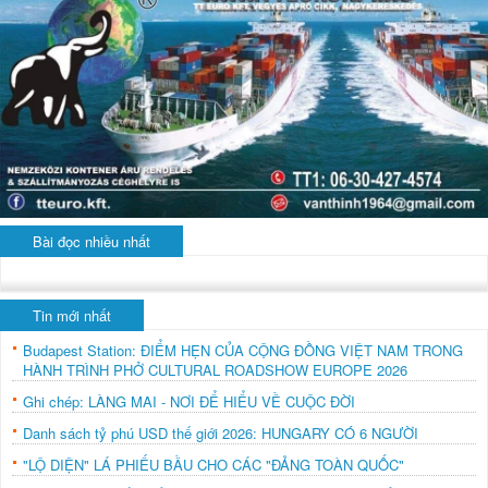
Bài đọc nhiều nhất
Tin mới nhất
Budapest Station: ĐIỂM HẸN CỦA CỘNG ĐỒNG VIỆT NAM TRONG
HÀNH TRÌNH PHỞ CULTURAL ROADSHOW EUROPE 2026
Ghi chép: LÀNG MAI - NƠI ĐỂ HIỂU VỀ CUỘC ĐỜI
Danh sách tỷ phú USD thế giới 2026: HUNGARY CÓ 6 NGƯỜI
"LỘ DIỆN" LÁ PHIẾU BẦU CHO CÁC "ĐẢNG TOÀN QUỐC"