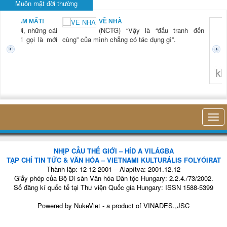
Muôn mặt đời thường
BẠN NAM MẤT!
VỀ NHÀ
TG) “Xời, những cái
(NCTG) “Vậy là “đấu tranh đến
tươi mới gọi là mới
cùng” của mình chẳng có tác dụng gì”.
không 
NHỊP CẦU THẾ GIỚI – HÍD A VILÁGBA
TẠP CHÍ TIN TỨC & VĂN HÓA – VIETNAMI KULTURÁLIS FOLYÓIRAT
Thành lập: 12-12-2001 – Alapítva: 2001.12.12
Giấy phép của Bộ Di sản Văn hóa Dân tộc Hungary: 2.2.4./73/2002.
Số đăng kí quốc tế tại Thư viện Quốc gia Hungary: ISSN 1588-5399
Powered by
NukeViet
- a product of
VINADES.,JSC