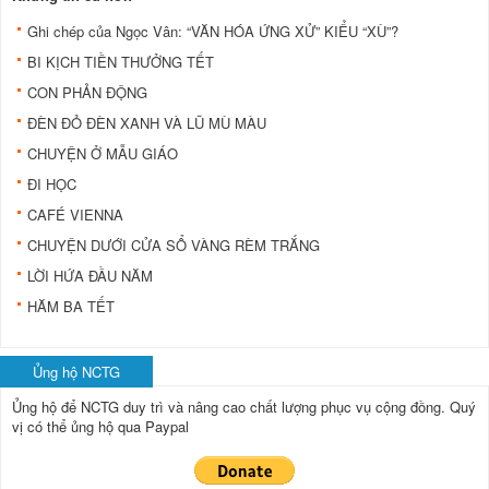
Ghi chép của Ngọc Vân: “VĂN HÓA ỨNG XỬ” KIỂU “XÙ”?
BI KỊCH TIỀN THƯỞNG TẾT
CON PHẢN ĐỘNG
ÐÈN ÐỎ ÐÈN XANH VÀ LŨ MÙ MÀU
CHUYỆN Ở MẪU GIÁO
ÐI HỌC
CAFÉ VIENNA
CHUYỆN DƯỚI CỬA SỔ VÀNG RÈM TRẮNG
LỜI HỨA ĐẦU NĂM
HĂM BA TẾT
Ủng hộ NCTG
Ủng hộ để NCTG duy trì và nâng cao chất lượng phục vụ cộng đồng.
Quý
vị có thể ủng hộ qua Paypal