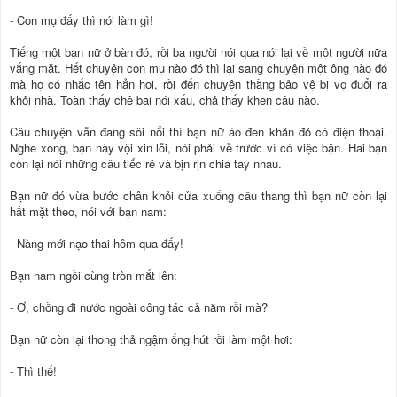
- Con mụ đấy thì nói làm gì!
Tiếng một bạn nữ ở bàn đó, rồi ba người nói qua nói lại về một người nữa
vắng mặt. Hết chuyện con mụ nào đó thì lại sang chuyện một ông nào đó
mà họ có nhắc tên hẳn hoi, rồi đến chuyện thằng bảo vệ bị vợ đuổi ra
khỏi nhà. Toàn thấy chê bai nói xấu, chả thấy khen câu nào.
Câu chuyện vẫn đang sôi nổi thì bạn nữ áo đen khăn đỏ có điện thoại.
Nghe xong, bạn này vội xin lỗi, nói phải về trước vì có việc bận. Hai bạn
còn lại nói những câu tiếc rẻ và bịn rịn chia tay nhau.
Bạn nữ đó vừa bước chân khỏi cửa xuống cầu thang thì bạn nữ còn lại
hất mặt theo, nói với bạn nam:
- Nàng mới nạo thai hôm qua đấy!
Bạn nam ngồi cùng tròn mắt lên:
- Ơ, chồng đi nước ngoài công tác cả năm rồi mà?
Bạn nữ còn lại thong thả ngậm ống hút rồi làm một hơi:
- Thì thế!