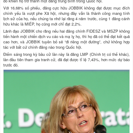
do khiến họ trở thành một đảng trung bình trong Quốc hội.
Với 16,68% số phiếu, đảng cực hữu JOBBIK không đạt được mục đích
chính yếu là vượt phe Xã hội, nhưng đây vẫn là thành công mang tính
lịch sử của họ, nếu chúng ta nhớ lại rằng 4 năm trước, cùng 1 đảng cánh
hữu khác là MIÉP, họ cũng mới chỉ đạt 2,2%.
Lãnh đạo JOBBIK cho rằng nếu hai đảng chính FIDESZ và MSZP không
tiến hành một chiến dịch vu cáo và mạ lỵ họ, thì họ đã có thể đạt kết quả
cao hơn, và JOBBIK tuyên bố sẽ “đi riêng một đường”, chứ không hợp
tác với bất cứ chính đảng nào trong Quốc hội.
Điểm sáng trong kỳ bầu cử lần này là đảng LMP (Chính trị có thể khác),
lần đầu tiên tham gia tranh cử, đã đạt được tỉ lệ 7,43%, hơn mức dự báo
trước đó.