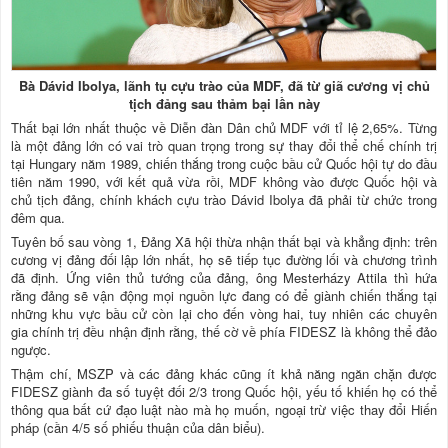
Bà Dávid Ibolya, lãnh tụ cựu trào của MDF, đã từ giã cương vị chủ
tịch đảng sau thảm bại lần này
Thất bại lớn nhất thuộc về Diễn đàn Dân chủ MDF với tỉ lệ 2,65%. Từng
là một đảng lớn có vai trò quan trọng trong sự thay đổi thể chế chính trị
tại Hungary năm 1989, chiến thắng trong cuộc bầu cử Quốc hội tự do đầu
tiên năm 1990, với kết quả vừa rồi, MDF không vào được Quốc hội và
chủ tịch đảng, chính khách cựu trào Dávid Ibolya đã phải từ chức trong
đêm qua.
Tuyên bố sau vòng 1, Đảng Xã hội thừa nhận thất bại và khẳng định: trên
cương vị đảng đối lập lớn nhất, họ sẽ tiếp tục đường lối và chương trình
đã định. Ứng viên thủ tướng của đảng, ông Mesterházy Attila thì hứa
rằng đảng sẽ vận động mọi nguồn lực đang có để giành chiến thắng tại
những khu vực bầu cử còn lại cho đến vòng hai, tuy nhiên các chuyên
gia chính trị đều nhận định rằng, thế cờ về phía FIDESZ là không thể đảo
ngược.
Thậm chí, MSZP và các đảng khác cũng ít khả năng ngăn chặn được
FIDESZ giành đa số tuyệt đối 2/3 trong Quốc hội, yếu tố khiến họ có thể
thông qua bất cứ đạo luật nào mà họ muốn, ngoại trừ việc thay đổi Hiến
pháp (cần 4/5 số phiếu thuận của dân biểu).