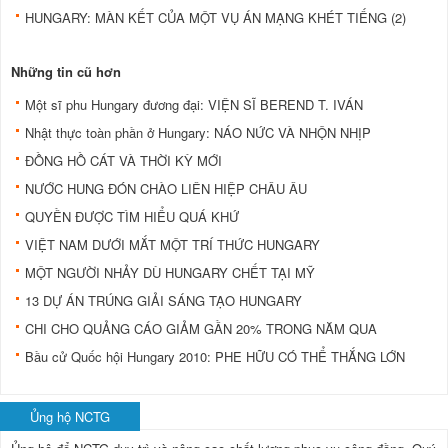
HUNGARY: MÀN KẾT CỦA MỘT VỤ ÁN MẠNG KHÉT TIẾNG (2)
Những tin cũ hơn
Một sĩ phu Hungary đương đại: VIỆN SĨ BEREND T. IVÁN
Nhật thực toàn phần ở Hungary: NÁO NỨC VÀ NHỘN NHỊP
ĐỒNG HỒ CÁT VÀ THỜI KỲ MỚI
NƯỚC HUNG ĐÓN CHÀO LIÊN HIỆP CHÂU ÂU
QUYỀN ĐƯỢC TÌM HIỂU QUÁ KHỨ
VIỆT NAM DƯỚI MẮT MỘT TRÍ THỨC HUNGARY
MỘT NGƯỜI NHẢY DÙ HUNGARY CHẾT TẠI MỸ
13 DỰ ÁN TRÚNG GIẢI SÁNG TẠO HUNGARY
CHI CHO QUẢNG CÁO GIẢM GẦN 20% TRONG NĂM QUA
Bầu cử Quốc hội Hungary 2010: PHE HỮU CÓ THỂ THẮNG LỚN
Ủng hộ NCTG