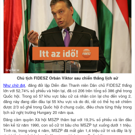
Chủ tịch FIDESZ Orbán Viktor sau chiến thắng lịch sử
Như chờ đợi
, đảng đối lập Diễn đàn Thanh niên Dân chủ FIDESZ thắng
lớn với 52,74% số phiếu và hiện tại, đã có 206 trên tổng số 386 ghế trong
Quốc hội. Trong số 57 khu vực bầu cử cá nhân còn lại cho đến vòng 2,
đảng này đang dẫn đầu tại 55 khu vực và do đó, rất có thể họ sẽ chiếm
được 2/3 số ghế trong Quốc hội ở chung cuộc, điều chưa từng thấy trong
lịch sử nghị trường Hungary 20 năm qua.
Đảng cầm quyền Xã hội MSZP thảm bại với 19,3% số phiếu và lần đầu
tiên kể từ năm 1990, con số cử tri bầu cho MSZP tụt xuống dưới 1 triệu.
Tính ra, trong vòng 4 năm, MSZP đã mất gần 1,4 triệu cử tri và đây là lý