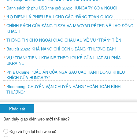
Danh sách tỷ phú USD thế giới 2026: HUNGARY CÓ 6 NGƯỜI
"LỘ DIỆN" LÁ PHIẾU BẦU CHO CÁC "ĐẢNG TOÀN QUỐC"
CHÍNH SÁCH CỦA ĐẢNG TISZA VÀ MAGYAR PÉTER VỀ LAO ĐỘNG
KHÁCH
THÔNG TIN CHO NGOẠI GIAO CHÂU ÂU VỀ VỤ "TRẤN" TIỀN
Bầu cử 2026: KHẢ NĂNG CHỈ CÒN 5 ĐẢNG "THƯỢNG ĐÀI"!
VỤ "TRẤN" TIỀN UKRAINE THEO LỜI KỂ CỦA LUẬT SƯ PHÍA
UKRAINE
Phía Ukraine: "DẤU ẤN CỦA NGA SAU CÁC HÀNH ĐỘNG KHIÊU
KHÍCH CỦA HUNGARY"
Bloomberg: CHUYẾN VẬN CHUYỂN HÀNG "HOÀN TOÀN BÌNH
THƯỜNG"
Khảo sát
Bạn thấy giao diện web mới thế nào?
Đẹp và tiện lợi hơn web cũ