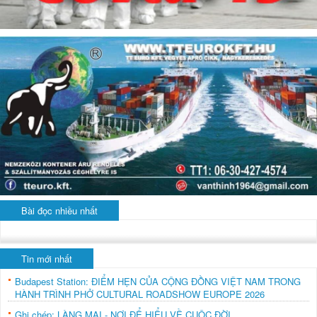
Bài đọc nhiều nhất
Tin mới nhất
Budapest Station: ĐIỂM HẸN CỦA CỘNG ĐỒNG VIỆT NAM TRONG
HÀNH TRÌNH PHỞ CULTURAL ROADSHOW EUROPE 2026
Ghi chép: LÀNG MAI - NƠI ĐỂ HIỂU VỀ CUỘC ĐỜI