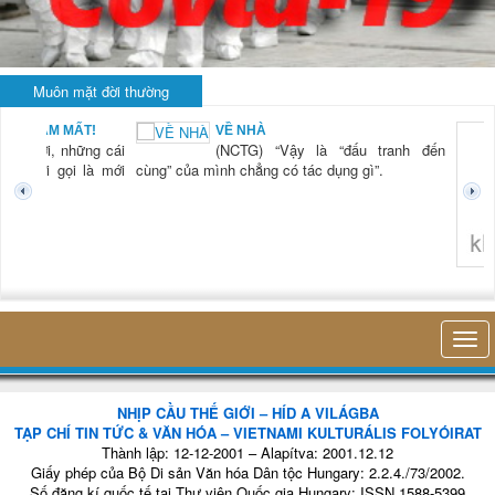
Muôn mặt đời thường
BẠN NAM MẤT!
VỀ NHÀ
TG) “Xời, những cái
(NCTG) “Vậy là “đấu tranh đến
tươi mới gọi là mới
cùng” của mình chẳng có tác dụng gì”.
không 
NHỊP CẦU THẾ GIỚI – HÍD A VILÁGBA
TẠP CHÍ TIN TỨC & VĂN HÓA – VIETNAMI KULTURÁLIS FOLYÓIRAT
Thành lập: 12-12-2001 – Alapítva: 2001.12.12
Giấy phép của Bộ Di sản Văn hóa Dân tộc Hungary: 2.2.4./73/2002.
Số đăng kí quốc tế tại Thư viện Quốc gia Hungary: ISSN 1588-5399