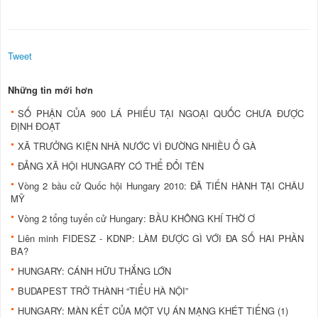
Tweet
Những tin mới hơn
SỐ PHẬN CỦA 900 LÁ PHIẾU TẠI NGOẠI QUỐC CHƯA ĐƯỢC
ĐỊNH ĐOẠT
XÃ TRƯỞNG KIỆN NHÀ NƯỚC VÌ ĐƯỜNG NHIỀU Ổ GÀ
ĐẢNG XÃ HỘI HUNGARY CÓ THỂ ĐỔI TÊN
Vòng 2 bầu cử Quốc hội Hungary 2010: ĐÃ TIẾN HÀNH TẠI CHÂU
MỸ
Vòng 2 tổng tuyển cử Hungary: BẦU KHÔNG KHÍ THỜ Ơ
Liên minh FIDESZ - KDNP: LÀM ĐƯỢC GÌ VỚI ĐA SỐ HAI PHẦN
BA?
HUNGARY: CÁNH HỮU THẮNG LỚN
BUDAPEST TRỞ THÀNH “TIỂU HÀ NỘI”
HUNGARY: MÀN KẾT CỦA MỘT VỤ ÁN MẠNG KHÉT TIẾNG (1)