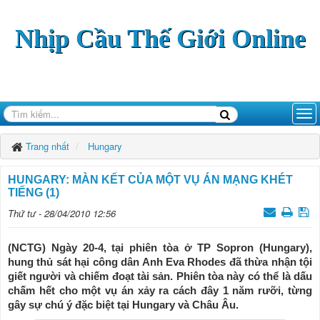
Nhịp Cầu Thế Giới Online
Trang nhất
Hungary
HUNGARY: MÀN KẾT CỦA MỘT VỤ ÁN MẠNG KHÉT
TIẾNG (1)
Thứ tư - 28/04/2010 12:56
(NCTG) Ngày 20-4, tại phiên tòa ở TP Sopron (Hungary),
hung thủ sát hại công dân Anh Eva Rhodes đã thừa nhận tội
giết người và chiếm đoạt tài sản. Phiên tòa này có thể là dấu
chấm hết cho một vụ án xảy ra cách đây 1 năm rưỡi, từng
gây sự chú ý đặc biệt tại Hungary và Châu Âu.