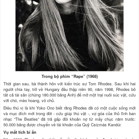
Trong bộ phim “Rape” (1968)
Thời gian sau, bà thành hôn với kiến trúc sư Tom Rhodes. Sau khi hai
người chia tay, trở về Hungary đầu thập niên 90, năm 1998, Rhodes bỏ
tất cả tài sản (chừng 180.000 bảng Anh) để mở một trại nuôi súc vật, cứu
vớt chó, mèo hoang, vô chủ.
Điều thú vị là khi Yoko Ono biết rằng Rhodes đã có một cuộc sống mới
và mục đích mới trong đời - cứu giúp thú vật -, vợ góa của thủ lĩnh ban
nhạc “The Beatles” đã trả gấp đôi khoản nợ từ mấy chục năm trước:
50.000 bảng được chuyển về tài khoản của Quỹ Csizmás Kandúr.
Vụ mất tích bí ẩn