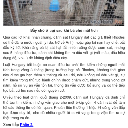
Bầy chó ở trại sau khi bà chủ mất tích
Qua các lời khai nhân chứng, cảnh sát Hungary đặt các giả thiết Rhodes
có thể đã ra nước ngoài (ví dụ: trở về Anh), hoặc gặp tai nạn hay chết bất
đắc kỳ tử. Khả năng bà bị sát hại tất nhiên cũng được xem xét, nhưng
sau 5 tháng điều tra, cảnh sát không tìm ra dấu vết gì (vết máu, dấu hiệu
đụng độ, v.v...) để khẳng định điều này.
Luật Hungary bắt buộc cơ quan điều tra phải tìm kiếm những người mất
tích trong vòng 3 tháng (trong trường hợp bà Rhodes, khoảng thời gian
này được gia hạn thêm 1 tháng) và sau đó, nếu không có dấu vết gì, sự
tìm kiếm trong thủ tục hành chính được chấm dứt, nhưng trong vòng 20
năm, hồ sơ vụ án vẫn tồn tại, thông tin vẫn được bổ sung và có thể tiếp
tục bất cứ lúc nào nếu có nguyên cớ.
Chiểu theo luật định, cuối tháng 2-2009, cảnh sát Hungary đã đình chỉ
thủ tục tìm kiếm, nhưng vẫn giao cho một ê-kíp gồm 4 cảnh sát để tâm
tới các thông tin có liên quan. Khoản tiền thưởng 1 triệu Ft cũng vẫn tiếp
tục được duy trì, cho dù nhiều người tỏ ra vô vọng trong việc tìm ra sự
thật trong vụ án.
Xem tiếp
Phần 2.