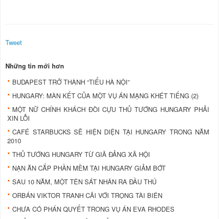
Tweet
Những tin mới hơn
BUDAPEST TRỞ THÀNH “TIỂU HÀ NỘI”
HUNGARY: MÀN KẾT CỦA MỘT VỤ ÁN MẠNG KHÉT TIẾNG (2)
MỘT NỮ CHÍNH KHÁCH ĐÒI CỰU THỦ TƯỚNG HUNGARY PHẢI
XIN LỖI
CAFÉ STARBUCKS SẼ HIỆN DIỆN TẠI HUNGARY TRONG NĂM
2010
THỦ TƯỚNG HUNGARY TỪ GIÃ ĐẢNG XÃ HỘI
NẠN ĂN CẮP PHẦN MỀM TẠI HUNGARY GIẢM BỚT
SAU 10 NĂM, MỘT TÊN SÁT NHÂN RA ĐẦU THÚ
ORBÁN VIKTOR TRANH CÃI VỚI TRỌNG TÀI BIÊN
CHƯA CÓ PHÁN QUYẾT TRONG VỤ ÁN EVA RHODES