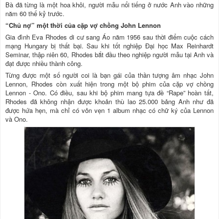
Bà đã từng là một hoa khôi, người mẫu nổi tiếng ở nước Anh vào những
năm 60 thế kỷ trước.
“Chủ nợ” một thời của cặp vợ chồng John Lennon
Gia đình Eva Rhodes di cư sang Áo năm 1956 sau thời điểm cuộc cách
mạng Hungary bị thất bại. Sau khi tốt nghiệp Đại học Max Reinhardt
Seminar, thập niên 60, Rhodes bắt đầu theo nghiệp người mẫu tại Anh và
đạt được nhiều thành công.
Từng được một số người coi là bạn gái của thần tượng âm nhạc John
Lennon, Rhodes còn xuất hiện trong một bộ phim của cặp vợ chồng
Lennon - Ono. Có điều, sau khi bộ phim mang tựa đề “Rape” hoàn tất,
Rhodes đã không nhận được khoản thù lao 25.000 bảng Anh như đã
được hứa hẹn, mà chỉ có vỏn vẹn 1 album nhạc có chữ ký của Lennon
và Ono.