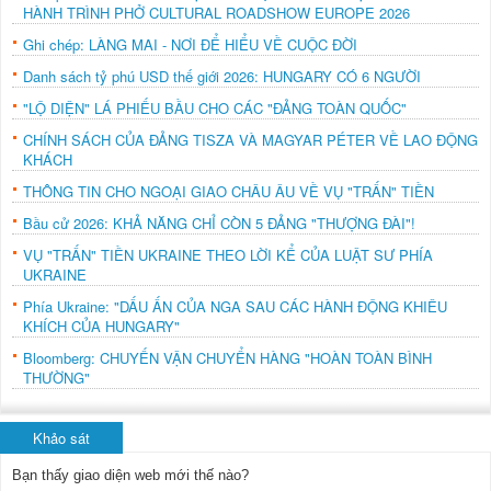
HÀNH TRÌNH PHỞ CULTURAL ROADSHOW EUROPE 2026
Ghi chép: LÀNG MAI - NƠI ĐỂ HIỂU VỀ CUỘC ĐỜI
Danh sách tỷ phú USD thế giới 2026: HUNGARY CÓ 6 NGƯỜI
"LỘ DIỆN" LÁ PHIẾU BẦU CHO CÁC "ĐẢNG TOÀN QUỐC"
CHÍNH SÁCH CỦA ĐẢNG TISZA VÀ MAGYAR PÉTER VỀ LAO ĐỘNG
KHÁCH
THÔNG TIN CHO NGOẠI GIAO CHÂU ÂU VỀ VỤ "TRẤN" TIỀN
Bầu cử 2026: KHẢ NĂNG CHỈ CÒN 5 ĐẢNG "THƯỢNG ĐÀI"!
VỤ "TRẤN" TIỀN UKRAINE THEO LỜI KỂ CỦA LUẬT SƯ PHÍA
UKRAINE
Phía Ukraine: "DẤU ẤN CỦA NGA SAU CÁC HÀNH ĐỘNG KHIÊU
KHÍCH CỦA HUNGARY"
Bloomberg: CHUYẾN VẬN CHUYỂN HÀNG "HOÀN TOÀN BÌNH
THƯỜNG"
Khảo sát
Bạn thấy giao diện web mới thế nào?