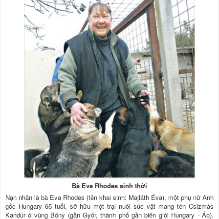
Bà Eva Rhodes sinh thời
Nạn nhân là bà Eva Rhodes (tên khai sinh: Majláth Éva), một phụ nữ Anh
gốc Hungary 65 tuổi, sở hữu một trại nuôi súc vật mang tên Csizmás
Kandúr ở vùng Bőny (gần Győr, thành phố gần biên giới Hungary - Áo).