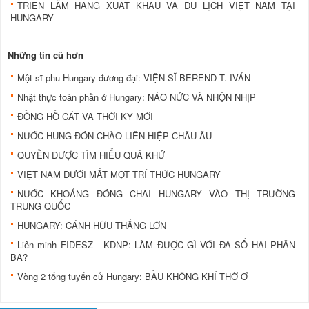
TRIỂN LÃM HÀNG XUẤT KHẨU VÀ DU LỊCH VIỆT NAM TẠI
HUNGARY
Những tin cũ hơn
Một sĩ phu Hungary đương đại: VIỆN SĨ BEREND T. IVÁN
Nhật thực toàn phần ở Hungary: NÁO NỨC VÀ NHỘN NHỊP
ĐỒNG HỒ CÁT VÀ THỜI KỲ MỚI
NƯỚC HUNG ĐÓN CHÀO LIÊN HIỆP CHÂU ÂU
QUYỀN ĐƯỢC TÌM HIỂU QUÁ KHỨ
VIỆT NAM DƯỚI MẮT MỘT TRÍ THỨC HUNGARY
NƯỚC KHOÁNG ĐÓNG CHAI HUNGARY VÀO THỊ TRƯỜNG
TRUNG QUỐC
HUNGARY: CÁNH HỮU THẮNG LỚN
Liên minh FIDESZ - KDNP: LÀM ĐƯỢC GÌ VỚI ĐA SỐ HAI PHẦN
BA?
Vòng 2 tổng tuyển cử Hungary: BẦU KHÔNG KHÍ THỜ Ơ