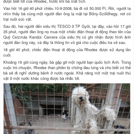
được biết tới của Rhodes, trước khi bà mất tích.
Vào hồi 16 giờ 40 phút chiều 10-9-2008, bà đi rút 50.000 Ft. Rồi, người ta
nhìn thấy bà cùng một người đàn ông lạ mặt tại Bőny-Szőlőhegy, nơi có
trại nuôi súc vật.
Sau đó, hai người đến siêu thị TESCO ở TP Győr, tại đây, vào hồi 17 giờ
35 phút, người đàn ông nọ mua một chiếc điện thoại di động theo tên của
Quỹ Csizmás Kandúr. Camera của siêu thị có ghi nhận được hình ảnh
người đàn ông này, và đây là thông tin vô giá cho cuộc điều tra về sau.
18 giờ 40 phút, chiếc điện thoại di động của Rhodes được sử dụng lần
cuối.
Khoảng 19 giờ cùng ngày, bà gặp gỡ một người bạn quốc tịch Anh. Trong
cuộc trò chuyện, Rhodes than phiền bị chứng đau lưng và cho biết có thể
bà sẽ đi nghỉ dưỡng bệnh ở nước ngoài. Khả năng mở một trại nuôi thú
vật ở một nước khác cũng được bà nhắc tới.