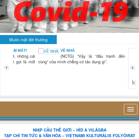
Muôn mặt đời thường
ẤT!
VỀ NHÀ
ững cái
(NCTG) “Vậy là “đấu tranh đến
 là mới
cùng” của mình chẳng có tác dụng gì”.
không nghĩ tới bất 
NHỊP CẦU THẾ GIỚI – HÍD A VILÁGBA
TẠP CHÍ TIN TỨC & VĂN HÓA – VIETNAMI KULTURÁLIS FOLYÓIRAT