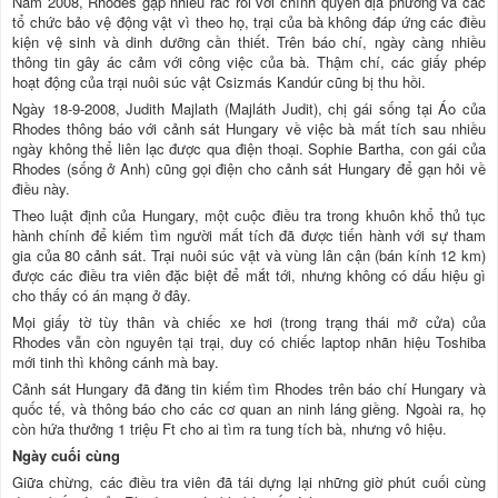
Năm 2008, Rhodes gặp nhiều rắc rối với chính quyền địa phương và các
tổ chức bảo vệ động vật vì theo họ, trại của bà không đáp ứng các điều
kiện vệ sinh và dinh dưỡng cần thiết. Trên báo chí, ngày càng nhiều
thông tin gây ác cảm với công việc của bà. Thậm chí, các giấy phép
hoạt động của trại nuôi súc vật Csizmás Kandúr cũng bị thu hồi.
Ngày 18-9-2008, Judith Majlath (Majláth Judit), chị gái sống tại Áo của
Rhodes thông báo với cảnh sát Hungary về việc bà mất tích sau nhiều
ngày không thể liên lạc được qua điện thoại. Sophie Bartha, con gái của
Rhodes (sống ở Anh) cũng gọi điện cho cảnh sát Hungary để gạn hỏi về
điều này.
Theo luật định của Hungary, một cuộc điều tra trong khuôn khổ thủ tục
hành chính để kiếm tìm người mất tích đã được tiến hành với sự tham
gia của 80 cảnh sát. Trại nuôi súc vật và vùng lân cận (bán kính 12 km)
được các điều tra viên đặc biệt để mắt tới, nhưng không có dấu hiệu gì
cho thấy có án mạng ở đây.
Mọi giấy tờ tùy thân và chiếc xe hơi (trong trạng thái mở cửa) của
Rhodes vẫn còn nguyên tại trại, duy có chiếc laptop nhãn hiệu Toshiba
mới tinh thì không cánh mà bay.
Cảnh sát Hungary đã đăng tin kiếm tìm Rhodes trên báo chí Hungary và
quốc tế, và thông báo cho các cơ quan an ninh láng giềng. Ngoài ra, họ
còn hứa thưởng 1 triệu Ft cho ai tìm ra tung tích bà, nhưng vô hiệu.
Ngày cuối cùng
Giữa chừng, các điều tra viên đã tái dựng lại những giờ phút cuối cùng