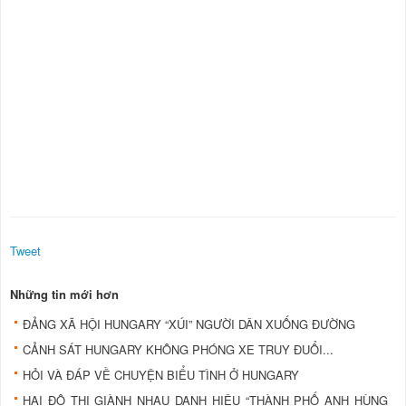
Tweet
Những tin mới hơn
ÐẢNG XÃ HỘI HUNGARY “XÚI” NGƯỜI DÂN XUỐNG ÐƯỜNG
CẢNH SÁT HUNGARY KHÔNG PHÓNG XE TRUY ÐUỔI...
HỎI VÀ ÐÁP VỀ CHUYỆN BIỂU TÌNH Ở HUNGARY
HAI ÐÔ THỊ GIÀNH NHAU DANH HIỆU “THÀNH PHỐ ANH HÙNG