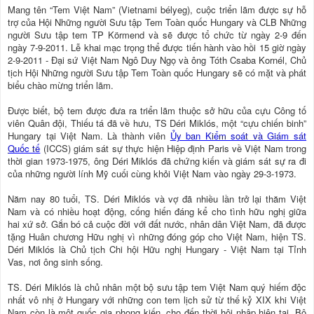
Mang tên “Tem Việt Nam” (Vietnami bélyeg), cuộc triển lãm được sự hỗ
trợ của Hội Những người Sưu tập Tem Toàn quốc Hungary và CLB Những
người Sưu tập tem TP Körmend và sẽ được tổ chức từ ngày 2-9 đến
ngày 7-9-2011. Lễ khai mạc trọng thể được tiến hành vào hồi 15 giờ ngày
2-9-2011 - Ðại sứ Việt Nam Ngô Duy Ngọ và ông Tóth Csaba Kornél, Chủ
tịch Hội Những người Sưu tập Tem Toàn quốc Hungary sẽ có mặt và phát
biểu chào mừng triển lãm.
Ðược biết, bộ tem được đưa ra triển lãm thuộc sở hữu của cựu Công tố
viên Quân đội, Thiếu tá đã về hưu, TS Déri Miklós, một “cựu chiến binh”
Hungary tại Việt Nam. Là thành viên
Ủy ban Kiểm soát và Giám sát
Quốc tế
(ICCS) giám sát sự thực hiện Hiệp định Paris về Việt Nam trong
thời gian 1973-1975, ông Déri Miklós đã chứng kiến và giám sát sự ra đi
của những người lính Mỹ cuối cùng khỏi Việt Nam vào ngày 29-3-1973.
Năm nay 80 tuổi, TS. Déri Miklós và vợ đã nhiều lần trở lại thăm Việt
Nam và có nhiều hoạt động, cống hiến đáng kể cho tình hữu nghị giữa
hai xứ sở. Gắn bó cả cuộc đời với đất nước, nhân dân Việt Nam, đã được
tặng Huân chương Hữu nghị vì những đóng góp cho Việt Nam, hiện TS.
Déri Miklós là Chủ tịch Chi hội Hữu nghị Hungary - Việt Nam tại Tỉnh
Vas, nơi ông sinh sống.
TS. Déri Miklós là chủ nhân một bộ sưu tập tem Việt Nam quý hiếm độc
nhất vô nhị ở Hungary với những con tem lịch sử từ thế kỷ XIX khi Việt
Nam còn là một quốc gia phong kiến, cho đến thời hội nhập hiện tại. Bộ