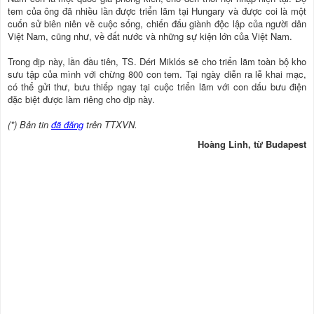
tem của ông đã nhiều lần được triển lãm tại Hungary và được coi là một
cuốn sử biên niên về cuộc sống, chiến đấu giành độc lập của người dân
Việt Nam, cũng như, về đất nước và những sự kiện lớn của Việt Nam.
Trong dịp này, lần đầu tiên, TS. Déri Miklós sẽ cho triển lãm toàn bộ kho
sưu tập của mình với chừng 800 con tem. Tại ngày diễn ra lễ khai mạc,
có thể gửi thư, bưu thiếp ngay tại cuộc triển lãm với con dấu bưu điện
đặc biệt được làm riêng cho dịp này.
(*) Bản tin
đã đăng
trên TTXVN.
Hoàng Linh, từ Budapest