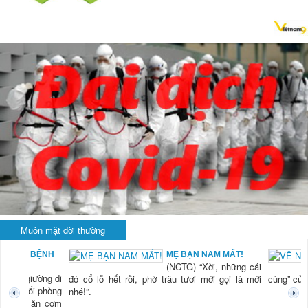
Muôn mặt đời thường
CHUYỆN Ở BỆNH
MẸ BẠN NAM MẤT!
(NCTG) “Xời, những cái
VIỆN
òng xuống giường đi
đó cổ lỗ hết rồi, phở trâu tươi mới gọi là mới
cùng”
n giường cuối phòng
nhé!”.
ặng lẽ ngồi ăn cơm