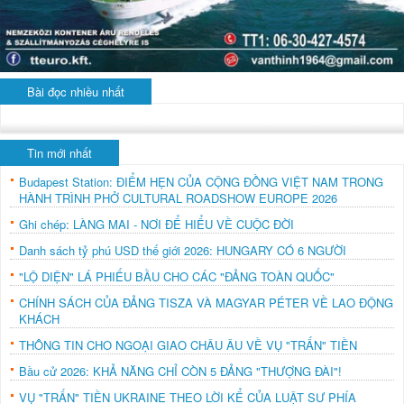
Bài đọc nhiều nhất
Tin mới nhất
Budapest Station: ĐIỂM HẸN CỦA CỘNG ĐỒNG VIỆT NAM TRONG
HÀNH TRÌNH PHỞ CULTURAL ROADSHOW EUROPE 2026
Ghi chép: LÀNG MAI - NƠI ĐỂ HIỂU VỀ CUỘC ĐỜI
Danh sách tỷ phú USD thế giới 2026: HUNGARY CÓ 6 NGƯỜI
"LỘ DIỆN" LÁ PHIẾU BẦU CHO CÁC "ĐẢNG TOÀN QUỐC"
CHÍNH SÁCH CỦA ĐẢNG TISZA VÀ MAGYAR PÉTER VỀ LAO ĐỘNG
KHÁCH
THÔNG TIN CHO NGOẠI GIAO CHÂU ÂU VỀ VỤ "TRẤN" TIỀN
Bầu cử 2026: KHẢ NĂNG CHỈ CÒN 5 ĐẢNG "THƯỢNG ĐÀI"!
VỤ "TRẤN" TIỀN UKRAINE THEO LỜI KỂ CỦA LUẬT SƯ PHÍA