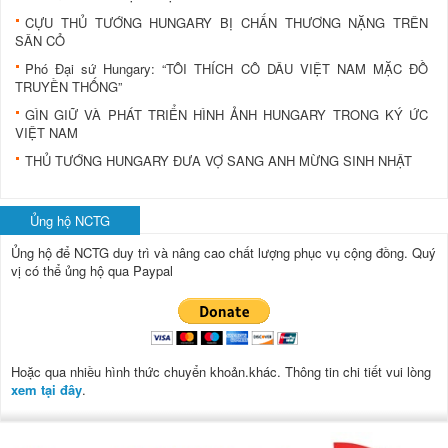
CỰU THỦ TƯỚNG HUNGARY BỊ CHẤN THƯƠNG NẶNG TRÊN
SÂN CỎ
Phó Đại sứ Hungary: “TÔI THÍCH CÔ DÂU VIỆT NAM MẶC ÐỒ
TRUYỀN THỐNG”
GÌN GIỮ VÀ PHÁT TRIỂN HÌNH ẢNH HUNGARY TRONG KÝ ỨC
VIỆT NAM
THỦ TƯỚNG HUNGARY ÐƯA VỢ SANG ANH MỪNG SINH NHẬT
Ủng hộ NCTG
Ủng hộ để NCTG duy trì và nâng cao chất lượng phục vụ cộng đồng.
Quý
vị có thể ủng hộ qua Paypal
Hoặc qua nhiều hình thức chuyển khoản.khác. Thông tin chi tiết vui lòng
xem tại đây
.