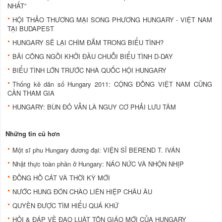
NHẤT”
HỘI THẢO THƯƠNG MẠI SONG PHƯƠNG HUNGARY - VIỆT NAM
TẠI BUDAPEST
HUNGARY SẼ LẠI CHÌM ÐẮM TRONG BIỂU TÌNH?
BÃI CÔNG NGỒI KHỞI ÐẦU CHUỖI BIỂU TÌNH D-DAY
BIỂU TÌNH LỚN TRƯỚC NHÀ QUỐC HỘI HUNGARY
Thống kê dân số Hungary 2011: CỘNG ÐỒNG VIỆT NAM CŨNG
CẦN THAM GIA
HUNGARY: BÙN ÐỎ VẪN LÀ NGUY CƠ PHẢI LƯU TÂM
Những tin cũ hơn
Một sĩ phu Hungary đương đại: VIỆN SĨ BEREND T. IVÁN
Nhật thực toàn phần ở Hungary: NÁO NỨC VÀ NHỘN NHỊP
ĐỒNG HỒ CÁT VÀ THỜI KỲ MỚI
NƯỚC HUNG ĐÓN CHÀO LIÊN HIỆP CHÂU ÂU
QUYỀN ĐƯỢC TÌM HIỂU QUÁ KHỨ
HỎI & ÐÁP VỀ ÐẠO LUẬT TÔN GIÁO MỚI CỦA HUNGARY