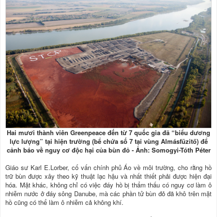
Hai mươi thành viên Greenpeace đến từ 7 quốc gia đã “biểu dương
lực lượng” tại hiện trường (bể chứa số 7 tại vùng Almásfüzitő) để
cảnh báo về nguy cơ độc hại của bùn đỏ - Ảnh: Somogyi-Tóth Péter
Giáo sư Karl E.Lorber, cố vấn chính phủ Áo về môi trường, cho rằng hồ
trữ bùn được xây theo kỹ thuật lạc hậu và nhất thiết phải được hiện đại
hóa. Mặt khác, không chỉ có việc đáy hồ bị thẩm thấu có nguy cơ làm ô
nhiễm nước ở đáy sông Danube, mà các phần tử bùn đỏ đã khô trên mặt
hồ cũng có thể làm ô nhiễm cả không khí.