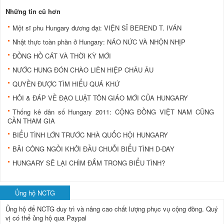
Những tin cũ hơn
Một sĩ phu Hungary đương đại: VIỆN SĨ BEREND T. IVÁN
Nhật thực toàn phần ở Hungary: NÁO NỨC VÀ NHỘN NHỊP
ĐỒNG HỒ CÁT VÀ THỜI KỲ MỚI
NƯỚC HUNG ĐÓN CHÀO LIÊN HIỆP CHÂU ÂU
QUYỀN ĐƯỢC TÌM HIỂU QUÁ KHỨ
HỎI & ÐÁP VỀ ÐẠO LUẬT TÔN GIÁO MỚI CỦA HUNGARY
Thống kê dân số Hungary 2011: CỘNG ÐỒNG VIỆT NAM CŨNG
CẦN THAM GIA
BIỂU TÌNH LỚN TRƯỚC NHÀ QUỐC HỘI HUNGARY
BÃI CÔNG NGỒI KHỞI ÐẦU CHUỖI BIỂU TÌNH D-DAY
HUNGARY SẼ LẠI CHÌM ÐẮM TRONG BIỂU TÌNH?
Ủng hộ NCTG
Ủng hộ để NCTG duy trì và nâng cao chất lượng phục vụ cộng đồng.
Quý
vị có thể ủng hộ qua Paypal