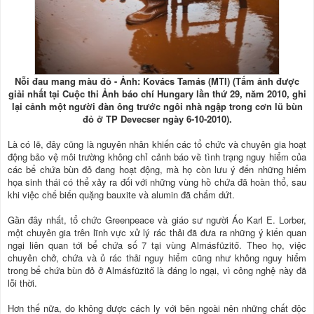
Nỗi đau mang màu đỏ - Ảnh: Kovács Tamás (MTI) (Tấm ảnh được
giải nhất tại Cuộc thi Ảnh báo chí Hungary lần thứ 29, năm 2010, ghi
lại cảnh một người đàn ông trước ngôi nhà ngập trong cơn lũ bùn
đỏ ở TP Devecser ngày 6-10-2010).
Là có lẽ, đây cũng là nguyên nhân khiến các tổ chức và chuyên gia hoạt
động bảo vệ môi trường không chỉ cảnh báo về tình trạng nguy hiểm của
các bể chứa bùn đỏ đang hoạt động, mà họ còn lưu ý đến những hiểm
họa sinh thái có thể xảy ra đối với những vùng hồ chứa đã hoàn thổ, sau
khi việc chế biến quặng bauxite và alumin đã chấm dứt.
Gần đây nhất, tổ chức Greenpeace và giáo sư người Áo Karl E. Lorber,
một chuyên gia trên lĩnh vực xử lý rác thải đã đưa ra những ý kiến quan
ngại liên quan tới bể chứa số 7 tại vùng Almásfüzitő. Theo họ, việc
chuyên chở, chứa và ủ rác thải nguy hiểm cũng như không nguy hiểm
trong bể chứa bùn đỏ ở Almásfüzitő là đáng lo ngại, vì công nghệ này đã
lỗi thời.
Hơn thế nữa, do không được cách ly với bên ngoài nên những chất độc