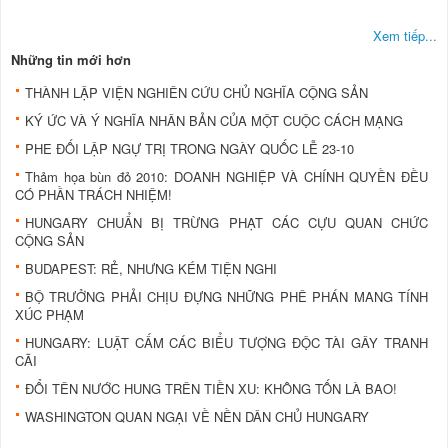
Xem tiếp...
Những tin mới hơn
THÀNH LẬP VIỆN NGHIÊN CỨU CHỦ NGHĨA CỘNG SẢN
KÝ ỨC VÀ Ý NGHĨA NHÂN BẢN CỦA MỘT CUỘC CÁCH MẠNG
PHE ÐỐI LẬP NGỰ TRỊ TRONG NGÀY QUỐC LỄ 23-10
Thảm họa bùn đỏ 2010: DOANH NGHIỆP VÀ CHÍNH QUYỀN ÐỀU
CÓ PHẦN TRÁCH NHIỆM!
HUNGARY CHUẨN BỊ TRỪNG PHẠT CÁC CỰU QUAN CHỨC
CỘNG SẢN
BUDAPEST: RẺ, NHƯNG KÉM TIỆN NGHI
BỘ TRƯỞNG PHẢI CHỊU ÐỰNG NHỮNG PHÊ PHÁN MANG TÍNH
XÚC PHẠM
HUNGARY: LUẬT CẤM CÁC BIỂU TƯỢNG ÐỘC TÀI GÂY TRANH
CÃI
ÐỔI TÊN NƯỚC HUNG TRÊN TIỀN XU: KHÔNG TỐN LÀ BAO!
WASHINGTON QUAN NGẠI VỀ NỀN DÂN CHỦ HUNGARY