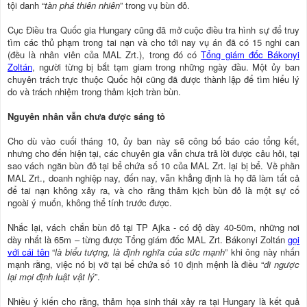
tội danh “
tàn phá thiên nhiên
” trong vụ bùn đỏ.
Cục Ðiều tra Quốc gia Hungary cũng đã mở cuộc điều tra hình sự để truy
tìm các thủ phạm trong tai nạn và cho tới nay vụ án đã có 15 nghi can
(đều là nhân viên của MAL Zrt.), trong đó có
Tổng giám đốc Bákonyi
Zoltán
, người từng bị bắt tạm giam trong những ngày đầu. Một ủy ban
chuyên trách trực thuộc Quốc hội cũng đã được thành lập để tìm hiểu lý
do và trách nhiệm trong thảm kịch tràn bùn.
Nguyên nhân vẫn chưa được sáng tỏ
Cho dù vào cuối tháng 10, ủy ban này sẽ công bố báo cáo tổng kết,
nhưng cho đến hiện tại, các chuyên gia vẫn chưa trả lời được câu hỏi, tại
sao vách ngăn bùn đỏ tại bể chứa số 10 của MAL Zrt. lại bị bể. Về phần
MAL Zrt., doanh nghiệp nay, đến nay, vẫn khẳng định là họ đã làm tất cả
để tai nạn không xảy ra, và cho rằng thảm kịch bùn đỏ là một sự cố
ngoài ý muốn, không thể tính trước được.
Nhắc lại, vách chắn bùn đỏ tại TP Ajka - có độ dày 40-50m, những nơi
dày nhất là 65m – từng được Tổng giám đốc MAL Zrt. Bákonyi Zoltán
gọi
với cái tên
“
là biểu tượng, là định nghĩa của sức mạnh
” khi ông này nhấn
mạnh rằng, việc nó bị vỡ tại bể chứa số 10 định mệnh là điều “
đi ngược
lại mọi định luật vật lý
”.
Nhiều ý kiến cho rằng, thảm họa sinh thái xảy ra tại Hungary là kết quả