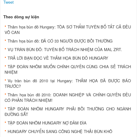
Tweet
Theo dòng sự kiện
Thảm họa bùn đỏ Hungary: TÒA SƠ THẨM TUYÊN BỐ TẤT CẢ ĐỀU
VÔ CAN
Thảm họa bùn đỏ: ĐÃ CÓ 33 NGƯỜI ĐƯỢC BỒI THƯỜNG
VỤ TRÀN BÙN ĐỎ: TUYÊN BỐ TRÁCH NHIỆM CỦA MAL ZRT.
TRẢ LỜI BẠN ÐỌC VỀ THẢM HỌA BÙN ÐỎ HUNGARY
TẬP ÐOÀN NHÔM MUỐN CHÍNH QUYỀN CÙNG CHIA SẺ TRÁCH
NHIỆM
Vụ tràn bùn đỏ 2010 tại Hungary: THẢM HỌA ÐÃ ÐƯỢC BÁO
TRƯỚC?
Thảm họa bùn đỏ 2010: DOANH NGHIỆP VÀ CHÍNH QUYỀN ÐỀU
CÓ PHẦN TRÁCH NHIỆM!
TẬP ÐOÀN NHÔM HUNGARY PHẢI BỒI THƯỜNG CHO NGÀNH
ÐƯỜNG SẮT
TẬP ÐOÀN NHÔM HUNGARY NỢ ÐẦM ÐÌA
HUNGARY CHUYỂN SANG CÔNG NGHỆ THẢI BÙN KHÔ