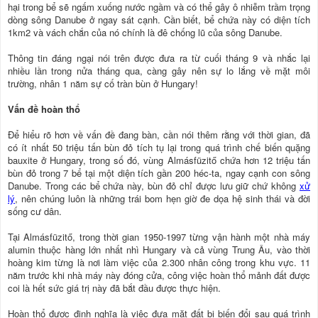
hại trong bể sẽ ngấm xuống nước ngầm và có thể gây ô nhiễm trầm trọng
dòng sông Danube ở ngay sát cạnh. Cần biết, bể chứa này có diện tích
1km2 và vách chắn của nó chính là đê chống lũ của sông Danube.
Thông tin đáng ngại nói trên được đưa ra từ cuối tháng 9 và nhắc lại
nhiều lần trong nửa tháng qua, càng gây nên sự lo lắng về mặt môi
trường, nhân 1 năm sự cố tràn bùn ở Hungary!
Vấn đề hoàn thổ
Ðể hiểu rõ hơn về vấn đề đang bàn, cần nói thêm rằng với thời gian, đã
có ít nhất 50 triệu tấn bùn đỏ tích tụ lại trong quá trình chế biến quặng
bauxite ở Hungary, trong số đó, vùng Almásfüzitő chứa hơn 12 triệu tấn
bùn đỏ trong 7 bể tại một diện tích gần 200 héc-ta, ngay cạnh con sông
Danube. Trong các bể chứa này, bùn đỏ chỉ được lưu giữ chứ không
xử
lý
, nên chúng luôn là những trái bom hẹn giờ đe dọa hệ sinh thái và đời
sống cư dân.
Tại Almásfüzitő, trong thời gian 1950-1997 từng vận hành một nhà máy
alumin thuộc hàng lớn nhất nhì Hungary và cả vùng Trung Âu, vào thời
hoàng kim từng là nơi làm việc của 2.300 nhân công trong khu vực. 11
năm trước khi nhà máy này đóng cửa, công việc hoàn thổ mảnh đất được
coi là hết sức giá trị này đã bắt đầu được thực hiện.
Hoàn thổ được định nghĩa là việc đưa mặt đất bị biến đổi sau quá trình