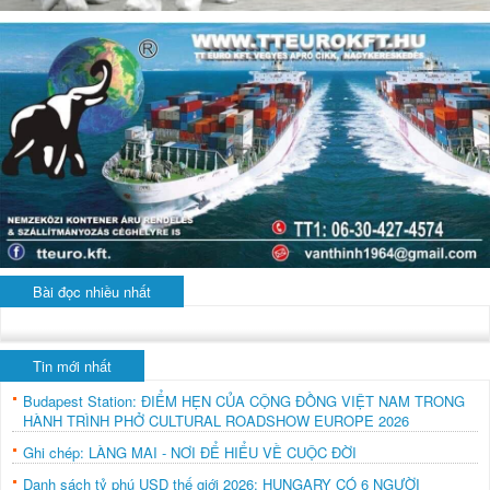
Bài đọc nhiều nhất
Tin mới nhất
Budapest Station: ĐIỂM HẸN CỦA CỘNG ĐỒNG VIỆT NAM TRONG
HÀNH TRÌNH PHỞ CULTURAL ROADSHOW EUROPE 2026
Ghi chép: LÀNG MAI - NƠI ĐỂ HIỂU VỀ CUỘC ĐỜI
Danh sách tỷ phú USD thế giới 2026: HUNGARY CÓ 6 NGƯỜI