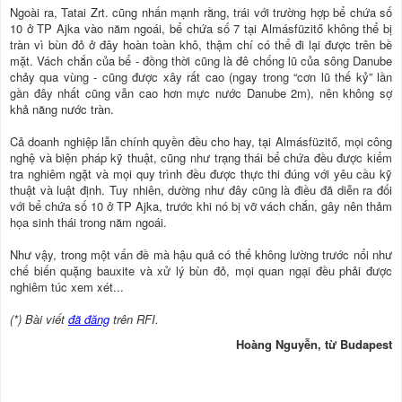
Ngoài ra, Tatai Zrt. cũng nhấn mạnh rằng, trái với trường hợp bể chứa số
10 ở TP Ajka vào năm ngoái, bể chứa số 7 tại Almásfüzitő không thể bị
tràn vì bùn đỏ ở đây hoàn toàn khô, thậm chí có thể đi lại được trên bề
mặt. Vách chắn của bể - đồng thời cũng là đê chống lũ của sông Danube
chảy qua vùng - cũng được xây rất cao (ngay trong “cơn lũ thế kỷ” lần
gần đây nhất cũng vẫn cao hơn mực nước Danube 2m), nên không sợ
khả năng nước tràn.
Cả doanh nghiệp lẫn chính quyền đều cho hay, tại Almásfüzitő, mọi công
nghệ và biện pháp kỹ thuật, cũng như trạng thái bể chứa đều được kiểm
tra nghiêm ngặt và mọi quy trình đều được thực thi đúng với yêu cầu kỹ
thuật và luật định. Tuy nhiên, dường như đây cũng là điều đã diễn ra đối
với bể chứa số 10 ở TP Ajka, trước khi nó bị vỡ vách chắn, gây nên thảm
họa sinh thái trong năm ngoái.
Như vậy, trong một vấn đề mà hậu quả có thể không lường trước nổi như
chế biến quặng bauxite và xử lý bùn đỏ, mọi quan ngại đều phải được
nghiêm túc xem xét...
(*) Bài viết
đã đăng
trên RFI.
Hoàng Nguyễn, từ Budapest