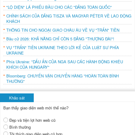
"LỘ DIỆN" LÁ PHIẾU BẦU CHO CÁC "ĐẢNG TOÀN QUỐC"
CHÍNH SÁCH CỦA ĐẢNG TISZA VÀ MAGYAR PÉTER VỀ LAO ĐỘNG
KHÁCH
THÔNG TIN CHO NGOẠI GIAO CHÂU ÂU VỀ VỤ "TRẤN" TIỀN
Bầu cử 2026: KHẢ NĂNG CHỈ CÒN 5 ĐẢNG "THƯỢNG ĐÀI"!
VỤ "TRẤN" TIỀN UKRAINE THEO LỜI KỂ CỦA LUẬT SƯ PHÍA
UKRAINE
Phía Ukraine: "DẤU ẤN CỦA NGA SAU CÁC HÀNH ĐỘNG KHIÊU
KHÍCH CỦA HUNGARY"
Bloomberg: CHUYẾN VẬN CHUYỂN HÀNG "HOÀN TOÀN BÌNH
THƯỜNG"
Khảo sát
Bạn thấy giao diện web mới thế nào?
Đẹp và tiện lợi hơn web cũ
Bình thường
Tôi thích giao diện web cũ hơn