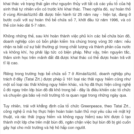
khai thác về trạng thái gần như nguyên thủy với tất cả các yếu tố của hệ
sinh thái tự nhiên vốn có trước khi khai thác. Theo nghĩa đó, sự hoàn thổ
ở vùng Almásfüzitő đã được tiến hành từ 25 năm nay - hiện tại, đang ở
bước cuối với sự hoàn thổ bể chứa số 7, khởi đầu từ năm 1996, và có
thể còn kéo dài 5-7 năm.
Không những thế, sau khi hoàn thành việc phủ kín các bể chứa bùn đỏ,
doanh nghiệp còn có bổn phận kiểm tra chúng trong vòng 30 năm: nếu
nhận ra bất cứ sự bất thường gì trong chất lượng và thành phần của nước
và không khí, họ phải lập tức có biện pháp. Như vậy, trên nguyên tắc,
thảm sinh học trên mảnh đất đã được khai thác có thể được hoàn trả với
tỉ lệ cao.
Riêng trong trường hợp bể chứa số 7 ở Almásfüzitő, doanh nghiệp phụ
trách ở đây (Tatai Zrt.) được phép ủ 161 loại rác thải nguy hiểm cũng như
một số loại rác thải không nguy hiểm khác, và họ đã thực hiện công nghệ
ủ đó ngay trên lớp bùn đỏ đã khô trong bể - đây là điều khiến các tổ chức
và chuyên gia bảo vệ môi trường tỏ ra quan ngại trong những ngày qua.
Tuy nhiên, trái với khẳng định của tổ chức Greenpeace, theo Tatai Zrt.,
công nghệ ủ mà họ thực hiện hoàn toàn tuân thủ mọi yêu cầu về mặt kỹ
thuật, và rác thải (nguy hiểm và không nguy hiểm) sau khi được ủ tạo
thành một lớp che trên mặt bùn đỏ, ngăn chặn việc bụi bùn đỏ bị gió cuốn
gây hại cho môi trường và hệ hô hấp con người.