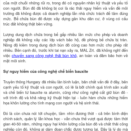
của một chuỗi những rủi ro, trong đó có nguyên nhân kỹ thuật và yếu tố
con người. Bùn đỏ đã không bị coi là rác thải nguy hiểm và vấn đề môi
trường đã không được cả doanh nghiệp lẫn nhà chức trách để tâm đúng
mức. Bể chứa bùn đỏ được xây dựng gần khu dân cư, ở vùng có cấu
trúc đất không thật bền vững.
Lượng dung dịch chứa trong bể gấp nhiều lần mức cho phép và doanh
nghiệp đã không xây các lớp vách bảo hộ, đề phòng bể chứa bị tràn.
Nồng độ kiềm trong dung dịch bùn đỏ cũng cao hơn mức cho phép rất
nhiều. Bên cạnh đó, trước khi tai nạn xảy ra, MAL Zrt. đã không nghĩ đến
việc
chuyển sang công nghệ thải bùn khô
, an toàn và đảm bảo hơn về
mặt môi sinh.
Sự nguy hiểm của công nghệ chế biến bauxite
Truyền thông Hungary đã nhiều lần bình luận, bản chất vấn đề ở đây, bên
cạnh yếu tố kỹ thuật và con người, có lẽ là bởi chính quá trình sản xuất
và chế biến từ bauxite ra alumin, cũng như công nghệ cất giữ bùn đỏ -
với trình độ và khả năng kỹ thuật hiện tại - luôn hàm chứa những hiểm
họa khôn lường cho tính mạng con người và hệ sinh thái.
Đó là còn chưa nói tới chuyện, tầm nhìn đương thời - cả trên bình diện
chính sách, quản lý lẫn khoa học - vẫn chưa thể vượt quá được tầm thời
gian 40-50 năm, những nguy hại khôn lường của bùn đỏ và chất thải công
nghiệp còn đó, không ai dám đoan chắc được tương lai. Ðây là lý do mà