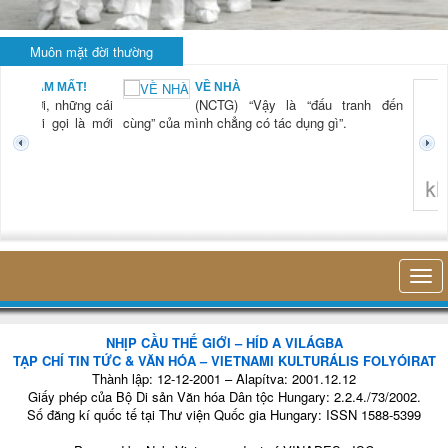
Muôn mặt đời thường
KHI RỬA BÁT CHỈ
Vậy là “đấu tranh đến
LÀ... RỬA BÁT
(NCTG) “Lần đầu
có tác dụng gì”.
tiên tôi thấy hơi
thở của mình, sự
hiện diện của mình
trong cái công việc
nhỏ bé đó mà
không nghĩ tới bất kỳ điều gì khác. Thật là vi...
NHỊP CẦU THẾ GIỚI – HÍD A VILÁGBA
TẠP CHÍ TIN TỨC & VĂN HÓA – VIETNAMI KULTURÁLIS FOLYÓIRAT
Thành lập: 12-12-2001 – Alapítva: 2001.12.12
Giấy phép của Bộ Di sản Văn hóa Dân tộc Hungary: 2.2.4./73/2002.
Số đăng kí quốc tế tại Thư viện Quốc gia Hungary: ISSN 1588-5399