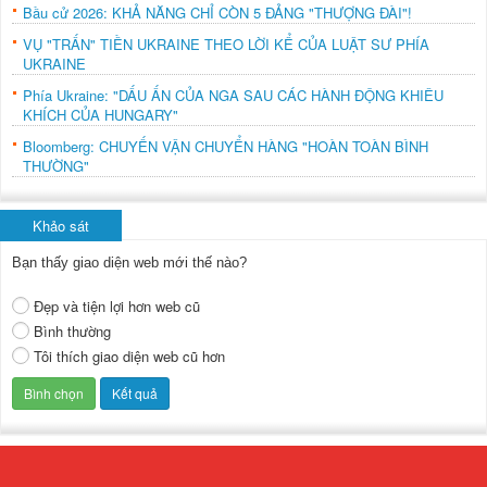
Bầu cử 2026: KHẢ NĂNG CHỈ CÒN 5 ĐẢNG "THƯỢNG ĐÀI"!
VỤ "TRẤN" TIỀN UKRAINE THEO LỜI KỂ CỦA LUẬT SƯ PHÍA
UKRAINE
Phía Ukraine: "DẤU ẤN CỦA NGA SAU CÁC HÀNH ĐỘNG KHIÊU
KHÍCH CỦA HUNGARY"
Bloomberg: CHUYẾN VẬN CHUYỂN HÀNG "HOÀN TOÀN BÌNH
THƯỜNG"
Khảo sát
Bạn thấy giao diện web mới thế nào?
Đẹp và tiện lợi hơn web cũ
Bình thường
Tôi thích giao diện web cũ hơn