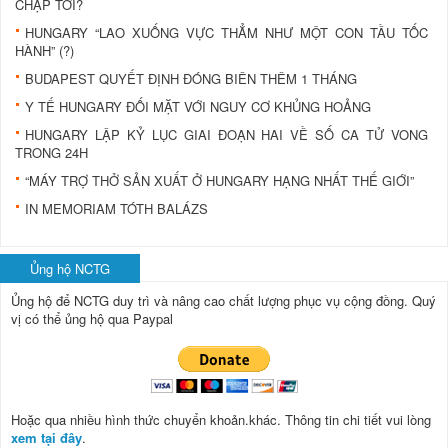
CHẠP TỚI?
HUNGARY “LAO XUỐNG VỰC THẲM NHƯ MỘT CON TẦU TỐC
HÀNH” (?)
BUDAPEST QUYẾT ĐỊNH ĐÓNG BIÊN THÊM 1 THÁNG
Y TẾ HUNGARY ĐỐI MẶT VỚI NGUY CƠ KHỦNG HOẢNG
HUNGARY LẬP KỶ LỤC GIAI ĐOẠN HAI VỀ SỐ CA TỬ VONG
TRONG 24H
“MÁY TRỢ THỞ SẢN XUẤT Ở HUNGARY HẠNG NHẤT THẾ GIỚI”
IN MEMORIAM TÓTH BALÁZS
Ủng hộ NCTG
Ủng hộ để NCTG duy trì và nâng cao chất lượng phục vụ cộng đồng.
Quý
vị có thể ủng hộ qua Paypal
Hoặc qua nhiều hình thức chuyển khoản.khác. Thông tin chi tiết vui lòng
xem tại đây
.