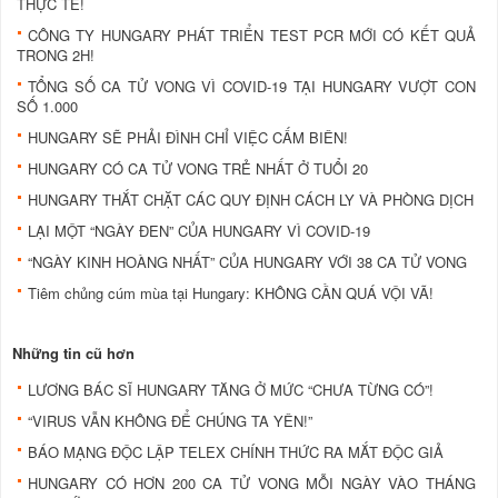
THỰC TẾ!
CÔNG TY HUNGARY PHÁT TRIỂN TEST PCR MỚI CÓ KẾT QUẢ
TRONG 2H!
TỔNG SỐ CA TỬ VONG VÌ COVID-19 TẠI HUNGARY VƯỢT CON
SỐ 1.000
HUNGARY SẼ PHẢI ĐÌNH CHỈ VIỆC CẤM BIÊN!
HUNGARY CÓ CA TỬ VONG TRẺ NHẤT Ở TUỔI 20
HUNGARY THẮT CHẶT CÁC QUY ĐỊNH CÁCH LY VÀ PHÒNG DỊCH
LẠI MỘT “NGÀY ĐEN” CỦA HUNGARY VÌ COVID-19
“NGÀY KINH HOÀNG NHẤT” CỦA HUNGARY VỚI 38 CA TỬ VONG
Tiêm chủng cúm mùa tại Hungary: KHÔNG CẦN QUÁ VỘI VÃ!
Những tin cũ hơn
LƯƠNG BÁC SĨ HUNGARY TĂNG Ở MỨC “CHƯA TỪNG CÓ”!
“VIRUS VẪN KHÔNG ĐỂ CHÚNG TA YÊN!”
BÁO MẠNG ĐỘC LẬP TELEX CHÍNH THỨC RA MẮT ĐỘC GIẢ
HUNGARY CÓ HƠN 200 CA TỬ VONG MỖI NGÀY VÀO THÁNG