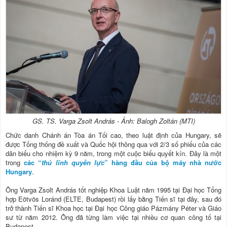
GS. TS. Varga Zsolt András - Ảnh: Balogh Zoltán (MTI)
Chức danh Chánh án Tòa án Tối cao, theo luật định của Hungary, sẽ
được Tổng thống đề xuất và Quốc hội thông qua với 2/3 số phiếu của các
dân biểu cho nhiệm kỳ 9 năm, trong một cuộc biểu quyết kín. Đây là một
trong
các “
thủ lĩnh quyền lực
” hàng đầu của bộ máy nhà nước
Hungary
.
Ông Varga Zsolt András tốt nghiệp Khoa Luật năm 1995 tại Đại học Tổng
hợp Eötvös Loránd (ELTE, Budapest) rồi lấy bằng Tiến sĩ tại đây, sau đó
trở thành Tiến sĩ Khoa học tại Đại học Công giáo Pázmány Péter và Giáo
sư từ năm 2012. Ông đã từng làm việc tại nhiều cơ quan công tố tại
Budapest.