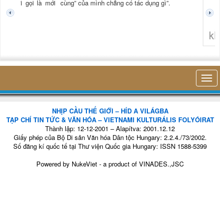
tươi mới gọi là mới
cùng” của mình chẳng có tác dụng gì”.
không 
NHỊP CẦU THẾ GIỚI – HÍD A VILÁGBA
TẠP CHÍ TIN TỨC & VĂN HÓA – VIETNAMI KULTURÁLIS FOLYÓIRAT
Thành lập: 12-12-2001 – Alapítva: 2001.12.12
Giấy phép của Bộ Di sản Văn hóa Dân tộc Hungary: 2.2.4./73/2002.
Số đăng kí quốc tế tại Thư viện Quốc gia Hungary: ISSN 1588-5399
Powered by
NukeViet
- a product of
VINADES.,JSC