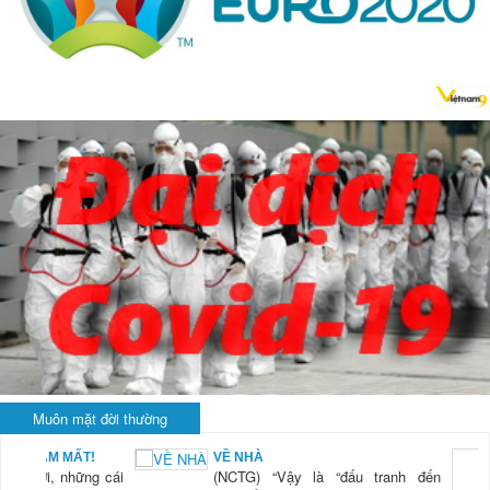
Muôn mặt đời thường
BẠN NAM MẤT!
VỀ NHÀ
TG) “Xời, những cái
(NCTG) “Vậy là “đấu tranh đến