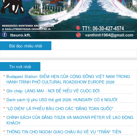
Bài đọc nhiều nhất
Tin mới nhất
Budapest Station: ĐIỂM HẸN CỦA CỘNG ĐỒNG VIỆT NAM TRONG
HÀNH TRÌNH PHỞ CULTURAL ROADSHOW EUROPE 2026
Ghi chép: LÀNG MAI - NƠI ĐỂ HIỂU VỀ CUỘC ĐỜI
Danh sách tỷ phú USD thế giới 2026: HUNGARY CÓ 6 NGƯỜI
"LỘ DIỆN" LÁ PHIẾU BẦU CHO CÁC "ĐẢNG TOÀN QUỐC"
CHÍNH SÁCH CỦA ĐẢNG TISZA VÀ MAGYAR PÉTER VỀ LAO ĐỘNG
KHÁCH
THÔNG TIN CHO NGOẠI GIAO CHÂU ÂU VỀ VỤ "TRẤN" TIỀN