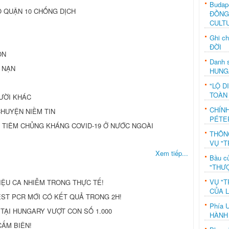
Budap
 QUẬN 10 CHỐNG DỊCH
ĐỒNG
CULT
Ghi c
ĐỜI
ỒN
Danh s
 NẠN
HUNG
"LỘ D
TOÀN
GƯỜI KHÁC
CHÍN
CHUYỆN NIỀM TIN
PÉTE
 TIÊM CHỦNG KHÁNG COVID-19 Ở NƯỚC NGOÀI
THÔN
VỤ "T
Xem tiếp...
Bầu c
"THƯỢ
VỤ "T
IỆU CA NHIỄM TRONG THỰC TẾ!
CỦA 
ST PCR MỚI CÓ KẾT QUẢ TRONG 2H!
Phía 
 TẠI HUNGARY VƯỢT CON SỐ 1.000
HÀNH
CẤM BIÊN!