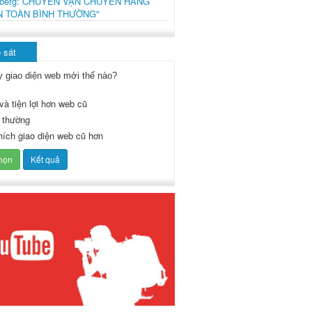
mberg: CHUYẾN VẬN CHUYỂN HÀNG
N TOÀN BÌNH THƯỜNG"
 sát
y giao diện web mới thế nào?
và tiện lợi hơn web cũ
 thường
thích giao diện web cũ hơn