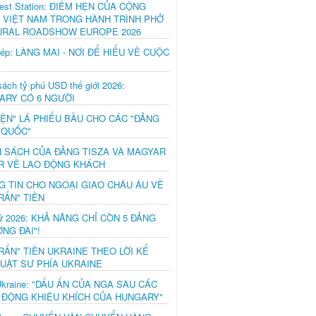
est Station: ĐIỂM HẸN CỦA CỘNG
 VIỆT NAM TRONG HÀNH TRÌNH PHỞ
URAL ROADSHOW EUROPE 2026
hép: LÀNG MAI - NƠI ĐỂ HIỂU VỀ CUỘC
ách tỷ phú USD thế giới 2026:
ARY CÓ 6 NGƯỜI
IỆN" LÁ PHIẾU BẦU CHO CÁC "ĐẢNG
 QUỐC"
H SÁCH CỦA ĐẢNG TISZA VÀ MAGYAR
R VỀ LAO ĐỘNG KHÁCH
G TIN CHO NGOẠI GIAO CHÂU ÂU VỀ
RẤN" TIỀN
ử 2026: KHẢ NĂNG CHỈ CÒN 5 ĐẢNG
NG ĐÀI"!
RẤN" TIỀN UKRAINE THEO LỜI KỂ
LUẬT SƯ PHÍA UKRAINE
Ukraine: "DẤU ẤN CỦA NGA SAU CÁC
 ĐỘNG KHIÊU KHÍCH CỦA HUNGARY"