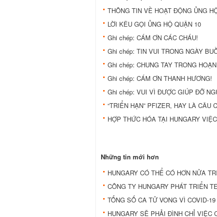
THÔNG TIN VỀ HOẠT ĐỘNG ỦNG HỘ
LỜI KÊU GỌI ỦNG HỘ QUẬN 10
Ghi chép: CÁM ƠN CÁC CHÁU!
Ghi chép: TIN VUI TRONG NGÀY BU
Ghi chép: CHUNG TAY TRONG HOẠN
Ghi chép: CÁM ƠN THANH HƯƠNG!
Ghi chép: VUI VÌ ĐƯỢC GIÚP ĐỠ N
“TRIỂN HẠN” PFIZER, HAY LÀ CÂU 
HỢP THỨC HÓA TẠI HUNGARY VIỆC
Những tin mới hơn
HUNGARY CÓ THỂ CÓ HƠN NỬA TR
CÔNG TY HUNGARY PHÁT TRIỂN TE
TỔNG SỐ CA TỬ VONG VÌ COVID-19
HUNGARY SẼ PHẢI ĐÌNH CHỈ VIỆC 