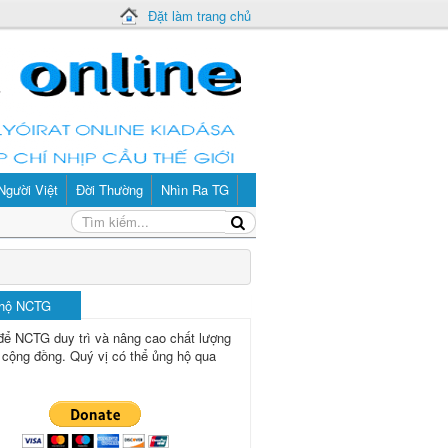
Đặt làm trang chủ
Người Việt
Đời Thường
Nhìn Ra TG
 hộ NCTG
để NCTG duy trì và nâng cao chất lượng
 cộng đồng.
Quý vị có thể ủng hộ qua