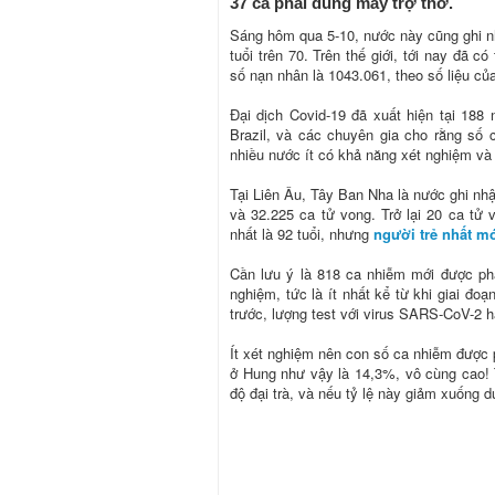
37 ca phải dùng máy trợ thở.
Sáng hôm qua 5-10, nước này cũng ghi nh
tuổi trên 70. Trên thế giới, tới nay đã
số nạn nhân là 1043.061, theo số liệu củ
Đại dịch Covid-19 đã xuất hiện tại 188
Brazil, và các chuyên gia cho rằng số
nhiều nước ít có khả năng xét nghiệm và 
Tại Liên Âu, Tây Ban Nha là nước ghi nh
và 32.225 ca tử vong. Trở lại 20 ca tử 
nhất là 92 tuổi, nhưng
người trẻ nhất m
Cần lưu ý là 818 ca nhiễm mới được phá
nghiệm, tức là ít nhất kể từ khi giai đ
trước, lượng test với virus SARS-CoV-2 
Ít xét nghiệm nên con số ca nhiễm được ph
ở Hung như vậy là 14,3%, vô cùng cao!
độ đại trà, và nếu tỷ lệ này giảm xuống 