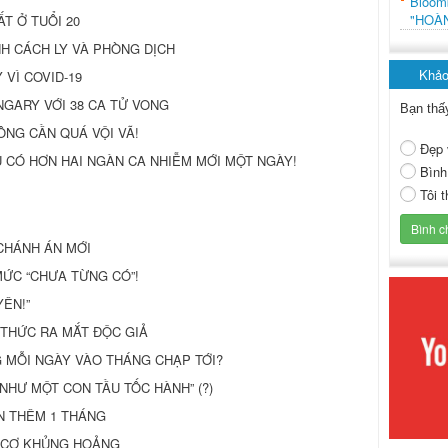
Bloo
"HOÀ
T Ở TUỔI 20
H CÁCH LY VÀ PHÒNG DỊCH
Khảo
 VÌ COVID-19
NGARY VỚI 38 CA TỬ VONG
Bạn thấ
KHÔNG CẦN QUÁ VỘI VÃ!
Đẹp 
 CÓ HƠN HAI NGÀN CA NHIỄM MỚI MỘT NGÀY!
Bình
Tôi 
CHÁNH ÁN MỚI
ỨC “CHƯA TỪNG CÓ”!
ÊN!”
THỨC RA MẮT ĐỘC GIẢ
 MỖI NGÀY VÀO THÁNG CHẠP TỚI?
HƯ MỘT CON TẦU TỐC HÀNH” (?)
N THÊM 1 THÁNG
Y CƠ KHỦNG HOẢNG