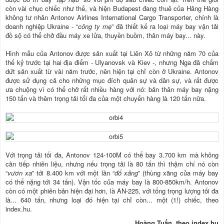
còn vài chục chiếc như thế, và hiện Budapest đang thuê của Hãng Hàng
không tư nhân Antonov Airlines International Cargo Transporter, chính là
doanh nghiệp Ukraine - “
công ty mẹ
” đã thiết kế ra loại máy bay vận tải
đồ sộ có thể chở đầu máy xe lửa, thuyền buồm, thân máy bay... này.
Hình mẫu của Antonov được sản xuất tại Liên Xô từ những năm 70 của
thế kỷ trước tại hai địa điểm - Ulyanovsk và Kiev -, nhưng Nga đã chấm
dứt sản xuất từ vài năm trước, nên hiện tại chỉ còn ở Ukraine. Antonov
được sử dụng cả cho những mục đích quân sự và dân sự, và rất được
ưa chuộng vì có thể chở rất nhiều hàng với nó: bản thân máy bay nặng
150 tấn và thêm trọng tải tối đa của một chuyến hàng là 120 tấn nữa.
Với trọng tải tối đa, Antonov 124-100M có thể bay 3.700 km mà không
cần tiếp nhiên liệu, nhưng nếu trọng tải là 80 tấn thì thậm chí nó còn
“
vươn xa
” tới 8.400 km với một lần “
đổ xăng
” (thùng xăng của máy bay
có thể nặng tới 34 tấn). Vận tốc của máy bay là 800-850km/h. Antonov
còn có một phiên bản hiện đại hơn, là AN-225, với tổng trọng lượng tối đa
là... 640 tấn, nhưng loại đó hiện tại chỉ còn... một (1!) chiếc, theo
index.hu.
Hoàng Tuấn, theo index.hu