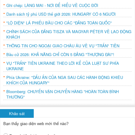
Ghi chép: LÀNG MAI - NƠI ĐỂ HIỂU VỀ CUỘC ĐỜI
Danh sách tỷ phú USD thế giới 2026: HUNGARY CÓ 6 NGƯỜI
"LỘ DIỆN" LÁ PHIẾU BẦU CHO CÁC "ĐẢNG TOÀN QUỐC"
CHÍNH SÁCH CỦA ĐẢNG TISZA VÀ MAGYAR PÉTER VỀ LAO ĐỘNG
KHÁCH
THÔNG TIN CHO NGOẠI GIAO CHÂU ÂU VỀ VỤ "TRẤN" TIỀN
Bầu cử 2026: KHẢ NĂNG CHỈ CÒN 5 ĐẢNG "THƯỢNG ĐÀI"!
VỤ "TRẤN" TIỀN UKRAINE THEO LỜI KỂ CỦA LUẬT SƯ PHÍA
UKRAINE
Phía Ukraine: "DẤU ẤN CỦA NGA SAU CÁC HÀNH ĐỘNG KHIÊU
KHÍCH CỦA HUNGARY"
Bloomberg: CHUYẾN VẬN CHUYỂN HÀNG "HOÀN TOÀN BÌNH
THƯỜNG"
Khảo sát
Bạn thấy giao diện web mới thế nào?