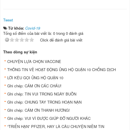
Tweet
Từ khóa:
Covid-19
Tổng số điểm của bài viết là: 0 trong 0 đánh giá
Click để đánh giá bài viết
Theo dòng sự kiện
CHUYỆN LỰA CHỌN VACCINE
THÔNG TIN VỀ HOẠT ĐỘNG ỦNG HỘ QUẬN 10 CHỐNG DỊCH
LỜI KÊU GỌI ỦNG HỘ QUẬN 10
Ghi chép: CÁM ƠN CÁC CHÁU!
Ghi chép: TIN VUI TRONG NGÀY BUỒN
Ghi chép: CHUNG TAY TRONG HOẠN NẠN
Ghi chép: CÁM ƠN THANH HƯƠNG!
Ghi chép: VUI VÌ ĐƯỢC GIÚP ĐỠ NGƯỜI KHÁC
“TRIỂN HẠN” PFIZER, HAY LÀ CÂU CHUYỆN NIỀM TIN