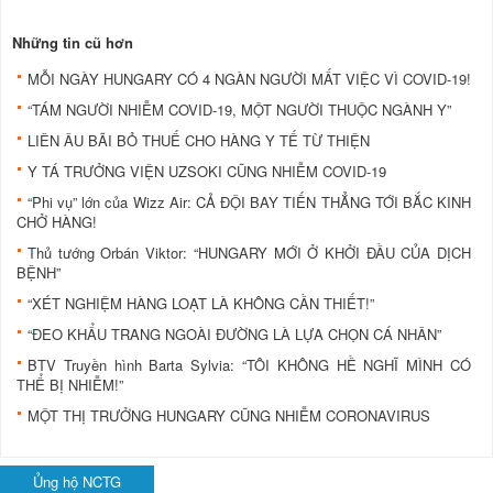
Những tin cũ hơn
MỖI NGÀY HUNGARY CÓ 4 NGÀN NGƯỜI MẤT VIỆC VÌ COVID-19!
“TÁM NGƯỜI NHIỄM COVID-19, MỘT NGƯỜI THUỘC NGÀNH Y”
LIÊN ÂU BÃI BỎ THUẾ CHO HÀNG Y TẾ TỪ THIỆN
Y TÁ TRƯỞNG VIỆN UZSOKI CŨNG NHIỄM COVID-19
“Phi vụ” lớn của Wizz Air: CẢ ĐỘI BAY TIẾN THẲNG TỚI BẮC KINH
CHỞ HÀNG!
Thủ tướng Orbán Viktor: “HUNGARY MỚI Ở KHỞI ĐẦU CỦA DỊCH
BỆNH”
“XÉT NGHIỆM HÀNG LOẠT LÀ KHÔNG CẦN THIẾT!”
“ĐEO KHẨU TRANG NGOÀI ĐƯỜNG LÀ LỰA CHỌN CÁ NHÂN”
BTV Truyền hình Barta Sylvia: “TÔI KHÔNG HỀ NGHĨ MÌNH CÓ
THỂ BỊ NHIỄM!”
MỘT THỊ TRƯỞNG HUNGARY CŨNG NHIỄM CORONAVIRUS
Ủng hộ NCTG