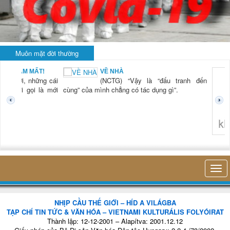
Muôn mặt đời thường
BẠN NAM MẤT!
VỀ NHÀ
TG) “Xời, những cái
(NCTG) “Vậy là “đấu tranh đến
tươi mới gọi là mới
cùng” của mình chẳng có tác dụng gì”.
không 
NHỊP CẦU THẾ GIỚI – HÍD A VILÁGBA
TẠP CHÍ TIN TỨC & VĂN HÓA – VIETNAMI KULTURÁLIS FOLYÓIRAT
Thành lập: 12-12-2001 – Alapítva: 2001.12.12