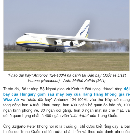
“Pháo đài bay” Antonov 124-100M hạ cánh tại Sân bay Quốc tế Liszt
Ferenc (Budapest) - Ảnh: Máthé Zoltán (MTI)
Trước đó, Bộ trưởng Bộ Ngoại giao và Kinh tế Đối ngoại “
khoe
” rằng
đội
bay của Hungary gồm sáu máy bay của Hãng Hàng không giá rẻ
Wizz Air
và “
pháo đài bay
” Antonov 124-100M, vào thứ Bảy, sẽ mang
tổng cộng hơn 4 triệu khẩu trang, hơn 400 ngàn bộ quần áo bảo hộ, 100
ngàn kính phòng vệ, 30 ngàn đôi găng, hơn 6 ngàn mặt nạ che mặt, và
có lẽ quan trọng nhất là 400 ngàn viên “
biệt dược
” của Trung Quốc.
Ông Szijjártó Péter không nói rõ là thuốc gì, chỉ được biết rằng đây là loại
thuốc do Trung Quốc nghiên cứu, phát triển và theo các đánh giá quốc