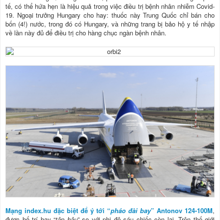
tế, có thể hứa hẹn là hiệu quả trong việc điều trị bệnh nhân nhiễm Covid-
19. Ngoại trưởng Hungary cho hay: thuốc này Trung Quốc chỉ bán cho
bốn (4!) nước, trong đó có Hungary, và những trang bị bảo hộ y tế nhập
về lần này đủ để điều trị cho hàng chục ngàn bệnh nhân.
Mạng index.hu đặc biệt để ý tới “
pháo đài bay
” Antonov 124-100M
,
được bố trí bay “
tập hậu
” so với phi độ sáu chiếc còn lại. Trên thế giới