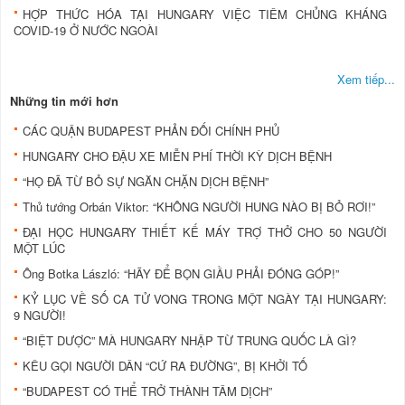
HỢP THỨC HÓA TẠI HUNGARY VIỆC TIÊM CHỦNG KHÁNG
COVID-19 Ở NƯỚC NGOÀI
Xem tiếp...
Những tin mới hơn
CÁC QUẬN BUDAPEST PHẢN ĐỐI CHÍNH PHỦ
HUNGARY CHO ĐẬU XE MIỄN PHÍ THỜI KỲ DỊCH BỆNH
“HỌ ĐÃ TỪ BỎ SỰ NGĂN CHẶN DỊCH BỆNH”
Thủ tướng Orbán Viktor: “KHÔNG NGƯỜI HUNG NÀO BỊ BỎ RƠI!”
ĐẠI HỌC HUNGARY THIẾT KẾ MÁY TRỢ THỞ CHO 50 NGƯỜI
MỘT LÚC
Ông Botka László: “HÃY ĐỂ BỌN GIẦU PHẢI ĐÓNG GÓP!”
KỶ LỤC VỀ SỐ CA TỬ VONG TRONG MỘT NGÀY TẠI HUNGARY:
9 NGƯỜI!
“BIỆT DƯỢC” MÀ HUNGARY NHẬP TỪ TRUNG QUỐC LÀ GÌ?
KÊU GỌI NGƯỜI DÂN “CỨ RA ĐƯỜNG”, BỊ KHỞI TỐ
“BUDAPEST CÓ THỂ TRỞ THÀNH TÂM DỊCH”