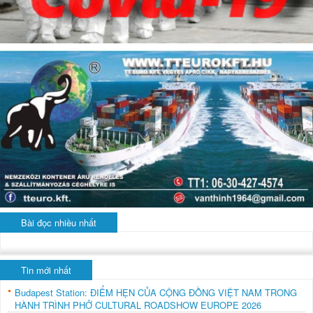
Bài đọc nhiều nhất
Tin mới nhất
Budapest Station: ĐIỂM HẸN CỦA CỘNG ĐỒNG VIỆT NAM TRONG
HÀNH TRÌNH PHỞ CULTURAL ROADSHOW EUROPE 2026