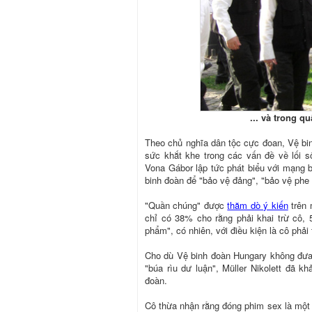
... và trong 
Theo chủ nghĩa dân tộc cực đoan, Vệ bi
sức khắt khe trong các vấn đề về lối s
Vona Gábor lập tức phát biểu với mạng b
binh đoàn để "bảo vệ đảng", "bảo vệ phe 
"Quần chúng" được
thăm dò ý kiến
trên 
chỉ có 38% cho rằng phải khai trừ cô, 
phẩm", có nhiên, với điều kiện là cô phải
Cho dù Vệ binh đoàn Hungary không đưa 
"búa rìu dư luận", Müller Nikolett đã k
đoàn.
Cô thừa nhận rằng đóng phim sex là một q