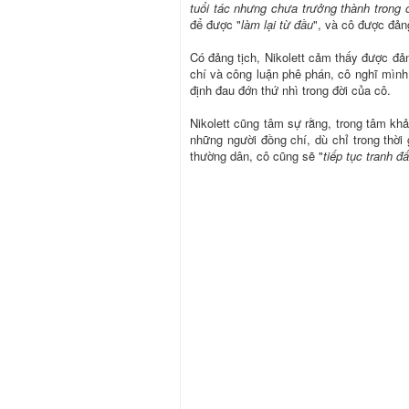
tuổi tác nhưng chưa trưởng thành trong 
để được "
làm lại từ đầu
", và cô được đản
Có đảng tịch, Nikolett cảm thấy được đả
chí và công luận phê phán, cô nghĩ mình c
định đau đớn thứ nhì trong đời của cô.
Nikolett cũng tâm sự rằng, trong tâm kh
những người đồng chí, dù chỉ trong thời
thường dân, cô cũng sẽ "
tiếp tục tranh đ