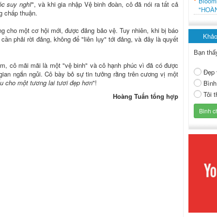
Bloo
óc suy nghĩ
", và khi gia nhập Vệ binh đoàn, cô đã nói ra tất cả
"HOÀ
g chấp thuận.
ng cho một cơ hội mới, được đảng bảo vệ. Tuy nhiên, khi bị báo
Khảo
ần phải rời đảng, không để "liên lụy" tới đảng, và đây là quyết
Bạn thấ
ảm, cô mãi mãi là một "vệ binh" và cô hạnh phúc vì đã có được
Đẹp 
 gian ngắn ngủi. Cô bày bỏ sự tin tưởng rằng trên cương vị một
ấu cho một tương lai tươi đẹp hơn
"!
Bình
Tôi 
Hoàng Tuấn tổng hợp