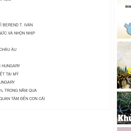
 SĨ BEREND T. IVÁN
O NỨC VÀ NHỘN NHỊP
 CHÂU ÂU
C HUNGARY
ẾT TẠI MỸ
HUNGARY
0% TRONG NĂM QUA
QUAN TÂM ĐẾN CON CÁI