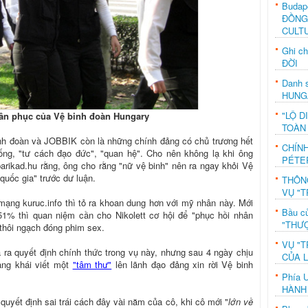
Budap
ĐỒNG
CULT
Ghi c
ĐỜI
Danh s
HUNG
"LỘ D
quân phục của Vệ binh đoàn Hungary
TOÀN
nh đoàn và JOBBIK còn là những chính đảng có chủ trương hết
CHÍN
ống, "tư cách đạo đức", "quan hệ". Cho nên không lạ khi ông
PÉTE
arikad.hu rằng, ông cho rằng "nữ vệ binh" nên ra ngay khỏi Vệ
quốc gia" trước dư luận.
THÔN
VỤ "T
mạng kuruc.info thì tỏ ra khoan dung hơn với mỹ nhân này. Mới
Bầu c
51% thì quan niệm cần cho Nikolett cơ hội để "phục hồi nhân
"THƯỢ
 thôi ngạch đóng phim sex.
VỤ "T
ra quyết định chính thức trong vụ này, nhưng sau 4 ngày chịu
CỦA 
hảng khái viết một
"tâm thư"
lên lãnh đạo đảng xin rời Vệ binh
Phía 
HÀNH
uyết định sai trái cách đây vài năm của cô, khi cô mới "
lớn về