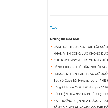
Tweet
Những tin mới hơn
CẢNH SÁT BUDAPEST XIN LỖI CƯ D
NHÂN VIÊN CÔNG LỰC KHÔNG ĐƯỢC
CỰU PHÁT NGÔN VIÊN CHÍNH PHỦ
ĐẢNG FIDESZ THỀ CẤM NGƯỜI NG
HUNGARY TIẾN HÀNH BẦU CỬ QUỐ
Bầu cử Quốc hội Hungary 2010: PH
Vòng 1 bầu cử Quốc hội Hungary 20
SỐ PHẬN CỦA 900 LÁ PHIẾU TẠI 
XÃ TRƯỞNG KIỆN NHÀ NƯỚC VÌ Đ
ĐẢNG XÃ HỘI HUNGARY CÓ THỂ ĐỔ