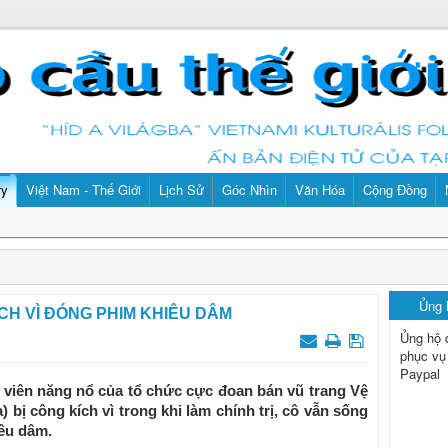
ry
Việt Nam - Thế Giới
Lịch Sử
Góc Nhìn
Văn Hóa
Cộng Đồng
Ủng
CH VÌ ĐÓNG PHIM KHIÊU DÂM
Ủng hộ 
phục vụ
Paypal
h viên năng nổ của tổ chức cực đoan bán vũ trang Vệ
bị công kích vì trong khi làm chính trị, cô vẫn sống
êu dâm.