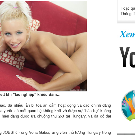
Hoặc qu
Thông ti
ett khi "tác nghiệp" khiêu dâm...
ặc, đã nhiều lần bị tòa án cấm hoạt động và các chính đảng
ary vẫn có mối quan hệ khăng khít và được sự "bảo trợ" không
hiện đang được ưa chuộng thứ 2-3 tại Hungary, và đã có đại
ng JOBBIK - ông Vona Gábor, ứng viên thủ tướng Hungary trong