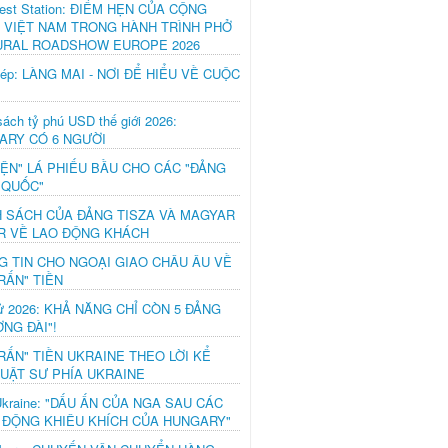
est Station: ĐIỂM HẸN CỦA CỘNG
 VIỆT NAM TRONG HÀNH TRÌNH PHỞ
URAL ROADSHOW EUROPE 2026
hép: LÀNG MAI - NƠI ĐỂ HIỂU VỀ CUỘC
ách tỷ phú USD thế giới 2026:
ARY CÓ 6 NGƯỜI
IỆN" LÁ PHIẾU BẦU CHO CÁC "ĐẢNG
 QUỐC"
H SÁCH CỦA ĐẢNG TISZA VÀ MAGYAR
R VỀ LAO ĐỘNG KHÁCH
G TIN CHO NGOẠI GIAO CHÂU ÂU VỀ
RẤN" TIỀN
ử 2026: KHẢ NĂNG CHỈ CÒN 5 ĐẢNG
NG ĐÀI"!
RẤN" TIỀN UKRAINE THEO LỜI KỂ
LUẬT SƯ PHÍA UKRAINE
Ukraine: "DẤU ẤN CỦA NGA SAU CÁC
 ĐỘNG KHIÊU KHÍCH CỦA HUNGARY"