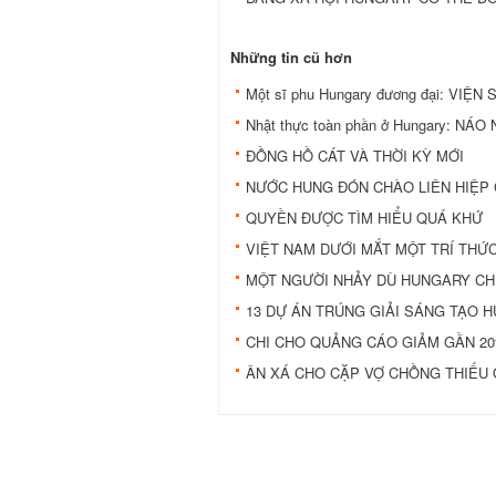
Những tin cũ hơn
Một sĩ phu Hungary đương đại: VIỆN
Nhật thực toàn phần ở Hungary: NÁ
ĐỒNG HỒ CÁT VÀ THỜI KỲ MỚI
NƯỚC HUNG ĐÓN CHÀO LIÊN HIỆP
QUYỀN ĐƯỢC TÌM HIỂU QUÁ KHỨ
VIỆT NAM DƯỚI MẮT MỘT TRÍ THỨ
MỘT NGƯỜI NHẢY DÙ HUNGARY CH
13 DỰ ÁN TRÚNG GIẢI SÁNG TẠO 
CHI CHO QUẢNG CÁO GIẢM GẦN 2
ÂN XÁ CHO CẶP VỢ CHỒNG THIẾU 