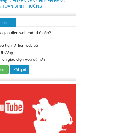
mberg: CHUYẾN VẬN CHUYỂN HÀNG
N TOÀN BÌNH THƯỜNG"
 sát
y giao diện web mới thế nào?
và tiện lợi hơn web cũ
 thường
thích giao diện web cũ hơn