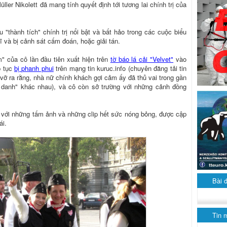
ler Nikolett đã mang tính quyết định tới tương lai chính trị của
u "thành tích" chính trị nổi bật và bất hảo trong các cuộc biểu
ĩ và bị cảnh sát cấm đoán, hoặc giải tán.
" của cô lần đầu tiên xuất hiện trên
tờ báo lá cải "Velvet"
vào
p tục
bị phanh phui
trên mạng tin kuruc.info (chuyên đăng tải tin
 vỡ ra rằng, nhà nữ chính khách gợi cảm ấy đã thủ vai trong gần
í danh" khác nhau), và cô còn sở trường với những cảnh đồng
với những tấm ảnh và những clip hết sức nóng bỏng, được cập
ái.
Bài 
Tin 