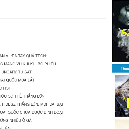
ÂN VÌ “RA TAY QUÁ TRỚN”
 MANG VŨ KHÍ KHI BỎ PHIẾU
Theo
 HUNGARY TỰ SÁT
OẠI QUỐC MUA ĐẤT
C HỘI
E HỮU CÓ THỂ THẮNG LỚN
10: FIDESZ THẮNG LỚN, MDF ĐẠI BẠI
NGOẠI QUỐC CHƯA ĐƯỢC ĐỊNH ĐOẠT
ƯỜNG NHIỀU Ổ GÀ
I TÊN