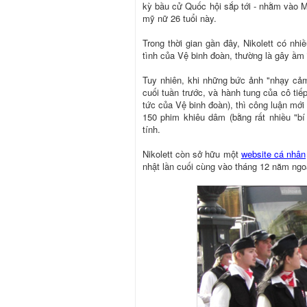
kỳ bầu cử Quốc hội sắp tới - nhằm vào Mül
mỹ nữ 26 tuổi này.
Trong thời gian gần đây, Nikolett có nhiề
tình của Vệ binh đoàn, thường là gây ầm 
Tuy nhiên, khi những bức ảnh "nhạy cảm
cuối tuần trước, và hành tung của cô tiế
tức của Vệ binh đoàn), thì công luận mới
150 phim khiêu dâm (bằng rất nhiều "b
tính.
Nikolett còn sở hữu một
website cá nhân
nhật lần cuối cùng vào tháng 12 năm ngo