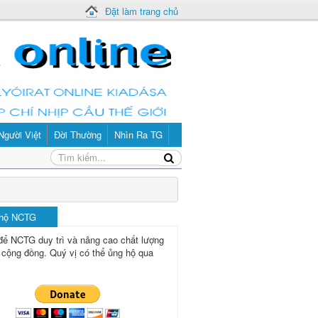
Đặt làm trang chủ
Người Việt
Đời Thường
Nhìn Ra TG
 hộ NCTG
để NCTG duy trì và nâng cao chất lượng
 cộng đồng.
Quý vị có thể ủng hộ qua