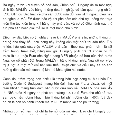
Ba ngày trước khi tuyên bố phá sản, Chính phủ Hungary đã ra một nghị
định liệt MALÉV vào hàng những doanh nghiệp có tầm quan trọng chiến
lược. Căn cứ Ðạo luật về phá sản được sửa đổi vào năm ngoái, điều này
có nghĩa là MALÉV được bảo vệ khi phá sản: các chủ nợ không thể thực
hiện thủ tục kiện tụng khi hãng này phá sản, và cơ sở điều hành các thủ
tục phá sản hoặc giải thể sẽ là một hãng nhà nước.
Ðiều này đặc biệt có ý nghĩa vì sau khi MALÉV phá sản, những thông tin
sơ bộ cho thấy hầu như hãng này không còn một chút tài sản nào! Tuy
nhiên, hậu quả của việc MALÉV phá sản - theo các phân tích - là rất
trầm trọng: trước hết, bằng mọi giá, Hungary phải chi trả khoản nợ tối
thiểu là 102 triệu Euro cho Ngân hàng VEB (thuộc sở hữu của Nhà nước
Nga, có cổ phần 5% trong MALÉV), bằng không, phía Nga sẽ coi việc
“quịt nợ” là một “cử chỉ hết sức thiếu thiện chí” và điều này sẽ có ảnh
hưởng đến các mối quan hệ kinh tế khác giữa hai nước.
Cạnh đó, trầm trọng hơn nhiều là trong bản hợp đồng tư hữu hóa Phi
trường Quốc tế Budapest (mang tên đại nhạc sư Franz Liszt), có một
điều khoản mang tính đảm bảo được đưa vào nếu MALÉV phá sản. Ấy
là, Nhà nước Hungary sẽ phải bồi thường 1,5-1,8 tỉ Euro cho chủ sở hữu
sân bay, nếu lượng khách lưu thông tại phi trường giảm 40% (và đây
chính là con số hành khách mà MALÉV mang lại cho phi trường).
Những con số trên mới chỉ là bề nổi của sự việc. Báo chí Hungary còn