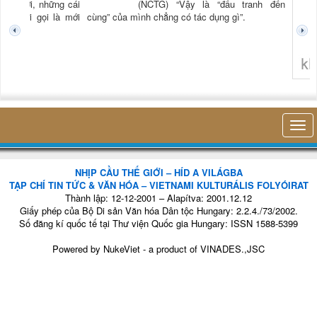
TG) “Xời, những cái
(NCTG) “Vậy là “đấu tranh đến
tươi mới gọi là mới
cùng” của mình chẳng có tác dụng gì”.
không 
NHỊP CẦU THẾ GIỚI – HÍD A VILÁGBA
TẠP CHÍ TIN TỨC & VĂN HÓA – VIETNAMI KULTURÁLIS FOLYÓIRAT
Thành lập: 12-12-2001 – Alapítva: 2001.12.12
Giấy phép của Bộ Di sản Văn hóa Dân tộc Hungary: 2.2.4./73/2002.
Số đăng kí quốc tế tại Thư viện Quốc gia Hungary: ISSN 1588-5399
Powered by
NukeViet
- a product of
VINADES.,JSC