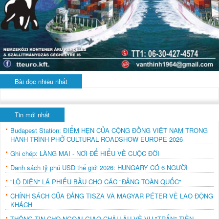
Bài đọc nhiều nhất
Tin mới nhất
Budapest Station: ĐIỂM HẸN CỦA CỘNG ĐỒNG VIỆT NAM TRONG
HÀNH TRÌNH PHỞ CULTURAL ROADSHOW EUROPE 2026
Ghi chép: LÀNG MAI - NƠI ĐỂ HIỂU VỀ CUỘC ĐỜI
Danh sách tỷ phú USD thế giới 2026: HUNGARY CÓ 6 NGƯỜI
"LỘ DIỆN" LÁ PHIẾU BẦU CHO CÁC "ĐẢNG TOÀN QUỐC"
CHÍNH SÁCH CỦA ĐẢNG TISZA VÀ MAGYAR PÉTER VỀ LAO ĐỘNG
KHÁCH
THÔNG TIN CHO NGOẠI GIAO CHÂU ÂU VỀ VỤ "TRẤN" TIỀN