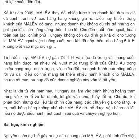
trả lại khoản tiền đó).
Kể từ năm 2009, MALÉV thay đổi chiến lược kinh doanh khi đưa ra giá
cả cạnh tranh với các hãng hàng không giá rẻ. Ðiều này khiến lượng
khách của MALÉV có tăng, nhưng doanh thu không đủ chi trả những chi
phí quá lớn, nên hãng càng thêm thua lỗ. Cho đến cuối năm ngoái, hoàn
toàn bất lực, chính phủ Hungary không còn dự định gì khả dĩ cho tương
lai MALÉV ngoài việc buông xuôi, sau khi đã cấp thêm cho hãng 5 tỉ Ft
không biết vào mục đích gì...
Tính đến nay, MALÉV nợ gần 74 tỉ Ft và mặc dù trong vài tháng cuối,
hãng bán được rất nhiều vé, vượt mức trung bình của Châu Âu trong
nhiều hạng mục quan trọng, và nhiều đối thủ cạnh tranh của hãng cũng
rời vũ đài, điều có thể mang lại thêm nhiều hành khách cho MALÉV,
nhưng rốt cục, sự sụp đổ của doanh nghiệp này vẫn là tất yếu.
Nhất là khi từ vài năm nay, Hungary đã lâm vào cảnh khủng hoảng trầm
trọng về kinh tế và tài chính, tới giờ vẫn chưa thấy lối ra. Cho dù, khi
phân tích những dữ liệu tài chính của hãng, các chuyên gia cho rằng, lẽ
ra, một hãng hàng không nhỏ như MALÉV có thể được vận hành có lãi,
nếu nó được điều hành một cách hiệu quả và chuyên nghiệp hơn.
Bài học, kinh nghiệm
Nguyên nhân cụ thể gây ra sự cáo chung của MALÉV, phải tính đến việc