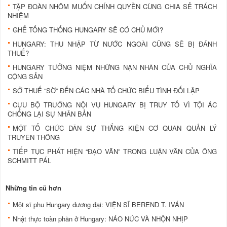
TẬP ÐOÀN NHÔM MUỐN CHÍNH QUYỀN CÙNG CHIA SẺ TRÁCH
NHIỆM
GHẾ TỔNG THỐNG HUNGARY SẼ CÓ CHỦ MỚI?
HUNGARY: THU NHẬP TỪ NƯỚC NGOÀI CŨNG SẼ BỊ ÐÁNH
THUẾ?
HUNGARY TƯỞNG NIỆM NHỮNG NẠN NHÂN CỦA CHỦ NGHĨA
CỘNG SẢN
SỞ THUẾ “SỜ” ÐẾN CÁC NHÀ TỔ CHỨC BIỂU TÌNH ÐỐI LẬP
CỰU BỘ TRƯỞNG NỘI VỤ HUNGARY BỊ TRUY TỐ VÌ TỘI ÁC
CHỐNG LẠI SỰ NHÂN BẢN
MỘT TỔ CHỨC DÂN SỰ THẮNG KIỆN CƠ QUAN QUẢN LÝ
TRUYỀN THÔNG
TIẾP TỤC PHÁT HIỆN “ÐẠO VĂN” TRONG LUẬN VĂN CỦA ÔNG
SCHMITT PÁL
Những tin cũ hơn
Một sĩ phu Hungary đương đại: VIỆN SĨ BEREND T. IVÁN
Nhật thực toàn phần ở Hungary: NÁO NỨC VÀ NHỘN NHỊP