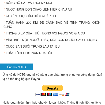
ĐỒNG HỒ CÁT VÀ THỜI KỲ MỚI
NƯỚC HUNG ĐÓN CHÀO LIÊN HIỆP CHÂU ÂU
QUYỀN ĐƯỢC TÌM HIỂU QUÁ KHỨ
TUẦN HÀNH 200 KM ÐỂ CẢNH BÁO VỀ TÌNH TRẠNG KHỐN
CÙNG
THÔNG ÐIỆP CỦA THỦ TƯỚNG VỚI NGƯỜI VÔ GIA CƯ
VĨNH BIỆT MỘT NGƯỜI THẦY, MỘT CON NGƯỜI CAO THƯỢNG
CUỘC SĂN ÐUỔI TRỨNG LẬU TẠI EU
THÀY FÜGEDI ISTVÁN QUA ÐỜI
Ủng hộ NCTG
Ủng hộ để NCTG duy trì và nâng cao chất lượng phục vụ cộng đồng.
Quý
vị có thể ủng hộ qua Paypal
Hoặc qua nhiều hình thức chuyển khoản.khác. Thông tin chi tiết vui lòng