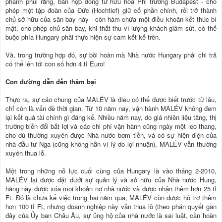
phanh phui rằng, bản hợp đồng tư hữu hóa Phi trường Budapest - cho
phép một tập đoàn của Ðức (Hochtief) giữ cổ phần chính, rồi trở thành
chủ sở hữu của sân bay này - còn hàm chứa một điều khoản kết thúc bí
mật, cho phép chủ sân bay, khi thất thu vì lượng khách giảm sút, có thể
buộc phía Hungary phải thực hiện sự cam kết kể trên.
Và, trong trường hợp đó, sự bồi hoàn mà Nhà nước Hungary phải chi trả
có thể lên tới con số hơn 4 tỉ Euro!
Con đường dẫn đến thảm bại
Thực ra, sự cáo chung của MALÉV là điều có thể được biết trước từ lâu,
chỉ còn là vấn đề thời gian. Từ 10 năm nay, vận hành MALÉV không đem
lại kết quả tài chính gì đáng kể. Nhiều năm nay, do giá nhiên liệu tăng, thị
trường biến đổi bất lợi và các chi phí vận hành cũng ngày một leo thang,
cho dù thường xuyên được Nhà nước bơm tiền, và có sự hiện diện của
nhà đầu tư Nga (cũng không hẳn vì lý do lợi nhuận), MALÉV vẫn thường
xuyên thua lỗ.
Một trong những nỗ lực cuối cùng của Hungary là vào tháng 2-2010,
MALÉV lại được đặt dưới sự quản lý và sở hữu của Nhà nước Hung,
hãng này được xóa mọi khoản nợ nhà nước và được nhận thêm hơn 25 tỉ
Ft. Ðó là chưa kể việc trong hai năm qua, MALÉV còn được hỗ trợ thêm
hơn 100 tỉ Ft, nhưng doanh nghiệp này vẫn thua lỗ (theo phán quyết gần
đây của Ủy ban Châu Âu, sự ủng hộ của nhà nước là sai luật, cần hoàn