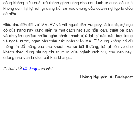
động không hiệu quả, trở thành gánh nặng cho nền kinh tế quốc dân mà
không đem lại lợi ích gì đáng kể, sự cáo chung của doanh nghiệp là điều
dễ hiểu.
Ðiều đau đớn đối với MALÉV và với người dân Hungary là ở chỗ, sự sụp
đổ của hãng này cũng diễn ra một cách hết sức hỗn loạn, thiếu bài bản
và chuyên nghiệp: nhiều ngàn hành khách bị ứ lại tại các sân bay trong
và ngoài nước, ngay bản thân các nhân viên MALÉV cũng không có đủ
thông tin để thông báo cho khách, và sự bồi thường, trả lại tiền vé cho
khách theo đúng những chuẩn mực của ngành dịch vụ, cho đến nay,
dường như vẫn là điều bất khả kháng...
(*) Bài viết
đã đăng
trên RFI.
Hoàng Nguyễn, từ Budapest