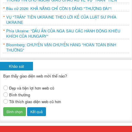
Bầu cử 2026: KHẢ NĂNG CHỈ CÒN 5 ĐẢNG "THƯỢNG ĐÀI"!
VỤ "TRẤN" TIỀN UKRAINE THEO LỜI KỂ CỦA LUẬT SƯ PHÍA
UKRAINE
Phía Ukraine: "DẤU ẤN CỦA NGA SAU CÁC HÀNH ĐỘNG KHIÊU
KHÍCH CỦA HUNGARY"
Bloomberg: CHUYẾN VẬN CHUYỂN HÀNG "HOÀN TOÀN BÌNH
THƯỜNG"
Khảo sát
Bạn thấy giao diện web mới thế nào?
Đẹp và tiện lợi hơn web cũ
Bình thường
Tôi thích giao diện web cũ hơn